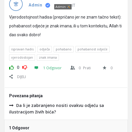
Pitanja
IT
Admin
Admin
Vjerodostojnost hadisa (prepričano jer ne znam tačno tekst):
pohabanost odjeće je znak imana; ili u tom kontekstu, Allah ti
dao svako dobro!
ispravan hadis
odječa
pohabano
pohabanost odjeće
vjerodostojan
znak imana
0
1 Odgovor
0
Prati
0
DIJELI
Povezana pitanja
Da li je zabranjeno nositi ovakvu odjeću sa
ilustracijom živih bića?
1 Odgovor