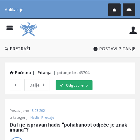
Aplikacije
Pit
Uč
®
PRETRAŽI
POSTAVI PITANJE
Početna
|
Pitanja
|
pitanje br. 43704
Dalje
Odgovoreno
Pitaj
Postavljeno
18.03.2021
Učene
u kategoriji:
Hadisi Predaje
®
Da li je ispravan hadis “pohabanost odjeće je znak 
imana”?
Latest