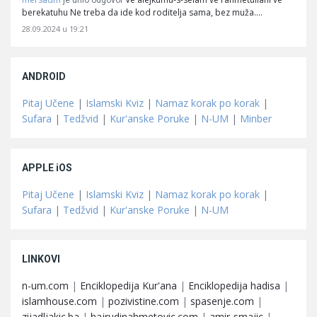
je unio odgovor
berekatuhu Ne treba da ide kod roditelja sama, bez muža.…
28.09.2024 u 19:21
ANDROID
Pitaj Učene
|
Islamski Kviz
|
Namaz korak po korak
|
Sufara
|
Tedžvid
|
Kur'anske Poruke
|
N-UM
|
Minber
APPLE iOS
Pitaj Učene
|
Islamski Kviz
|
Namaz korak po korak
|
Sufara
|
Tedžvid
|
Kur'anske Poruke
|
N-UM
LINKOVI
n-um.com
|
Enciklopedija Kur'ana
|
Enciklopedija hadisa
|
islamhouse.com
|
pozivistine.com
|
spasenje.com
|
zijadljakic.ba
|
hajrudinahmetovic.com
|
amir-smajic
|