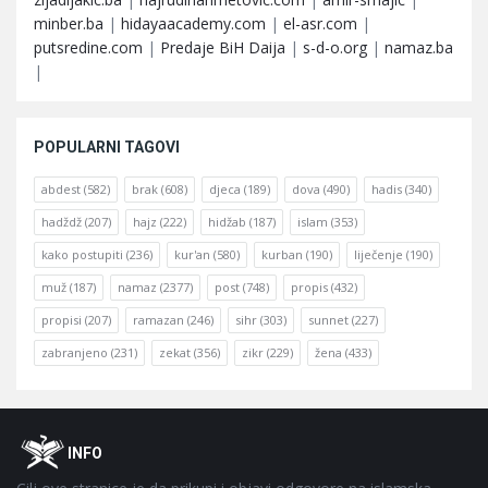
minber.ba
|
hidayaacademy.com
|
el-asr.com
|
putsredine.com
|
Predaje BiH Daija
|
s-d-o.org
|
namaz.ba
|
POPULARNI TAGOVI
abdest
(582)
brak
(608)
djeca
(189)
dova
(490)
hadis
(340)
hadždž
(207)
hajz
(222)
hidžab
(187)
islam
(353)
kako postupiti
(236)
kur'an
(580)
kurban
(190)
liječenje
(190)
muž
(187)
namaz
(2377)
post
(748)
propis
(432)
propisi
(207)
ramazan
(246)
sihr
(303)
sunnet
(227)
zabranjeno
(231)
zekat
(356)
zikr
(229)
žena
(433)
Footer
O
INFO