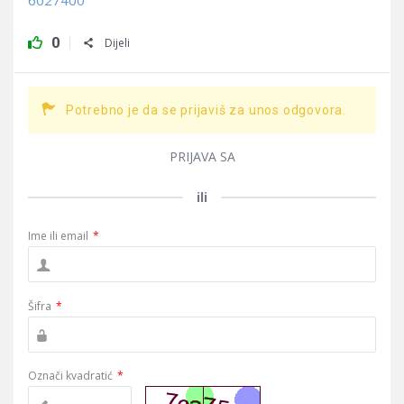
6027400
0
Dijeli
Potrebno je da se prijaviš za unos odgovora.
PRIJAVA SA
ili
Ime ili email
*
Šifra
*
Označi kvadratić
*