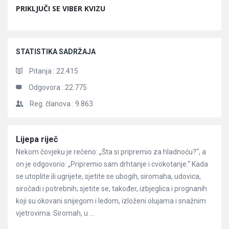
PRIKLJUČI SE VIBER KVIZU
STATISTIKA SADRŽAJA
Pitanja :
22.415
Odgovora :
22.775
Reg. članova :
9.863
Članci
Lijepa riječ
Nekom čovjeku je rečeno: „Šta si pripremio za hladnoću?“, a
on je odgovorio: „Pripremio sam drhtanje i cvokotanje.“ Kada
se utoplite ili ugrijete, sjetite se ubogih, siromaha, udovica,
siročadi i potrebnih; sjetite se, također, izbjeglica i prognanih
koji su okovani snijegom i ledom, izloženi olujama i snažnim
vjetrovima. Siromah, u ...