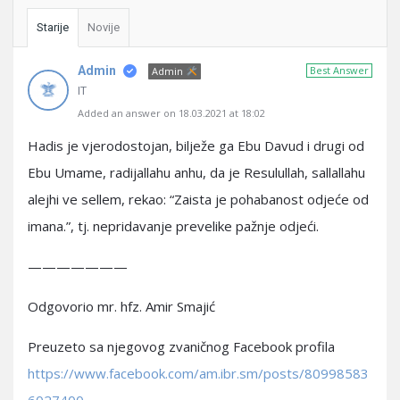
Starije
Novije
Admin
Best Answer
Admin
IT
Added an answer on 18.03.2021 at 18:02
Hadis je vjerodostojan, bilježe ga Ebu Davud i drugi od
Ebu Umame, radijallahu anhu, da je Resulullah, sallallahu
alejhi ve sellem, rekao: “Zaista je pohabanost odjeće od
imana.”, tj. nepridavanje prevelike pažnje odjeći.
———————
Odgovorio mr. hfz. Amir Smajić
Preuzeto sa njegovog zvaničnog Facebook profila
https://www.facebook.com/am.ibr.sm/posts/80998583