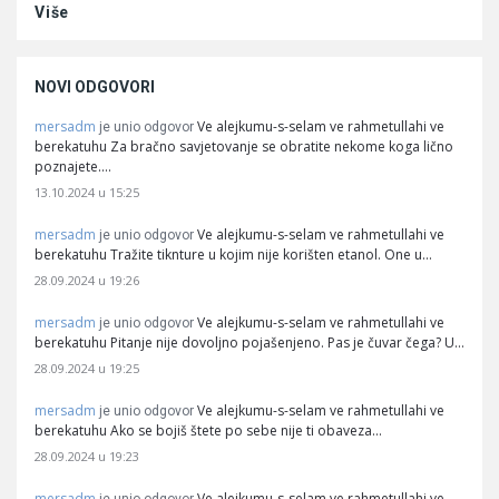
Više
NOVI ODGOVORI
mersadm
Ve alejkumu-s-selam ve rahmetullahi ve
je unio odgovor
berekatuhu Za bračno savjetovanje se obratite nekome koga lično
poznajete.…
13.10.2024 u 15:25
mersadm
Ve alejkumu-s-selam ve rahmetullahi ve
je unio odgovor
berekatuhu Tražite tiknture u kojim nije korišten etanol. One u…
28.09.2024 u 19:26
mersadm
Ve alejkumu-s-selam ve rahmetullahi ve
je unio odgovor
berekatuhu Pitanje nije dovoljno pojašenjeno. Pas je čuvar čega? U…
28.09.2024 u 19:25
mersadm
Ve alejkumu-s-selam ve rahmetullahi ve
je unio odgovor
berekatuhu Ako se bojiš štete po sebe nije ti obaveza…
28.09.2024 u 19:23
mersadm
Ve alejkumu-s-selam ve rahmetullahi ve