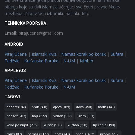
Cilj ove stranice je da prikupi i objavi odgovore na islamska
pitanja koje su dali islamski učenjaci sve četiri pravne škole-
mezheba...čitaj više u izborniku na linku Info.
TEHNIČKA PODRŠKA
Email:
pitajucene@gmail.com
ANDROID
Pitaj Učene
|
Islamski Kviz
|
Namaz korak po korak
|
Sufara
|
Tedžvid
|
Kur'anske Poruke
|
N-UM
|
Minber
APPLE iOS
Pitaj Učene
|
Islamski Kviz
|
Namaz korak po korak
|
Sufara
|
Tedžvid
|
Kur'anske Poruke
|
N-UM
TAGOVI
abdest
(582)
brak
(608)
djeca
(189)
dova
(490)
hadis
(340)
hadždž
(207)
hajz
(222)
hidžab
(187)
islam
(353)
kako postupiti
(236)
kur'an
(580)
kurban
(190)
liječenje
(190)
muž
(187)
namaz
(2377)
post
(748)
propis
(432)
propisi
(207)