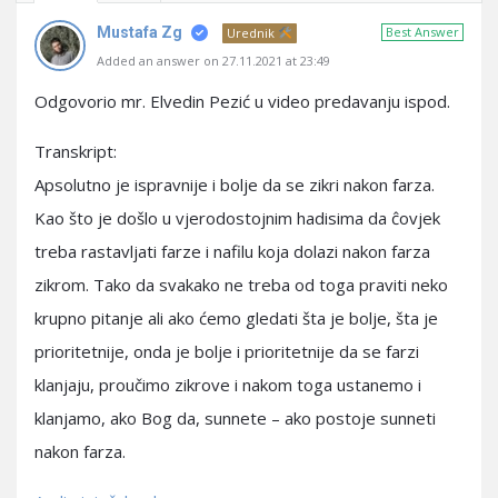
Mustafa Zg
Best Answer
Urednik
Added an answer on 27.11.2021 at 23:49
Odgovorio mr. Elvedin Pezić u video predavanju ispod.
Transkript:
Apsolutno je ispravnije i bolje da se zikri nakon farza.
Kao što je došlo u vjerodostojnim hadisima da ĉovjek
treba rastavljati farze i nafilu koja dolazi nakon farza
zikrom. Tako da svakako ne treba od toga praviti neko
krupno pitanje ali ako ćemo gledati šta je bolje, šta je
prioritetnije, onda je bolje i prioritetnije da se farzi
klanjaju, proučimo zikrove i nakom toga ustanemo i
klanjamo, ako Bog da, sunnete – ako postoje sunneti
nakon farza.