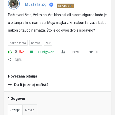
Pitanja
Mustafa Zg
Urednik
Poštovani šejh, želim naučiti klanjati, ali nisam sigurna kada je
u pitanju zikr u namazu. Moja majka zikri nakon farza, a babo
nakon čitavog namaza. Što je od ovog dvoje ispravno?
nakon farza
namaz
zikr
0
1 Odgovor
0
Prati
0
DIJELI
Povezana pitanja
Da li je znoj nečist?
1 Odgovor
Starije
Novije