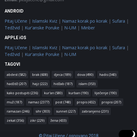
ANDROID
Pitaj Učene
|
Islamski Kviz
|
Namaz korak po korak
|
Sufara
|
Tedžvid
|
Kur'anske Poruke
|
N-UM
|
Minber
APPLE iOS
Pitaj Učene
|
Islamski Kviz
|
Namaz korak po korak
|
Sufara
|
Tedžvid
|
Kur'anske Poruke
|
N-UM
TAGOVI
abdest
(582)
brak
(608)
djeca
(189)
dova
(490)
hadis
(340)
hadždž
(207)
hajz
(222)
hidžab
(187)
islam
(353)
kako postupiti
(236)
kur'an
(580)
kurban
(190)
liječenje
(190)
muž
(187)
namaz
(2377)
post
(748)
propis
(432)
propisi
(207)
ramazan
(246)
sihr
(303)
sunnet
(227)
zabranjeno
(231)
zekat
(356)
zikr
(229)
žena
(433)
© Pitaj Učene / osnovano 2018