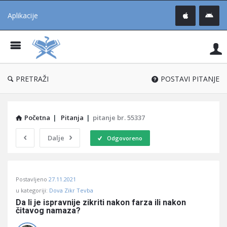
Aplikacije
Pit
Uč
®
PRETRAŽI
POSTAVI PITANJE
Početna
|
Pitanja
|
pitanje br. 55337
Dalje
Odgovoreno
Pitaj
Postavljeno
27.11.2021
Učene
u kategoriji:
Dova Zikr Tevba
®
Da li je ispravnije zikriti nakon farza ili nakon 
čitavog namaza?
Latest