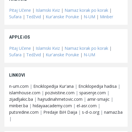
Pitaj Učene
|
Islamski Kviz
|
Namaz korak po korak
|
Sufara
|
Tedžvid
|
Kur'anske Poruke
|
N-UM
|
Minber
APPLE iOS
Pitaj Učene
|
Islamski Kviz
|
Namaz korak po korak
|
Sufara
|
Tedžvid
|
Kur'anske Poruke
|
N-UM
LINKOVI
n-um.com
|
Enciklopedija Kur'ana
|
Enciklopedija hadisa
|
islamhouse.com
|
pozivistine.com
|
spasenje.com
|
zijadljakic.ba
|
hajrudinahmetovic.com
|
amir-smajic
|
minber.ba
|
hidayaacademy.com
|
el-asr.com
|
putsredine.com
|
Predaje BiH Daija
|
s-d-o.org
|
namaz.ba
|