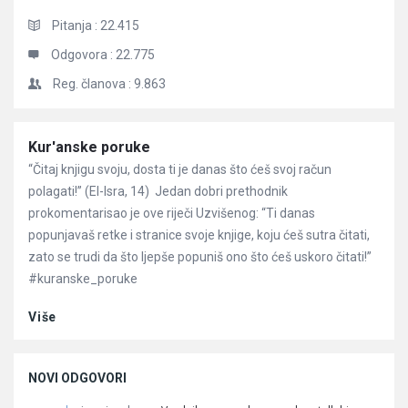
Pitanja :
22.415
Odgovora :
22.775
Reg. članova :
9.863
Članci
Kur'anske poruke
“Čitaj knjigu svoju, dosta ti je danas što ćeš svoj račun
polagati!” (El-Isra, 14) Jedan dobri prethodnik
prokomentarisao je ove riječi Uzvišenog: “Ti danas
popunjavaš retke i stranice svoje knjige, koju ćeš sutra čitati,
zato se trudi da što ljepše popuniš ono što ćeš uskoro čitati!”
#kuranske_poruke
Više
NOVI ODGOVORI