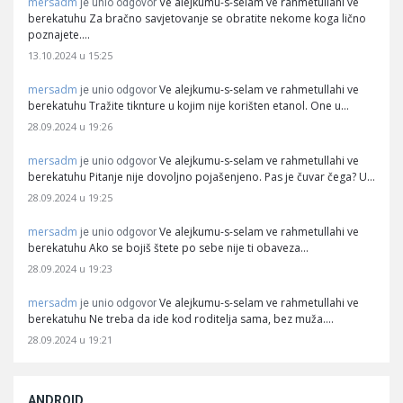
mersadm
Ve alejkumu-s-selam ve rahmetullahi ve
je unio odgovor
berekatuhu Za bračno savjetovanje se obratite nekome koga lično
poznajete.…
13.10.2024 u 15:25
mersadm
Ve alejkumu-s-selam ve rahmetullahi ve
je unio odgovor
berekatuhu Tražite tiknture u kojim nije korišten etanol. One u…
28.09.2024 u 19:26
mersadm
Ve alejkumu-s-selam ve rahmetullahi ve
je unio odgovor
berekatuhu Pitanje nije dovoljno pojašenjeno. Pas je čuvar čega? U…
28.09.2024 u 19:25
mersadm
Ve alejkumu-s-selam ve rahmetullahi ve
je unio odgovor
berekatuhu Ako se bojiš štete po sebe nije ti obaveza…
28.09.2024 u 19:23
mersadm
Ve alejkumu-s-selam ve rahmetullahi ve
je unio odgovor
berekatuhu Ne treba da ide kod roditelja sama, bez muža.…
28.09.2024 u 19:21
ANDROID