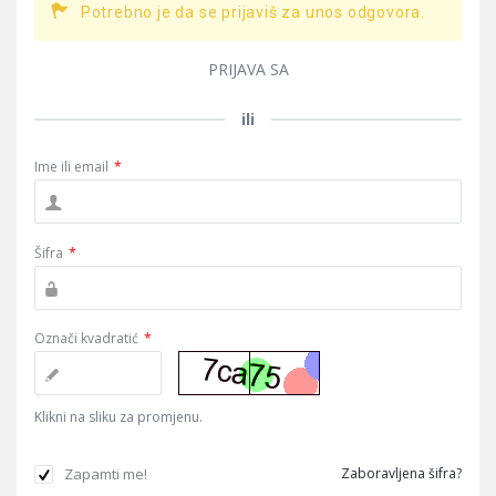
Potrebno je da se prijaviš za unos odgovora.
PRIJAVA SA
ili
Ime ili email
*
Šifra
*
Označi kvadratić
*
Klikni na sliku za promjenu.
Zapamti me!
Zaboravljena šifra?