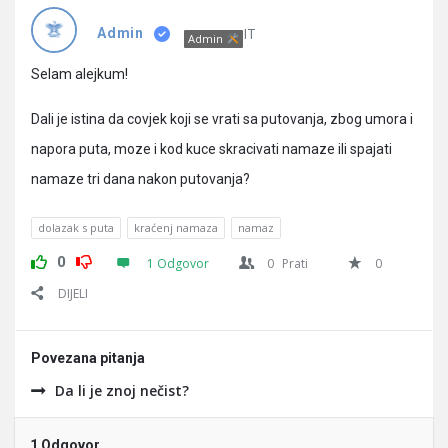
Pitanja
IT
Admin
Admin
Selam alejkum!
Dali je istina da covjek koji se vrati sa putovanja, zbog umora i
napora puta, moze i kod kuce skracivati namaze ili spajati
namaze tri dana nakon putovanja?
dolazak s puta
kraćenj namaza
namaz
0
1 Odgovor
0
Prati
0
DIJELI
Povezana pitanja
Da li je znoj nečist?
1 Odgovor