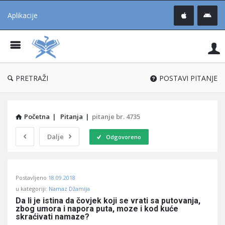
Aplikacije
Pit
Uč
®
PRETRAŽI
POSTAVI PITANJE
Početna
|
Pitanja
|
pitanje br. 4735
Dalje
Odgovoreno
Pitaj
Postavljeno
18.09.2018
Učene
u kategoriji:
Namaz Džamija
®
Da li je istina da čovjek koji se vrati sa putovanja, 
zbog umora i napora puta, moze i kod kuće 
Latest
skraćivati namaze?