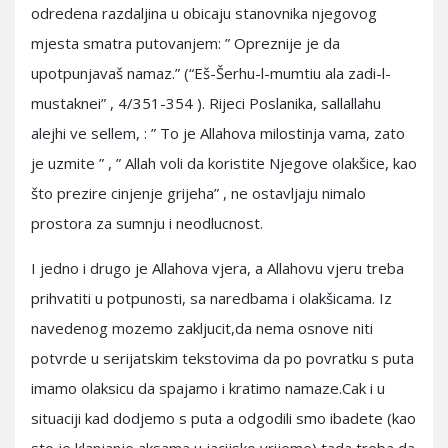
odredena razdaljina u obicaju stanovnika njegovog
mjesta smatra putovanjem: ” Opreznije je da
upotpunjavaš namaz.” (“Eš-Šerhu-l-mumtiu ala zadi-l-
mustaknei” , 4/351-354 ). Rijeci Poslanika, sallallahu
alejhi ve sellem, : ” To je Allahova milostinja vama, zato
je uzmite ” , ” Allah voli da koristite Njegove olakšice, kao
što prezire cinjenje grijeha” , ne ostavljaju nimalo
prostora za sumnju i neodlucnost.
I jedno i drugo je Allahova vjera, a Allahovu vjeru treba
prihvatiti u potpunosti, sa naredbama i olakšicama. Iz
navedenog mozemo zakljucit,da nema osnove niti
potvrde u serijatskim tekstovima da po povratku s puta
imamo olaksicu da spajamo i kratimo namaze.Cak i u
situaciji kad dodjemo s puta a odgodili smo ibadete (kao