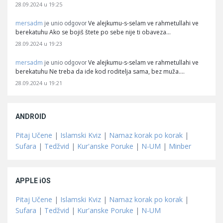
28.09.2024 u 19:25
mersadm
Ve alejkumu-s-selam ve rahmetullahi ve
je unio odgovor
berekatuhu Ako se bojiš štete po sebe nije ti obaveza…
28.09.2024 u 19:23
mersadm
Ve alejkumu-s-selam ve rahmetullahi ve
je unio odgovor
berekatuhu Ne treba da ide kod roditelja sama, bez muža.…
28.09.2024 u 19:21
ANDROID
Pitaj Učene
|
Islamski Kviz
|
Namaz korak po korak
|
Sufara
|
Tedžvid
|
Kur'anske Poruke
|
N-UM
|
Minber
APPLE iOS
Pitaj Učene
|
Islamski Kviz
|
Namaz korak po korak
|
Sufara
|
Tedžvid
|
Kur'anske Poruke
|
N-UM