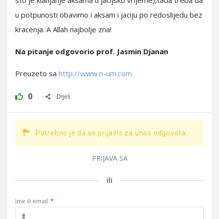
sto je klanjanje aksama u jacijsko vrijeme),tada treba da
u potpunosti obavimo i aksam i jaciju po redoslijedu bez
kracenja. A Allah najbolje zna!
Na pitanje odgovorio prof. Jasmin Djanan
Preuzeto sa
http://www.n-um.com
0
Dijeli
Potrebno je da se prijaviš za unos odgovora.
PRIJAVA SA
ili
Ime ili email
*