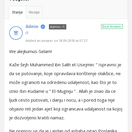
Starije
Novije
Admin
Best Answer
Admin
IT
Added an answer on 18.09.2018 at 07:27
We alejkumus-Selam!
Kaže šejh Muhammed ibn Salih el-Usejmin: ” Ispravno je
da se putovanje, koje opravdava korištenje olakšice, ne
može ograniciti na odredenu udaljenost, kao što je to
iznio Ibn-Kudame u ” El-Mugniju ” . Allah je znao da ce
ljudi cesto putovati, i danju i nocu, a i pored toga nije
objavio niti jedan ajet koji ogranicava udaljanost na kojoj
je dozvoljeno kratiti namaz.
Ne prenosi se da je i jedan od ashaba pitao Poslanika,