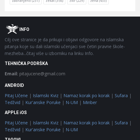
zabranjeno
(231)
zekat
(356)
zikr
(229)
žena
(433)
Footer
O
INFO
Cilj ove stranice je da prikupi i objavi odgovore na islamska
pitanja koje su dali islamski učenjaci sve četiri pravne škole-
mezheba...čitaj više u izborniku na linku Info.
TEHNIČKA PODRŠKA
Email:
pitajucene@gmail.com
ANDROID
Pitaj Učene
|
Islamski Kviz
|
Namaz korak po korak
|
Sufara
|
Tedžvid
|
Kur'anske Poruke
|
N-UM
|
Minber
APPLE iOS
Pitaj Učene
|
Islamski Kviz
|
Namaz korak po korak
|
Sufara
|
Tedžvid
|
Kur'anske Poruke
|
N-UM
TAGOVI