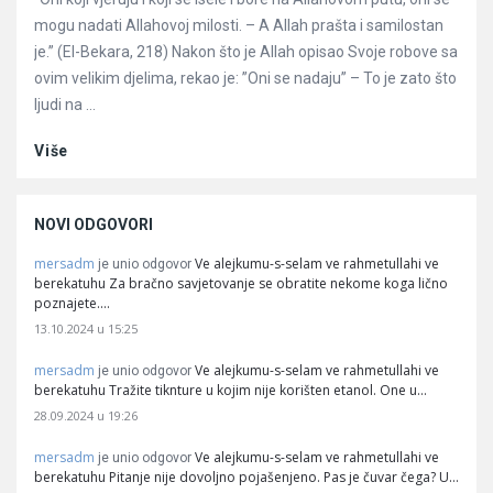
mogu nadati Allahovoj milosti. – A Allah prašta i samilostan
je.” (El-Bekara, 218) Nakon što je Allah opisao Svoje robove sa
ovim velikim djelima, rekao je: ”Oni se nadaju” – To je zato što
ljudi na ...
Više
NOVI ODGOVORI
mersadm
Ve alejkumu-s-selam ve rahmetullahi ve
je unio odgovor
berekatuhu Za bračno savjetovanje se obratite nekome koga lično
poznajete.…
13.10.2024 u 15:25
mersadm
Ve alejkumu-s-selam ve rahmetullahi ve
je unio odgovor
berekatuhu Tražite tiknture u kojim nije korišten etanol. One u…
28.09.2024 u 19:26
mersadm
Ve alejkumu-s-selam ve rahmetullahi ve
je unio odgovor
berekatuhu Pitanje nije dovoljno pojašenjeno. Pas je čuvar čega? U…