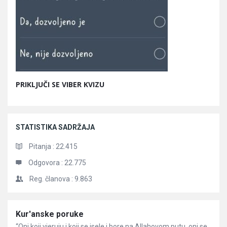
PRIKLJUČI SE VIBER KVIZU
STATISTIKA SADRŽAJA
Pitanja :
22.415
Odgovora :
22.775
Reg. članova :
9.863
Članci
Kur'anske poruke
“Oni koji vjeruju i koji se isele i bore na Allahovom putu, oni se