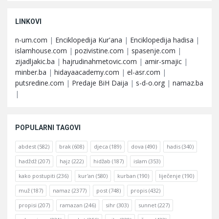
LINKOVI
n-um.com
|
Enciklopedija Kur'ana
|
Enciklopedija hadisa
|
islamhouse.com
|
pozivistine.com
|
spasenje.com
|
zijadljakic.ba
|
hajrudinahmetovic.com
|
amir-smajic
|
minber.ba
|
hidayaacademy.com
|
el-asr.com
|
putsredine.com
|
Predaje BiH Daija
|
s-d-o.org
|
namaz.ba
|
POPULARNI TAGOVI
abdest
(582)
brak
(608)
djeca
(189)
dova
(490)
hadis
(340)
hadždž
(207)
hajz
(222)
hidžab
(187)
islam
(353)
kako postupiti
(236)
kur'an
(580)
kurban
(190)
liječenje
(190)
muž
(187)
namaz
(2377)
post
(748)
propis
(432)
propisi
(207)
ramazan
(246)
sihr
(303)
sunnet
(227)