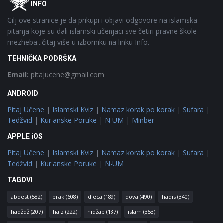
INFO
Cilj ove stranice je da prikupi i objavi odgovore na islamska
pitanja koje su dali islamski učenjaci sve četiri pravne škole-
mezheba...čitaj više u izborniku na linku Info.
TEHNIČKA PODRŠKA
Email:
pitajucene@gmail.com
ANDROID
Pitaj Učene
|
Islamski Kviz
|
Namaz korak po korak
|
Sufara
|
Tedžvid
|
Kur'anske Poruke
|
N-UM
|
Minber
APPLE iOS
Pitaj Učene
|
Islamski Kviz
|
Namaz korak po korak
|
Sufara
|
Tedžvid
|
Kur'anske Poruke
|
N-UM
TAGOVI
abdest
(582)
brak
(608)
djeca
(189)
dova
(490)
hadis
(340)
hadždž
(207)
hajz
(222)
hidžab
(187)
islam
(353)