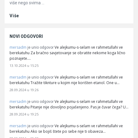
više nego svima ...
Više
NOVI ODGOVORI
mersadm
Ve alejkumu-s-selam ve rahmetullahi ve
je unio odgovor
berekatuhu Za bračno savjetovanje se obratite nekome koga lično
poznajete.…
13.10.2024 u 15:25
mersadm
Ve alejkumu-s-selam ve rahmetullahi ve
je unio odgovor
berekatuhu Tražite tiknture u kojim nije korišten etanol. One u…
28.09.2024 u 19:26
mersadm
Ve alejkumu-s-selam ve rahmetullahi ve
je unio odgovor
berekatuhu Pitanje nije dovoljno pojašenjeno. Pas je čuvar čega? U…
28.09.2024 u 19:25
mersadm
Ve alejkumu-s-selam ve rahmetullahi ve
je unio odgovor
berekatuhu Ako se bojiš štete po sebe nije ti obaveza…