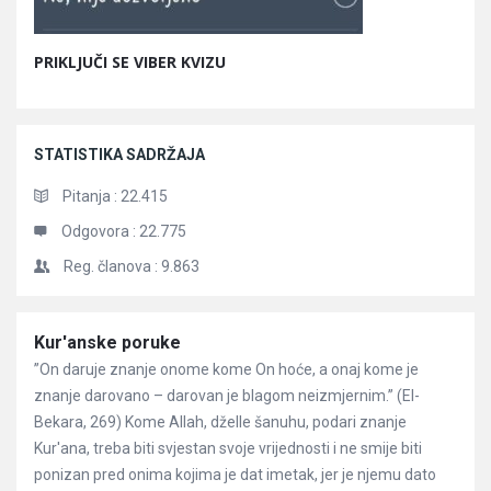
PRIKLJUČI SE VIBER KVIZU
STATISTIKA SADRŽAJA
Pitanja :
22.415
Odgovora :
22.775
Reg. članova :
9.863
Članci
Kur'anske poruke
”On daruje znanje onome kome On hoće, a onaj kome je
znanje darovano – darovan je blagom neizmjernim.” (El-
Bekara, 269) Kome Allah, dželle šanuhu, podari znanje
Kur'ana, treba biti svjestan svoje vrijednosti i ne smije biti
ponizan pred onima kojima je dat imetak, jer je njemu dato