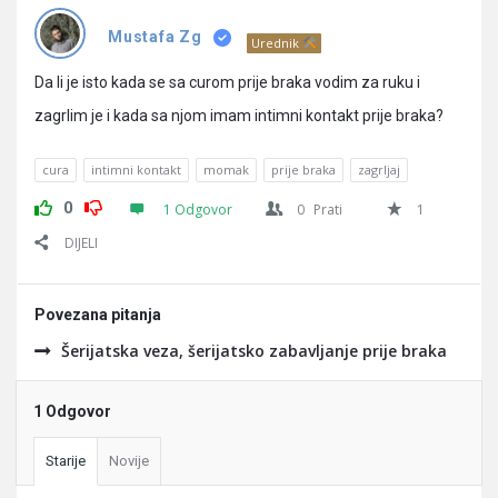
Pitanja
Mustafa Zg
Urednik
Da li je isto kada se sa curom prije braka vodim za ruku i
zagrlim je i kada sa njom imam intimni kontakt prije braka?
cura
intimni kontakt
momak
prije braka
zagrljaj
0
1 Odgovor
0
Prati
1
DIJELI
Povezana pitanja
Šerijatska veza, šerijatsko zabavljanje prije braka
1 Odgovor
Starije
Novije