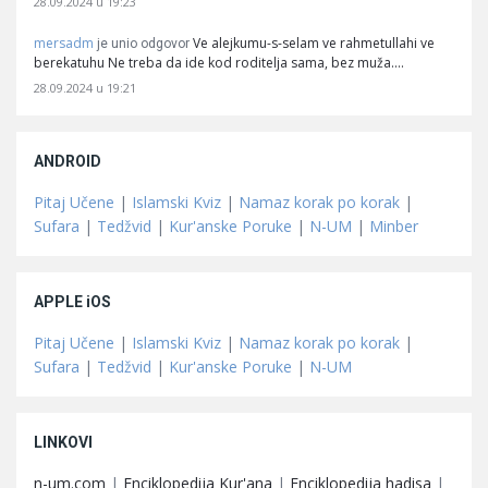
28.09.2024 u 19:23
mersadm
Ve alejkumu-s-selam ve rahmetullahi ve
je unio odgovor
berekatuhu Ne treba da ide kod roditelja sama, bez muža.…
28.09.2024 u 19:21
ANDROID
Pitaj Učene
|
Islamski Kviz
|
Namaz korak po korak
|
Sufara
|
Tedžvid
|
Kur'anske Poruke
|
N-UM
|
Minber
APPLE iOS
Pitaj Učene
|
Islamski Kviz
|
Namaz korak po korak
|
Sufara
|
Tedžvid
|
Kur'anske Poruke
|
N-UM
LINKOVI
n-um.com
|
Enciklopedija Kur'ana
|
Enciklopedija hadisa
|