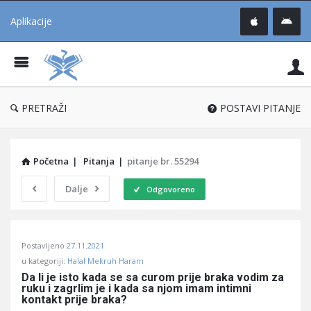
Aplikacije
Pit
Uč
®
PRETRAŽI
POSTAVI PITANJE
Početna
|
Pitanja
|
pitanje br. 55294
Dalje
Odgovoreno
Pitaj
Postavljeno
27.11.2021
Učene
u kategoriji:
Halal Mekruh Haram
®
Da li je isto kada se sa curom prije braka vodim za 
ruku i zagrlim je i kada sa njom imam intimni 
Latest
kontakt prije braka?