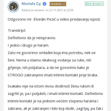
Mustafa Zg
Best Answer
Urednik
Added an answer on 27.11.2021 at 22:00
Odgovorio mr. Elvedin Pezić u video predavanju ispod.
Transkript:
Definitivno da je neispravno.
I jedno i drugo je haram.
Zato mi govorimo omladini koja ima potrebu, nek se
ženi. Nema u islamu nikakvog vodanja za ruke, niti
grljenje, niti poljubaca, a da ne govorimo kako je
STROGO zabranjeno imati intimni kontakt prije braka.
Svakako nije na istom nivou dodirnuti ženu rukom ili
zagrliti je, pa i poljubiti, i imati intimni kontakt. Definitivno
intimni kontakt je na jednom većem stepenu harama i
zabrane, ali je zabranjen i bilo koji dodir, zagrljaj, pa čak i