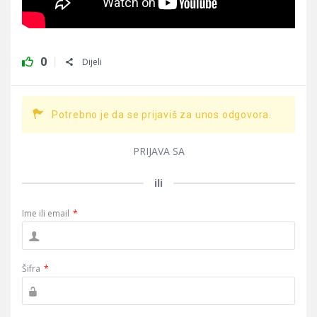
0
Dijeli
Potrebno je da se prijaviš za unos odgovora.
PRIJAVA SA
ili
Ime ili email
*
Šifra
*