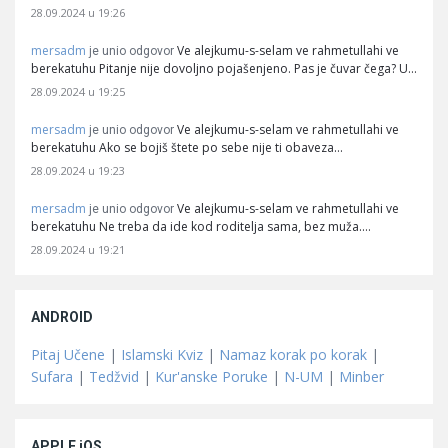
28.09.2024 u 19:26
mersadm
Ve alejkumu-s-selam ve rahmetullahi ve
je unio odgovor
berekatuhu Pitanje nije dovoljno pojašenjeno. Pas je čuvar čega? U…
28.09.2024 u 19:25
mersadm
Ve alejkumu-s-selam ve rahmetullahi ve
je unio odgovor
berekatuhu Ako se bojiš štete po sebe nije ti obaveza…
28.09.2024 u 19:23
mersadm
Ve alejkumu-s-selam ve rahmetullahi ve
je unio odgovor
berekatuhu Ne treba da ide kod roditelja sama, bez muža.…
28.09.2024 u 19:21
ANDROID
Pitaj Učene
|
Islamski Kviz
|
Namaz korak po korak
|
Sufara
|
Tedžvid
|
Kur'anske Poruke
|
N-UM
|
Minber
APPLE iOS