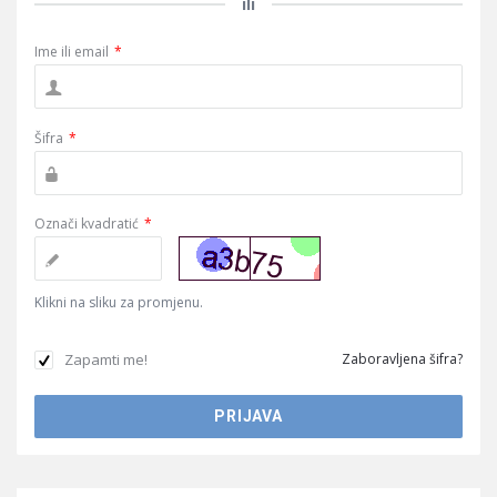
ili
Ime ili email
*
Šifra
*
Označi kvadratić
*
Klikni na sliku za promjenu.
Zapamti me!
Zaboravljena šifra?