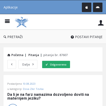
Aplikacije
Pit
Uč
®
PRETRAŽI
POSTAVI PITANJE
Početna
|
Pitanja
|
pitanje br. 87607
Dalje
Odgovoreno
Pitaj
Postavljeno
10.08.2023
Učene
u kategoriji:
Dova Zikr Tevba
®
Da li je na farz namazima dozvoljeno doviti na 
maternjem jeziku?
Latest