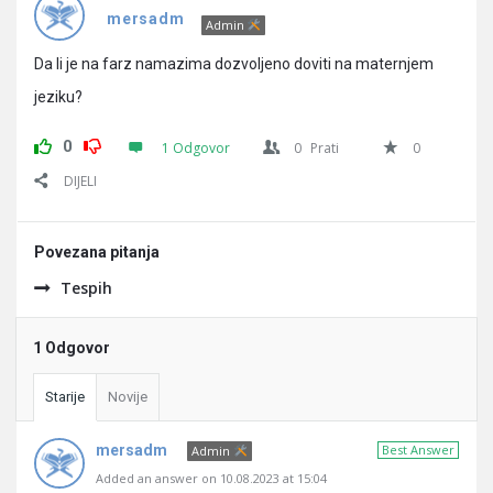
Pitanja
mersadm
Admin
Da li je na farz namazima dozvoljeno doviti na maternjem
jeziku?
0
1 Odgovor
0
Prati
0
DIJELI
Povezana pitanja
Tespih
1 Odgovor
Starije
Novije
mersadm
Best Answer
Admin
Added an answer on 10.08.2023 at 15:04