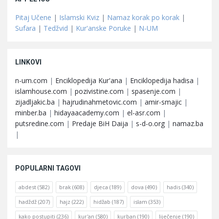
Pitaj Učene
|
Islamski Kviz
|
Namaz korak po korak
|
Sufara
|
Tedžvid
|
Kur'anske Poruke
|
N-UM
LINKOVI
n-um.com
|
Enciklopedija Kur'ana
|
Enciklopedija hadisa
|
islamhouse.com
|
pozivistine.com
|
spasenje.com
|
zijadljakic.ba
|
hajrudinahmetovic.com
|
amir-smajic
|
minber.ba
|
hidayaacademy.com
|
el-asr.com
|
putsredine.com
|
Predaje BiH Daija
|
s-d-o.org
|
namaz.ba
|
POPULARNI TAGOVI
abdest
(582)
brak
(608)
djeca
(189)
dova
(490)
hadis
(340)
hadždž
(207)
hajz
(222)
hidžab
(187)
islam
(353)
kako postupiti
(236)
kur'an
(580)
kurban
(190)
liječenje
(190)