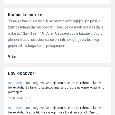
Članci
Kur'anske poruke
“Onaj ko kakvo zlo učini ili se prema sebi ogriješi pa poslije
zamoli Allaha da mu oprosti – naći će da Allah prašta i da je
milostiv.” (En-Nisa, 110) Allah Uzvišeni ovdje kazuje o Svojoj
plemenitosti, navodeći da će primiti pokajanje za bilo koji
grijeh od svakoga ko se pokajanjem ...
Više
NOVI ODGOVORI
mersadm
Ve alejkumu-s-selam ve rahmetullahi ve
je unio odgovor
berekatuhu Za bračno savjetovanje se obratite nekome koga lično
poznajete.…
13.10.2024 u 15:25
mersadm
Ve alejkumu-s-selam ve rahmetullahi ve
je unio odgovor
berekatuhu Tražite tiknture u kojim nije korišten etanol. One u…