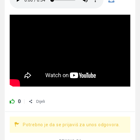
0
Dijeli
Potrebno je da se prijaviš za unos odgovora.