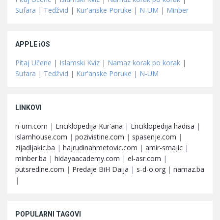
Sufara
|
Tedžvid
|
Kur'anske Poruke
|
N-UM
|
Minber
APPLE iOS
Pitaj Učene
|
Islamski Kviz
|
Namaz korak po korak
|
Sufara
|
Tedžvid
|
Kur'anske Poruke
|
N-UM
LINKOVI
n-um.com
|
Enciklopedija Kur'ana
|
Enciklopedija hadisa
|
islamhouse.com
|
pozivistine.com
|
spasenje.com
|
zijadljakic.ba
|
hajrudinahmetovic.com
|
amir-smajic
|
minber.ba
|
hidayaacademy.com
|
el-asr.com
|
putsredine.com
|
Predaje BiH Daija
|
s-d-o.org
|
namaz.ba
|
POPULARNI TAGOVI