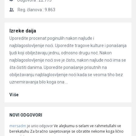
Odgovora :
22.775
Reg. članova :
9.863
Članci
Izreke daija
Uporedite procenat poginulih nakon najluđe i
najblagoslovljenije noći. Uporedite tragove kulture i ponašanja
ljudi koji obilježavaju jednu, odnosno drugu noć. Nakon
najblagoslovljenije noći sve je čisto, nakon najluđe noći ima se
šta čistiti danima. Uporedite ponašanje prisutnih na
obilježavanju najblaglosvljenije noći kada se veoma tiho bez
uznemiravanja bilo koga ona ...
Više
NOVI ODGOVORI
mersadm
Ve alejkumu-s-selam ve rahmetullahi ve
je unio odgovor
berekatuhu Za bračno savjetovanje se obratite nekome koga lično