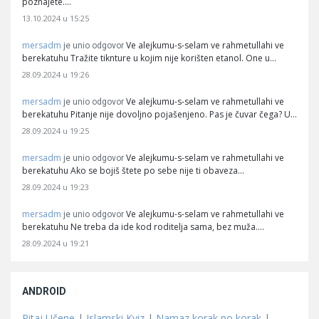
poznajete.…
13.10.2024 u 15:25
mersadm
Ve alejkumu-s-selam ve rahmetullahi ve
je unio odgovor
berekatuhu Tražite tiknture u kojim nije korišten etanol. One u…
28.09.2024 u 19:26
mersadm
Ve alejkumu-s-selam ve rahmetullahi ve
je unio odgovor
berekatuhu Pitanje nije dovoljno pojašenjeno. Pas je čuvar čega? U…
28.09.2024 u 19:25
mersadm
Ve alejkumu-s-selam ve rahmetullahi ve
je unio odgovor
berekatuhu Ako se bojiš štete po sebe nije ti obaveza…
28.09.2024 u 19:23
mersadm
Ve alejkumu-s-selam ve rahmetullahi ve
je unio odgovor
berekatuhu Ne treba da ide kod roditelja sama, bez muža.…
28.09.2024 u 19:21
ANDROID
Pitaj Učene
|
Islamski Kviz
|
Namaz korak po korak
|