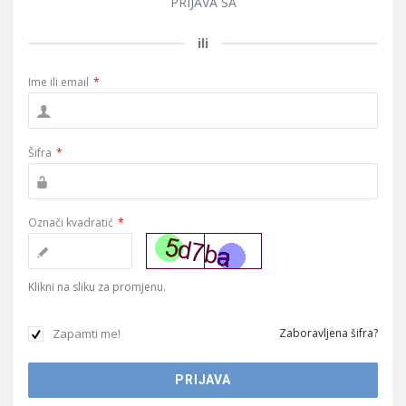
PRIJAVA SA
ili
Ime ili email
*
Šifra
*
Označi kvadratić
*
Klikni na sliku za promjenu.
Zapamti me!
Zaboravljena šifra?