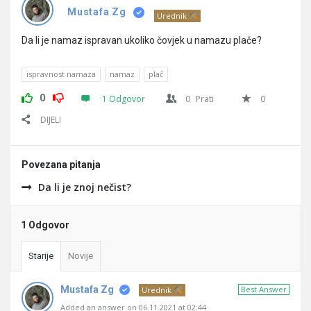
Pitanja
Mustafa Zg
Urednik
Da li je namaz ispravan ukoliko čovjek u namazu plače?
ispravnost namaza
namaz
plač
0
1 Odgovor
0
Prati
0
DIJELI
Povezana pitanja
Da li je znoj nečist?
1 Odgovor
Starije
Novije
Mustafa Zg
Best Answer
Urednik
Added an answer on 06.11.2021 at 02:44