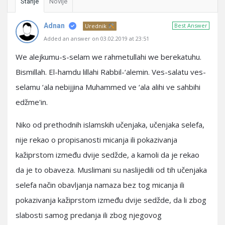
Starije
Novije
Adnan
Best Answer
Urednik
Added an answer on 03.02.2019 at 23:51
We alejkumu-s-selam we rahmetullahi we berekatuhu.
Bismillah. El-hamdu lillahi Rabbil-‘alemin. Ves-salatu ves-
selamu ‘ala nebijjina Muhammed ve ‘ala alihi ve sahbihi
edžme'in.
Niko od prethodnih islamskih učenjaka, učenjaka selefa,
nije rekao o propisanosti micanja ili pokazivanja
kažiprstom između dvije sedžde, a kamoli da je rekao
da je to obaveza. Muslimani su naslijedili od tih učenjaka
selefa način obavljanja namaza bez tog micanja ili
pokazivanja kažiprstom između dvije sedžde, da li zbog
slabosti samog predanja ili zbog njegovog