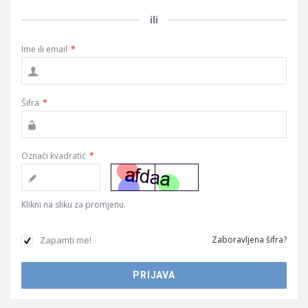
ili
Ime ili email
*
Šifra
*
Označi kvadratić
*
Klikni na sliku za promjenu.
Zapamti me!
Zaboravljena šifra?