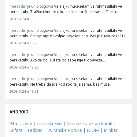
mersadm
Ve alejkumu-s-selam ve rahmetullahi ve
je unio odgovor
berekatuhu Tražite tiknture u kojim nije korišten etanol. One u…
28.09.2024 u 19:26
mersadm
Ve alejkumu-s-selam ve rahmetullahi ve
je unio odgovor
berekatuhu Pitanje nije dovoljno pojašenjeno. Pas je čuvar čega? U…
28.09.2024 u 19:25
mersadm
Ve alejkumu-s-selam ve rahmetullahi ve
je unio odgovor
berekatuhu Ako se bojiš štete po sebe nije ti obaveza…
28.09.2024 u 19:23
mersadm
Ve alejkumu-s-selam ve rahmetullahi ve
je unio odgovor
berekatuhu Ne treba da ide kod roditelja sama, bez muža.…
28.09.2024 u 19:21
ANDROID
Pitaj Učene
|
Islamski Kviz
|
Namaz korak po korak
|
Sufara
|
Tedžvid
|
Kur'anske Poruke
|
N-UM
|
Minber