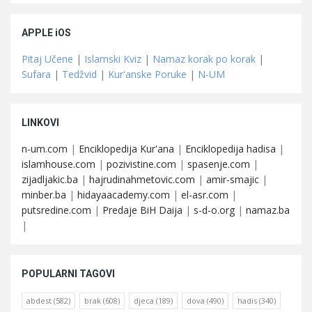
APPLE iOS
Pitaj Učene
|
Islamski Kviz
|
Namaz korak po korak
|
Sufara
|
Tedžvid
|
Kur'anske Poruke
|
N-UM
LINKOVI
n-um.com
|
Enciklopedija Kur'ana
|
Enciklopedija hadisa
|
islamhouse.com
|
pozivistine.com
|
spasenje.com
|
zijadljakic.ba
|
hajrudinahmetovic.com
|
amir-smajic
|
minber.ba
|
hidayaacademy.com
|
el-asr.com
|
putsredine.com
|
Predaje BiH Daija
|
s-d-o.org
|
namaz.ba
|
POPULARNI TAGOVI
abdest
(582)
brak
(608)
djeca
(189)
dova
(490)
hadis
(340)