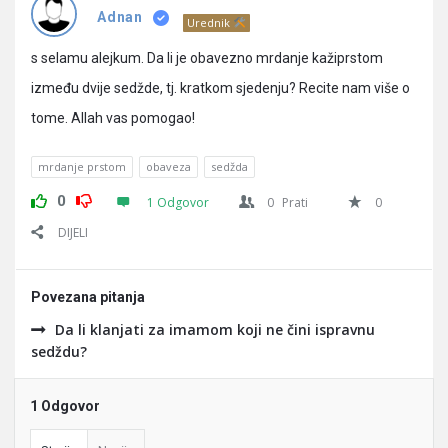
Pitanja
Adnan
Urednik
s selamu alejkum. Da li je obavezno mrdanje kažiprstom
između dvije sedžde, tj. kratkom sjedenju? Recite nam više o
tome. Allah vas pomogao!
mrdanje prstom
obaveza
sedžda
0
1 Odgovor
0
Prati
0
DIJELI
Povezana pitanja
Da li klanjati za imamom koji ne čini ispravnu
sedždu?
1 Odgovor