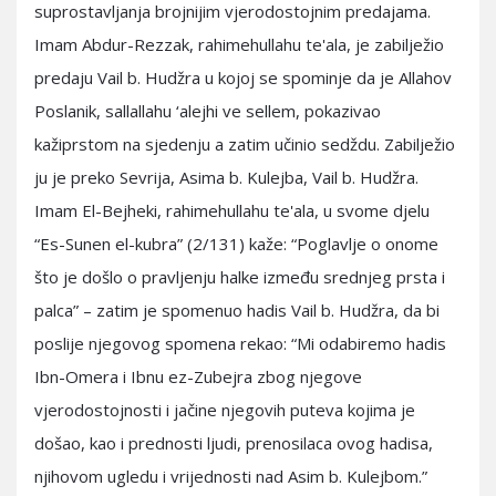
suprostavljanja brojnijim vjerodostojnim predajama.
Imam Abdur-Rezzak, rahimehullahu te'ala, je zabilježio
predaju Vail b. Hudžra u kojoj se spominje da je Allahov
Poslanik, sallallahu ‘alejhi ve sellem, pokazivao
kažiprstom na sjedenju a zatim učinio sedždu. Zabilježio
ju je preko Sevrija, Asima b. Kulejba, Vail b. Hudžra.
Imam El-Bejheki, rahimehullahu te'ala, u svome djelu
“Es-Sunen el-kubra” (2/131) kaže: “Poglavlje o onome
što je došlo o pravljenju halke između srednjeg prsta i
palca” – zatim je spomenuo hadis Vail b. Hudžra, da bi
poslije njegovog spomena rekao: “Mi odabiremo hadis
Ibn-Omera i Ibnu ez-Zubejra zbog njegove
vjerodostojnosti i jačine njegovih puteva kojima je
došao, kao i prednosti ljudi, prenosilaca ovog hadisa,
njihovom ugledu i vrijednosti nad Asim b. Kulejbom.”