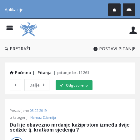
Aplikacije
Pit
Uč
®
PRETRAŽI
POSTAVI PITANJE
Početna
|
Pitanja
|
pitanje br. 11261
Dalje
Odgovoreno
Pitaj
Postavljeno
03.02.2019
Učene
u kategoriji:
Namaz Džamija
®
Da li je obavezno mrdanje kažiprstom između dvije 
sedžde tj. kratkom sjedenju ?
Latest