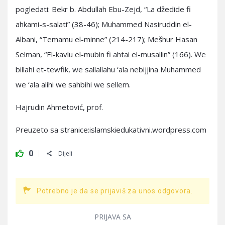
pogledati: Bekr b. Abdullah Ebu-Zejd, “La džedide fi
ahkami-s-salati” (38-46); Muhammed Nasiruddin el-
Albani, “Temamu el-minne” (214-217); Mešhur Hasan
Selman, “El-kavlu el-mubin fi ahtai el-musallin” (166). We
billahi et-tewfik, we sallallahu ‘ala nebijjina Muhammed
we ‘ala alihi we sahbihi we sellem.
Hajrudin Ahmetović, prof.
Preuzeto sa stranice:islamskiedukativni.wordpress.com
0
Dijeli
Potrebno je da se prijaviš za unos odgovora.
PRIJAVA SA