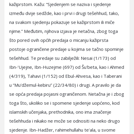
kažiprstom. Kažu: “Sjedenjem se naziva i sjedenje
između dvije sedžde, kao i prvi i drugi tešehhud, tako,
na svakom sjedenju pokazuje se kažiprstom ili miče
njime.” Međutim, njihova izjava je netačna, zbog toga
što pored ovih općih predaja o micanju kažiprsta
postoje ograničene predaje u kojima se tačno spominje
tešehhud. Te predaje su zabilježili: Nesai (1/173) od
Ibn-‘Ujejne, Ibn-Huzejme (697) od Šu'beta, kao i Ahmed
(4/319), Tahavi (1/152) od Ebul-Ahvesa, kao i Taberani
u “Mu'džemul-kebiru” (22/34/80) i drugi. A pravilo je da
se opća predaja pojasni ograničenom. Netačna je i zbog
toga što, ukoliko se i spomene sjedenje uopćeno, kod
islamskih učenjaka, prethodnika, ono ima značenje
tešehhuda i nikako ne može se odnositi na neko drugo
sjedenje. Ibn-Hadžer, rahimehullahu te'ala, u svome