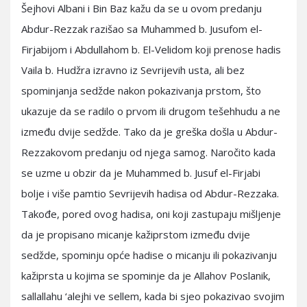
Šejhovi Albani i Bin Baz kažu da se u ovom predanju
Abdur-Rezzak razišao sa Muhammed b. Jusufom el-
Firjabijom i Abdullahom b. El-Velidom koji prenose hadis
Vaila b. Hudžra izravno iz Sevrijevih usta, ali bez
spominjanja sedžde nakon pokazivanja prstom, što
ukazuje da se radilo o prvom ili drugom tešehhudu a ne
između dvije sedžde. Tako da je greška došla u Abdur-
Rezzakovom predanju od njega samog. Naročito kada
se uzme u obzir da je Muhammed b. Jusuf el-Firjabi
bolje i više pamtio Sevrijevih hadisa od Abdur-Rezzaka.
Takođe, pored ovog hadisa, oni koji zastupaju mišljenje
da je propisano micanje kažiprstom između dvije
sedžde, spominju opće hadise o micanju ili pokazivanju
kažiprsta u kojima se spominje da je Allahov Poslanik,
sallallahu ‘alejhi ve sellem, kada bi sjeo pokazivao svojim