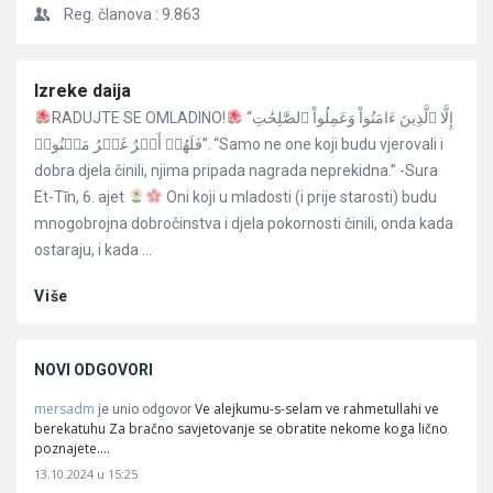
Reg. članova :
9.863
Članci
Izreke daija
RADUJTE SE OMLADINO!
“إِلَّا ٱلَّذِينَ ءَامَنُواْ وَعَمِلُواْ ٱلصَّٰلِحَٰتِ
فَلَهُمۡ أَجۡرٌ غَيۡرُ مَمۡنُونٖ”. “Samo ne one koji budu vjerovali i
dobra djela činili, njima pripada nagrada neprekidna.” -Sura
Et-Tīn, 6. ajet
Oni koji u mladosti (i prije starosti) budu
mnogobrojna dobročinstva i djela pokornosti činili, onda kada
ostaraju, i kada ...
Više
NOVI ODGOVORI
mersadm
Ve alejkumu-s-selam ve rahmetullahi ve
je unio odgovor
berekatuhu Za bračno savjetovanje se obratite nekome koga lično
poznajete.…
13.10.2024 u 15:25