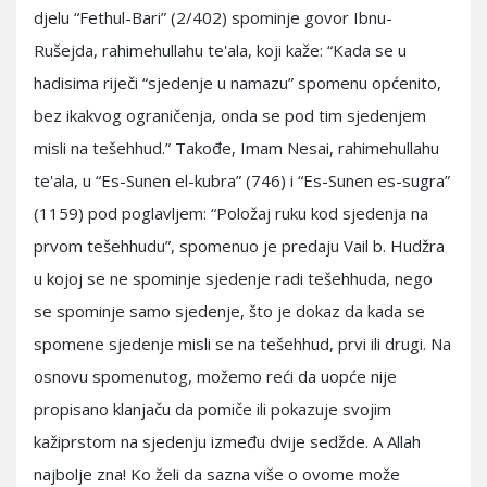
djelu “Fethul-Bari” (2/402) spominje govor Ibnu-
Rušejda, rahimehullahu te'ala, koji kaže: “Kada se u
hadisima riječi “sjedenje u namazu” spomenu općenito,
bez ikakvog ograničenja, onda se pod tim sjedenjem
misli na tešehhud.” Takođe, Imam Nesai, rahimehullahu
te'ala, u “Es-Sunen el-kubra” (746) i “Es-Sunen es-sugra”
(1159) pod poglavljem: “Položaj ruku kod sjedenja na
prvom tešehhudu”, spomenuo je predaju Vail b. Hudžra
u kojoj se ne spominje sjedenje radi tešehhuda, nego
se spominje samo sjedenje, što je dokaz da kada se
spomene sjedenje misli se na tešehhud, prvi ili drugi. Na
osnovu spomenutog, možemo reći da uopće nije
propisano klanjaču da pomiče ili pokazuje svojim
kažiprstom na sjedenju između dvije sedžde. A Allah
najbolje zna! Ko želi da sazna više o ovome može