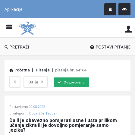
Aplikacije
Pit
Uč
®
PRETRAŽI
POSTAVI PITANJE
Početna
|
Pitanja
|
pitanje br. 64164
Dalje
Odgovoreno
Pitaj
Postavljeno
09.08.2022
Učene
u kategoriji:
Dova Zikr Tevba
®
Da li je obavezno pomjerati usne i usta prilikom 
učenja zikra ili je dovoljno pomjeranje samo 
Latest
jezika?