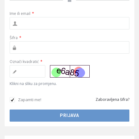
ili
Ime ili email
*
Šifra
*
Označi kvadratić
*
Klikni na sliku za promjenu.
Zapamti me!
Zaboravljena šifra?