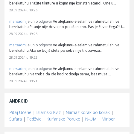
berekatuhu Tražite tiknture u kojim nije korišten etanol. One u…
28.09.2024 u 19:26
mersadm
Ve alejkumu-s-selam ve rahmetullahi ve
je unio odgovor
berekatuhu Pitanje nije dovoljno pojašenjeno. Pas je čuvar čega? U…
28.09.2024 u 19:25
mersadm
Ve alejkumu-s-selam ve rahmetullahi ve
je unio odgovor
berekatuhu Ako se bojiš štete po sebe nije ti obaveza…
28.09.2024 u 19:23
mersadm
Ve alejkumu-s-selam ve rahmetullahi ve
je unio odgovor
berekatuhu Ne treba da ide kod roditelja sama, bez muža.…
28.09.2024 u 19:21
ANDROID
Pitaj Učene
|
Islamski Kviz
|
Namaz korak po korak
|
Sufara
|
Tedžvid
|
Kur'anske Poruke
|
N-UM
|
Minber