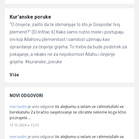
Članci
Kur'anske poruke
“O čovječe, zašto da te obmanjuje to što je Gospodar tvoj
plemenit?” (El-Infitar, 6) Kako samo ružno misle i postupaju
oni koji Allahovu plemenitost i samilost uzimaju kao
opravdanje za činjenje grijeha. To treba da bude podstrek za
pokajanje, a nikako ne za nepokornost Allahu i činjenje
grijeha. #kuranske_poruke
Više
NOVI ODGOVORI
mersadm
Ve alejkumu-s-selam ve rahmetullahi ve
je unio odgovor
berekatuhu Za bračno savjetovanje se obratite nekome koga lično
poznajete.…
13.10.2024 u 15:25
mersadm
Ve alejkumu-s-selam ve rahmetullahi ve
je unio odgovor