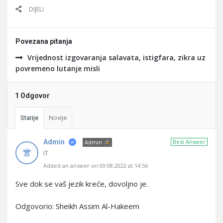
DIJELI
Povezana pitanja
Vrijednost izgovaranja salavata, istigfara, zikra uz
povremeno lutanje misli
1 Odgovor
Starije
Novije
Admin
Best Answer
Admin
IT
Added an answer on 09.08.2022 at 14:56
Sve dok se vaš jezik kreće, dovoljno je.
Odgovorio: Sheikh Assim Al-Hakeem