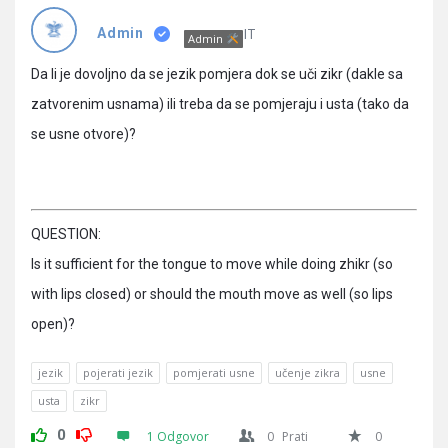
Pitanja
IT
Admin
Admin
Da li je dovoljno da se jezik pomjera dok se uči zikr (dakle sa
zatvorenim usnama) ili treba da se pomjeraju i usta (tako da
se usne otvore)?
QUESTION:
Is it sufficient for the tongue to move while doing zhikr (so
with lips closed) or should the mouth move as well (so lips
open)?
jezik
pojerati jezik
pomjerati usne
učenje zikra
usne
usta
zikr
0
1 Odgovor
0
Prati
0