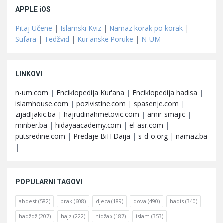
APPLE iOS
Pitaj Učene
|
Islamski Kviz
|
Namaz korak po korak
|
Sufara
|
Tedžvid
|
Kur'anske Poruke
|
N-UM
LINKOVI
n-um.com
|
Enciklopedija Kur'ana
|
Enciklopedija hadisa
|
islamhouse.com
|
pozivistine.com
|
spasenje.com
|
zijadljakic.ba
|
hajrudinahmetovic.com
|
amir-smajic
|
minber.ba
|
hidayaacademy.com
|
el-asr.com
|
putsredine.com
|
Predaje BiH Daija
|
s-d-o.org
|
namaz.ba
|
POPULARNI TAGOVI
abdest
(582)
brak
(608)
djeca
(189)
dova
(490)
hadis
(340)
hadždž
(207)
hajz
(222)
hidžab
(187)
islam
(353)