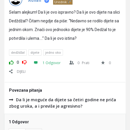
Pitanja
Adnan
Urednik
Selam alejkum! Da li je ovo ispravno? Da li je ovo dijete na slici
Dedždžal? Čitam negdje da piše: “Nedavno se rodilo dijete sa
jednim okom. Znači ovo jednooko dijete je 90% Dedžal to je
potvrdila i ulema….” Da li je ovo istina?
dedždžal
dijete
jedno oko
0
1 Odgovor
0
Prati
0
DIJELI
Povezana pitanja
Da li je moguće da dijete sa četiri godine ne priča
zbog uroka, a i previše je agresivno?
1 Odgovor