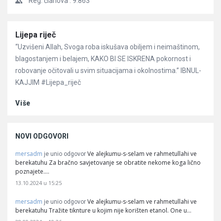
Reg. članova :
9.863
Članci
Lijepa riječ
“Uzvišeni Allah, Svoga roba iskušava obiljem i neimaštinom,
blagostanjem i belajem, KAKO BI SE ISKRENA pokornost i
robovanje očitovali u svim situacijama i okolnostima.” IBNUL-
KAJJIM #Lijepa_riječ
Više
NOVI ODGOVORI
mersadm
Ve alejkumu-s-selam ve rahmetullahi ve
je unio odgovor
berekatuhu Za bračno savjetovanje se obratite nekome koga lično
poznajete.…
13.10.2024 u 15:25
mersadm
Ve alejkumu-s-selam ve rahmetullahi ve
je unio odgovor
berekatuhu Tražite tiknture u kojim nije korišten etanol. One u…