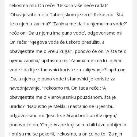
rekosmo mu. On reče: ‘Uskoro više neće rađati’
‘Obavijestite me o Taberijskom jezeru!’ Rekosmo: ‘Šta
te o njemu zanima?’ ‘Zanima me da li u njemu ima vode?’
reče on. ‘Da u njemu ima puno vode’, odgovorismo mi.
On reče: ‘Njegova voda će uskoro presušiti, a
obavijestite me o vrelu Zugar’, ponovo će on. ‘A šta te o
njemu zanima,’ upitasmo mi. ‘Zanima me ima li u njemu
vode i da li je stanovnici koriste za zalijevanje?’ upita on.
‘Da, u njemu je puno vode i stanovnici je koriste za
navodnjavanje, ‘ rekosmo mi. On tada reče : ‘A
obavijestite me o Vjerovjesniku pouzdanom, šta je
uradio?’ ‘Napustio je Mekku i nastanio se u Jesribu,’
odgovorismo mi. ‘Jesu li se Arapi borili protiv njega,’
ponovo će on. ‘On je Arape koji su mu bili blizu pobijedio
i oni su mu se pokorili,’ rekosmo, a on će na to: ‘Za njih