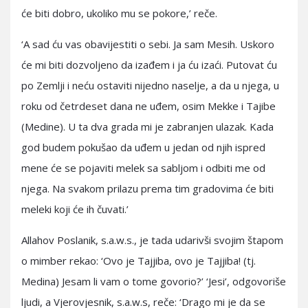
će biti dobro, ukoliko mu se pokore,’ reče.
‘A sad ću vas obavijestiti o sebi. Ja sam Mesih. Uskoro
će mi biti dozvoljeno da izađem i ja ću izaći. Putovat ću
po Zemlji i neću ostaviti nijedno naselje, a da u njega, u
roku od četrdeset dana ne uđem, osim Mekke i Tajibe
(Medine). U ta dva grada mi je zabranjen ulazak. Kada
god budem pokušao da uđem u jedan od njih ispred
mene će se pojaviti melek sa sabljom i odbiti me od
njega. Na svakom prilazu prema tim gradovima će biti
meleki koji će ih čuvati.’
Allahov Poslanik, s.a.w.s., je tada udarivši svojim štapom
o mimber rekao: ‘Ovo je Tajjiba, ovo je Tajjiba! (tj.
Medina) Jesam li vam o tome govorio?’ ‘Jesi’, odgovoriše
ljudi, a Vjerovjesnik, s.a.w.s, reče: ‘Drago mi je da se