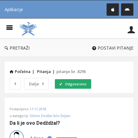
Aplikacije
Pit
Uč
®
PRETRAŽI
POSTAVI PITANJE
Početna
|
Pitanja
|
pitanje br. 8295
Dalje
Odgovoreno
Pitaj
Postavljeno
17.11.2018
Učene
u kategoriji:
Džinni Dedžal Iblis Šejtan
®
Da li je ovo Dedždžal?
Latest