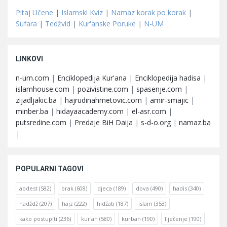
Pitaj Učene
|
Islamski Kviz
|
Namaz korak po korak
|
Sufara
|
Tedžvid
|
Kur'anske Poruke
|
N-UM
LINKOVI
n-um.com
|
Enciklopedija Kur'ana
|
Enciklopedija hadisa
|
islamhouse.com
|
pozivistine.com
|
spasenje.com
|
zijadljakic.ba
|
hajrudinahmetovic.com
|
amir-smajic
|
minber.ba
|
hidayaacademy.com
|
el-asr.com
|
putsredine.com
|
Predaje BiH Daija
|
s-d-o.org
|
namaz.ba
|
POPULARNI TAGOVI
abdest
(582)
brak
(608)
djeca
(189)
dova
(490)
hadis
(340)
hadždž
(207)
hajz
(222)
hidžab
(187)
islam
(353)
kako postupiti
(236)
kur'an
(580)
kurban
(190)
liječenje
(190)