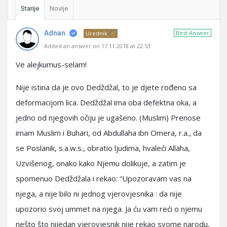
Starije
Novije
Adnan
Best Answer
Urednik
Added an answer on 17.11.2018 at 22:53
Ve alejkumus-selam!
Nije istina da je ovo Dedždžal, to je djete rođeno sa
deformacijom lica. Dedždžal ima oba defektna oka, a
jedno od njegovih očiju je ugašeno. (Muslim) Prenose
imam Muslim i Buhari, od Abdullaha ibn Omera, r.a., da
se Poslanik, s.a.w.s., obratio ljudima, hvaleći Allaha,
Uzvišenog, onako kako Njemu dolikuje, a zatim je
spomenuo Dedždžala i rekao: “Upozoravam vas na
njega, a nije bilo ni jednog vjerovjesnika : da nije
upozorio svoj ummet na njega. Ja ću vam reći o njemu
nešto što nijedan vjerovjesnik nije rekao svome narodu,