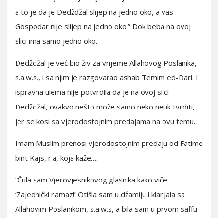
a to je da je Dedždžal slijep na jedno oko, a vas
Gospodar nije slijep na jedno oko.” Dok beba na ovoj
slici ima samo jedno oko.
Dedždžal je već bio živ za vrijeme Allahovog Poslanika,
s.a.w.s., i sa njim je razgovarao ashab Temim ed-Dari. I
ispravna ulema nije potvrdila da je na ovoj slici
Dedždžal, ovakvo nešto može samo neko neuk tvrditi,
jer se kosi sa vjerodostojnim predajama na ovu temu.
Imam Muslim prenosi vjerodostojnim predaju od Fatime
bint Kajs, r.a, koja kaže…:
“Čula sam Vjerovjesnikovog glasnika kako viče:
‘Zajednički namaz!’ Otišla sam u džamiju i klanjala sa
Allahovim Poslanikom, s.a.w.s, a bila sam u prvom saffu