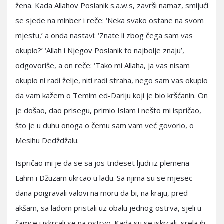
žena. Kada Allahov Poslanik s.a.w.s, završi namaz, smijući
se sjede na minber i reče: ‘Neka svako ostane na svom
mjestu,’ a onda nastavi: ‘Znate li zbog čega sam vas
okupio?’ ‘Allah i Njegov Poslanik to najbolje znaju’,
odgovoriše, a on reče: ‘Tako mi Allaha, ja vas nisam
okupio ni radi želje, niti radi straha, nego sam vas okupio
da vam kažem o Temim ed-Dariju koji je bio kršćanin. On
je došao, dao prisegu, primio Islam i nešto mi ispričao,
što je u duhu onoga o čemu sam vam već govorio, o
Mesihu Dedždžalu.
Ispričao mi je da se sa jos trideset ljudi iz plemena
Lahm i Džuzam ukrcao u lađu. Sa njima su se mjesec
dana poigravali valovi na moru da bi, na kraju, pred
akšam, sa lađom pristali uz obalu jednog ostrva, sjeli u
čamce i iskrcali se na ostrvo. Kada su se iskrcali, srela ih