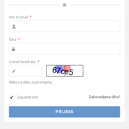
ili
Ime ili email
*
Šifra
*
Označi kvadratić
*
Klikni na sliku za promjenu.
Zapamti me!
Zaboravljena šifra?