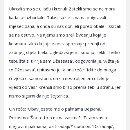
Ukrcali smo se u lađu i krenuli. Zatekli smo se na moru
kada se uzburkalo. Talasi su se s nama poigravali
mjesec dana, a onda su nas donijeli pored obale i iskrcali
se na ostrvo. Na njemu smo sreli životinju koja je
kosmata tako da joj se ne raspoznaje prednji od
zadnjeg dijela tijela. Ugledavši je mi smo joj rekli: ‘Teško
tebi, šta si ti?’ ‘Ja sam Džessasa’, odgovorila je. ‘A šta je
to Džessasa’, upitasmo je, a ona reče: ‘Idite do onoga
čovjeka u samostanu, on sa nestrpljenjem očekuje
vijesti od vas.’ Krenuli smo brzo prema tebi u strahu, jer
nismo sigurni da nije šejtanica.
On reče: ‘Obavijestite me o palmama Bejsana.’
Rekosmo: ‘Šta te to o njima zanima?’ ‘Pitam vas o
njegovim palmama, da li rađaju?’ upita on. ‘Da rađaju’,