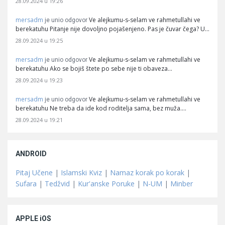
28.09.2024 u 19:26
mersadm
Ve alejkumu-s-selam ve rahmetullahi ve
je unio odgovor
berekatuhu Pitanje nije dovoljno pojašenjeno. Pas je čuvar čega? U…
28.09.2024 u 19:25
mersadm
Ve alejkumu-s-selam ve rahmetullahi ve
je unio odgovor
berekatuhu Ako se bojiš štete po sebe nije ti obaveza…
28.09.2024 u 19:23
mersadm
Ve alejkumu-s-selam ve rahmetullahi ve
je unio odgovor
berekatuhu Ne treba da ide kod roditelja sama, bez muža.…
28.09.2024 u 19:21
ANDROID
Pitaj Učene
|
Islamski Kviz
|
Namaz korak po korak
|
Sufara
|
Tedžvid
|
Kur'anske Poruke
|
N-UM
|
Minber
APPLE iOS