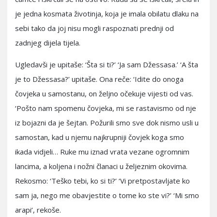
je jedna kosmata životinja, koja je imala obilatu dlaku na
sebi tako da joj nisu mogli raspoznati prednji od
zadnjeg dijela tijela.
Ugledavši je upitaše: ‘Šta si ti?’ ‘Ja sam Džessasa.’ ‘A šta
je to Džessasa?’ upitaše. Ona reče: ‘Idite do onoga
čovjeka u samostanu, on željno očekuje vijesti od vas.
‘Pošto nam spomenu čovjeka, mi se rastavismo od nje
iz bojazni da je šejtan. Požurili smo sve dok nismo usli u
samostan, kad u njemu najkrupniji čovjek koga smo
ikada vidjeli… Ruke mu iznad vrata vezane ogromnim
lancima, a koljena i nožni članaci u željeznim okovima.
Rekosmo: ‘Teško tebi, ko si ti?’ ‘Vi pretpostavljate ko
sam ja, nego me obavjestite o tome ko ste vi?’ ‘Mi smo
arapi’, rekoše.