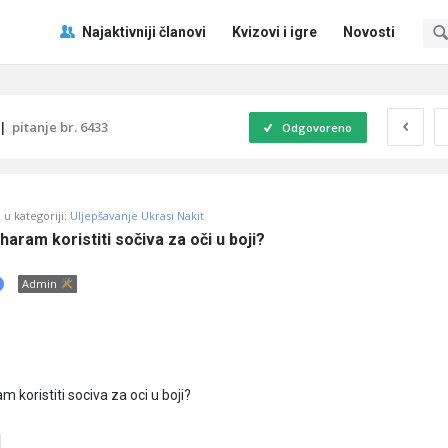
Pitaj
Pitaj
Najaktivniji članovi
Kvizovi i igre
Novosti
Učene
Učene
®
®
Navigacija
|
pitanje br. 6433
Odgovoreno
u kategoriji:
Uljepšavanje Ukrasi Nakit
 haram koristiti sočiva za oči u boji?
Admin
m koristiti sociva za oci u boji?