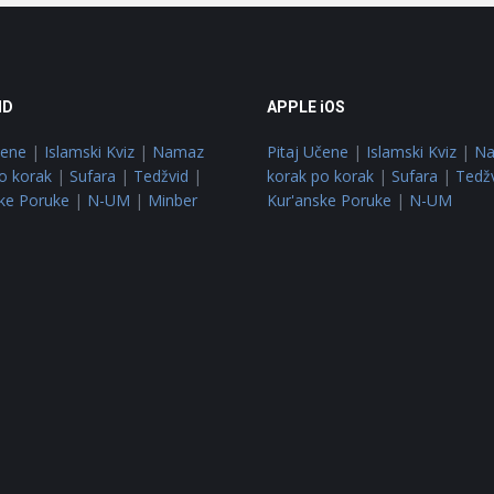
ID
APPLE iOS
čene
|
Islamski Kviz
|
Namaz
Pitaj Učene
|
Islamski Kviz
|
N
o korak
|
Sufara
|
Tedžvid
|
korak po korak
|
Sufara
|
Tedž
ke Poruke
|
N-UM
|
Minber
Kur'anske Poruke
|
N-UM