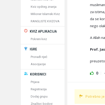
muslimanu
Kviz opšteg znanja
za istim
Milioner Islamski Kviz
da se kor
RANGLISTE KVIZOVA
nego ola
KVIZ APLIKACIJA
A Allah na
Pokreni kviz
Prof. Ja
IGRE
Pronađi riječ
preuzeto
Asocijacije
0
KORISNICI
Prijava
Registracija
Dodaj grupu
Potrebno je
Značke i bodovi