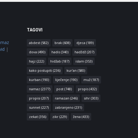
TAGOVI
amaz
abdest
(582)
brak
(608)
djeca
(189)
vid
|
dova
(490)
hadis
(340)
hadždž
(207)
hajz
(222)
hidžab
(187)
islam
(353)
kako postupiti
(236)
kur'an
(580)
kurban
(190)
liječenje
(190)
muž
(187)
namaz
(2377)
post
(748)
propis
(432)
propisi
(207)
ramazan
(246)
sihr
(303)
sunnet
(227)
zabranjeno
(231)
zekat
(356)
zikr
(229)
žena
(433)