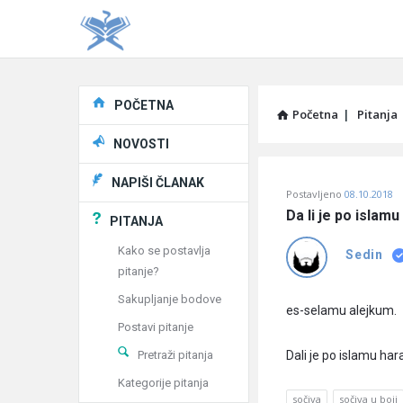
Explore
POČETNA
Početna
|
Pitanja
NOVOSTI
Pitaj
NAPIŠI ČLANAK
Postavljeno
08.10.2018
Učene
Da li je po islamu
PITANJA
®
Kako se postavlja
Sedin
pitanje?
Latest
Sakupljanje bodove
Pitanja
es-selamu alejkum.
Postavi pitanje
Pretraži pitanja
Dali je po islamu hara
Kategorije pitanja
sočiva
sočiva u boji