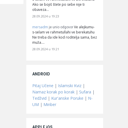
Ako se bojiš štete po sebe nije ti
obaveza…
28.09.2024 u 19:23
mersadm
Ve alejkumu-
je unio odgovor
s-selam ve rahmetullahi ve berekatuhu
Ne treba da ide kod roditelja sama, bez
muža.…
28.09.2024 u 19:21
ANDROID
Pitaj Učene
|
Islamski Kviz
|
Namaz korak po korak
|
Sufara
|
Tedžvid
|
Kur'anske Poruke
|
N-
UM
|
Minber
APPLE iOS