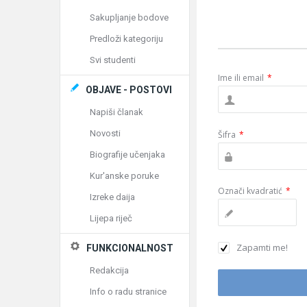
Sakupljanje bodove
Predloži kategoriju
Svi studenti
Ime ili email
*
OBJAVE - POSTOVI
Napiši članak
Novosti
Šifra
*
Biografije učenjaka
Kur'anske poruke
Označi kvadratić
*
Izreke daija
Lijepa riječ
Zapamti me!
FUNKCIONALNOST
Redakcija
Info o radu stranice