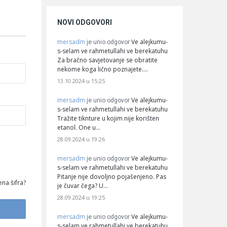
NOVI ODGOVORI
mersadm
Ve alejkumu-
je unio odgovor
s-selam ve rahmetullahi ve berekatuhu
Za bračno savjetovanje se obratite
nekome koga lično poznajete.…
13.10.2024 u 15:25
mersadm
Ve alejkumu-
je unio odgovor
s-selam ve rahmetullahi ve berekatuhu
Tražite tiknture u kojim nije korišten
etanol. One u…
28.09.2024 u 19:26
mersadm
Ve alejkumu-
je unio odgovor
s-selam ve rahmetullahi ve berekatuhu
Pitanje nije dovoljno pojašenjeno. Pas
na šifra?
je čuvar čega? U…
28.09.2024 u 19:25
mersadm
Ve alejkumu-
je unio odgovor
s-selam ve rahmetullahi ve berekatuhu