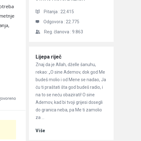
potreba
Pitanja :
22.415
smetnje
Odgovora :
22.775
anja,
Reg. članova :
9.863
Članci
Lijepa riječ
Znaj da je Allah, dželle šanuhu,
rekao: „O sine Ademov, dok god Me
budeš molio i od Mene se nadao, Ja
ću ti praštati šta god budeš radio, i
na to se neću obazirati! O sine
dgovoreno
Ademov, kad bi tvoji grijesi dosegli
do granica neba, pa Me ti zamolio
za ...
Više