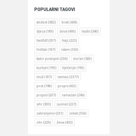
POPULARNI TAGOVI
abdest
(582)
brak
(608)
djeca
(189)
dova
(490)
hadis
(340)
hadždž
(207)
hajz
(222)
hidžab
(187)
islam
(353)
kako postupiti
(236)
kur'an
(580)
kurban
(190)
liječenje
(190)
muž
(187)
namaz
(2377)
post
(748)
propis
(432)
propisi
(207)
ramazan
(246)
sihr
(303)
sunnet
(227)
zabranjeno
(231)
zekat
(356)
zikr
(229)
žena
(433)