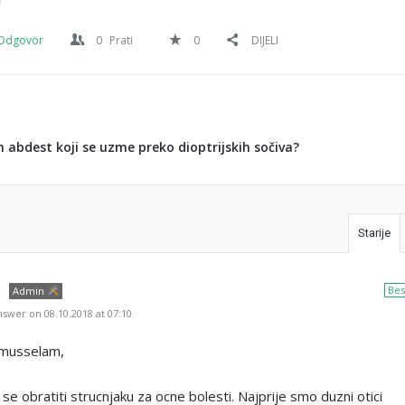
Odgovor
0
Prati
0
DIJELI
an abdest koji se uzme preko dioptrijskih sočiva?
Starije
Bes
Admin
swer on 08.10.2018 at 07:10
umusselam,
se obratiti strucnjaku za ocne bolesti. Najprije smo duzni otici