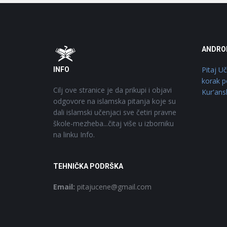
Footer
O
ANDRO
Pitaj U
INFO
korak p
Cilj ove stranice je da prikupi i objavi
Kur'ans
odgovore na islamska pitanja koje su
dali islamski učenjaci sve četiri pravne
škole-mezheba...čitaj više u izborniku
na linku Info.
TEHNIČKA PODRŠKA
Email:
pitajucene@gmail.com