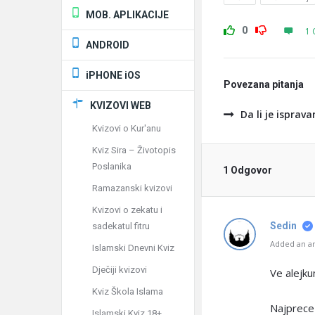
MOB. APLIKACIJE
0
1 
ANDROID
iPHONE iOS
Povezana pitanja
KVIZOVI WEB
Da li je isprav
Kvizovi o Kur'anu
Kviz Sira – Životopis
Poslanika
1 Odgovor
Ramazanski kvizovi
Kvizovi o zekatu i
Sedin
sadekatul fitru
Added an an
Islamski Dnevni Kviz
Dječiji kvizovi
Ve alejk
Kviz Škola Islama
Najprece 
Islamski Kviz 18+