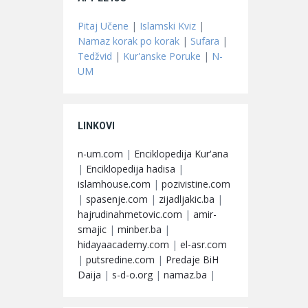
Pitaj Učene
|
Islamski Kviz
|
Namaz korak po korak
|
Sufara
|
Tedžvid
|
Kur'anske Poruke
|
N-
UM
LINKOVI
n-um.com
|
Enciklopedija Kur'ana
|
Enciklopedija hadisa
|
islamhouse.com
|
pozivistine.com
|
spasenje.com
|
zijadljakic.ba
|
hajrudinahmetovic.com
|
amir-
smajic
|
minber.ba
|
hidayaacademy.com
|
el-asr.com
|
putsredine.com
|
Predaje BiH
Daija
|
s-d-o.org
|
namaz.ba
|