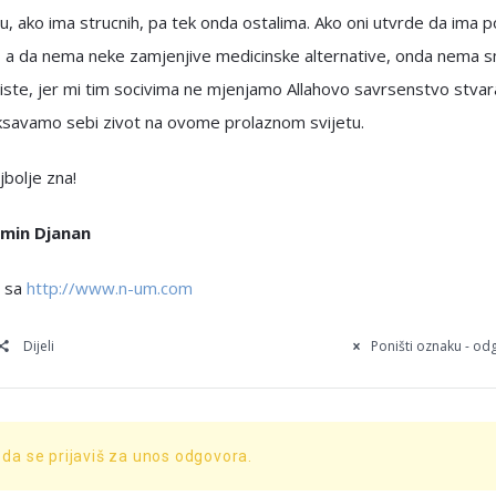
, ako ima strucnih, pa tek onda ostalima. Ako oni utvrde da ima 
a, a da nema neke zamjenjive medicinske alternative, onda nema 
iste, jer mi tim socivima ne mjenjamo Allahovo savrsenstvo stvar
ksavamo sebi zivot na ovome prolaznom svijetu.
jbolje zna!
smin Djanan
 sa
http://www.n-um.com
Dijeli
Poništi oznaku - o
 da se prijaviš za unos odgovora.