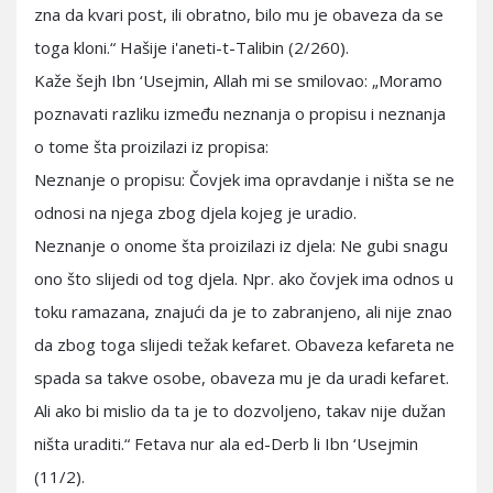
zna da kvari post, ili obratno, bilo mu je obaveza da se
toga kloni.“ Hašije i'aneti-t-Talibin (2/260).
Kaže šejh Ibn ‘Usejmin, Allah mi se smilovao: „Moramo
poznavati razliku između neznanja o propisu i neznanja
o tome šta proizilazi iz propisa:
Neznanje o propisu: Čovjek ima opravdanje i ništa se ne
odnosi na njega zbog djela kojeg je uradio.
Neznanje o onome šta proizilazi iz djela: Ne gubi snagu
ono što slijedi od tog djela. Npr. ako čovjek ima odnos u
toku ramazana, znajući da je to zabranjeno, ali nije znao
da zbog toga slijedi težak kefaret. Obaveza kefareta ne
spada sa takve osobe, obaveza mu je da uradi kefaret.
Ali ako bi mislio da ta je to dozvoljeno, takav nije dužan
ništa uraditi.“ Fetava nur ala ed-Derb li Ibn ‘Usejmin
(11/2).