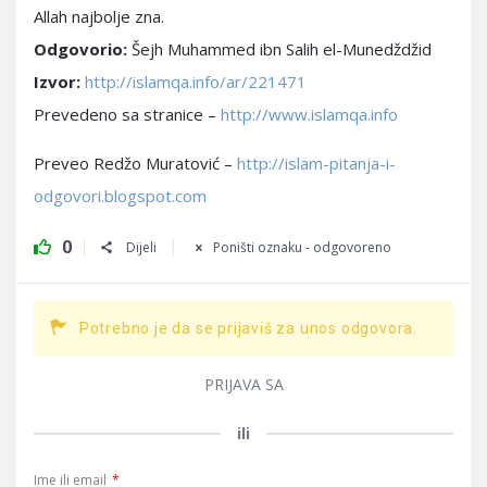
Allah najbolje zna.
Odgovorio:
Šejh Muhammed ibn Salih el-Munedždžid
Izvor:
http://islamqa.info/ar/221471
Prevedeno sa stranice –
http://www.islamqa.info
Preveo Redžo Muratović –
http://islam-pitanja-i-
odgovori.blogspot.com
0
Dijeli
Poništi oznaku - odgovoreno
Potrebno je da se prijaviš za unos odgovora.
PRIJAVA SA
ili
Ime ili email
*