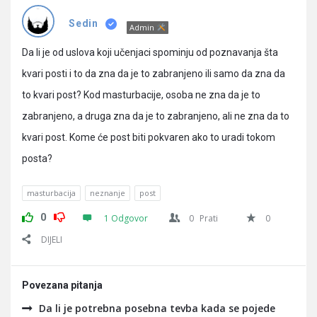
Pitanja
Sedin
Admin
Da li je od uslova koji učenjaci spominju od poznavanja šta
kvari posti i to da zna da je to zabranjeno ili samo da zna da
to kvari post? Kod masturbacije, osoba ne zna da je to
zabranjeno, a druga zna da je to zabranjeno, ali ne zna da to
kvari post. Kome će post biti pokvaren ako to uradi tokom
posta?
masturbacija
neznanje
post
0
1 Odgovor
0
Prati
0
DIJELI
Povezana pitanja
Da li je potrebna posebna tevba kada se pojede