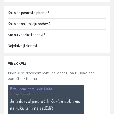
Kako se postavlja pitanje?
Kako se sakupljaju bodovi?
Šta su značke i bodovi?
Najaktivniji članovi
VIBER KVIZ
Pridruži se dnevnom kvizu na Viberu i nauči svaki dan
ponešto iz islama.