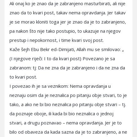
Ali onaj ko je znao da je zabranjeno masturbirati, ali nije
znao da to kvari post, takav nema opravdanja. Jer takav
je se morao kloniti toga jer je znao da je to zabranjeno,
pa nakon što nije tako postupio, to ukazuje na njegov
prestup i nepokornost, i time kvari svoj post.
Kaže šejh Ebu Bekr ed-Dimijati, Allah mu se smilovao: „
(I njegove riječi: I to da kvari post) Povezano je sa
zabranom: tj: Da ne zna da je zabranjeno i da ne zna da
to kvari post.
I povezao ih je sa veznikom: Nema opravdanja u
neznaju osim da je neznalica po pitanju obje stvari, to je
tako, a ako ne bi bio neznalica po pitanju obje stvari – tj.
da poznaje oboje, ili kada bi bio neznalica o jednoj
stvari, a drugu poznavao – nema opravdanja. Jer je to
bilo od obaveza da kada sazna da je to zabranjeno, a ne