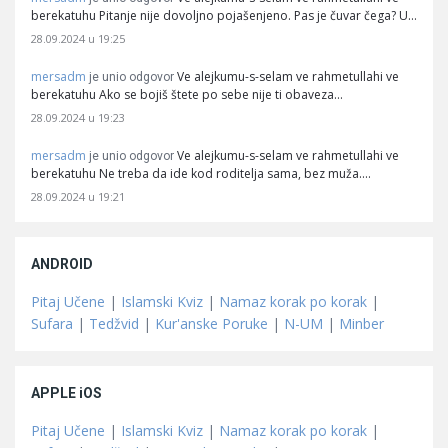
berekatuhu Pitanje nije dovoljno pojašenjeno. Pas je čuvar čega? U…
28.09.2024 u 19:25
mersadm
Ve alejkumu-s-selam ve rahmetullahi ve
je unio odgovor
berekatuhu Ako se bojiš štete po sebe nije ti obaveza…
28.09.2024 u 19:23
mersadm
Ve alejkumu-s-selam ve rahmetullahi ve
je unio odgovor
berekatuhu Ne treba da ide kod roditelja sama, bez muža.…
28.09.2024 u 19:21
ANDROID
Pitaj Učene
|
Islamski Kviz
|
Namaz korak po korak
|
Sufara
|
Tedžvid
|
Kur'anske Poruke
|
N-UM
|
Minber
APPLE iOS
Pitaj Učene
|
Islamski Kviz
|
Namaz korak po korak
|