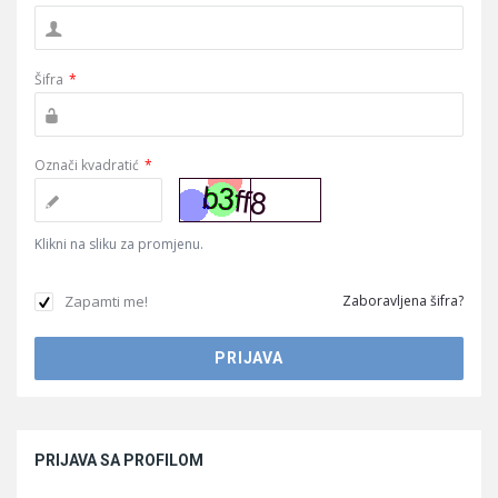
Šifra
*
Označi kvadratić
*
Klikni na sliku za promjenu.
Zapamti me!
Zaboravljena šifra?
Sidebar
PRIJAVA SA PROFILOM