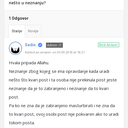
nešto u neznanju?
1 Odgovor
Starije
Novije
Sedin
Best Answer
Admin
Added an answer on 03.09.2018 at 18:21
Hvala pripada Allahu.
Neznanje zbog kojeg se ima opravdanje kada uradi
nešto što kvari post i ta osoba nije prekinula post jeste
neznanje da je to zabranjeno i neznanje da to kvari
post.
Pa ko ne zna da je zabranjeno masturbirati i ne zna da
to kvari post, ovoj osobi post nije pokvaren ako to uradi
tokom posta.