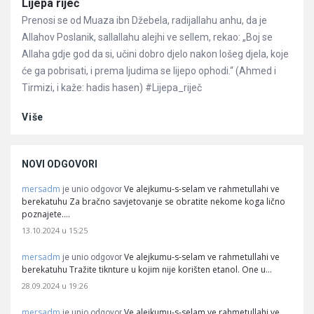
Članci
Lijepa riječ
Prenosi se od Muaza ibn Džebela, radijallahu anhu, da je
Allahov Poslanik, sallallahu alejhi ve sellem, rekao: „Boj se
Allaha gdje god da si, učini dobro djelo nakon lošeg djela, koje
će ga pobrisati, i prema ljudima se lijepo ophodi.“ (Ahmed i
Tirmizi, i kaže: hadis hasen) #Lijepa_riječ
Više
NOVI ODGOVORI
mersadm
Ve alejkumu-s-selam ve rahmetullahi ve
je unio odgovor
berekatuhu Za bračno savjetovanje se obratite nekome koga lično
poznajete.…
13.10.2024 u 15:25
mersadm
Ve alejkumu-s-selam ve rahmetullahi ve
je unio odgovor
berekatuhu Tražite tiknture u kojim nije korišten etanol. One u…
28.09.2024 u 19:26
mersadm
Ve alejkumu-s-selam ve rahmetullahi ve
je unio odgovor