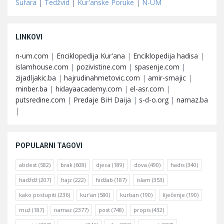
Sufara
|
Tedžvid
|
Kur'anske Poruke
|
N-UM
LINKOVI
n-um.com
|
Enciklopedija Kur'ana
|
Enciklopedija hadisa
|
islamhouse.com
|
pozivistine.com
|
spasenje.com
|
zijadljakic.ba
|
hajrudinahmetovic.com
|
amir-smajic
|
minber.ba
|
hidayaacademy.com
|
el-asr.com
|
putsredine.com
|
Predaje BiH Daija
|
s-d-o.org
|
namaz.ba
|
POPULARNI TAGOVI
abdest
(582)
brak
(608)
djeca
(189)
dova
(490)
hadis
(340)
hadždž
(207)
hajz
(222)
hidžab
(187)
islam
(353)
kako postupiti
(236)
kur'an
(580)
kurban
(190)
liječenje
(190)
muž
(187)
namaz
(2377)
post
(748)
propis
(432)