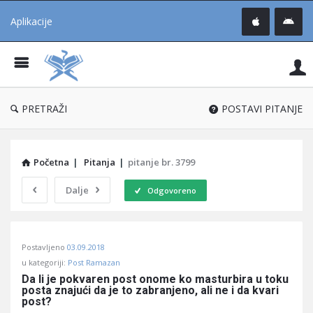
Aplikacije
Pit
Uč
®
PRETRAŽI
POSTAVI PITANJE
Početna
|
Pitanja
|
pitanje br. 3799
Dalje
Odgovoreno
Pitaj
Postavljeno
03.09.2018
Učene
u kategoriji:
Post Ramazan
®
Da li je pokvaren post onome ko masturbira u toku 
posta znajući da je to zabranjeno, ali ne i da kvari 
Latest
post?