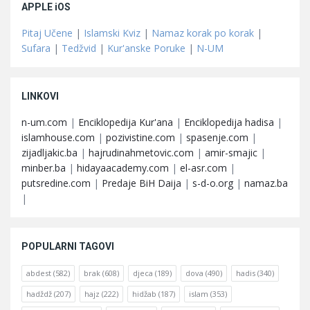
APPLE iOS
Pitaj Učene
|
Islamski Kviz
|
Namaz korak po korak
|
Sufara
|
Tedžvid
|
Kur'anske Poruke
|
N-UM
LINKOVI
n-um.com
|
Enciklopedija Kur'ana
|
Enciklopedija hadisa
|
islamhouse.com
|
pozivistine.com
|
spasenje.com
|
zijadljakic.ba
|
hajrudinahmetovic.com
|
amir-smajic
|
minber.ba
|
hidayaacademy.com
|
el-asr.com
|
putsredine.com
|
Predaje BiH Daija
|
s-d-o.org
|
namaz.ba
|
POPULARNI TAGOVI
abdest
(582)
brak
(608)
djeca
(189)
dova
(490)
hadis
(340)
hadždž
(207)
hajz
(222)
hidžab
(187)
islam
(353)