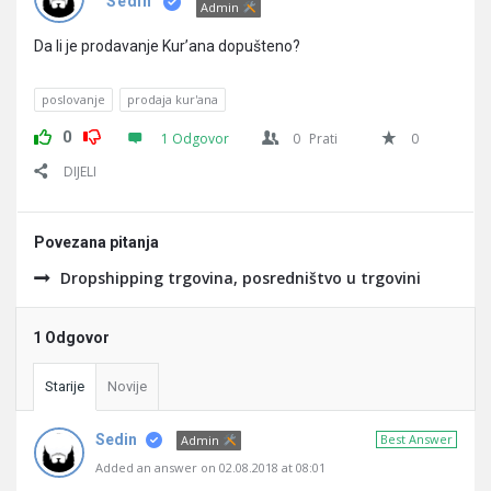
Pitanja
Sedin
Admin
Da li je prodavanje Kur’ana dopušteno?
poslovanje
prodaja kur'ana
0
1 Odgovor
0
Prati
0
DIJELI
Povezana pitanja
Dropshipping trgovina, posredništvo u trgovini
1 Odgovor
Starije
Novije
Sedin
Best Answer
Admin
Added an answer on 02.08.2018 at 08:01