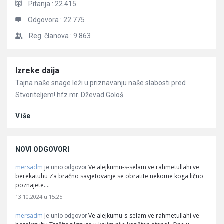
Pitanja :
22.415
Odgovora :
22.775
Reg. članova :
9.863
Članci
Izreke daija
Tajna naše snage leži u priznavanju naše slabosti pred
Stvoriteljem! hfz.mr. Dževad Gološ
Više
NOVI ODGOVORI
mersadm
Ve alejkumu-s-selam ve rahmetullahi ve
je unio odgovor
berekatuhu Za bračno savjetovanje se obratite nekome koga lično
poznajete.…
13.10.2024 u 15:25
mersadm
Ve alejkumu-s-selam ve rahmetullahi ve
je unio odgovor