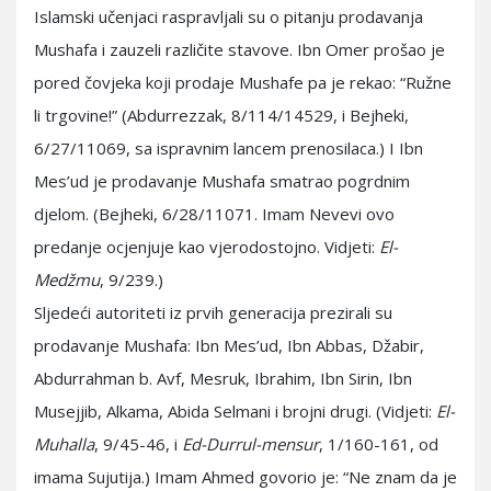
Islamski učenjaci raspravljali su o pitanju prodavanja
Mushafa i zauzeli različite stavove. Ibn Omer prošao je
pored čovjeka koji prodaje Mushafe pa je rekao: “Ružne
li trgovine!” (Abdurrezzak, 8/114/14529, i Bejheki,
6/27/11069, sa ispravnim lancem prenosilaca.) I Ibn
Mes’ud je prodavanje Mushafa smatrao pogrdnim
djelom. (Bejheki, 6/28/11071. Imam Nevevi ovo
predanje ocjenjuje kao vjerodostojno. Vidjeti:
El-
Medžmu
, 9/239.)
Sljedeći autoriteti iz prvih generacija prezirali su
prodavanje Mushafa: Ibn Mes’ud, Ibn Abbas, Džabir,
Abdurrahman b. Avf, Mesruk, Ibrahim, Ibn Sirin, Ibn
Musejjib, Alkama, Abida Selmani i brojni drugi. (Vidjeti:
El-
Muhalla
, 9/45-46, i
Ed-Durrul-mensur
, 1/160-161, od
imama Sujutija.) Imam Ahmed govorio je: “Ne znam da je