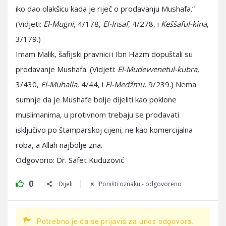
iko dao olakšicu kada je riječ o prodavanju Mushafa.”
(Vidjeti:
El-Mugni
, 4/178,
El-Insaf
, 4/278, i
Keššaful-kina
,
3/179.)
Imam Malik, šafijski pravnici i Ibn Hazm dopuštali su
prodavanje Mushafa. (Vidjeti:
El-Mudevvenetul-kubra
,
3/430,
El-Muhalla
, 4/44, i
El-Medžmu
, 9/239.) Nema
sumnje da je Mushafe bolje dijeliti kao poklone
muslimanima, u protivnom trebaju se prodavati
isključivo po štamparskoj cijeni, ne kao komercijalna
roba, a Allah najbolje zna.
Odgovorio: Dr. Safet Kuduzović
0
Dijeli
Poništi oznaku - odgovoreno
Potrebno je da se prijaviš za unos odgovora.