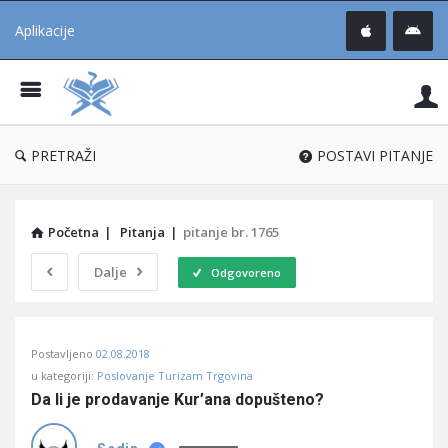
Aplikacije
Pit
Uč
®
PRETRAŽI
POSTAVI PITANJE
Početna
|
Pitanja
|
pitanje br. 1765
Dalje
Odgovoreno
Pitaj
Postavljeno
02.08.2018
Učene
u kategoriji:
Poslovanje Turizam Trgovina
®
Da li je prodavanje Kur’ana dopušteno?
Latest