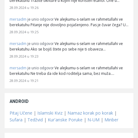
berekatuhu Tražite tiknture u kojim nije korišten etanol. One u…
28.09.2024 u 19:26
mersadm
Ve alejkumu-s-selam ve rahmetullahi ve
je unio odgovor
berekatuhu Pitanje nije dovoljno pojašenjeno. Pas je čuvar čega? U…
28.09.2024 u 19:25
mersadm
Ve alejkumu-s-selam ve rahmetullahi ve
je unio odgovor
berekatuhu Ako se bojiš štete po sebe nije ti obaveza…
28.09.2024 u 19:23
mersadm
Ve alejkumu-s-selam ve rahmetullahi ve
je unio odgovor
berekatuhu Ne treba da ide kod roditelja sama, bez muža.…
28.09.2024 u 19:21
ANDROID
Pitaj Učene
|
Islamski Kviz
|
Namaz korak po korak
|
Sufara
|
Tedžvid
|
Kur'anske Poruke
|
N-UM
|
Minber