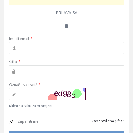
PRIJAVA SA
ili
Ime ili email
*
Šifra
*
Označi kvadratić
*
Klikni na sliku za promjenu.
Zapamti me!
Zaboravljena šifra?