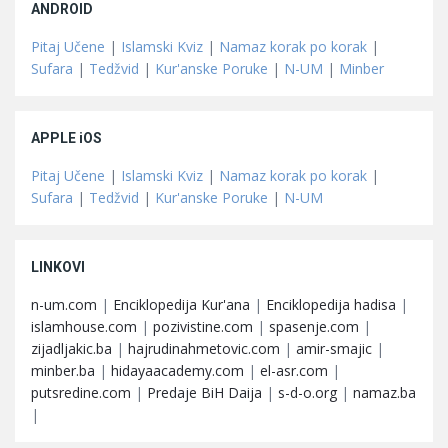
ANDROID
Pitaj Učene
|
Islamski Kviz
|
Namaz korak po korak
|
Sufara
|
Tedžvid
|
Kur'anske Poruke
|
N-UM
|
Minber
APPLE iOS
Pitaj Učene
|
Islamski Kviz
|
Namaz korak po korak
|
Sufara
|
Tedžvid
|
Kur'anske Poruke
|
N-UM
LINKOVI
n-um.com
|
Enciklopedija Kur'ana
|
Enciklopedija hadisa
|
islamhouse.com
|
pozivistine.com
|
spasenje.com
|
zijadljakic.ba
|
hajrudinahmetovic.com
|
amir-smajic
|
minber.ba
|
hidayaacademy.com
|
el-asr.com
|
putsredine.com
|
Predaje BiH Daija
|
s-d-o.org
|
namaz.ba
|