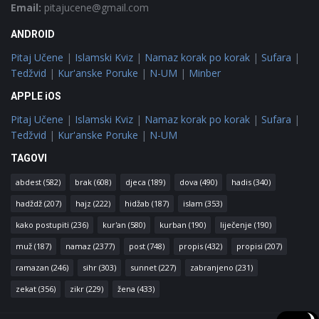
Email:
pitajucene@gmail.com
ANDROID
Pitaj Učene
|
Islamski Kviz
|
Namaz korak po korak
|
Sufara
|
Tedžvid
|
Kur'anske Poruke
|
N-UM
|
Minber
APPLE iOS
Pitaj Učene
|
Islamski Kviz
|
Namaz korak po korak
|
Sufara
|
Tedžvid
|
Kur'anske Poruke
|
N-UM
TAGOVI
abdest
(582)
brak
(608)
djeca
(189)
dova
(490)
hadis
(340)
hadždž
(207)
hajz
(222)
hidžab
(187)
islam
(353)
kako postupiti
(236)
kur'an
(580)
kurban
(190)
liječenje
(190)
muž
(187)
namaz
(2377)
post
(748)
propis
(432)
propisi
(207)
ramazan
(246)
sihr
(303)
sunnet
(227)
zabranjeno
(231)
zekat
(356)
zikr
(229)
žena
(433)