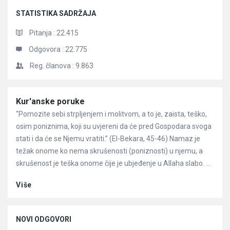
STATISTIKA SADRŽAJA
Pitanja :
22.415
Odgovora :
22.775
Reg. članova :
9.863
Članci
Kur'anske poruke
“Pomozite sebi strpljenjem i molitvom, a to je, zaista, teško,
osim poniznima, koji su uvjereni da će pred Gospodara svoga
stati i da će se Njemu vratiti.” (El-Bekara, 45-46) Namaz je
težak onome ko nema skrušenosti (poniznosti) u njemu, a
skrušenost je teška onome čije je ubjeđenje u Allaha slabo. ...
Više
NOVI ODGOVORI