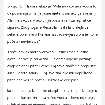
Drugo, Ibn Hibban rekao je: “Polemika čovjeka vodi u to
da posumnja u manje jasne ajete, osim ako ga Svevišnji
Allah ne sačuva. A ako u njih posumnja, i zanegirat će ih
sigurno. Zbog toga je Resulullah, sallallahu alejhi ve
sellem, polemiku o Kur'anu nazvao nevjerstvom jer to je
početak nevjerstva.”
Treće, čovjek mora vjerovati u jasne i manje jasne
ajete, jer sve je od Allaha. O ajetima koje ne poznaje,
čovjek treba upitati učene ili njihovo značenje prepustiti
Allahu, dželle šanuhu, Koji sve zna; nije mu dopušteno
pitati one ko i ne poznaju kur'anske discipline.
ko i ne poznaju kur'anske discipline. etvrto, podvajanje u
pogledu kur'anskih ajeta nužno vodi u njihovo nijekanje,
oslobađanje od njegovih propisa, izvitoperivanje halala i