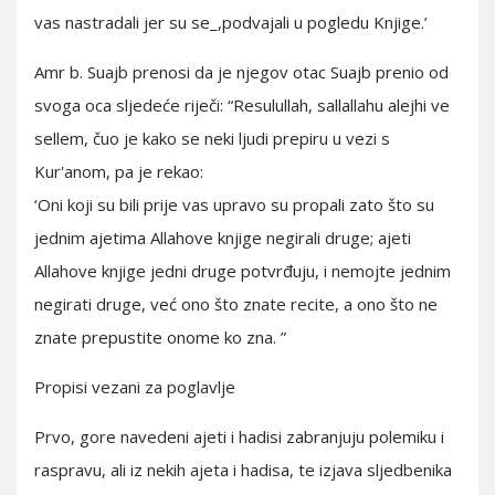
vas nastradali jer su se_,podvajali u pogledu Knjige.’
Amr b. Suajb prenosi da je njegov otac Suajb prenio od
svoga oca sljedeće riječi: “Resulullah, sallallahu alejhi ve
sellem, čuo je kako se neki ljudi prepiru u vezi s
Kur'anom, pa je rekao:
‘Oni koji su bili prije vas upravo su propali zato što su
jednim ajetima Allahove knjige negirali druge; ajeti
Allahove knjige jedni druge potvrđuju, i nemojte jednim
negirati druge, već ono što znate recite, a ono što ne
znate prepustite onome ko zna. ”
Propisi vezani za poglavlje
Prvo, gore navedeni ajeti i hadisi zabranjuju polemiku i
raspravu, ali iz nekih ajeta i hadisa, te izjava sljedbenika