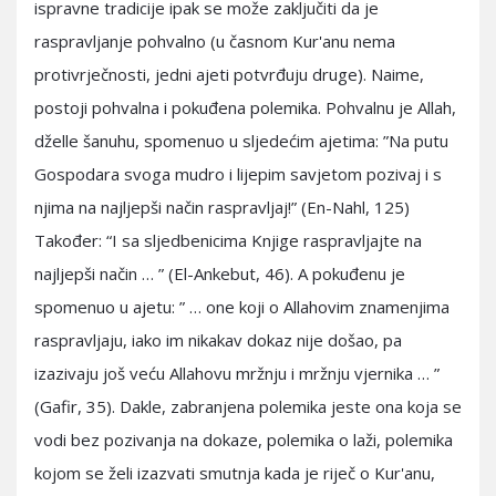
ispravne tradicije ipak se može zaključiti da je
raspravljanje pohvalno (u časnom Kur'anu nema
protivrječnosti, jedni ajeti potvrđuju druge). Naime,
postoji pohvalna i pokuđena polemika. Pohvalnu je Allah,
dželle šanuhu, spomenuo u sljedećim ajetima: ”Na putu
Gospodara svoga mudro i lijepim savjetom pozivaj i s
njima na najljepši način raspravljaj!” (En-Nahl, 125)
Također: “I sa sljedbenicima Knjige raspravljajte na
najljepši način … ” (El-Ankebut, 46). A pokuđenu je
spomenuo u ajetu: ” … one koji o Allahovim znamenjima
raspravljaju, iako im nikakav dokaz nije došao, pa
izazivaju još veću Allahovu mržnju i mržnju vjernika … ”
(Gafir, 35). Dakle, zabranjena polemika jeste ona koja se
vodi bez pozivanja na dokaze, polemika o laži, polemika
kojom se želi izazvati smutnja kada je riječ o Kur'anu,