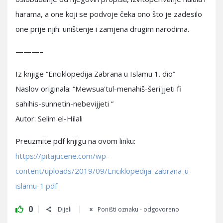
harama, a one koji se podvoje čeka ono što je zadesilo
one prije njih: uništenje i zamjena drugim narodima.
———–
Iz knjige “Enciklopedija Zabrana u Islamu 1. dio”
Naslov originala: “Mewsua'tul-menahiš-šeri'jjeti fi
sahihis-sunnetin-nebevijjeti ”
Autor: Selim el-Hilali
Preuzmite pdf knjigu na ovom linku:
https://pitajucene.com/wp-
content/uploads/2019/09/Enciklopedija-zabrana-u-
islamu-1.pdf
0
Dijeli
Poništi oznaku - odgovoreno