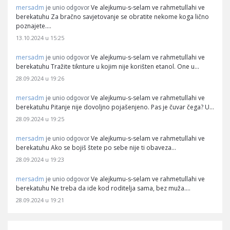
mersadm
Ve alejkumu-s-selam ve rahmetullahi ve
je unio odgovor
berekatuhu Za bračno savjetovanje se obratite nekome koga lično
poznajete.…
13.10.2024 u 15:25
mersadm
Ve alejkumu-s-selam ve rahmetullahi ve
je unio odgovor
berekatuhu Tražite tiknture u kojim nije korišten etanol. One u…
28.09.2024 u 19:26
mersadm
Ve alejkumu-s-selam ve rahmetullahi ve
je unio odgovor
berekatuhu Pitanje nije dovoljno pojašenjeno. Pas je čuvar čega? U…
28.09.2024 u 19:25
mersadm
Ve alejkumu-s-selam ve rahmetullahi ve
je unio odgovor
berekatuhu Ako se bojiš štete po sebe nije ti obaveza…
28.09.2024 u 19:23
mersadm
Ve alejkumu-s-selam ve rahmetullahi ve
je unio odgovor
berekatuhu Ne treba da ide kod roditelja sama, bez muža.…
28.09.2024 u 19:21