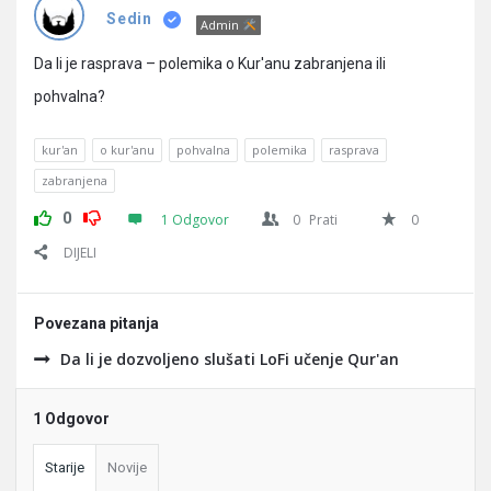
Pitanja
Sedin
Admin
Da li je rasprava – polemika o Kur'anu zabranjena ili
pohvalna?
kur'an
o kur'anu
pohvalna
polemika
rasprava
zabranjena
0
1 Odgovor
0
Prati
0
DIJELI
Povezana pitanja
Da li je dozvoljeno slušati LoFi učenje Qur'an
1 Odgovor
Starije
Novije