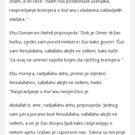
znam, a on reče: ‘Islam ruši poskliznuće učenjaka,
raspravljanje licemjera o Kur'anu i vladavina zabludjelih
vladara. ”
Ehu Osman en-Nehdi pripovijeda: “Dok je Omer držao
hutbu, sjedio sam pored minbera i čuo kako govori: ‘Čuo
sam Resulullaha, sallallahu alejhi ve sellem, kako kaže:
‘Za ovaj se ummet najviše bojim zla rječitog licemjera. ”
Ebu Hurejra, radijallahu anhu, prenio je sljedeći
Resulullahov, sallallahu alejhi ve sellem, hadis:
”Raspravljanje o Kur'anu nevjerstvo je.
Abdullah b. Amr, radijallahu anhu, pripovijeda: ‘Jednog
sam jutra poranio kod Resulullaha, sallallahu alejhi ve
sellem, a on je čuo dvojicu ljudi kako raspravljaju o
nekom ajetu. Izašao je i upozorio nas: ‘Zaista su oni prije