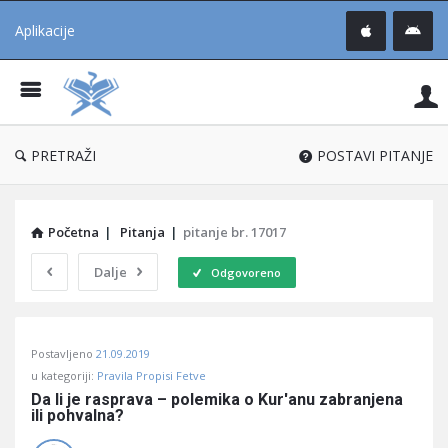
Aplikacije
Pit
Uč
®
PRETRAŽI
POSTAVI PITANJE
Početna
|
Pitanja
|
pitanje br. 17017
Dalje
Odgovoreno
Pitaj
Postavljeno
21.09.2019
Učene
u kategoriji:
Pravila Propisi Fetve
®
Da li je rasprava – polemika o Kur'anu zabranjena 
ili pohvalna?
Latest