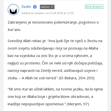
Sedin
Best Answer
Admin
Added an answer on 21.09.2019 at 12:55
Zabranjeno je neosnovano polemiziranje, pogotovo o
Kur'anu
Svevišnji Allah rekao je: “Ima ljudi čije te riječi o životu na
ovom svijetu oduševljavaju i koji se pozivaju na Allaha
kao na svjedoka za ono što je u srcima njihovim, a
najljući su protivnici. Čim se neki od njih dočepa položaja,
nastoji napraviti na Zemlji nered, uništavajući usjeve i
stoku. – A Allah ne voli nered.” (El-Bekara, 204-205)
“Mi smo Kur'an učinili lahkim, na tvome jeziku, da bi njime
one koji se Allaha boje i grijeha klone obradovao, a
inadžije nepopustljive opomenuo.” (Merjem, 97)