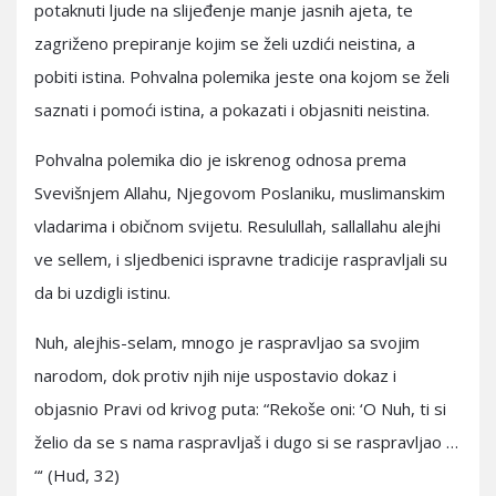
potaknuti ljude na slijeđenje manje jasnih ajeta, te
zagriženo prepiranje kojim se želi uzdići neistina, a
pobiti istina. Pohvalna polemika jeste ona kojom se želi
saznati i pomoći istina, a pokazati i objasniti neistina.
Pohvalna polemika dio je iskrenog odnosa prema
Svevišnjem Allahu, Njegovom Poslaniku, muslimanskim
vladarima i običnom svijetu. Resulullah, sallallahu alejhi
ve sellem, i sljedbenici ispravne tradicije raspravljali su
da bi uzdigli istinu.
Nuh, alejhis-selam, mnogo je raspravljao sa svojim
narodom, dok protiv njih nije uspostavio dokaz i
objasnio Pravi od krivog puta: “Rekoše oni: ‘O Nuh, ti si
želio da se s nama raspravljaš i dugo si se raspravljao …
“‘ (Hud, 32)