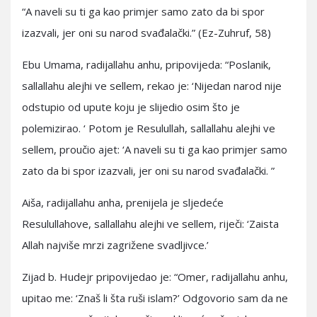
“A naveli su ti ga kao primjer samo zato da bi spor
izazvali, jer oni su narod svađalački.” (Ez-Zuhruf, 58)
Ebu Umama, radijallahu anhu, pripovijeda: “Poslanik,
sallallahu alejhi ve sellem, rekao je: ‘Nijedan narod nije
odstupio od upute koju je slijedio osim što je
polemizirao. ‘ Potom je Resulullah, sallallahu alejhi ve
sellem, proučio ajet: ‘A naveli su ti ga kao primjer samo
zato da bi spor izazvali, jer oni su narod svađalački. ”
Aiša, radijallahu anha, prenijela je sljedeće
Resulullahove, sallallahu alejhi ve sellem, riječi: ‘Zaista
Allah najviše mrzi zagrižene svadljivce.’
Zijad b. Hudejr pripovijedao je: “Omer, radijallahu anhu,
upitao me: ‘Znaš li šta ruši islam?’ Odgovorio sam da ne