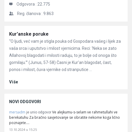
Odgovora :
22.775
Reg. članova :
9.863
Članci
Kur'anske poruke
“O ljudi, već vam je stigla pouka od Gospodara vašeg i lijek za
vaša srca i uputstvo i milost vjernicima. Reci: ‘Neka se zato
Allahovoj blagodati i milosti raduju, to je bolje od onoga što
gomilaju.'” (Junus, 57-58) Časni je Kur’an blagodat, čast,
ponos i milost, čuva vjernike od stranputice ...
Više
NOVI ODGOVORI
mersadm
Ve alejkumu-s-selam ve rahmetullahi ve
je unio odgovor
berekatuhu Za bračno savjetovanje se obratite nekome koga lično
poznajete.…
13.10.2024 u 15:25