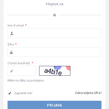
PRIJAVA SA
ili
Ime ili email
*
Šifra
*
Označi kvadratić
*
Klikni na sliku za promjenu.
Zapamti me!
Zaboravljena šifra?