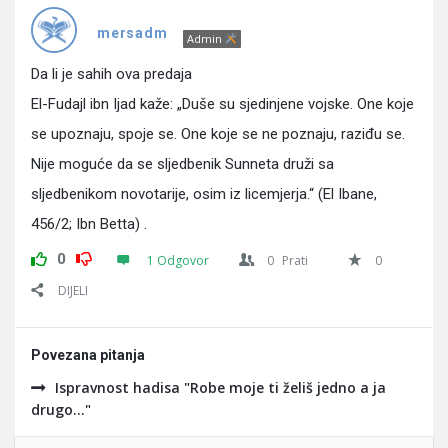
Pitanja
mersadm
Admin
Da li je sahih ova predaja
El-Fudajl ibn Ijad kaže: „Duše su sjedinjene vojske. One koje
se upoznaju, spoje se. One koje se ne poznaju, raziđu se.
Nije moguće da se sljedbenik Sunneta druži sa
sljedbenikom novotarije, osim iz licemjerja.“ (El Ibane,
456/2; Ibn Betta) .
0
1 Odgovor
0
Prati
0
DIJELI
Povezana pitanja
Ispravnost hadisa "Robe moje ti želiš jedno a ja
drugo..."