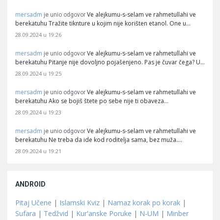
mersadm
Ve alejkumu-s-selam ve rahmetullahi ve
je unio odgovor
berekatuhu Tražite tiknture u kojim nije korišten etanol. One u…
28.09.2024 u 19:26
mersadm
Ve alejkumu-s-selam ve rahmetullahi ve
je unio odgovor
berekatuhu Pitanje nije dovoljno pojašenjeno. Pas je čuvar čega? U…
28.09.2024 u 19:25
mersadm
Ve alejkumu-s-selam ve rahmetullahi ve
je unio odgovor
berekatuhu Ako se bojiš štete po sebe nije ti obaveza…
28.09.2024 u 19:23
mersadm
Ve alejkumu-s-selam ve rahmetullahi ve
je unio odgovor
berekatuhu Ne treba da ide kod roditelja sama, bez muža.…
28.09.2024 u 19:21
ANDROID
Pitaj Učene
|
Islamski Kviz
|
Namaz korak po korak
|
Sufara
|
Tedžvid
|
Kur'anske Poruke
|
N-UM
|
Minber