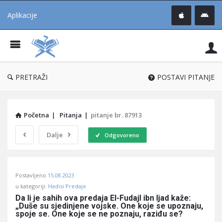
Aplikacije
Pit
Uč
®
PRETRAŽI
POSTAVI PITANJE
Početna
|
Pitanja
|
pitanje br. 87913
Dalje
Odgovoreno
Pitaj
Postavljeno
15.08.2023
Učene
u kategoriji:
Hadisi Predaje
®
Da li je sahih ova predaja El-Fudajl ibn Ijad kaže: 
„Duše su sjedinjene vojske. One koje se upoznaju, 
Latest
spoje se. One koje se ne poznaju, raziđu se?