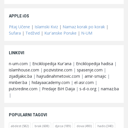
APPLE iOS
Pitaj Učene
|
Islamski Kviz
|
Namaz korak po korak
|
Sufara
|
Tedžvid
|
Kur'anske Poruke
|
N-UM
LINKOVI
n-um.com
|
Enciklopedija Kur'ana
|
Enciklopedija hadisa
|
islamhouse.com
|
pozivistine.com
|
spasenje.com
|
zijadljakic.ba
|
hajrudinahmetovic.com
|
amir-smajic
|
minber.ba
|
hidayaacademy.com
|
el-asr.com
|
putsredine.com
|
Predaje BiH Daija
|
s-d-o.org
|
namaz.ba
|
POPULARNI TAGOVI
abdest
(582)
brak
(608)
djeca
(189)
dova
(490)
hadis
(340)