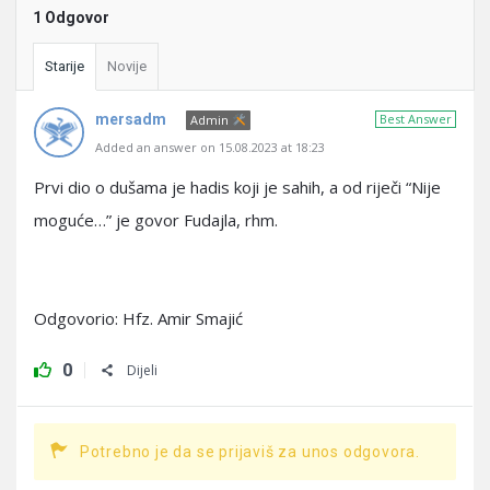
1 Odgovor
Starije
Novije
mersadm
Best Answer
Admin
Added an answer on 15.08.2023 at 18:23
Prvi dio o dušama je hadis koji je sahih, a od riječi “Nije
moguće…” je govor Fudajla, rhm.
Odgovorio: Hfz. Amir Smajić
0
Dijeli
Potrebno je da se prijaviš za unos odgovora.