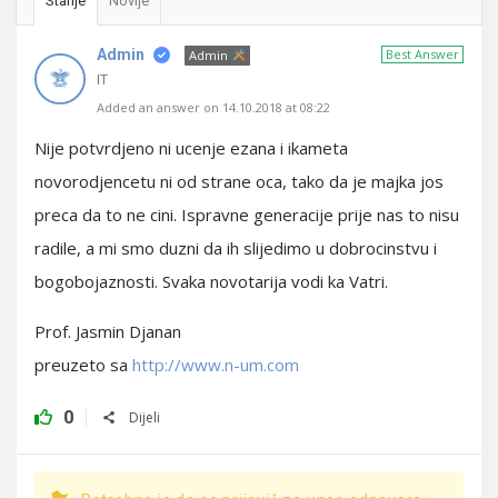
Starije
Novije
Admin
Best Answer
Admin
IT
Added an answer on 14.10.2018 at 08:22
Nije potvrdjeno ni ucenje ezana i ikameta
novorodjencetu ni od strane oca, tako da je majka jos
preca da to ne cini. Ispravne generacije prije nas to nisu
radile, a mi smo duzni da ih slijedimo u dobrocinstvu i
bogobojaznosti. Svaka novotarija vodi ka Vatri.
Prof. Jasmin Djanan
preuzeto sa
http://www.n-um.com
0
Dijeli