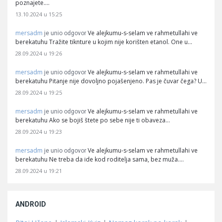
poznajete.…
13.10.2024 u 15:25
mersadm
Ve alejkumu-s-selam ve rahmetullahi ve
je unio odgovor
berekatuhu Tražite tiknture u kojim nije korišten etanol. One u…
28.09.2024 u 19:26
mersadm
Ve alejkumu-s-selam ve rahmetullahi ve
je unio odgovor
berekatuhu Pitanje nije dovoljno pojašenjeno. Pas je čuvar čega? U…
28.09.2024 u 19:25
mersadm
Ve alejkumu-s-selam ve rahmetullahi ve
je unio odgovor
berekatuhu Ako se bojiš štete po sebe nije ti obaveza…
28.09.2024 u 19:23
mersadm
Ve alejkumu-s-selam ve rahmetullahi ve
je unio odgovor
berekatuhu Ne treba da ide kod roditelja sama, bez muža.…
28.09.2024 u 19:21
ANDROID