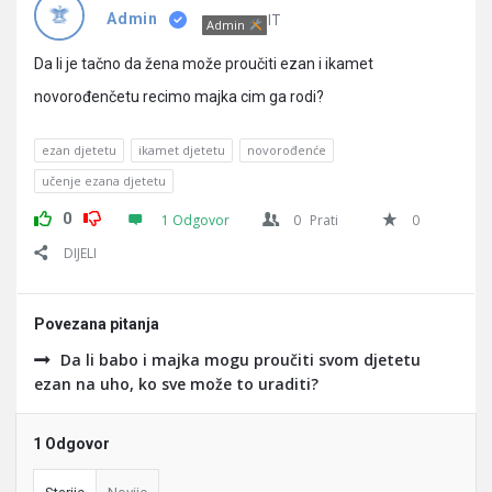
Pitanja
IT
Admin
Admin
Da li je tačno da žena može proučiti ezan i ikamet
novorođenčetu recimo majka cim ga rodi?
ezan djetetu
ikamet djetetu
novorođenće
učenje ezana djetetu
0
1 Odgovor
0
Prati
0
DIJELI
Povezana pitanja
Da li babo i majka mogu proučiti svom djetetu
ezan na uho, ko sve može to uraditi?
1 Odgovor