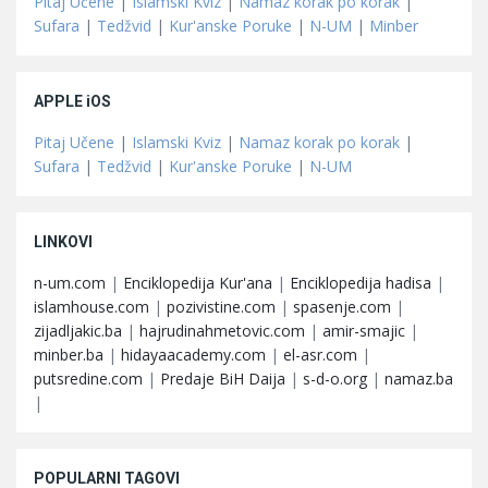
Pitaj Učene
|
Islamski Kviz
|
Namaz korak po korak
|
Sufara
|
Tedžvid
|
Kur'anske Poruke
|
N-UM
|
Minber
APPLE iOS
Pitaj Učene
|
Islamski Kviz
|
Namaz korak po korak
|
Sufara
|
Tedžvid
|
Kur'anske Poruke
|
N-UM
LINKOVI
n-um.com
|
Enciklopedija Kur'ana
|
Enciklopedija hadisa
|
islamhouse.com
|
pozivistine.com
|
spasenje.com
|
zijadljakic.ba
|
hajrudinahmetovic.com
|
amir-smajic
|
minber.ba
|
hidayaacademy.com
|
el-asr.com
|
putsredine.com
|
Predaje BiH Daija
|
s-d-o.org
|
namaz.ba
|
POPULARNI TAGOVI