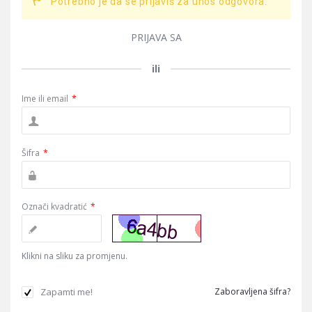
Potrebno je da se prijaviš za unos odgovora.
PRIJAVA SA
ili
Ime ili email
*
Šifra
*
Označi kvadratić
*
Klikni na sliku za promjenu.
Zapamti me!
Zaboravljena šifra?