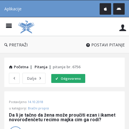
Aplikacije
Pit
Uč
®
PRETRAŽI
POSTAVI PITANJE
Početna
|
Pitanja
|
pitanje br. 6756
Dalje
Odgovoreno
Pitaj
Postavljeno
14.10.2018
Učene
u kategoriji:
Bračni propisi
®
Da li je tačno da žena može proučiti ezan i ikamet 
novorođenčetu recimo majka cim ga rodi?
Latest