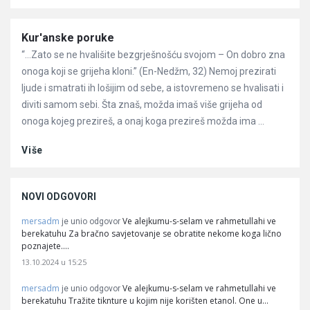
Članci
Kur'anske poruke
“…Zato se ne hvališite bezgrješnošću svojom – On dobro zna
onoga koji se grijeha kloni.” (En-Nedžm, 32) Nemoj prezirati
ljude i smatrati ih lošijim od sebe, a istovremeno se hvalisati i
diviti samom sebi. Šta znaš, možda imaš više grijeha od
onoga kojeg prezireš, a onaj koga prezireš možda ima ...
Više
NOVI ODGOVORI
mersadm
Ve alejkumu-s-selam ve rahmetullahi ve
je unio odgovor
berekatuhu Za bračno savjetovanje se obratite nekome koga lično
poznajete.…
13.10.2024 u 15:25
mersadm
Ve alejkumu-s-selam ve rahmetullahi ve
je unio odgovor
berekatuhu Tražite tiknture u kojim nije korišten etanol. One u…