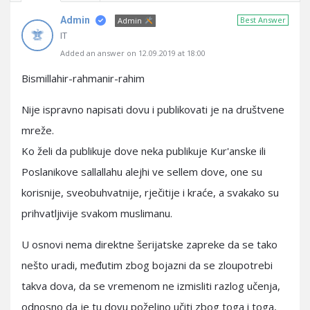
Admin
Best Answer
Admin
IT
Added an answer on 12.09.2019 at 18:00
Bismillahir-rahmanir-rahim
Nije ispravno napisati dovu i publikovati je na društvene
mreže.
Ko želi da publikuje dove neka publikuje Kur'anske ili
Poslanikove sallallahu alejhi ve sellem dove, one su
korisnije, sveobuhvatnije, rječitije i kraće, a svakako su
prihvatljivije svakom muslimanu.
U osnovi nema direktne šerijatske zapreke da se tako
nešto uradi, međutim zbog bojazni da se zloupotrebi
takva dova, da se vremenom ne izmisliti razlog učenja,
odnosno da je tu dovu poželjno učiti zbog toga i toga,