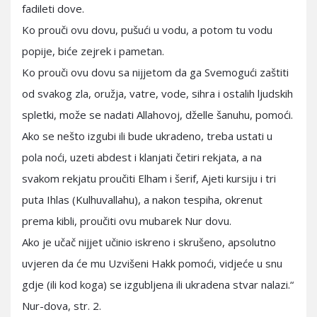
fadileti dove.
Ko prouči ovu dovu, pušući u vodu, a potom tu vodu
popije, biće zejrek i pametan.
Ko prouči ovu dovu sa nijjetom da ga Svemogući zaštiti
od svakog zla, oružja, vatre, vode, sihra i ostalih ljudskih
spletki, može se nadati Allahovoj, dželle šanuhu, pomoći.
Ako se nešto izgubi ili bude ukradeno, treba ustati u
pola noći, uzeti abdest i klanjati četiri rekjata, a na
svakom rekjatu proučiti Elham i šerif, Ajeti kursiju i tri
puta Ihlas (Kulhuvallahu), a nakon tespiha, okrenut
prema kibli, proučiti ovu mubarek Nur dovu.
Ako je učač nijjet učinio iskreno i skrušeno, apsolutno
uvjeren da će mu Uzvišeni Hakk pomoći, vidjeće u snu
gdje (ili kod koga) se izgubljena ili ukradena stvar nalazi.“
Nur-dova, str. 2.