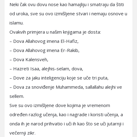
Neki čak ovu dovu nose kao hamajliju i smatraju da štiti
od uroka, sve su ovo izmišljene stvari i nemaju osnove u
islamu.
Ovakvih primjera u našim knjigama je dosta:
– Dova Allahovog imena El-Hafiz,
– Dova Allahovog imena Er-Rakib,
– Dova Kalensveh,
– Hazreti Isaa, alejhis-selam, dova,
– Dove za jaku inteligenciju koje se uče tri puta,
– Dova za snoviđenje Muhammeda, sallallahu alejhi ve
sellem.
Sve su ovo izmišljene dove kojima je vremenom
određen razlog učenja, kao i nagrade i koristi učenja, a
onda ih je narod prihvatio i uči ih kao što se uči jutarnji i
večernji zikr.