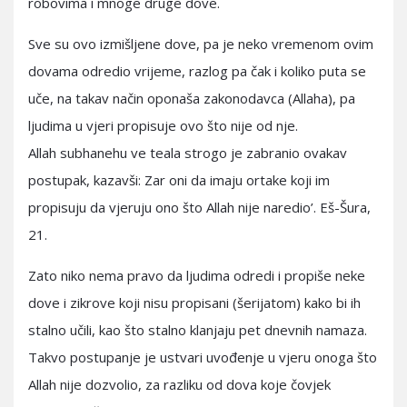
robovima i mnoge druge dove.
Sve su ovo izmišljene dove, pa je neko vremenom ovim
dovama odredio vrijeme, razlog pa čak i koliko puta se
uče, na takav način oponaša zakonodavca (Allaha), pa
ljudima u vjeri propisuje ovo što nije od nje.
Allah subhanehu ve teala strogo je zabranio ovakav
postupak, kazavši: Zar oni da imaju ortake koji im
propisuju da vjeruju ono što Allah nije naredio’. Eš-Šura,
21.
Zato niko nema pravo da ljudima odredi i propiše neke
dove i zikrove koji nisu propisani (šerijatom) kako bi ih
stalno učili, kao što stalno klanjaju pet dnevnih namaza.
Takvo postupanje je ustvari uvođenje u vjeru onoga što
Allah nije dozvolio, za razliku od dova koje čovjek