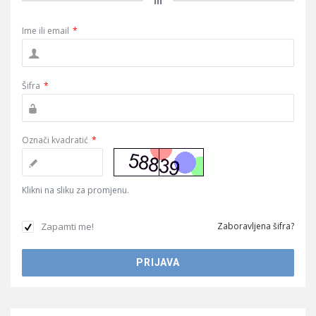
ili
Ime ili email
*
Šifra
*
Označi kvadratić
*
Klikni na sliku za promjenu.
Zapamti me!
Zaboravljena šifra?