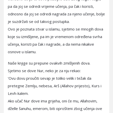
pa da joj se odredi vrijeme učenja, pa čak i koristi,
odnosno da joj se odredi nagrada za njeno učenje, bolje
je suzdržati se od takvog postupka.
Ovo je poznata stvar u islamu, sjetimo se mnogih dova
koje su izmišljene, pa im je vremenom određena svrha
učenja, koristi pa čak i nagrade, a da nema nikakve
osnove u islamu.
Naše knjige su prepune ovakvih zmišljenih dova.
Sjetimo se dove Nur, neko je za nju rekao:
‘Ovu dovu proučiti sevap je toliko velik i težak da
pretegne Zemlju, nebesa, Arš (Allahov prijesto), Kurs i
Levh-kalem.
Ako učač Nur dove ima grijeha, oni će mu, Allahovim,
dželle šanuhu, emerom, biti oprošteni zbog učenja ove