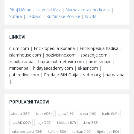
Pitaj Učene
|
Islamski Kviz
|
Namaz korak po korak
|
Sufara
|
Tedžvid
|
Kur'anske Poruke
|
N-UM
LINKOVI
n-um.com
|
Enciklopedija Kur'ana
|
Enciklopedija hadisa
|
islamhouse.com
|
pozivistine.com
|
spasenje.com
|
zijadljakic.ba
|
hajrudinahmetovic.com
|
amir-smajic
|
minber.ba
|
hidayaacademy.com
|
el-asr.com
|
putsredine.com
|
Predaje BiH Daija
|
s-d-o.org
|
namaz.ba
|
POPULARNI TAGOVI
abdest
(582)
brak
(608)
djeca
(189)
dova
(490)
hadis
(340)
hadždž
(207)
hajz
(222)
hidžab
(187)
islam
(353)
kako postupiti
(236)
kur'an
(580)
kurban
(190)
liječenje
(190)