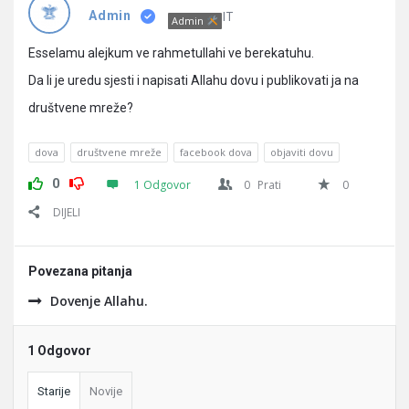
Pitanja
IT
Admin
Admin
Esselamu alejkum ve rahmetullahi ve berekatuhu.
Da li je uredu sjesti i napisati Allahu dovu i publikovati ja na
društvene mreže?
dova
društvene mreže
facebook dova
objaviti dovu
0
1 Odgovor
0
Prati
0
DIJELI
Povezana pitanja
Dovenje Allahu.
1 Odgovor
Starije
Novije