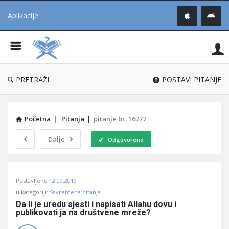
Aplikacije
Pit
Uč
®
PRETRAŽI
POSTAVI PITANJE
Početna
|
Pitanja
|
pitanje br. 16777
Dalje
Odgovoreno
Pitaj
Postavljeno
12.09.2019
Učene
u kategoriji:
Savremena pitanja
®
Da li je uredu sjesti i napisati Allahu dovu i 
publikovati ja na društvene mreže?
Latest