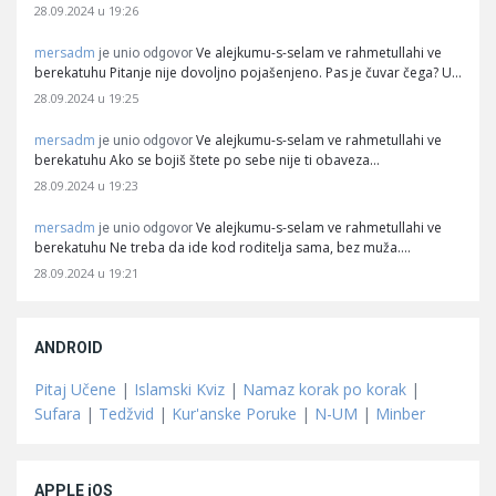
28.09.2024 u 19:26
mersadm
Ve alejkumu-s-selam ve rahmetullahi ve
je unio odgovor
berekatuhu Pitanje nije dovoljno pojašenjeno. Pas je čuvar čega? U…
28.09.2024 u 19:25
mersadm
Ve alejkumu-s-selam ve rahmetullahi ve
je unio odgovor
berekatuhu Ako se bojiš štete po sebe nije ti obaveza…
28.09.2024 u 19:23
mersadm
Ve alejkumu-s-selam ve rahmetullahi ve
je unio odgovor
berekatuhu Ne treba da ide kod roditelja sama, bez muža.…
28.09.2024 u 19:21
ANDROID
Pitaj Učene
|
Islamski Kviz
|
Namaz korak po korak
|
Sufara
|
Tedžvid
|
Kur'anske Poruke
|
N-UM
|
Minber
APPLE iOS