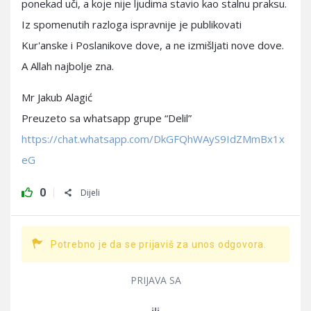
ponekad uči, a koje nije ljudima stavio kao stalnu praksu.
Iz spomenutih razloga ispravnije je publikovati
Kur'anske i Poslanikove dove, a ne izmišljati nove dove.
A Allah najbolje zna.
Mr Jakub Alagić
Preuzeto sa whatsapp grupe “Delil”
https://chat.whatsapp.com/DkGFQhWAyS9IdZMmBx1x
eG
0
Dijeli
Potrebno je da se prijaviš za unos odgovora.
PRIJAVA SA