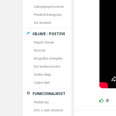
Sakupljanje bodove
Predloži kategoriju
Svi studenti
OBJAVE - POSTOVI
Napiši članak
Novosti
Biografije učenjaka
Kur'anske poruke
Izreke daija
Lijepa riječ
FUNKCIONALNOST
0
Redakcija
Info o radu stranice