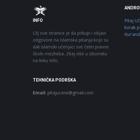
Footer
O
ANDRO
Pitaj U
INFO
korak p
Cilj ove stranice je da prikupi i objavi
Kur'ans
odgovore na islamska pitanja koje su
dali islamski učenjaci sve četiri pravne
škole-mezheba...čitaj više u izborniku
na linku Info.
TEHNIČKA PODRŠKA
Email:
pitajucene@gmail.com