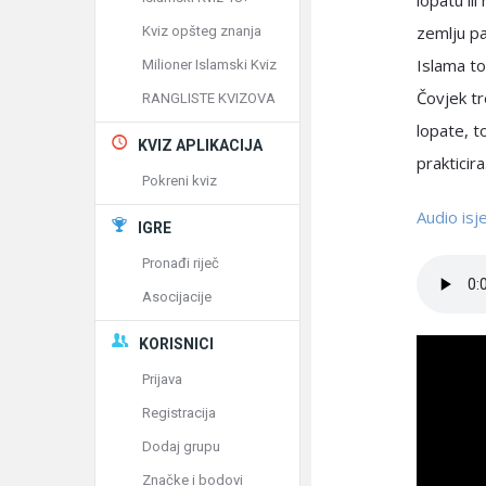
lopatu ili
zemlju pa
Kviz opšteg znanja
Islama to
Milioner Islamski Kviz
Čovjek tr
RANGLISTE KVIZOVA
lopate, t
KVIZ APLIKACIJA
prakticira
Pokreni kviz
Audio is
IGRE
Pronađi riječ
Asocijacije
KORISNICI
Prijava
Registracija
Dodaj grupu
Značke i bodovi