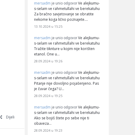
mersadm
Ve alejkumu-
je unio odgovor
s-selam ve rahmetullahi ve berekatuhu
Za bračno savjetovanje se obratite
nekome koga lično poznajete.…
13.10.2024 u 15:25
mersadm
Ve alejkumu-
je unio odgovor
s-selam ve rahmetullahi ve berekatuhu
Tražite tiknture u kojim nije korišten
etanol. One u…
28.09.2024 u 19:26
mersadm
Ve alejkumu-
je unio odgovor
s-selam ve rahmetullahi ve berekatuhu
Pitanje nije dovoljno pojašenjeno. Pas
je čuvar čega? U…
28.09.2024 u 19:25
mersadm
Ve alejkumu-
je unio odgovor
s-selam ve rahmetullahi ve berekatuhu
Dijeli
Ako se bojiš štete po sebe nije ti
obaveza…
28.09.2024 u 19:23