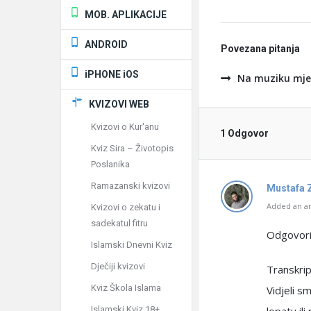
MOB. APLIKACIJE
ANDROID
Povezana pitanja
iPHONE iOS
Na muziku mje
KVIZOVI WEB
Kvizovi o Kur'anu
1 Odgovor
Kviz Sira – Životopis
Poslanika
Ramazanski kvizovi
Mustafa 
Added an an
Kvizovi o zekatu i
sadekatul fitru
Odgovorio
Islamski Dnevni Kviz
Dječiji kvizovi
Transkrip
Kviz Škola Islama
Vidjeli s
Islamski Kviz 18+