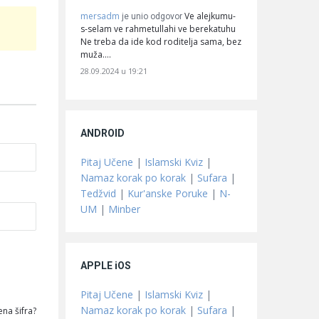
mersadm
Ve alejkumu-
je unio odgovor
s-selam ve rahmetullahi ve berekatuhu
Ne treba da ide kod roditelja sama, bez
muža.…
28.09.2024 u 19:21
ANDROID
Pitaj Učene
|
Islamski Kviz
|
Namaz korak po korak
|
Sufara
|
Tedžvid
|
Kur'anske Poruke
|
N-
UM
|
Minber
APPLE iOS
Pitaj Učene
|
Islamski Kviz
|
Namaz korak po korak
|
Sufara
|
na šifra?