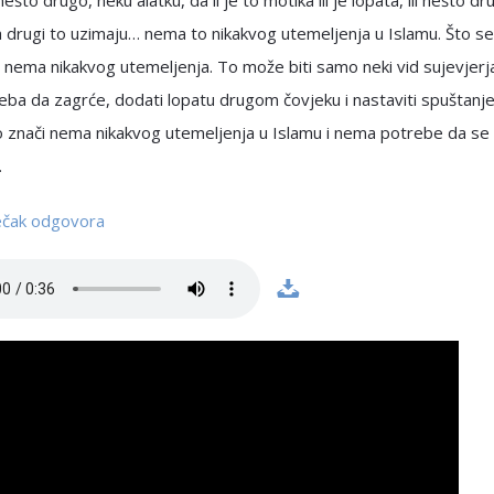
 nešto drugo, neku alatku, da li je to motika ili je lopata, ili nešto dr
 drugi to uzimaju… nema to nikakvog utemeljenja u Islamu. Što se
 nema nikakvog utemeljenja. To može biti samo neki vid sujevjerj
eba da zagrće, dodati lopatu drugom čovjeku i nastaviti spuštanj
o znači nema nikakvog utemeljenja u Islamu i nema potrebe da se
.
ječak odgovora