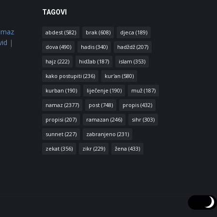
TAGOVI
amaz
abdest
(582)
brak
(608)
djeca
(189)
vid
|
dova
(490)
hadis
(340)
hadždž
(207)
hajz
(222)
hidžab
(187)
islam
(353)
kako postupiti
(236)
kur'an
(580)
kurban
(190)
liječenje
(190)
muž
(187)
namaz
(2377)
post
(748)
propis
(432)
propisi
(207)
ramazan
(246)
sihr
(303)
sunnet
(227)
zabranjeno
(231)
zekat
(356)
zikr
(229)
žena
(433)