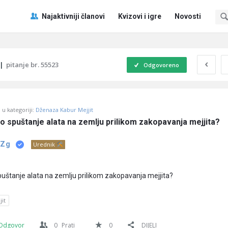
Pitaj
Pitaj
Najaktivniji članovi
Kvizovi i igre
Novosti
Učene
Učene
®
®
Navigacija
|
pitanje br. 55523
Odgovoreno
u kategoriji:
Dženaza Kabur Mejjit
no spuštanje alata na zemlju prilikom zakopavanja mejjita?
 Zg
Urednik
spuštanje alata na zemlju prilikom zakopavanja mejjita?
jit
Odgovor
0
Prati
0
DIJELI