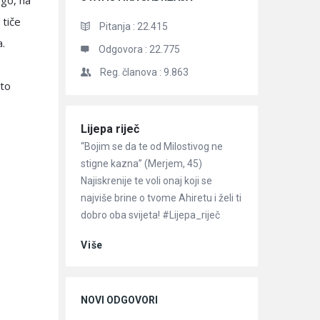
ugo, na
 tiče
Pitanja :
22.415
a.
Odgovora :
22.775
e
Reg. članova :
9.863
 to
Članci
Lijepa riječ
“Bojim se da te od Milostivog ne
stigne kazna” (Merjem, 45)
Najiskrenije te voli onaj koji se
najviše brine o tvome Ahiretu i želi ti
dobro oba svijeta! #Lijepa_riječ
Više
NOVI ODGOVORI