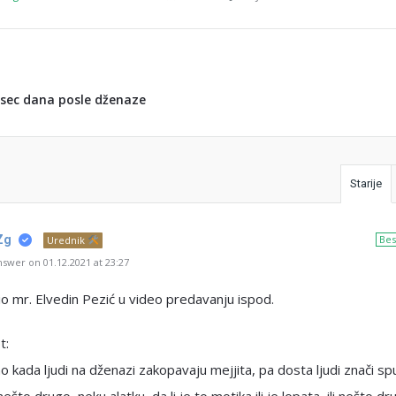
sec dana posle dženaze
Starije
Zg
Bes
Urednik
swer on 01.12.2021 at 23:27
 mr. Elvedin Pezić u video predavanju ispod.
t:
mo kada ljudi na dženazi zakopavaju mejjita, pa dosta ljudi znači sp