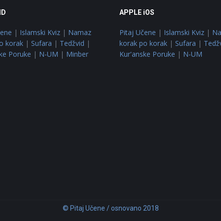
ID
APPLE iOS
čene
|
Islamski Kviz
|
Namaz
Pitaj Učene
|
Islamski Kviz
|
N
o korak
|
Sufara
|
Tedžvid
|
korak po korak
|
Sufara
|
Tedž
ke Poruke
|
N-UM
|
Minber
Kur'anske Poruke
|
N-UM
© Pitaj Učene / osnovano 2018