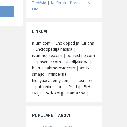
Tedžvid
|
Kur'anske Poruke
|
N-
UM
LINKOVI
n-um.com
|
Enciklopedija Kur'ana
|
Enciklopedija hadisa
|
islamhouse.com
|
pozivistine.com
|
spasenje.com
|
zijadljakic.ba
|
hajrudinahmetovic.com
|
amir-
smajic
|
minber.ba
|
hidayaacademy.com
|
el-asr.com
|
putsredine.com
|
Predaje BiH
Daija
|
s-d-o.org
|
namaz.ba
|
POPULARNI TAGOVI