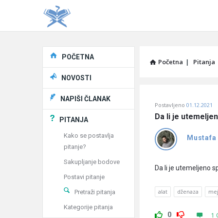
Explore
POČETNA
Početna
|
Pitanja
NOVOSTI
Pitaj
NAPIŠI ČLANAK
Postavljeno
01.12.2021
Učene
Da li je utemelje
PITANJA
®
Kako se postavlja
Mustafa
pitanje?
Latest
Sakupljanje bodove
Pitanja
Da li je utemeljeno 
Postavi pitanje
alat
dženaza
mej
Pretraži pitanja
Kategorije pitanja
0
1 