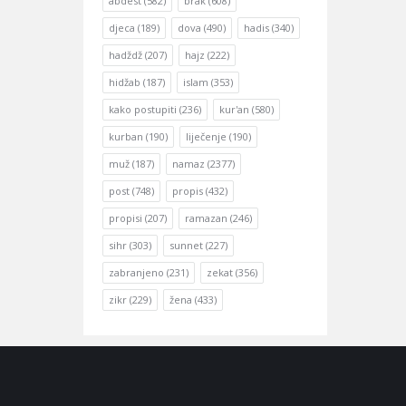
abdest
(582)
brak
(608)
djeca
(189)
dova
(490)
hadis
(340)
hadždž
(207)
hajz
(222)
hidžab
(187)
islam
(353)
kako postupiti
(236)
kur'an
(580)
kurban
(190)
liječenje
(190)
muž
(187)
namaz
(2377)
post
(748)
propis
(432)
propisi
(207)
ramazan
(246)
sihr
(303)
sunnet
(227)
zabranjeno
(231)
zekat
(356)
zikr
(229)
žena
(433)