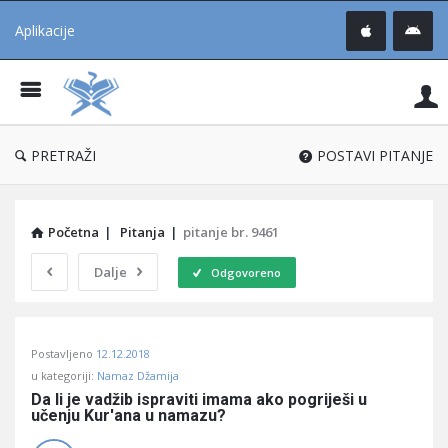
Aplikacije
Pit
Uč
®
PRETRAŽI
POSTAVI PITANJE
Početna
|
Pitanja
|
pitanje br. 9461
Dalje
Odgovoreno
Pitaj
Postavljeno
12.12.2018
Učene
u kategoriji:
Namaz Džamija
®
Da li je vadžib ispraviti imama ako pogriješi u 
učenju Kur'ana u namazu?
Latest