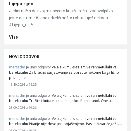
Članci
Lijepa riječ
Jedini način da svojim novcem kupiš sreću i zadovoljstvo
jeste da u ime Allaha udijeliš nešto i obraduješ nekoga.
#Lijepa_riječ
Više
NOVI ODGOVORI
mersadm
Ve alejkumu-s-selam ve rahmetullahi ve
je unio odgovor
berekatuhu Za bračno savjetovanje se obratite nekome koga lično
poznajete.…
13.10.2024 u 15:25
mersadm
Ve alejkumu-s-selam ve rahmetullahi ve
je unio odgovor
berekatuhu Tražite tiknture u kojim nije korišten etanol. One u…
28.09.2024 u 19:26
mersadm
Ve alejkumu-s-selam ve rahmetullahi ve
je unio odgovor
berekatuhu Pitanje nije dovoljno pojašenjeno. Pas je čuvar čega? U…
28.09.2024 u 19:25