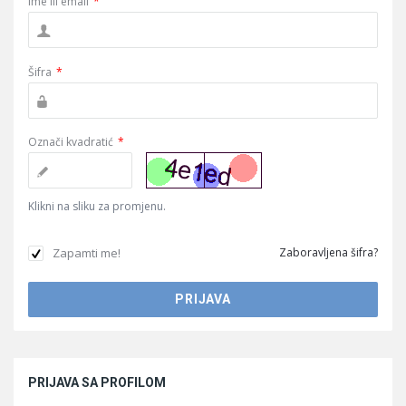
Ime ili email
*
Šifra
*
Označi kvadratić
*
Klikni na sliku za promjenu.
Zapamti me!
Zaboravljena šifra?
Sidebar
PRIJAVA SA PROFILOM