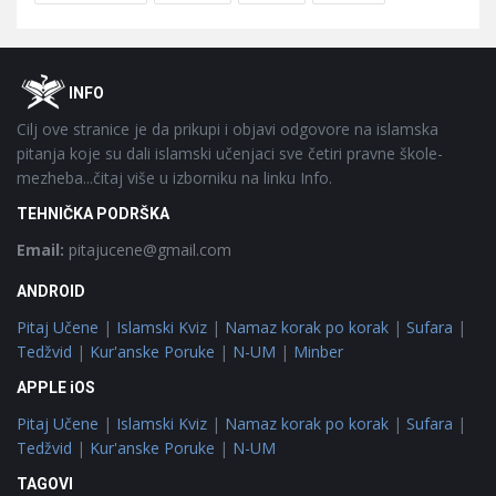
Footer
O
INFO
Cilj ove stranice je da prikupi i objavi odgovore na islamska
pitanja koje su dali islamski učenjaci sve četiri pravne škole-
mezheba...čitaj više u izborniku na linku Info.
TEHNIČKA PODRŠKA
Email:
pitajucene@gmail.com
ANDROID
Pitaj Učene
|
Islamski Kviz
|
Namaz korak po korak
|
Sufara
|
Tedžvid
|
Kur'anske Poruke
|
N-UM
|
Minber
APPLE iOS
Pitaj Učene
|
Islamski Kviz
|
Namaz korak po korak
|
Sufara
|
Tedžvid
|
Kur'anske Poruke
|
N-UM
TAGOVI