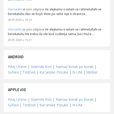
mersadm
Ve alejkumu-s-selam ve rahmetullahi ve
je unio odgovor
berekatuhu Ako se bojiš štete po sebe nije ti obaveza…
28.09.2024 u 19:23
mersadm
Ve alejkumu-s-selam ve rahmetullahi ve
je unio odgovor
berekatuhu Ne treba da ide kod roditelja sama, bez muža.…
28.09.2024 u 19:21
ANDROID
Pitaj Učene
|
Islamski Kviz
|
Namaz korak po korak
|
Sufara
|
Tedžvid
|
Kur'anske Poruke
|
N-UM
|
Minber
APPLE iOS
Pitaj Učene
|
Islamski Kviz
|
Namaz korak po korak
|
Sufara
|
Tedžvid
|
Kur'anske Poruke
|
N-UM