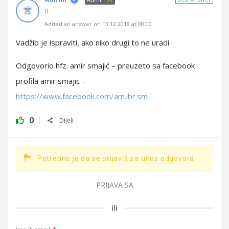
IT
Added an answer on 13.12.2018 at 00:00
Vadžib je ispraviti, ako niko drugi to ne uradi.
Odgovorio hfz. amir smajić – preuzeto sa facebook
profila amir smajic –
https://www.facebook.com/am.ibr.sm
0
Dijeli
Potrebno je da se prijaviš za unos odgovora.
PRIJAVA SA
ili