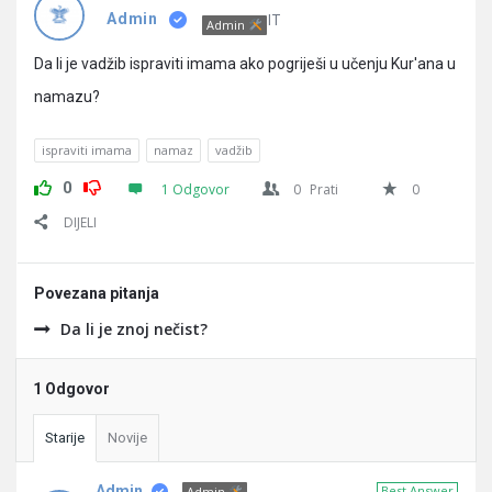
Pitanja
IT
Admin
Admin
Da li je vadžib ispraviti imama ako pogriješi u učenju Kur'ana u
namazu?
ispraviti imama
namaz
vadžib
0
1 Odgovor
0
Prati
0
DIJELI
Povezana pitanja
Da li je znoj nečist?
1 Odgovor
Starije
Novije
Admin
Best Answer
Admin