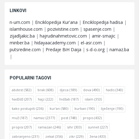
LINKOVI
n-um.com
|
Enciklopedija Kur'ana
|
Enciklopedija hadisa
|
islamhouse.com
|
pozivistine.com
|
spasenje.com
|
zijadljakic.ba
|
hajrudinahmetovic.com
|
amir-smajic
|
minber.ba
|
hidayaacademy.com
|
el-asr.com
|
putsredine.com
|
Predaje BiH Daija
|
s-d-o.org
|
namaz.ba
|
POPULARNI TAGOVI
abdest
(582)
brak
(608)
djeca
(189)
dova
(490)
hadis
(340)
hadždž
(207)
hajz
(222)
hidžab
(187)
islam
(353)
kako postupiti
(236)
kur'an
(580)
kurban
(190)
liječenje
(190)
muž
(187)
namaz
(2377)
post
(748)
propis
(432)
propisi
(207)
ramazan
(246)
sihr
(303)
sunnet
(227)
zabranjeno
(231)
zekat
(356)
zikr
(229)
žena
(433)