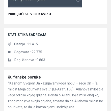
PRIKLJUČI SE VIBER KVIZU
STATISTIKA SADRŽAJA
Pitanja :
22.415
Odgovora :
22.775
Reg. članova :
9.863
Članci
Kur'anske poruke
“‘Kaznom Svojom Ja kažnjavam koga hoću’ – reče On – ‘a
milost Moja obuhvata sve…'” (El-A'raf, 156) Allahova milost je
veća od bilo kojeg grijeha. Doista o Allahu loše misli onaj ko,
zbog mnoštva svojih grijeha, smatra da ga Allahova milost ne
obuhvata, te da je kazna njemu neizbježna. ...