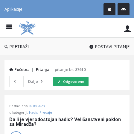
Aplikacije
Pit
Uč
®
PRETRAŽI
POSTAVI PITANJE
Početna
|
Pitanja
|
pitanje br. 87610
Dalje
Odgovoreno
Pitaj
Postavljeno
10.08.2023
Učene
u kategoriji:
Hadisi Predaje
®
Da li je vjerodostojan hadis? Veličanstveni poklon 
sa Miradža?
Latest