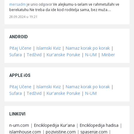
mersadm
Ve alejkumu-s-selam ve rahmetullahi ve
je unio odgovor
berekatuhu Ne treba da ide kod roditelja sama, bez muža.…
28.09.2024 u 19:21
ANDROID
Pitaj Učene
|
Islamski Kviz
|
Namaz korak po korak
|
Sufara
|
Tedžvid
|
Kur'anske Poruke
|
N-UM
|
Minber
APPLE iOS
Pitaj Učene
|
Islamski Kviz
|
Namaz korak po korak
|
Sufara
|
Tedžvid
|
Kur'anske Poruke
|
N-UM
LINKOVI
n-um.com
|
Enciklopedija Kur'ana
|
Enciklopedija hadisa
|
islamhouse.com
|
pozivistine.com
|
spasenje.com
|