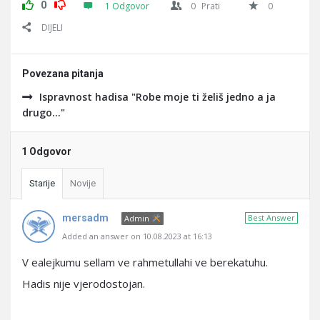
0
1 Odgovor
0
Prati
0
DIJELI
Povezana pitanja
Ispravnost hadisa "Robe moje ti želiš jedno a ja
drugo..."
1 Odgovor
Starije
Novije
mersadm
Best Answer
Admin
Added an answer on 10.08.2023 at 16:13
V ealejkumu sellam ve rahmetullahi ve berekatuhu.
Hadis nije vjerodostojan.