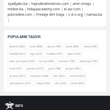
zijadljakic.ba
|
hajrudinahmetovic.com
|
amir-smajic
|
minber.ba
|
hidayaacademy.com
|
el-asr.com
|
putsredine.com
|
Predaje BiH Daija
|
s-d-o.org
|
namaz.ba
|
POPULARNI TAGOVI
abdest
(582)
brak
(608)
djeca
(189)
dova
(490)
hadis
(340)
hadždž
(207)
hajz
(222)
hidžab
(187)
islam
(353)
kako postupiti
(236)
kur'an
(580)
kurban
(190)
liječenje
(190)
muž
(187)
namaz
(2377)
post
(748)
propis
(432)
propisi
(207)
ramazan
(246)
sihr
(303)
sunnet
(227)
zabranjeno
(231)
zekat
(356)
zikr
(229)
žena
(433)
Footer
O
INFO