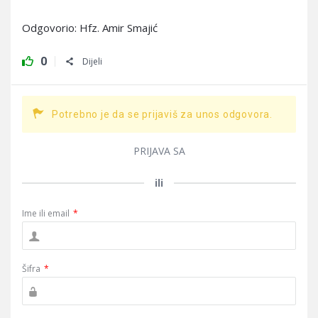
Odgovorio: Hfz. Amir Smajić
0
Dijeli
Potrebno je da se prijaviš za unos odgovora.
PRIJAVA SA
ili
Ime ili email
*
Šifra
*