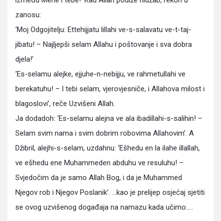
između Mene i tebe!’ Kad Allah podi­že hidžab, rekoh u
zanosu:
‘Moj Odgojitelju: Ettehijja­tu lillahi ve-s-salavatu ve-t-taj-
jibatu! – Najljepši selam Allahu i poštovanje i sva dobra
djela!’
‘Es-selamu alejke, ejjuhe-n-nebijju, ve rahmetullahi ve
berekatuhu! – I tebi selam, vjerovjesniče, i Alla­hova milost i
blagoslovi’, reče Uzvišeni Allah.
Ja dodadoh: ‘Es-selamu alejna ve ala ibadillahi-s­-salihin! –
Selam svim nama i svim dobrim robovima Allahovim’. A
Džibril, alejhi-s-selam, uzdahnu: ‘Ešhe­du en la ilahe illallah,
ve ešhedu ene Muhammeden abduhu ve resuluhu! –
Svjedočim da je samo Allah Bog, i da je Muhammed
Njegov rob i Njegov Poslanik’. …kao je prelijep osjećaj sjetiti
se ovog uzvišenog događaja na namazu kada učimo…..