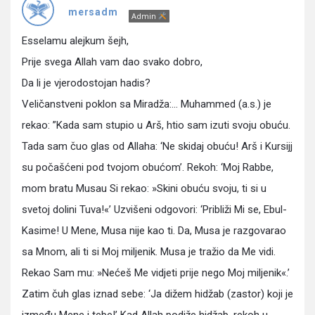
Pitanja
mersadm
Admin
Esselamu alejkum šejh,
Prije svega Allah vam dao svako dobro,
Da li je vjerodostojan hadis?
Veličanstveni poklon sa Miradža:… Muhammed (a.s.) je
rekao: ”Kada sam stupio u Arš, htio sam izuti svoju obuću.
Tada sam čuo glas od Alla­ha: ‘Ne skidaj obuću! Arš i Kursijj
su počašćeni pod tvojom obućom’. Rekoh: ‘Moj Rabbe,
mom bratu Mu­sau Si rekao: »Skini obuću svoju, ti si u
svetoj dolini Tuva!«’ Uzvišeni odgovori: ‘Približi Mi se, Ebul-
Kasi­me! U Mene, Musa nije kao ti. Da, Musa je razgovarao
sa Mnom, ali ti si Moj miljenik. Musa je tražio da Me vidi.
Rekao Sam mu: »Nećeš Me vidjeti prije nego Moj miljenik«.’
Zatim čuh glas iznad sebe: ‘Ja dižem hidžab (zastor) koji je