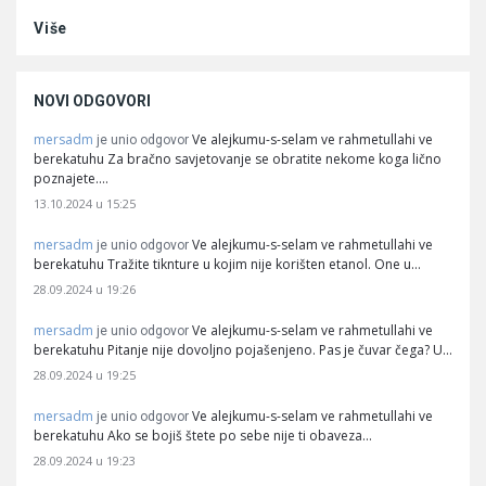
Više
NOVI ODGOVORI
mersadm
Ve alejkumu-s-selam ve rahmetullahi ve
je unio odgovor
berekatuhu Za bračno savjetovanje se obratite nekome koga lično
poznajete.…
13.10.2024 u 15:25
mersadm
Ve alejkumu-s-selam ve rahmetullahi ve
je unio odgovor
berekatuhu Tražite tiknture u kojim nije korišten etanol. One u…
28.09.2024 u 19:26
mersadm
Ve alejkumu-s-selam ve rahmetullahi ve
je unio odgovor
berekatuhu Pitanje nije dovoljno pojašenjeno. Pas je čuvar čega? U…
28.09.2024 u 19:25
mersadm
Ve alejkumu-s-selam ve rahmetullahi ve
je unio odgovor
berekatuhu Ako se bojiš štete po sebe nije ti obaveza…
28.09.2024 u 19:23