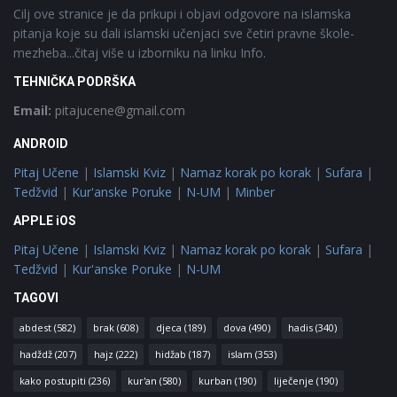
Cilj ove stranice je da prikupi i objavi odgovore na islamska
pitanja koje su dali islamski učenjaci sve četiri pravne škole-
mezheba...čitaj više u izborniku na linku Info.
TEHNIČKA PODRŠKA
Email:
pitajucene@gmail.com
ANDROID
Pitaj Učene
|
Islamski Kviz
|
Namaz korak po korak
|
Sufara
|
Tedžvid
|
Kur'anske Poruke
|
N-UM
|
Minber
APPLE iOS
Pitaj Učene
|
Islamski Kviz
|
Namaz korak po korak
|
Sufara
|
Tedžvid
|
Kur'anske Poruke
|
N-UM
TAGOVI
abdest
(582)
brak
(608)
djeca
(189)
dova
(490)
hadis
(340)
hadždž
(207)
hajz
(222)
hidžab
(187)
islam
(353)
kako postupiti
(236)
kur'an
(580)
kurban
(190)
liječenje
(190)