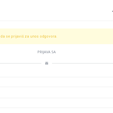
 da se prijaviš za unos odgovora.
PRIJAVA SA
ili