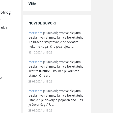
Više
protnog
i
NOVI ODGOVORI
treba,
mersadm
Ve alejkumu-
je unio odgovor
s-selam ve rahmetullahi ve berekatuhu
Za bračno savjetovanje se obratite
nekome koga lično poznajete.…
13.10.2024 u 15:25
mersadm
Ve alejkumu-
je unio odgovor
s-selam ve rahmetullahi ve berekatuhu
Tražite tiknture u kojim nije korišten
etanol. One u…
va
28.09.2024 u 19:26
mersadm
Ve alejkumu-
je unio odgovor
s-selam ve rahmetullahi ve berekatuhu
Pitanje nije dovoljno pojašenjeno. Pas
je čuvar čega? U…
28.09.2024 u 19:25