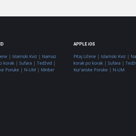
ID
APPLE iOS
čene
|
Islamski Kviz
|
Namaz
Pitaj Učene
|
Islamski Kviz
|
N
o korak
|
Sufara
|
Tedžvid
|
korak po korak
|
Sufara
|
Tedž
ke Poruke
|
N-UM
|
Minber
Kur'anske Poruke
|
N-UM