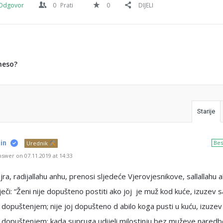
Odgovor
0
Prati
0
DIJELI
meso?
Starije
in
Bes
Urednik
swer on 07.11.2019 at 14:33
ra, radijallahu anhu, prenosi sljedeće Vjerovjesnikove, sallallahu a
iječi: “Ženi nije dopušteno postiti ako joj je muž kod kuće, izuzev s
dopuštenjem; nije joj dopušteno d abilo koga pusti u kuću, izuzev
 dopuštenjem; kada supruga udijeli milostinju bez muževe naredb