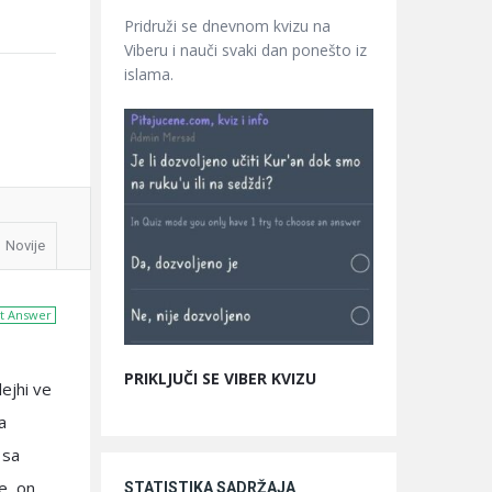
Pridruži se dnevnom kvizu na
Viberu i nauči svaki dan ponešto iz
islama.
Novije
t Answer
PRIKLJUČI SE VIBER KVIZU
lejhi ve
a
 sa
e, on
STATISTIKA SADRŽAJA