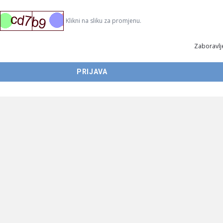
Klikni na sliku za promjenu.
Zaboravlje