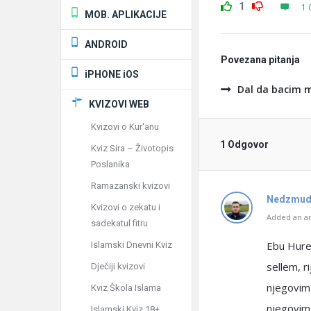
1
1 
MOB. APLIKACIJE
ANDROID
Povezana pitanja
iPHONE iOS
Dal da bacim 
KVIZOVI WEB
Kvizovi o Kur'anu
1 Odgovor
Kviz Sira – Životopis
Poslanika
Ramazanski kvizovi
Nedzmud
Kvizovi o zekatu i
Added an an
sadekatul fitru
Ebu Hurej
Islamski Dnevni Kviz
sellem, r
Dječiji kvizovi
njegovim 
Kviz Škola Islama
njegovim
Islamski Kviz 18+