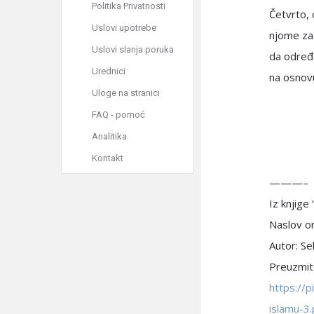
Politika Privatnosti
Četvrto, 
Uslovi upotrebe
njome zad
Uslovi slanja poruka
da određ
Urednici
na osnov
Uloge na stranici
FAQ - pomoć
Analitika
Kontakt
———–
Iz knjige
Naslov or
Autor: Sel
Preuzmite
https://
islamu-3.