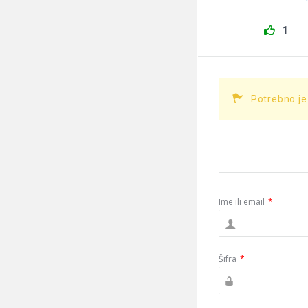
1
Potrebno je
Ime ili email
*
Šifra
*