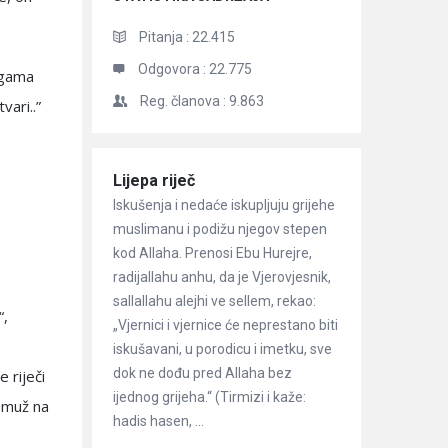
Pitanja :
22.415
Odgovora :
22.775
rugama
Reg. članova :
9.863
vari..”
Članci
Lijepa riječ
Iskušenja i nedaće iskupljuju grijehe
muslimanu i podižu njegov stepen
kod Allaha. Prenosi Ebu Hurejre,
radijallahu anhu, da je Vjerovjesnik,
sallallahu alejhi ve sellem, rekao:
“,
„Vjernici i vjernice će neprestano biti
iskušavani, u porodicu i imetku, sve
dok ne dođu pred Allaha bez
e riječi
ijednog grijeha.“ (Tirmizi i kaže:
e muž na
hadis hasen, ...