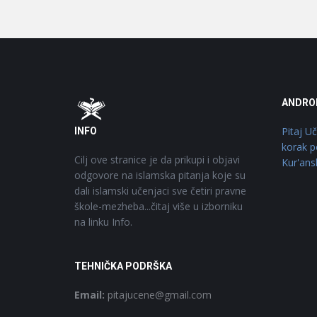
Footer
O
ANDRO
Pitaj U
INFO
korak p
Cilj ove stranice je da prikupi i objavi
Kur'ans
odgovore na islamska pitanja koje su
dali islamski učenjaci sve četiri pravne
škole-mezheba...čitaj više u izborniku
na linku Info.
TEHNIČKA PODRŠKA
Email:
pitajucene@gmail.com