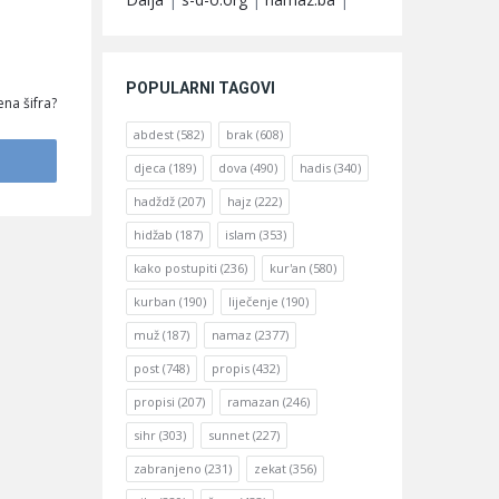
POPULARNI TAGOVI
na šifra?
abdest
(582)
brak
(608)
djeca
(189)
dova
(490)
hadis
(340)
hadždž
(207)
hajz
(222)
hidžab
(187)
islam
(353)
kako postupiti
(236)
kur'an
(580)
kurban
(190)
liječenje
(190)
muž
(187)
namaz
(2377)
post
(748)
propis
(432)
propisi
(207)
ramazan
(246)
sihr
(303)
sunnet
(227)
zabranjeno
(231)
zekat
(356)