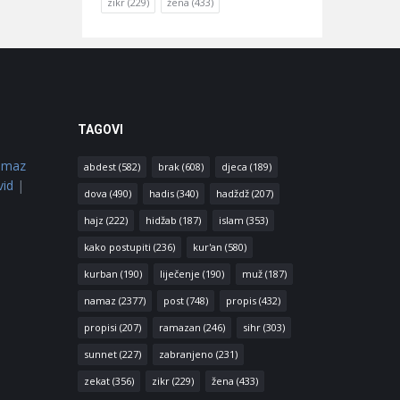
zikr
(229)
žena
(433)
TAGOVI
amaz
abdest
(582)
brak
(608)
djeca
(189)
vid
|
dova
(490)
hadis
(340)
hadždž
(207)
hajz
(222)
hidžab
(187)
islam
(353)
kako postupiti
(236)
kur'an
(580)
kurban
(190)
liječenje
(190)
muž
(187)
namaz
(2377)
post
(748)
propis
(432)
propisi
(207)
ramazan
(246)
sihr
(303)
sunnet
(227)
zabranjeno
(231)
zekat
(356)
zikr
(229)
žena
(433)