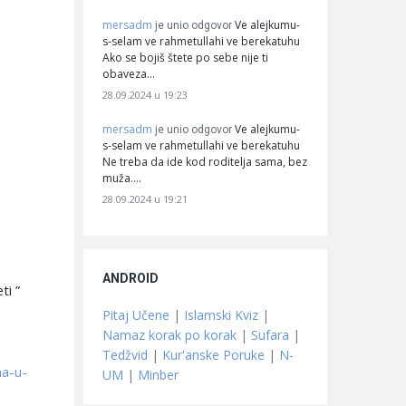
mersadm
Ve alejkumu-
je unio odgovor
s-selam ve rahmetullahi ve berekatuhu
Ako se bojiš štete po sebe nije ti
obaveza…
28.09.2024 u 19:23
mersadm
Ve alejkumu-
je unio odgovor
s-selam ve rahmetullahi ve berekatuhu
Ne treba da ide kod roditelja sama, bez
muža.…
28.09.2024 u 19:21
ANDROID
ti ”
Pitaj Učene
|
Islamski Kviz
|
Namaz korak po korak
|
Sufara
|
Tedžvid
|
Kur'anske Poruke
|
N-
na-u-
UM
|
Minber