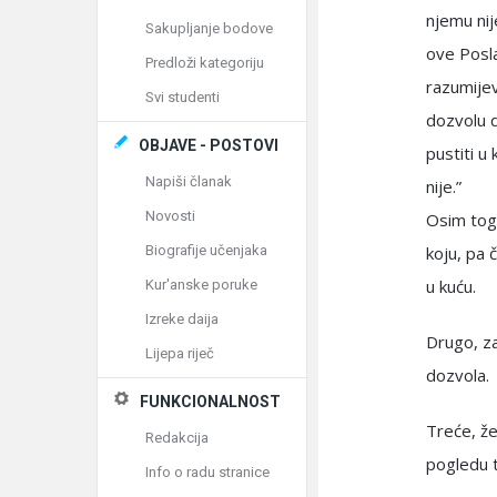
njemu nij
Sakupljanje bodove
ove Posla
Predloži kategoriju
razumijev
Svi studenti
dozvolu d
OBJAVE - POSTOVI
pustiti u
Napiši članak
nije.”
Novosti
Osim tog
Biografije učenjaka
koju, pa 
u kuću.
Kur'anske poruke
Izreke daija
Drugo, z
Lijepa riječ
dozvola.
FUNKCIONALNOST
Treće, že
Redakcija
pogledu t
Info o radu stranice