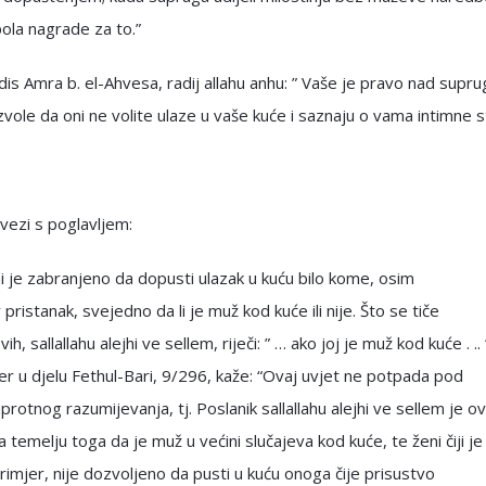
pola nagrade za to.”
adis Amra b. el-Ahvesa, radij allahu anhu: ” Vaše je pravo nad sup
vole da oni ne volite ulaze u vaše kuće i saznaju o vama intimne st
 vezi s poglavljem:
i je zabranjeno da dopusti ulazak u kuću bilo kome, osim
pristanak, svejedno da li je muž kod kuće ili nije. Što se tiče
ih, sallallahu alejhi ve sellem, riječi: ” … ako joj je muž kod kuće . .. 
r u djelu Fethul-Bari, 9/296, kaže: “Ovaj uvjet ne potpada pod
uprotnog razumijevanja, tj. Poslanik sallallahu alejhi ve sellem je ov
a temelju toga da je muž u većini slučajeva kod kuće, te ženi čiji j
rimjer, nije dozvoljeno da pusti u kuću onoga čije prisustvo