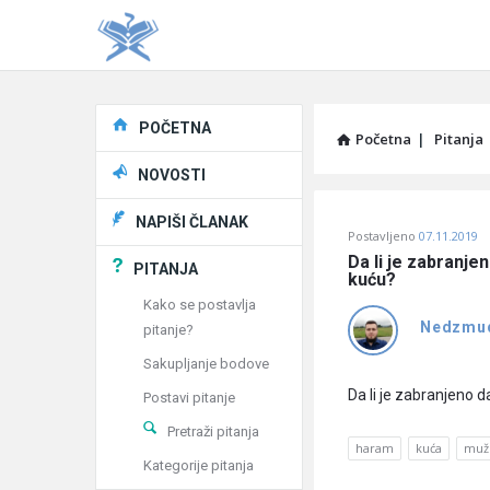
Explore
POČETNA
Početna
|
Pitanja
NOVOSTI
Pitaj
NAPIŠI ČLANAK
Postavljeno
07.11.2019
Učene
Da li je zabranje
PITANJA
kuću?
®
Kako se postavlja
Nedzmu
pitanje?
Latest
Sakupljanje bodove
Pitanja
Da li je zabranjeno
Postavi pitanje
Pretraži pitanja
haram
kuća
muž
Kategorije pitanja