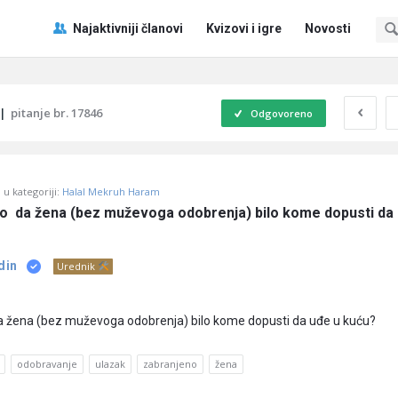
Pitaj
Pitaj
Najaktivniji članovi
Kvizovi i igre
Novosti
Učene
Učene
®
®
Navigacija
|
pitanje br. 17846
Odgovoreno
u kategoriji:
Halal Mekruh Haram
no  da žena (bez muževoga odobrenja) bilo kome dopusti da 
din
Urednik
 da žena (bez muževoga odobrenja) bilo kome dopusti da uđe u kuću?
odobravanje
ulazak
zabranjeno
žena