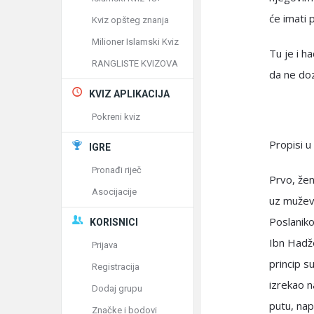
će imati 
Kviz opšteg znanja
Milioner Islamski Kviz
Tu je i h
RANGLISTE KVIZOVA
da ne doz
KVIZ APLIKACIJA
Pokreni kviz
Propisi u
IGRE
Pronađi riječ
Prvo, žen
Asocijacije
uz mužev 
Poslanikov
KORISNICI
Ibn Hadže
Prijava
princip s
Registracija
izrekao n
Dodaj grupu
putu, nap
Značke i bodovi