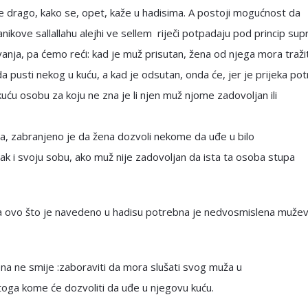
e drago, kako se, opet, kaže u hadisima. A postoji mogućnost da
nikove sallallahu alejhi ve sellem riječi potpadaju pod princip su
anja, pa ćemo reći: kad je muž prisutan, žena od njega mora tražit
a pusti nekog u kuću, a kad je odsutan, onda će, jer je prijeka po
 kuću osobu za koju ne zna je li njen muž njome zadovoljan ili
a, zabranjeno je da žena dozvoli nekome da uđe u bilo
čak i svoju sobu, ako muž nije zadovoljan da ista ta osoba stupa
a ovo što je navedeno u hadisu potrebna je nedvosmislena muže
na ne smije :zaboraviti da mora slušati svog muža u
oga kome će dozvoliti da uđe u njegovu kuću.