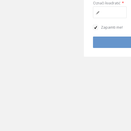
Označi kvadratić
*
Zapamti me!