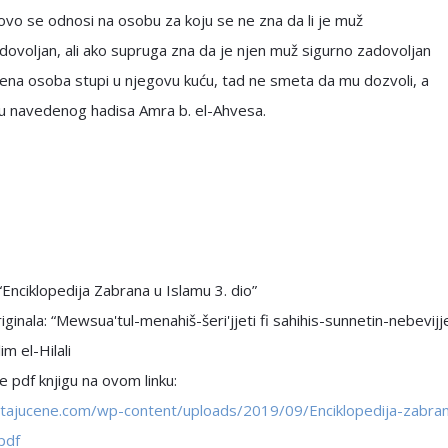
ovo se odnosi na osobu za koju se ne zna da li je muž
ovoljan, ali ako supruga zna da je njen muž sigurno zadovoljan
ena osoba stupi u njegovu kuću, tad ne smeta da mu dozvoli, a
u navedenog hadisa Amra b. el-Ahvesa.
 “Enciklopedija Zabrana u Islamu 3. dio”
iginala: “Mewsua'tul-menahiš-šeri'jjeti fi sahihis-sunnetin-nebevijje
im el-Hilali
 pdf knjigu na ovom linku:
pitajucene.com/wp-content/uploads/2019/09/Enciklopedija-zabra
pdf