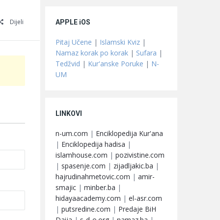
Dijeli
APPLE iOS
Pitaj Učene
|
Islamski Kviz
|
Namaz korak po korak
|
Sufara
|
Tedžvid
|
Kur'anske Poruke
|
N-
UM
LINKOVI
n-um.com
|
Enciklopedija Kur'ana
|
Enciklopedija hadisa
|
islamhouse.com
|
pozivistine.com
|
spasenje.com
|
zijadljakic.ba
|
hajrudinahmetovic.com
|
amir-
smajic
|
minber.ba
|
hidayaacademy.com
|
el-asr.com
|
putsredine.com
|
Predaje BiH
Daija
|
s-d-o.org
|
namaz.ba
|