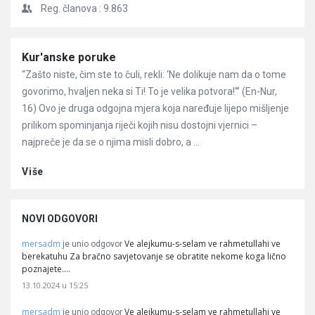
Reg. članova :
9.863
Članci
Kur'anske poruke
“Zašto niste, čim ste to čuli, rekli: ‘Ne dolikuje nam da o tome
govorimo, hvaljen neka si Ti! To je velika potvora!'” (En-Nur,
16) Ovo je druga odgojna mjera koja naređuje lijepo mišljenje
prilikom spominjanja riječi kojih nisu dostojni vjernici –
najpreče je da se o njima misli dobro, a ...
Više
NOVI ODGOVORI
mersadm
Ve alejkumu-s-selam ve rahmetullahi ve
je unio odgovor
berekatuhu Za bračno savjetovanje se obratite nekome koga lično
poznajete.…
13.10.2024 u 15:25
mersadm
Ve alejkumu-s-selam ve rahmetullahi ve
je unio odgovor