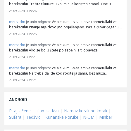
berekatuhu Tražite tiknture u kojim nije korišten etanol. One u…
28.09.2024 u 19:26
mersadm
Ve alejkumu-s-selam ve rahmetullahi ve
je unio odgovor
berekatuhu Pitanje nije dovoljno pojašenjeno. Pas je čuvar čega? U…
28.09.2024 u 19:25
mersadm
Ve alejkumu-s-selam ve rahmetullahi ve
je unio odgovor
berekatuhu Ako se bojiš štete po sebe nije ti obaveza…
28.09.2024 u 19:23
mersadm
Ve alejkumu-s-selam ve rahmetullahi ve
je unio odgovor
berekatuhu Ne treba da ide kod roditelja sama, bez muža.…
28.09.2024 u 19:21
ANDROID
Pitaj Učene
|
Islamski Kviz
|
Namaz korak po korak
|
Sufara
|
Tedžvid
|
Kur'anske Poruke
|
N-UM
|
Minber