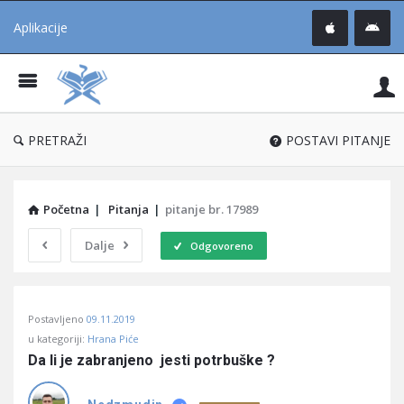
Aplikacije
Pit
Uč
®
PRETRAŽI
POSTAVI PITANJE
Početna
|
Pitanja
|
pitanje br. 17989
Dalje
Odgovoreno
Pitaj
Postavljeno
09.11.2019
Učene
u kategoriji:
Hrana Piće
®
Da li je zabranjeno  jesti potrbuške ?
Latest