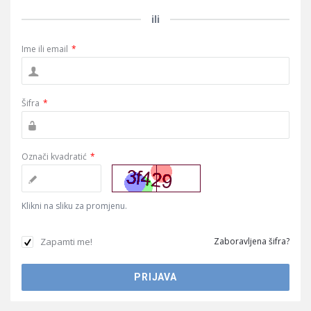
ili
Ime ili email
*
Šifra
*
Označi kvadratić
*
Klikni na sliku za promjenu.
Zapamti me!
Zaboravljena šifra?