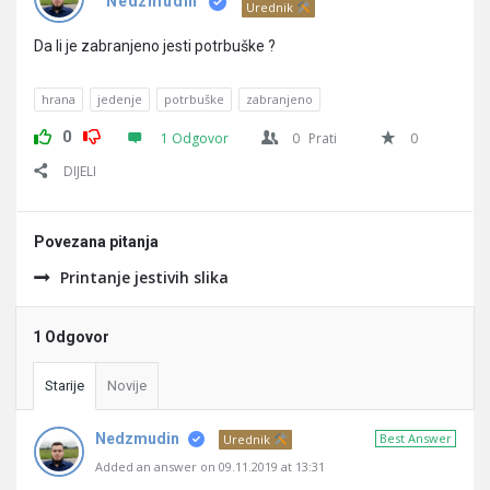
Pitanja
Nedzmudin
Urednik
Da li je zabranjeno jesti potrbuške ?
hrana
jedenje
potrbuške
zabranjeno
0
1 Odgovor
0
Prati
0
DIJELI
Povezana pitanja
Printanje jestivih slika
1 Odgovor
Starije
Novije
Nedzmudin
Best Answer
Urednik
Added an answer on 09.11.2019 at 13:31