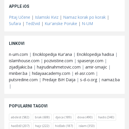
APPLE iOS
Pitaj Učene
|
Islamski Kviz
|
Namaz korak po korak
|
Sufara
|
Tedžvid
|
Kur'anske Poruke
|
N-UM
LINKOVI
n-um.com
|
Enciklopedija Kur'ana
|
Enciklopedija hadisa
|
islamhouse.com
|
pozivistine.com
|
spasenje.com
|
zijadljakic.ba
|
hajrudinahmetovic.com
|
amir-smajic
|
minber.ba
|
hidayaacademy.com
|
el-asr.com
|
putsredine.com
|
Predaje BiH Daija
|
s-d-o.org
|
namaz.ba
|
POPULARNI TAGOVI
abdest
(582)
brak
(608)
djeca
(189)
dova
(490)
hadis
(340)
hadždž
(207)
hajz
(222)
hidžab
(187)
islam
(353)