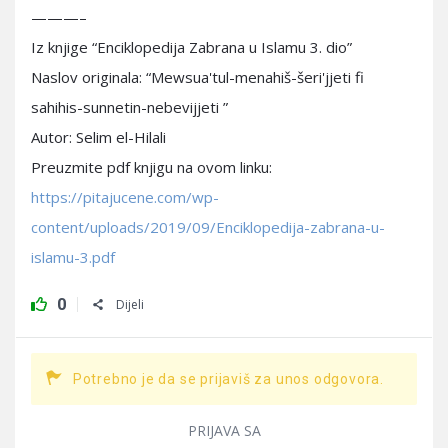
———–
Iz knjige “Enciklopedija Zabrana u Islamu 3. dio”
Naslov originala: “Mewsua'tul-menahiš-šeri'jjeti fi
sahihis-sunnetin-nebevijjeti ”
Autor: Selim el-Hilali
Preuzmite pdf knjigu na ovom linku:
https://pitajucene.com/wp-
content/uploads/2019/09/Enciklopedija-zabrana-u-
islamu-3.pdf
0
Dijeli
Potrebno je da se prijaviš za unos odgovora.
PRIJAVA SA