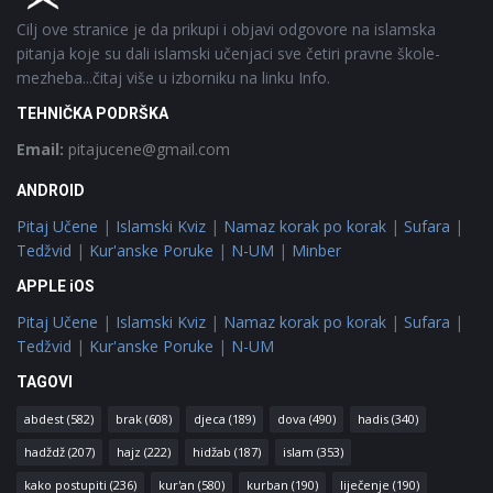
Cilj ove stranice je da prikupi i objavi odgovore na islamska
pitanja koje su dali islamski učenjaci sve četiri pravne škole-
mezheba...čitaj više u izborniku na linku Info.
TEHNIČKA PODRŠKA
Email:
pitajucene@gmail.com
ANDROID
Pitaj Učene
|
Islamski Kviz
|
Namaz korak po korak
|
Sufara
|
Tedžvid
|
Kur'anske Poruke
|
N-UM
|
Minber
APPLE iOS
Pitaj Učene
|
Islamski Kviz
|
Namaz korak po korak
|
Sufara
|
Tedžvid
|
Kur'anske Poruke
|
N-UM
TAGOVI
abdest
(582)
brak
(608)
djeca
(189)
dova
(490)
hadis
(340)
hadždž
(207)
hajz
(222)
hidžab
(187)
islam
(353)
kako postupiti
(236)
kur'an
(580)
kurban
(190)
liječenje
(190)