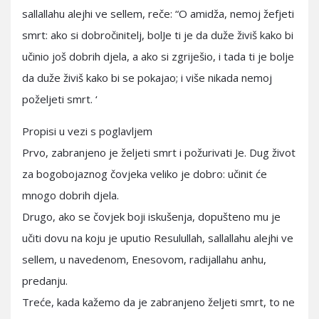
sallallahu alejhi ve sellem, reče: “O amidža, nemoj žefjeti
smrt: ako si dobročinitelj, bolJe ti je da duže živiš kako bi
učinio još dobrih djela, a ako si zgriješio, i tada ti je bolje
da duže živiš kako bi se pokajao; i više nikada nemoj
poželjeti smrt. ‘
Propisi u vezi s poglavljem
Prvo, zabranjeno je željeti smrt i požurivati Je. Dug život
za bogobojaznog čovjeka veliko je dobro: učinit će
mnogo dobrih djela.
Drugo, ako se čovjek boji iskušenja, dopušteno mu je
učiti dovu na koju je uputio Resulullah, sallallahu alejhi ve
sellem, u navedenom, Enesovom, radijallahu anhu,
predanju.
Treće, kada kažemo da je zabranjeno željeti smrt, to ne