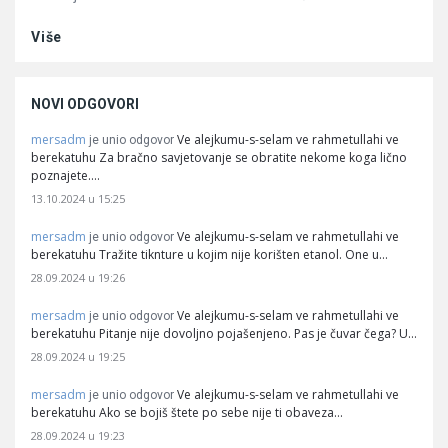
Više
NOVI ODGOVORI
mersadm
Ve alejkumu-s-selam ve rahmetullahi ve
je unio odgovor
berekatuhu Za bračno savjetovanje se obratite nekome koga lično
poznajete.…
13.10.2024 u 15:25
mersadm
Ve alejkumu-s-selam ve rahmetullahi ve
je unio odgovor
berekatuhu Tražite tiknture u kojim nije korišten etanol. One u…
28.09.2024 u 19:26
mersadm
Ve alejkumu-s-selam ve rahmetullahi ve
je unio odgovor
berekatuhu Pitanje nije dovoljno pojašenjeno. Pas je čuvar čega? U…
28.09.2024 u 19:25
mersadm
Ve alejkumu-s-selam ve rahmetullahi ve
je unio odgovor
berekatuhu Ako se bojiš štete po sebe nije ti obaveza…
28.09.2024 u 19:23