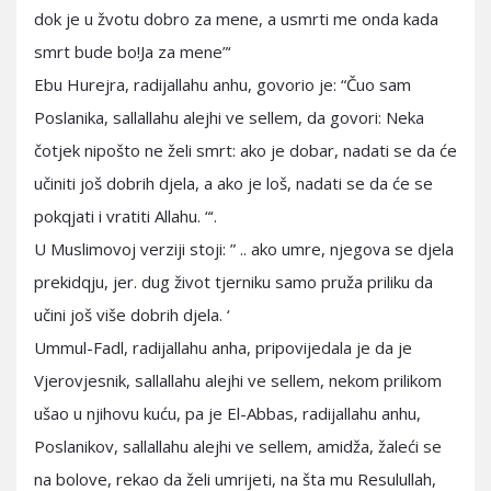
dok je u žvotu dobro za mene, a usmrti me onda kada
smrt bude bo!Ja za mene”‘
Ebu Hurejra, radijallahu anhu, govorio je: “Čuo sam
Poslanika, sallallahu alejhi ve sellem, da govori: Neka
čotjek nipošto ne želi smrt: ako je dobar, nadati se da će
učiniti još dobrih djela, a ako je loš, nadati se da će se
pokqjati i vratiti Allahu. “‘.
U Muslimovoj verziji stoji: ” .. ako umre, njegova se djela
prekidqju, jer. dug život tjerniku samo pruža priliku da
učini još više dobrih djela. ‘
Ummul-Fadl, radijallahu anha, pripovijedala je da je
Vjerovjesnik, sallallahu alejhi ve sellem, nekom prilikom
ušao u njihovu kuću, pa je El-Abbas, radijallahu anhu,
Poslanikov, sallallahu alejhi ve sellem, amidža, žaleći se
na bolove, rekao da želi umrijeti, na šta mu Resulullah,