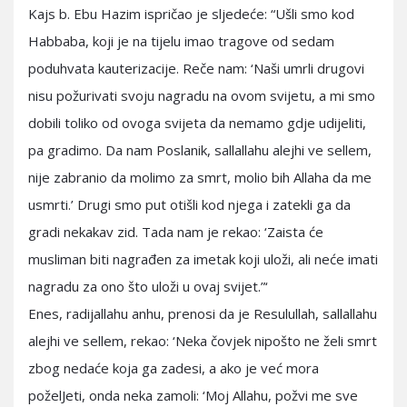
Kajs b. Ebu Hazim ispričao je sljedeće: “Ušli smo kod
Habbaba, koji je na tijelu imao tragove od sedam
poduhvata kauterizacije. Reče nam: ‘Naši umrli drugovi
nisu požurivati svoju nagradu na ovom svijetu, a mi smo
dobili toliko od ovoga svijeta da nemamo gdje udijeliti,
pa gradimo. Da nam Poslanik, sallallahu alejhi ve sellem,
nije zabranio da molimo za smrt, molio bih Allaha da me
usmrti.’ Drugi smo put otišli kod njega i zatekli ga da
gradi nekakav zid. Tada nam je rekao: ‘Zaista će
musliman biti nagrađen za imetak koji uloži, ali neće imati
nagradu za ono što uloži u ovaj svijet.”‘
Enes, radijallahu anhu, prenosi da je Resulullah, sallallahu
alejhi ve sellem, rekao: ‘Neka čovjek nipošto ne želi smrt
zbog nedaće koja ga zadesi, a ako je već mora
poželJeti, onda neka zamoli: ‘Moj Allahu, požvi me sve