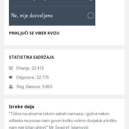
PRIKLJUČI SE VIBER KVIZU
STATISTIKA SADRŽAJA
Pitanja :
22.415
Odgovora :
22.775
Reg. članova :
9.863
Članci
Izreke daija
“Tišina na ulicama tokom sabah namaza, i gužva nakon
odlaska na posao nam govori koliko volimo dunjaluk a koliko
nam nije bitan ahiret.” Mr. Sead ef. Islamović