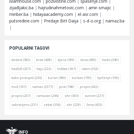
islamhouse.com
|
pozivistine.com
|
spasenje.com
|
zijadljakic.ba
|
hajrudinahmetovic.com
|
amir-smajic
|
minber.ba
|
hidayaacademy.com
|
el-asr.com
|
putsredine.com
|
Predaje BiH Daija
|
s-d-o.org
|
namaz.ba
|
POPULARNI TAGOVI
abdest
(582)
brak
(608)
djeca
(189)
dova
(490)
hadis
(340)
hadždž
(207)
hajz
(222)
hidžab
(187)
islam
(353)
kako postupiti
(236)
kur'an
(580)
kurban
(190)
liječenje
(190)
muž
(187)
namaz
(2377)
post
(748)
propis
(432)
propisi
(207)
ramazan
(246)
sihr
(303)
sunnet
(227)
zabranjeno
(231)
zekat
(356)
zikr
(229)
žena
(433)
Footer
O
INFO