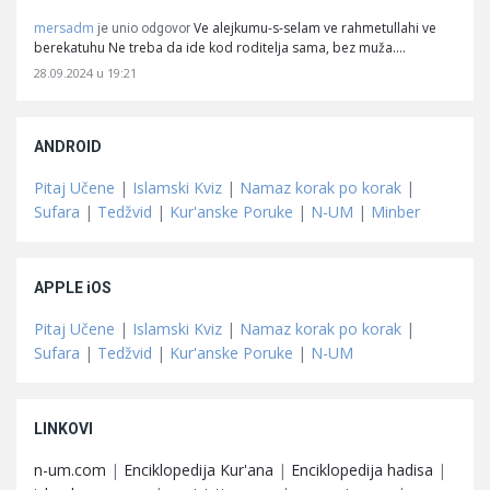
mersadm
Ve alejkumu-s-selam ve rahmetullahi ve
je unio odgovor
berekatuhu Ne treba da ide kod roditelja sama, bez muža.…
28.09.2024 u 19:21
ANDROID
Pitaj Učene
|
Islamski Kviz
|
Namaz korak po korak
|
Sufara
|
Tedžvid
|
Kur'anske Poruke
|
N-UM
|
Minber
APPLE iOS
Pitaj Učene
|
Islamski Kviz
|
Namaz korak po korak
|
Sufara
|
Tedžvid
|
Kur'anske Poruke
|
N-UM
LINKOVI
n-um.com
|
Enciklopedija Kur'ana
|
Enciklopedija hadisa
|