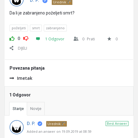
Pitanja
D. P.
Urednik
Da li je zabranjeno poželjeti smrt?
poželjeti
smrt
zabranjeno
0
1 Odgovor
0
Prati
0
DIJELI
Povezana pitanja
Imetak
1 Odgovor
Starije
Novije
D. P.
Best Answer
Urednik
Added an answer on 19.09.2019 at 08:59