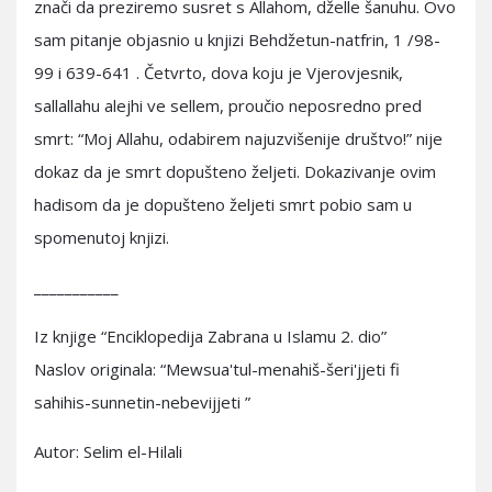
znači da preziremo susret s Allahom, dželle šanuhu. Ovo
sam pitanje objasnio u knjizi Behdžetun-natfrin, 1 /98-
99 i 639-641 . Četvrto, dova koju je Vjerovjesnik,
sallallahu alejhi ve sellem, proučio neposredno pred
smrt: “Moj Allahu, odabirem najuzvišenije društvo!” nije
dokaz da je smrt dopušteno željeti. Dokazivanje ovim
hadisom da je dopušteno željeti smrt pobio sam u
spomenutoj knjizi.
___________
Iz knjige “Enciklopedija Zabrana u Islamu 2. dio”
Naslov originala: “Mewsua'tul-menahiš-šeri'jjeti fi
sahihis-sunnetin-nebevijjeti ”
Autor: Selim el-Hilali