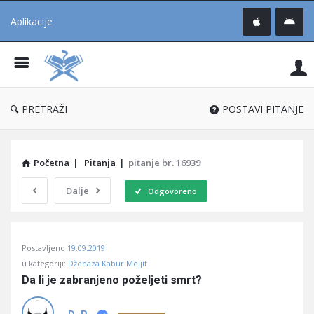
Aplikacije
Pit
Uč
®
PRETRAŽI
POSTAVI PITANJE
Početna
|
Pitanja
|
pitanje br. 16939
Dalje
Odgovoreno
Pitaj
Postavljeno
19.09.2019
Učene
u kategoriji:
Dženaza Kabur Mejjit
®
Da li je zabranjeno poželjeti smrt?
Latest