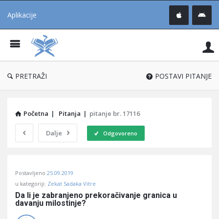
Aplikacije
Pit
Uč
®
PRETRAŽI
POSTAVI PITANJE
Početna
|
Pitanja
|
pitanje br. 17116
Dalje
Odgovoreno
Pitaj
Postavljeno
25.09.2019
Učene
u kategoriji:
Zekat Sadaka Vitre
®
Da li je zabranjeno prekoračivanje granica u 
davanju milostinje?
Latest