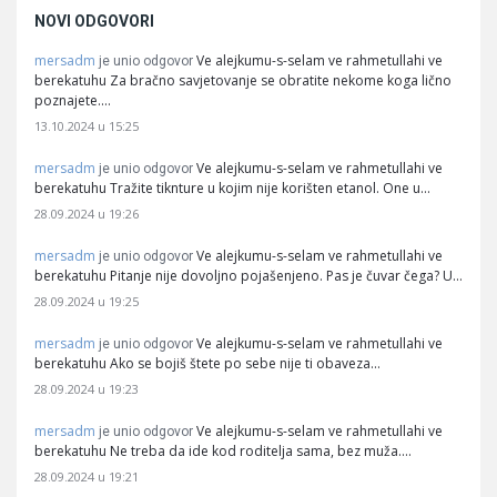
NOVI ODGOVORI
mersadm
Ve alejkumu-s-selam ve rahmetullahi ve
je unio odgovor
berekatuhu Za bračno savjetovanje se obratite nekome koga lično
poznajete.…
13.10.2024 u 15:25
mersadm
Ve alejkumu-s-selam ve rahmetullahi ve
je unio odgovor
berekatuhu Tražite tiknture u kojim nije korišten etanol. One u…
28.09.2024 u 19:26
mersadm
Ve alejkumu-s-selam ve rahmetullahi ve
je unio odgovor
berekatuhu Pitanje nije dovoljno pojašenjeno. Pas je čuvar čega? U…
28.09.2024 u 19:25
mersadm
Ve alejkumu-s-selam ve rahmetullahi ve
je unio odgovor
berekatuhu Ako se bojiš štete po sebe nije ti obaveza…
28.09.2024 u 19:23
mersadm
Ve alejkumu-s-selam ve rahmetullahi ve
je unio odgovor
berekatuhu Ne treba da ide kod roditelja sama, bez muža.…
28.09.2024 u 19:21