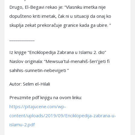
Drugo, El-Begavi rekao je: “Vlasniku imetka nije
dopušteno kriti imetak, čak ni u situaciji da onaj ko
skuplja zekat prekoračuje granice kada ga ubire. ”
____________
Iz knjige “Enciklopedija Zabrana u Islamu 2. dio”
Naslov originala: “Mewsua'tul-menahiš-šeri'jjeti fi
sahihis-sunnetin-nebevijjeti ”
Autor: Selim el-Hilali
Preuzmite pdf knjigu na ovom linku:
https://pitajucene.com/wp-
content/uploads/2019/09/Enciklopedija-zabrana-u-
islamu-2.pdf