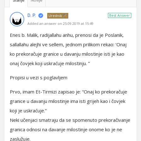
Starije
Novije
D. P.
Best Answer
Urednik
Added an answer on 25.09.2019 at 15:49
Enes b. Malik, radijallahu anhu, prenosi da je Poslanik,
sallallahu alejhi ve sellem, jednom prilikom rekao: ‘Onaj
ko prekoračuje granice u davanju milostinje isti je kao
onaj čovjek koji uskraćuje milostinju. ”
Propisi u vezi s poglavljem
Prvo, imam Et-Tirmizi zapisao je: “Onaj ko prekoračuje
granice u davanju milostinje ima isti grijeh kao i čovjek
koji je uskraćuje.”
Neki učenjaci smatraju da se spomenuto prekoračivanje
granica odnosi na davanje milostinje onome ko je ne
zaslužuje.