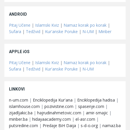
ANDROID
Pitaj Učene
|
Islamski Kviz
|
Namaz korak po korak
|
Sufara
|
Tedžvid
|
Kur'anske Poruke
|
N-UM
|
Minber
APPLE iOS
Pitaj Učene
|
Islamski Kviz
|
Namaz korak po korak
|
Sufara
|
Tedžvid
|
Kur'anske Poruke
|
N-UM
LINKOVI
n-um.com
|
Enciklopedija Kur'ana
|
Enciklopedija hadisa
|
islamhouse.com
|
pozivistine.com
|
spasenje.com
|
zijadljakic.ba
|
hajrudinahmetovic.com
|
amir-smajic
|
minber.ba
|
hidayaacademy.com
|
el-asr.com
|
putsredine.com
|
Predaje BiH Daija
|
s-d-o.org
|
namaz.ba