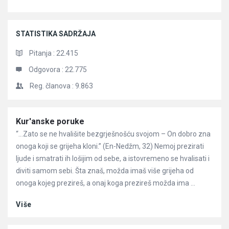
STATISTIKA SADRŽAJA
Pitanja :
22.415
Odgovora :
22.775
Reg. članova :
9.863
Članci
Kur'anske poruke
“…Zato se ne hvališite bezgrješnošću svojom – On dobro zna
onoga koji se grijeha kloni.” (En-Nedžm, 32) Nemoj prezirati
ljude i smatrati ih lošijim od sebe, a istovremeno se hvalisati i
diviti samom sebi. Šta znaš, možda imaš više grijeha od
onoga kojeg prezireš, a onaj koga prezireš možda ima ...
Više