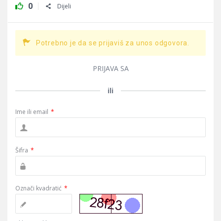
0
Dijeli
Potrebno je da se prijaviš za unos odgovora.
PRIJAVA SA
ili
Ime ili email
*
Šifra
*
Označi kvadratić
*