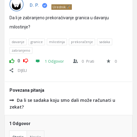
Pitanja
D. P.
Urednik
Da li je zabranjeno prekoračivanje granica u davanju
milostinje?
davanje
granice
milostinja
prekoračenje
sadaka
zabranjeno
0
1 Odgovor
0
Prati
0
DIJELI
Povezana pitanja
Da li se sadaka koju smo dali može računati u
zekat?
1 Odgovor