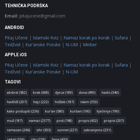
TEHNIČKA PODRŠKA
Email:
pitajucene@gmail.com
ANDROID
Pitaj Učene
|
Islamski Kviz
|
Namaz korak po korak
|
Sufara
|
Tedžvid
|
Kur'anske Poruke
|
N-UM
|
Minber
APPLE iOS
Pitaj Učene
|
Islamski Kviz
|
Namaz korak po korak
|
Sufara
|
Tedžvid
|
Kur'anske Poruke
|
N-UM
TAGOVI
abdest
(582)
brak
(608)
djeca
(189)
dova
(490)
hadis
(340)
hadždž
(207)
hajz
(222)
hidžab
(187)
islam
(353)
kako postupiti
(236)
kur'an
(580)
kurban
(190)
liječenje
(190)
muž
(187)
namaz
(2377)
post
(748)
propis
(432)
propisi
(207)
ramazan
(246)
sihr
(303)
sunnet
(227)
zabranjeno
(231)
zekat
(356)
zikr
(229)
žena
(433)