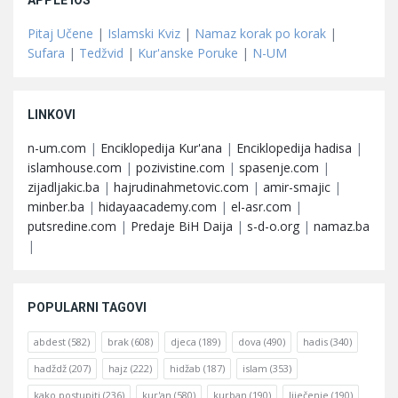
APPLE iOS
Pitaj Učene
|
Islamski Kviz
|
Namaz korak po korak
|
Sufara
|
Tedžvid
|
Kur'anske Poruke
|
N-UM
LINKOVI
n-um.com
|
Enciklopedija Kur'ana
|
Enciklopedija hadisa
|
islamhouse.com
|
pozivistine.com
|
spasenje.com
|
zijadljakic.ba
|
hajrudinahmetovic.com
|
amir-smajic
|
minber.ba
|
hidayaacademy.com
|
el-asr.com
|
putsredine.com
|
Predaje BiH Daija
|
s-d-o.org
|
namaz.ba
|
POPULARNI TAGOVI
abdest
(582)
brak
(608)
djeca
(189)
dova
(490)
hadis
(340)
hadždž
(207)
hajz
(222)
hidžab
(187)
islam
(353)
kako postupiti
(236)
kur'an
(580)
kurban
(190)
liječenje
(190)