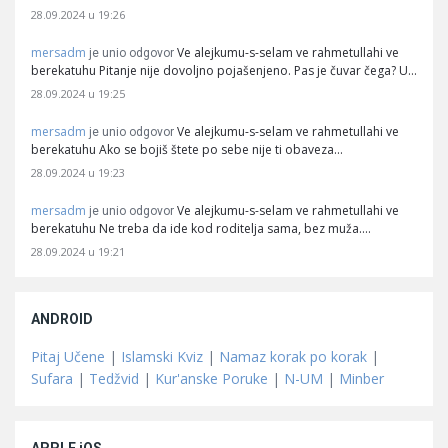
28.09.2024 u 19:26
mersadm
Ve alejkumu-s-selam ve rahmetullahi ve
je unio odgovor
berekatuhu Pitanje nije dovoljno pojašenjeno. Pas je čuvar čega? U…
28.09.2024 u 19:25
mersadm
Ve alejkumu-s-selam ve rahmetullahi ve
je unio odgovor
berekatuhu Ako se bojiš štete po sebe nije ti obaveza…
28.09.2024 u 19:23
mersadm
Ve alejkumu-s-selam ve rahmetullahi ve
je unio odgovor
berekatuhu Ne treba da ide kod roditelja sama, bez muža.…
28.09.2024 u 19:21
ANDROID
Pitaj Učene
|
Islamski Kviz
|
Namaz korak po korak
|
Sufara
|
Tedžvid
|
Kur'anske Poruke
|
N-UM
|
Minber