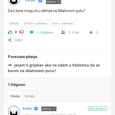
Pitanja
Sedin
Admin
Da li žene mogu ići u džihad na Allahovom putu?
džihad
učešće u džihadu
žene u džihadu
0
1 Odgovor
0
Prati
0
DIJELI
Povezana pitanja
Jesam li griješan ako ne odem u Palestinu da se
borim na Allahovom putu?
1 Odgovor
Starije
Novije
Sedin
Best Answer
Admin