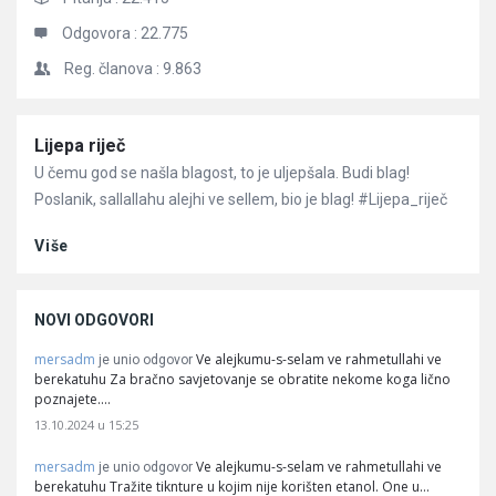
Odgovora :
22.775
Reg. članova :
9.863
Članci
Lijepa riječ
U čemu god se našla blagost, to je uljepšala. Budi blag!
Poslanik, sallallahu alejhi ve sellem, bio je blag! #Lijepa_riječ
Više
NOVI ODGOVORI
mersadm
Ve alejkumu-s-selam ve rahmetullahi ve
je unio odgovor
berekatuhu Za bračno savjetovanje se obratite nekome koga lično
poznajete.…
13.10.2024 u 15:25
mersadm
Ve alejkumu-s-selam ve rahmetullahi ve
je unio odgovor
berekatuhu Tražite tiknture u kojim nije korišten etanol. One u…