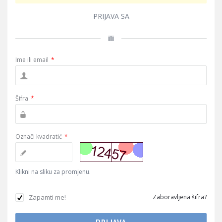
PRIJAVA SA
ili
Ime ili email
*
Šifra
*
Označi kvadratić
*
Klikni na sliku za promjenu.
Zapamti me!
Zaboravljena šifra?