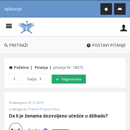
Aplikacije
Pit
Uč
®
PRETRAŽI
POSTAVI PITANJE
Početna
|
Pitanja
|
pitanje br. 18372
Dalje
Odgovoreno
Pitaj
Postavljeno
29.11.2019
Učene
u kategoriji:
Pravila Propisi Fetve
®
Da li je ženama dozvoljeno učešće u džihadu?
Latest