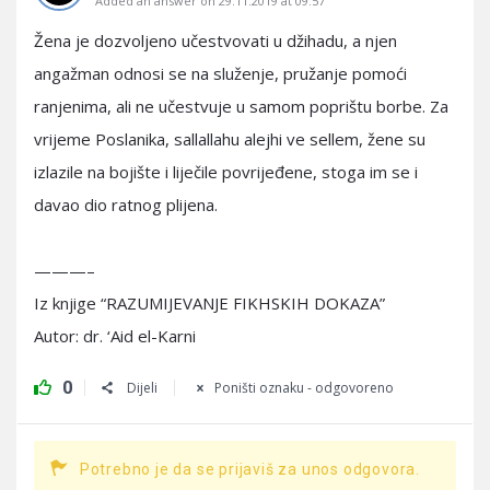
Added an answer on 29.11.2019 at 09:57
Žena je dozvoljeno učestvovati u džihadu, a njen
angažman odnosi se na služenje, pružanje pomoći
ranjenima, ali ne učestvuje u samom poprištu borbe. Za
vrijeme Poslanika, sallallahu alejhi ve sellem, žene su
izlazile na bojište i liječile povrijeđene, stoga im se i
davao dio ratnog plijena.
———–
Iz knjige “RAZUMIJEVANJE FIKHSKIH DOKAZA”
Autor: dr. ‘Aid el-Karni
0
Dijeli
Poništi oznaku - odgovoreno
Potrebno je da se prijaviš za unos odgovora.