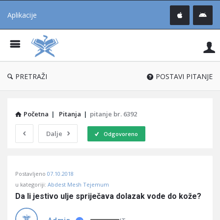
Aplikacije
Pit
Uč
®
PRETRAŽI
POSTAVI PITANJE
Početna
|
Pitanja
|
pitanje br. 6392
Dalje
Odgovoreno
Pitaj
Postavljeno
07.10.2018
Učene
u kategoriji:
Abdest Mesh Tejemum
®
Da li jestivo ulje spriječava dolazak vode do kože?
Latest