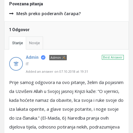
Povezana pitanja
Mesh preko poderanih čarapa?
1 Odgovor
Starije
Novije
Admin
Best Answer
Admin
IT
Added an answer on 07.10.2018 at 19:31
Prije samog odgovora na ovo pitanje, želim da pojasnim
da Uzvišeni Allah u Svojoj jasnoj Knjizi kaže: “O vjernici,
kada hoćete namaz da obavite, lica svoja i ruke svoje do
iza lakata operite, a glave svoje potarite, i noge svoje
do iza članaka.” (El-Maida, 6) Naredba pranja ovih
dijelova tijela, odnosno potiranja nekih, podrazumijeva