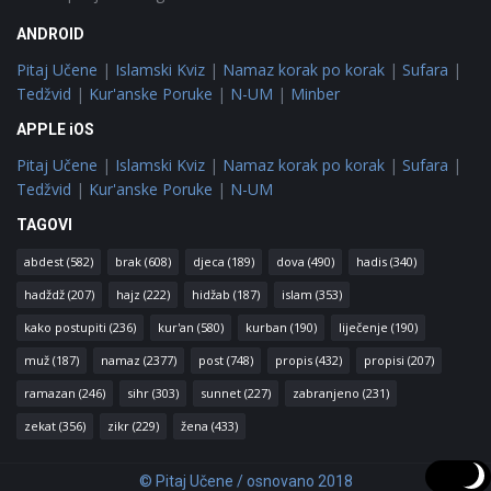
ANDROID
Pitaj Učene
|
Islamski Kviz
|
Namaz korak po korak
|
Sufara
|
Tedžvid
|
Kur'anske Poruke
|
N-UM
|
Minber
APPLE iOS
Pitaj Učene
|
Islamski Kviz
|
Namaz korak po korak
|
Sufara
|
Tedžvid
|
Kur'anske Poruke
|
N-UM
TAGOVI
abdest
(582)
brak
(608)
djeca
(189)
dova
(490)
hadis
(340)
hadždž
(207)
hajz
(222)
hidžab
(187)
islam
(353)
kako postupiti
(236)
kur'an
(580)
kurban
(190)
liječenje
(190)
muž
(187)
namaz
(2377)
post
(748)
propis
(432)
propisi
(207)
ramazan
(246)
sihr
(303)
sunnet
(227)
zabranjeno
(231)
zekat
(356)
zikr
(229)
žena
(433)
© Pitaj Učene / osnovano 2018