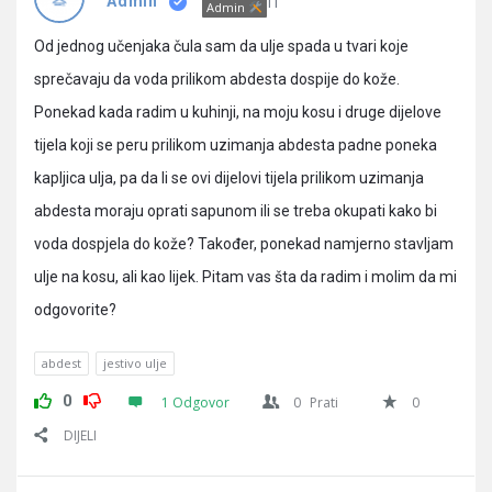
Pitanja
IT
Admin
Admin
Od jednog učenjaka čula sam da ulje spada u tvari koje
sprečavaju da voda prilikom abdesta dospije do kože.
Ponekad kada radim u kuhinji, na moju kosu i druge dijelove
tijela koji se peru prilikom uzimanja abdesta padne poneka
kapljica ulja, pa da li se ovi dijelovi tijela prilikom uzimanja
abdesta moraju oprati sapunom ili se treba okupati kako bi
voda dospjela do kože? Također, ponekad namjerno stavljam
ulje na kosu, ali kao lijek. Pitam vas šta da radim i molim da mi
odgovorite?
abdest
jestivo ulje
0
1 Odgovor
0
Prati
0
DIJELI