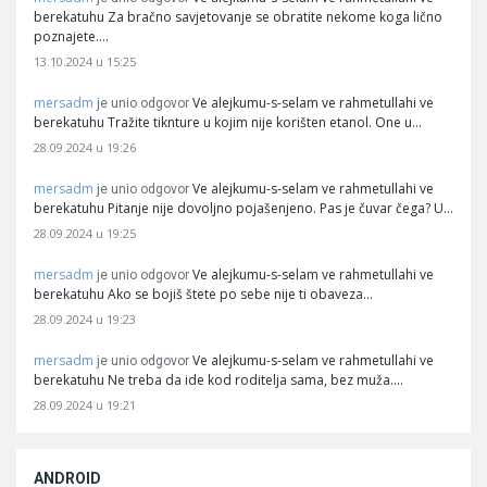
berekatuhu Za bračno savjetovanje se obratite nekome koga lično
poznajete.…
13.10.2024 u 15:25
mersadm
Ve alejkumu-s-selam ve rahmetullahi ve
je unio odgovor
berekatuhu Tražite tiknture u kojim nije korišten etanol. One u…
28.09.2024 u 19:26
mersadm
Ve alejkumu-s-selam ve rahmetullahi ve
je unio odgovor
berekatuhu Pitanje nije dovoljno pojašenjeno. Pas je čuvar čega? U…
28.09.2024 u 19:25
mersadm
Ve alejkumu-s-selam ve rahmetullahi ve
je unio odgovor
berekatuhu Ako se bojiš štete po sebe nije ti obaveza…
28.09.2024 u 19:23
mersadm
Ve alejkumu-s-selam ve rahmetullahi ve
je unio odgovor
berekatuhu Ne treba da ide kod roditelja sama, bez muža.…
28.09.2024 u 19:21
ANDROID