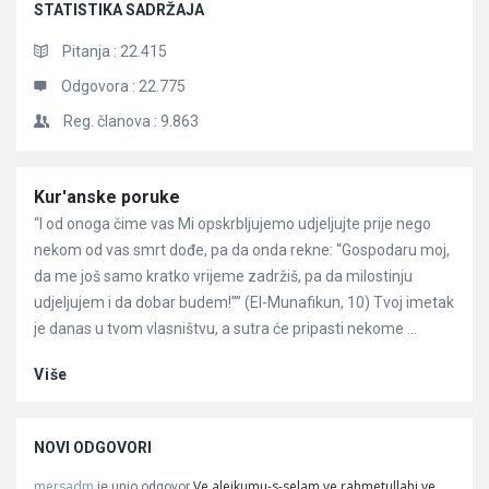
STATISTIKA SADRŽAJA
Pitanja :
22.415
Odgovora :
22.775
Reg. članova :
9.863
Članci
Kur'anske poruke
“I od onoga čime vas Mi opskrbljujemo udjeljujte prije nego
nekom od vas smrt dođe, pa da onda rekne: “Gospodaru moj,
da me još samo kratko vrijeme zadržiš, pa da milostinju
udjeljujem i da dobar budem!”” (El-Munafikun, 10) Tvoj imetak
je danas u tvom vlasništvu, a sutra će pripasti nekome ...
Više
NOVI ODGOVORI
mersadm
Ve alejkumu-s-selam ve rahmetullahi ve
je unio odgovor