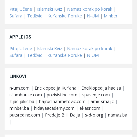
Pitaj Učene
|
Islamski Kviz
|
Namaz korak po korak
|
Sufara
|
Tedžvid
|
Kur'anske Poruke
|
N-UM
|
Minber
APPLE iOS
Pitaj Učene
|
Islamski Kviz
|
Namaz korak po korak
|
Sufara
|
Tedžvid
|
Kur'anske Poruke
|
N-UM
LINKOVI
n-um.com
|
Enciklopedija Kur'ana
|
Enciklopedija hadisa
|
islamhouse.com
|
pozivistine.com
|
spasenje.com
|
zijadljakic.ba
|
hajrudinahmetovic.com
|
amir-smajic
|
minber.ba
|
hidayaacademy.com
|
el-asr.com
|
putsredine.com
|
Predaje BiH Daija
|
s-d-o.org
|
namaz.ba
|