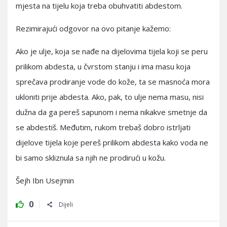
mjesta na tijelu koja treba obuhvatiti abdestom.
Rezimirajući odgovor na ovo pitanje kažemo:
Ako je ulje, koja se nađe na dijelovima tijela koji se peru
prilikom abdesta, u čvrstom stanju i ima masu koja
sprečava prodiranje vode do kože, ta se masnoća mora
ukloniti prije abdesta. Ako, pak, to ulje nema masu, nisi
dužna da ga pereš sapunom i nema nikakve smetnje da
se abdestiš. Međutim, rukom trebaš dobro istrljati
dijelove tijela koje pereš prilikom abdesta kako voda ne
bi samo skliznula sa njih ne prodirući u kožu.
Šejh Ibn Usejmin
0
Dijeli