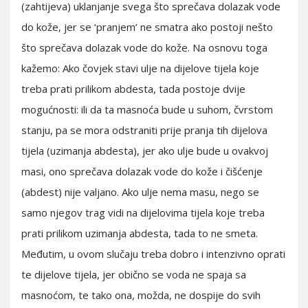
(zahtijeva) uklanjanje svega što sprečava dolazak vode
do kože, jer se ‘pranjem’ ne smatra ako postoji nešto
što sprečava dolazak vode do kože. Na osnovu toga
kažemo: Ako čovjek stavi ulje na dijelove tijela koje
treba prati prilikom abdesta, tada postoje dvije
mogućnosti: ili da ta masnoća bude u suhom, čvrstom
stanju, pa se mora odstraniti prije pranja tih dijelova
tijela (uzimanja abdesta), jer ako ulje bude u ovakvoj
masi, ono sprečava dolazak vode do kože i čišćenje
(abdest) nije valjano. Ako ulje nema masu, nego se
samo njegov trag vidi na dijelovima tijela koje treba
prati prilikom uzimanja abdesta, tada to ne smeta.
Međutim, u ovom slučaju treba dobro i intenzivno oprati
te dijelove tijela, jer obično se voda ne spaja sa
masnoćom, te tako ona, možda, ne dospije do svih