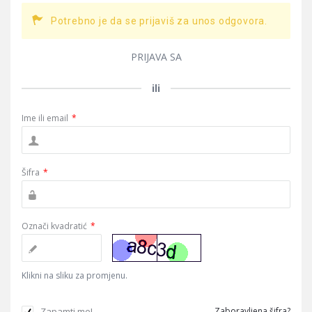
Potrebno je da se prijaviš za unos odgovora.
PRIJAVA SA
ili
Ime ili email
*
Šifra
*
Označi kvadratić
*
Klikni na sliku za promjenu.
Zapamti me!
Zaboravljena šifra?