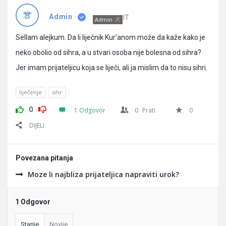
Pitanja
IT
Admin
Admin
Sellam alejkum. Da li liječnik Kur’anom može da kaže kako je
neko obolio od sihra, a u stvari osoba nije bolesna od sihra?
Jer imam prijateljicu koja se liječi, ali ja mislim da to nisu sihri.
liječenje
sihr
0
1 Odgovor
0
Prati
0
DIJELI
Povezana pitanja
Moze li najbliza prijateljica napraviti urok?
1 Odgovor
Starije
Novije