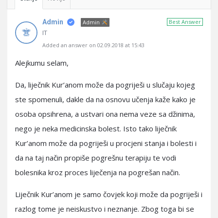
Admin
Best Answer
Admin
IT
Added an answer on 02.09.2018 at 15:43
Alejkumu selam,
Da, liječnik Kur’anom može da pogriješi u slučaju kojeg
ste spomenuli, dakle da na osnovu učenja kaže kako je
osoba opsihrena, a ustvari ona nema veze sa džinima,
nego je neka medicinska bolest. Isto tako liječnik
Kur’anom može da pogriješi u procjeni stanja i bolesti i
da na taj način propiše pogrešnu terapiju te vodi
bolesnika kroz proces liječenja na pogrešan način.
Liječnik Kur’anom je samo čovjek koji može da pogriješi i
razlog tome je neiskustvo i neznanje. Zbog toga bi se