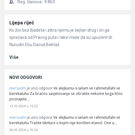
Reg. članova :
9.863
Članci
Lijepa riječ
Ko živi bez ibadeta i zikra njemu je šejtan drug i on ga
sprečava od Pravog puta i takvi misle da su upućeni! dr.
Nurudin Ebu Davud Bektaš
Više
NOVI ODGOVORI
mersadm
Ve alejkumu-s-selam ve rahmetullahi ve
je unio odgovor
berekatuhu Za bračno savjetovanje se obratite nekome koga lično
poznajete.…
13.10.2024 u 15:25
mersadm
Ve alejkumu-s-selam ve rahmetullahi ve
je unio odgovor
berekatuhu Tražite tiknture u kojim nije korišten etanol. One u…
28.09.2024 u 19:26