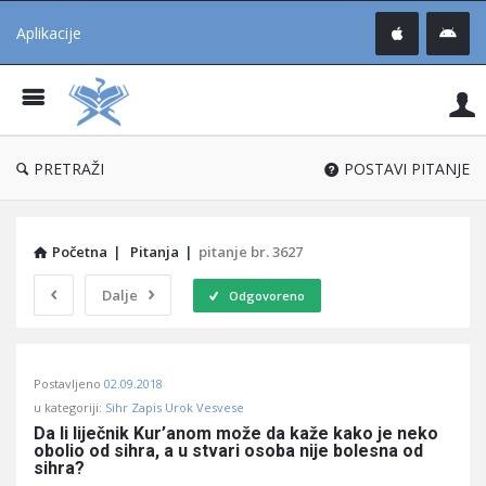
Aplikacije
Pit
Uč
®
PRETRAŽI
POSTAVI PITANJE
Početna
|
Pitanja
|
pitanje br. 3627
Dalje
Odgovoreno
Pitaj
Postavljeno
02.09.2018
Učene
u kategoriji:
Sihr Zapis Urok Vesvese
®
Da li liječnik Kur’anom može da kaže kako je neko 
obolio od sihra, a u stvari osoba nije bolesna od 
Latest
sihra?