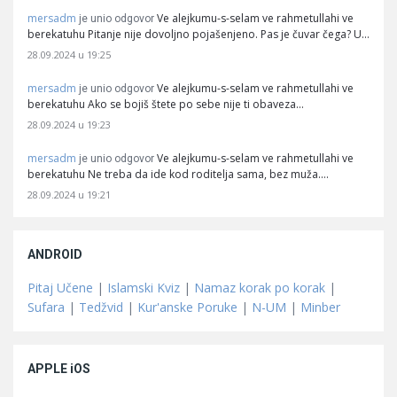
mersadm
Ve alejkumu-s-selam ve rahmetullahi ve
je unio odgovor
berekatuhu Pitanje nije dovoljno pojašenjeno. Pas je čuvar čega? U…
28.09.2024 u 19:25
mersadm
Ve alejkumu-s-selam ve rahmetullahi ve
je unio odgovor
berekatuhu Ako se bojiš štete po sebe nije ti obaveza…
28.09.2024 u 19:23
mersadm
Ve alejkumu-s-selam ve rahmetullahi ve
je unio odgovor
berekatuhu Ne treba da ide kod roditelja sama, bez muža.…
28.09.2024 u 19:21
ANDROID
Pitaj Učene
|
Islamski Kviz
|
Namaz korak po korak
|
Sufara
|
Tedžvid
|
Kur'anske Poruke
|
N-UM
|
Minber
APPLE iOS