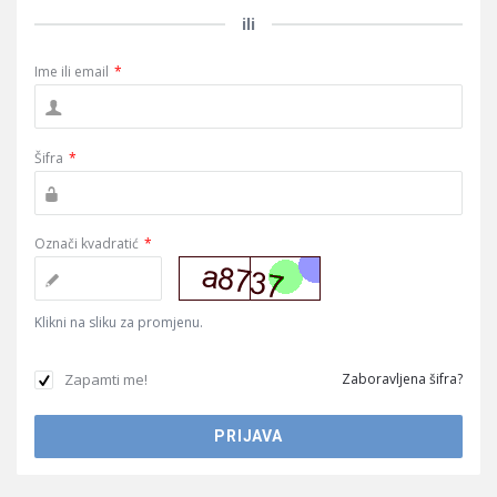
ili
Ime ili email
*
Šifra
*
Označi kvadratić
*
Klikni na sliku za promjenu.
Zapamti me!
Zaboravljena šifra?