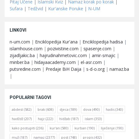
Pitaj Učene
|
Islamski Kviz
|
Namaz korak po korak
|
Sufara
|
Tedžvid
|
Kur'anske Poruke
|
N-UM
LINKOVI
n-um.com
|
Enciklopedija Kur'ana
|
Enciklopedija hadisa
|
islamhouse.com
|
pozivistine.com
|
spasenje.com
|
zijadljakic.ba
|
hajrudinahmetovic.com
|
amir-smajic
|
minber.ba
|
hidayaacademy.com
|
el-asr.com
|
putsredine.com
|
Predaje BiH Daija
|
s-d-o.org
|
namaz.ba
|
POPULARNI TAGOVI
abdest
(582)
brak
(608)
djeca
(189)
dova
(490)
hadis
(340)
hadždž
(207)
hajz
(222)
hidžab
(187)
islam
(353)
kako postupiti
(236)
kur'an
(580)
kurban
(190)
liječenje
(190)
muž
(187)
namaz
(2377)
post
(748)
propis
(432)