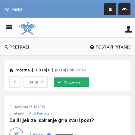
Aplikacije
Pit
Uč
®
PRETRAŽI
POSTAVI PITANJE
Početna
|
Pitanja
|
pitanje br. 19157
Dalje
Odgovoreno
Pitaj
Postavljeno
23.12.2019
Učene
u kategoriji:
Post Ramazan
®
Da li lijek za ispiranje grla kvari post?
Latest