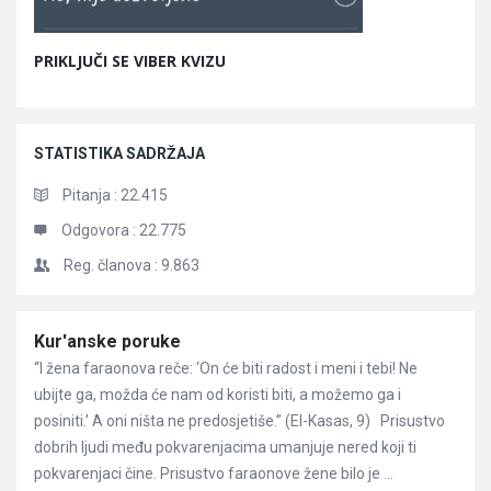
PRIKLJUČI SE VIBER KVIZU
STATISTIKA SADRŽAJA
Pitanja :
22.415
Odgovora :
22.775
Reg. članova :
9.863
Članci
Kur'anske poruke
“I žena faraonova reče: ‘On će biti radost i meni i tebi! Ne
ubijte ga, možda će nam od koristi biti, a možemo ga i
posiniti.’ A oni ništa ne predosjetiše.” (El-Kasas, 9) Prisustvo
dobrih ljudi među pokvarenjacima umanjuje nered koji ti
pokvarenjaci čine. Prisustvo faraonove žene bilo je ...