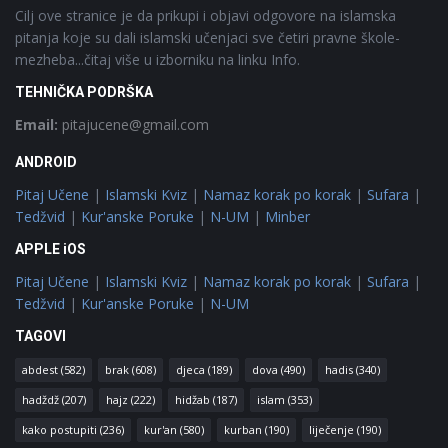
Cilj ove stranice je da prikupi i objavi odgovore na islamska
pitanja koje su dali islamski učenjaci sve četiri pravne škole-
mezheba...čitaj više u izborniku na linku Info.
TEHNIČKA PODRŠKA
Email:
pitajucene@gmail.com
ANDROID
Pitaj Učene
|
Islamski Kviz
|
Namaz korak po korak
|
Sufara
|
Tedžvid
|
Kur'anske Poruke
|
N-UM
|
Minber
APPLE iOS
Pitaj Učene
|
Islamski Kviz
|
Namaz korak po korak
|
Sufara
|
Tedžvid
|
Kur'anske Poruke
|
N-UM
TAGOVI
abdest
(582)
brak
(608)
djeca
(189)
dova
(490)
hadis
(340)
hadždž
(207)
hajz
(222)
hidžab
(187)
islam
(353)
kako postupiti
(236)
kur'an
(580)
kurban
(190)
liječenje
(190)