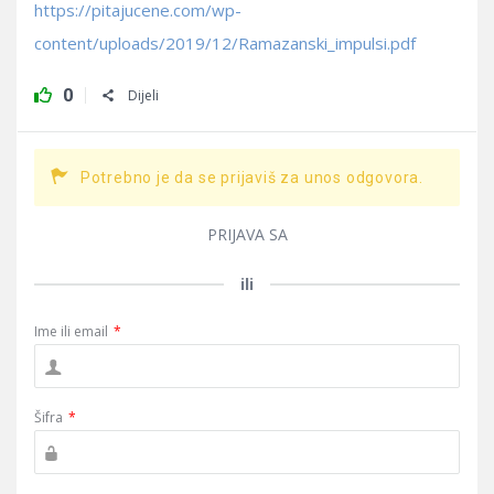
https://pitajucene.com/wp-
content/uploads/2019/12/Ramazanski_impulsi.pdf
0
Dijeli
Potrebno je da se prijaviš za unos odgovora.
PRIJAVA SA
ili
Ime ili email
*
Šifra
*