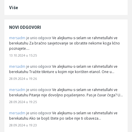
Više
NOVI ODGOVORI
mersadm
Ve alejkumu-s-selam ve rahmetullahi ve
je unio odgovor
berekatuhu Za bračno savjetovanje se obratite nekome koga lično
poznajete.…
13.10.2024 u 15:25
mersadm
Ve alejkumu-s-selam ve rahmetullahi ve
je unio odgovor
berekatuhu Tražite tiknture u kojim nije korišten etanol. One u…
28.09.2024 u 19:26
mersadm
Ve alejkumu-s-selam ve rahmetullahi ve
je unio odgovor
berekatuhu Pitanje nije dovoljno pojašenjeno. Pas je čuvar čega? U…
28.09.2024 u 19:25
mersadm
Ve alejkumu-s-selam ve rahmetullahi ve
je unio odgovor
berekatuhu Ako se bojiš štete po sebe nije ti obaveza…
28.09.2024 u 19:23