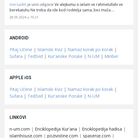
mersadm
Ve alejkumu-s-selam ve rahmetullahi ve
je unio odgovor
berekatuhu Ne treba da ide kod roditelja sama, bez muža.…
28.09.2024 u 19:21
ANDROID
Pitaj Učene
|
Islamski Kviz
|
Namaz korak po korak
|
Sufara
|
Tedžvid
|
Kur'anske Poruke
|
N-UM
|
Minber
APPLE iOS
Pitaj Učene
|
Islamski Kviz
|
Namaz korak po korak
|
Sufara
|
Tedžvid
|
Kur'anske Poruke
|
N-UM
LINKOVI
n-um.com
|
Enciklopedija Kur'ana
|
Enciklopedija hadisa
|
islamhouse.com
|
pozivistine.com
|
spasenje.com
|