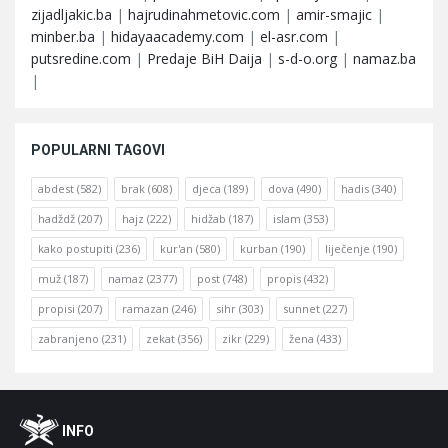
zijadljakic.ba
|
hajrudinahmetovic.com
|
amir-smajic
|
minber.ba
|
hidayaacademy.com
|
el-asr.com
|
putsredine.com
|
Predaje BiH Daija
|
s-d-o.org
|
namaz.ba
|
POPULARNI TAGOVI
abdest
(582)
brak
(608)
djeca
(189)
dova
(490)
hadis
(340)
hadždž
(207)
hajz
(222)
hidžab
(187)
islam
(353)
kako postupiti
(236)
kur'an
(580)
kurban
(190)
liječenje
(190)
muž
(187)
namaz
(2377)
post
(748)
propis
(432)
propisi
(207)
ramazan
(246)
sihr
(303)
sunnet
(227)
zabranjeno
(231)
zekat
(356)
zikr
(229)
žena
(433)
Footer
O
INFO