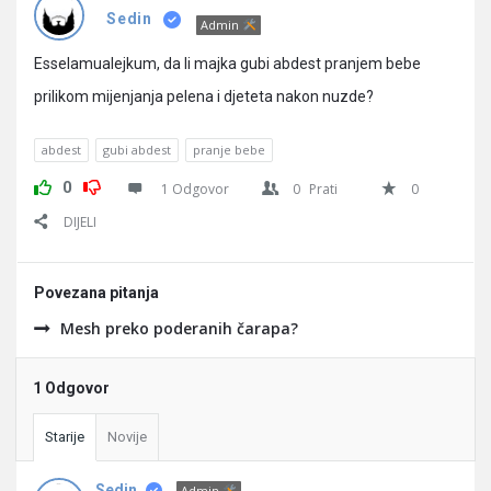
Pitanja
Sedin
Admin
Esselamualejkum, da li majka gubi abdest pranjem bebe
prilikom mijenjanja pelena i djeteta nakon nuzde?
abdest
gubi abdest
pranje bebe
0
1 Odgovor
0
Prati
0
DIJELI
Povezana pitanja
Mesh preko poderanih čarapa?
1 Odgovor
Starije
Novije
Sedin
Admin