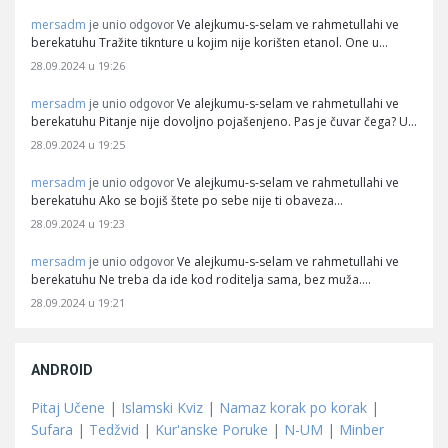
mersadm
Ve alejkumu-s-selam ve rahmetullahi ve
je unio odgovor
berekatuhu Tražite tiknture u kojim nije korišten etanol. One u…
28.09.2024 u 19:26
mersadm
Ve alejkumu-s-selam ve rahmetullahi ve
je unio odgovor
berekatuhu Pitanje nije dovoljno pojašenjeno. Pas je čuvar čega? U…
28.09.2024 u 19:25
mersadm
Ve alejkumu-s-selam ve rahmetullahi ve
je unio odgovor
berekatuhu Ako se bojiš štete po sebe nije ti obaveza…
28.09.2024 u 19:23
mersadm
Ve alejkumu-s-selam ve rahmetullahi ve
je unio odgovor
berekatuhu Ne treba da ide kod roditelja sama, bez muža.…
28.09.2024 u 19:21
ANDROID
Pitaj Učene
|
Islamski Kviz
|
Namaz korak po korak
|
Sufara
|
Tedžvid
|
Kur'anske Poruke
|
N-UM
|
Minber