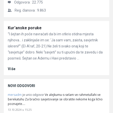
Odgovora :
22.775
Reg. članova :
9.863
Članci
Kur'anske poruke
“I šejtan ih poče navraćati da bi im otkrio stidna mjesta
njihova… i zaklinjaše im se: ‘Ja sam vam, zaista, savjetnik
iskreni!'” (El-A'raf, 20-21) Ne želi ti svako onaj koji te
“savjetuje” dobro. Neki “savjeti” su ti upućni da te zavedu i da
posrneš. Šejtan se Ademu i Havi predstavio ...
Više
NOVI ODGOVORI
mersadm
Ve alejkumu-s-selam ve rahmetullahi ve
je unio odgovor
berekatuhu Za bračno savjetovanje se obratite nekome koga lično
poznajete.…
13.10.2024 u 15:25