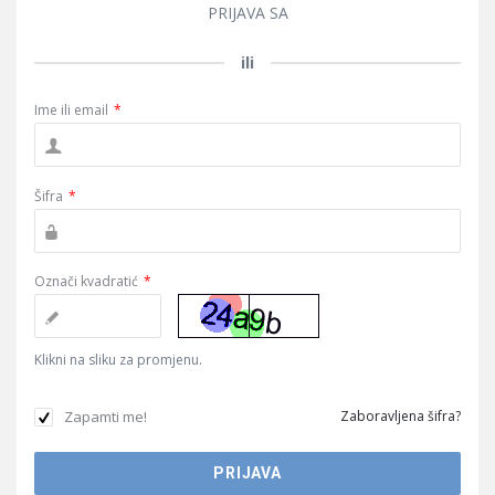
PRIJAVA SA
ili
Ime ili email
*
Šifra
*
Označi kvadratić
*
Klikni na sliku za promjenu.
Zapamti me!
Zaboravljena šifra?