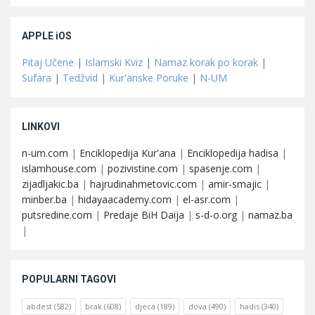
APPLE iOS
Pitaj Učene
|
Islamski Kviz
|
Namaz korak po korak
|
Sufara
|
Tedžvid
|
Kur'anske Poruke
|
N-UM
LINKOVI
n-um.com
|
Enciklopedija Kur'ana
|
Enciklopedija hadisa
|
islamhouse.com
|
pozivistine.com
|
spasenje.com
|
zijadljakic.ba
|
hajrudinahmetovic.com
|
amir-smajic
|
minber.ba
|
hidayaacademy.com
|
el-asr.com
|
putsredine.com
|
Predaje BiH Daija
|
s-d-o.org
|
namaz.ba
|
POPULARNI TAGOVI
abdest
(582)
brak
(608)
djeca
(189)
dova
(490)
hadis
(340)