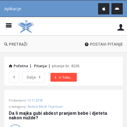
Aplikacije
Pit
Uč
®
PRETRAŽI
POSTAVI PITANJE
Početna
|
Pitanja
|
pitanje br. 8228
Dalje
U Toku...
Pitaj
Postavljeno
15.11.2018
Učene
u kategoriji:
Abdest Mesh Tejemum
®
Da li majka gubi abdest pranjem bebe i djeteta 
nakon nužde?
Latest