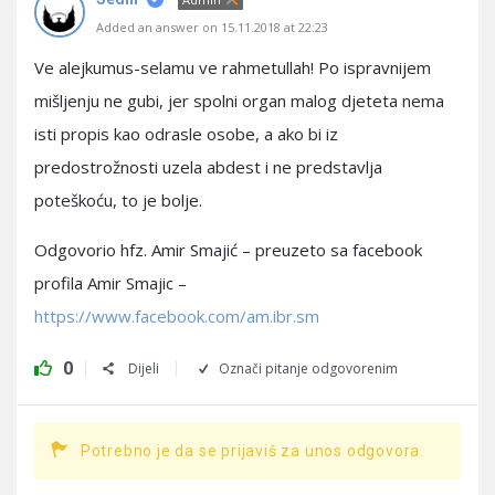
Added an answer on 15.11.2018 at 22:23
Ve alejkumus-selamu ve rahmetullah! Po ispravnijem
mišljenju ne gubi, jer spolni organ malog djeteta nema
isti propis kao odrasle osobe, a ako bi iz
predostrožnosti uzela abdest i ne predstavlja
poteškoću, to je bolje.
Odgovorio hfz. Amir Smajić – preuzeto sa facebook
profila Amir Smajic –
https://www.facebook.com/am.ibr.sm
0
Dijeli
Označi pitanje odgovorenim
Potrebno je da se prijaviš za unos odgovora.