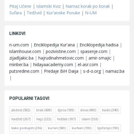
Pitaj Učene
|
Islamski Kviz
|
Namaz korak po korak
|
Sufara
|
Tedžvid
|
Kur'anske Poruke
|
N-UM
LINKOVI
n-um.com
|
Enciklopedija Kur'ana
|
Enciklopedija hadisa
|
islamhouse.com
|
pozivistine.com
|
spasenje.com
|
zijadljakic.ba
|
hajrudinahmetovic.com
|
amir-smajic
|
minber.ba
|
hidayaacademy.com
|
el-asr.com
|
putsredine.com
|
Predaje BiH Daija
|
s-d-o.org
|
namaz.ba
|
POPULARNI TAGOVI
abdest
(582)
brak
(608)
djeca
(189)
dova
(490)
hadis
(340)
hadždž
(207)
hajz
(222)
hidžab
(187)
islam
(353)
kako postupiti
(236)
kur'an
(580)
kurban
(190)
liječenje
(190)