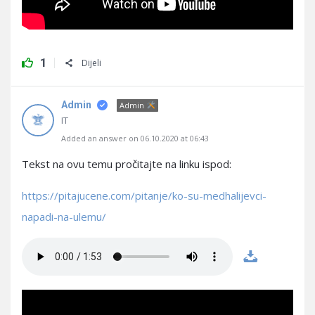
1
Dijeli
Admin
Admin
IT
Added an answer on 06.10.2020 at 06:43
Tekst na ovu temu pročitajte na linku ispod:
https://pitajucene.com/pitanje/ko-su-medhalijevci-
napadi-na-ulemu/