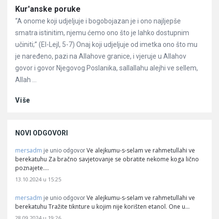
Članci
Kur'anske poruke
“A onome koji udjeljuje i bogobojazan je i ono najljepše
smatra istinitim, njemu ćemo ono što je lahko dostupnim
učiniti;” (El-Lejl, 5-7) Onaj koji udjeljuje od imetka ono što mu
je naređeno, pazi na Allahove granice, i vjeruje u Allahov
govor i govor Njegovog Poslanika, sallallahu alejhi ve sellem,
Allah ...
Više
NOVI ODGOVORI
mersadm
Ve alejkumu-s-selam ve rahmetullahi ve
je unio odgovor
berekatuhu Za bračno savjetovanje se obratite nekome koga lično
poznajete.…
13.10.2024 u 15:25
mersadm
Ve alejkumu-s-selam ve rahmetullahi ve
je unio odgovor
berekatuhu Tražite tiknture u kojim nije korišten etanol. One u…
28.09.2024 u 19:26