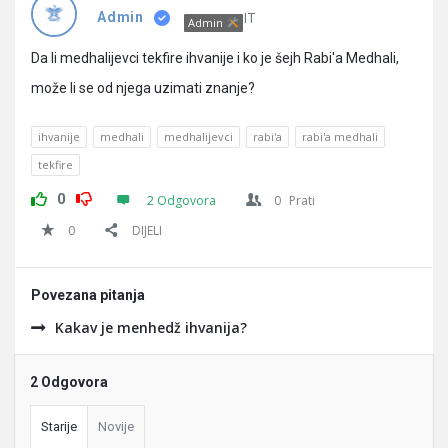
Pitanja
IT
Admin
Admin
Da li medhalijevci tekfire ihvanije i ko je šejh Rabi'a Medhali,
može li se od njega uzimati znanje?
ihvanije
medhali
medhalijevci
rabi'a
rabi'a medhali
tekfire
0
2 Odgovora
0
Prati
0
DIJELI
Povezana pitanja
Kakav je menhedž ihvanija?
2 Odgovora
Starije
Novije