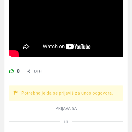
0
Dijeli
Potrebno je da se prijaviš za unos odgovora.
PRIJAVA SA
ili