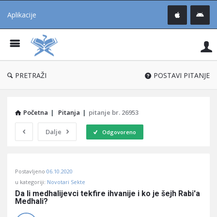
Aplikacije
Pit
Uč
®
PRETRAŽI
POSTAVI PITANJE
Početna
|
Pitanja
|
pitanje br. 26953
Dalje
Odgovoreno
Pitaj
Postavljeno
06.10.2020
Učene
u kategoriji:
Novotari Sekte
®
Da li medhalijevci tekfire ihvanije i ko je šejh Rabi'a 
Medhali?
Latest