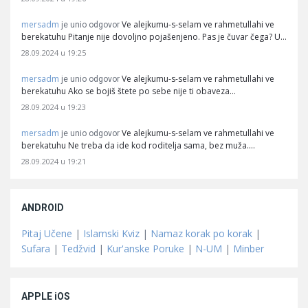
mersadm
Ve alejkumu-s-selam ve rahmetullahi ve
je unio odgovor
berekatuhu Pitanje nije dovoljno pojašenjeno. Pas je čuvar čega? U…
28.09.2024 u 19:25
mersadm
Ve alejkumu-s-selam ve rahmetullahi ve
je unio odgovor
berekatuhu Ako se bojiš štete po sebe nije ti obaveza…
28.09.2024 u 19:23
mersadm
Ve alejkumu-s-selam ve rahmetullahi ve
je unio odgovor
berekatuhu Ne treba da ide kod roditelja sama, bez muža.…
28.09.2024 u 19:21
ANDROID
Pitaj Učene
|
Islamski Kviz
|
Namaz korak po korak
|
Sufara
|
Tedžvid
|
Kur'anske Poruke
|
N-UM
|
Minber
APPLE iOS