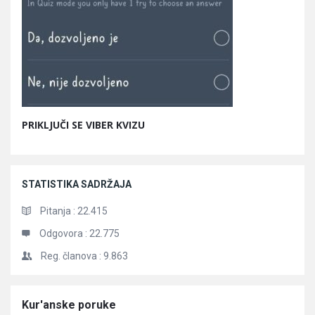
PRIKLJUČI SE VIBER KVIZU
STATISTIKA SADRŽAJA
Pitanja :
22.415
Odgovora :
22.775
Reg. članova :
9.863
Članci
Kur'anske poruke