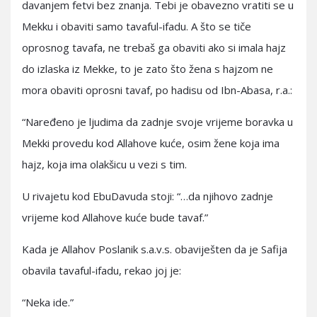
davanjem fetvi bez znanja. Tebi je obavezno vratiti se u
Mekku i obaviti samo tavaful-ifadu. A što se tiče
oprosnog tavafa, ne trebaš ga obaviti ako si imala hajz
do izlaska iz Mekke, to je zato što žena s hajzom ne
mora obaviti oprosni tavaf, po hadisu od Ibn-Abasa, r.a.:
“Naređeno je ljudima da zadnje svoje vrijeme boravka u
Mekki provedu kod Allahove kuće, osim žene koja ima
hajz, koja ima olakšicu u vezi s tim.
U rivajetu kod EbuDavuda stoji: “…da njihovo zadnje
vrijeme kod Allahove kuće bude tavaf.”
Kada je Allahov Poslanik s.a.v.s. obaviješten da je Safija
obavila tavaful-ifadu, rekao joj je:
“Neka ide.”