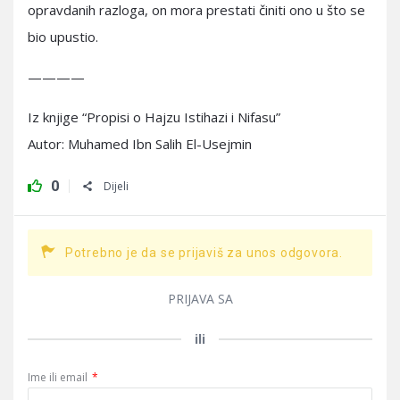
opravdanih razloga, on mora prestati činiti ono u što se
bio upustio.
————
Iz knjige “Propisi o Hajzu Istihazi i Nifasu”
Autor: Muhamed Ibn Salih El-Usejmin
0
Dijeli
Potrebno je da se prijaviš za unos odgovora.
PRIJAVA SA
ili
Ime ili email
*