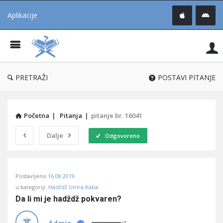
Aplikacije
Pit
Uč
®
PRETRAŽI
POSTAVI PITANJE
Početna
|
Pitanja
|
pitanje br. 16041
Dalje
Odgovoreno
Pitaj
Postavljeno
16.08.2019
Učene
u kategoriji:
Hadždž Umra Kaba
®
Da li mi je hadždž pokvaren?
Latest