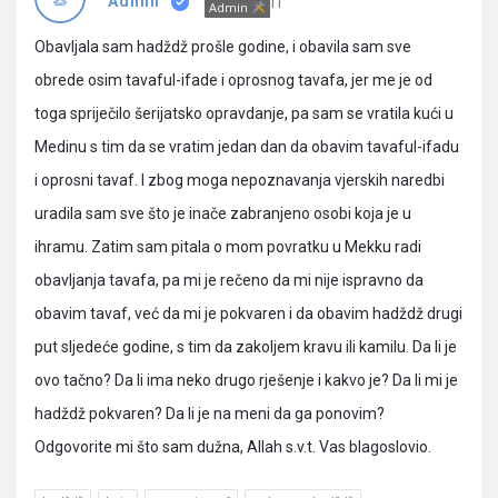
Pitanja
IT
Admin
Admin
Obavljala sam hadždž prošle godine, i obavila sam sve
obrede osim tavaful-ifade i oprosnog tavafa, jer me je od
toga spriječilo šerijatsko opravdanje, pa sam se vratila kući u
Medinu s tim da se vratim jedan dan da obavim tavaful-ifadu
i oprosni tavaf. I zbog moga nepoznavanja vjerskih naredbi
uradila sam sve što je inače zabranjeno osobi koja je u
ihramu. Zatim sam pitala o mom povratku u Mekku radi
obavljanja tavafa, pa mi je rečeno da mi nije ispravno da
obavim tavaf, već da mi je pokvaren i da obavim hadždž drugi
put sljedeće godine, s tim da zakoljem kravu ili kamilu. Da li je
ovo tačno? Da li ima neko drugo rješenje i kakvo je? Da li mi je
hadždž pokvaren? Da li je na meni da ga ponovim?
Odgovorite mi što sam dužna, Allah s.v.t. Vas blagoslovio.