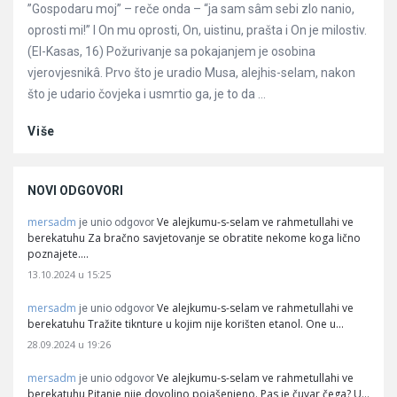
”Gospodaru moj” – reče onda – “ja sam sâm sebi zlo nanio,
oprosti mi!” I On mu oprosti, On, uistinu, prašta i On je milostiv.
(El-Kasas, 16) Požurivanje sa pokajanjem je osobina
vjerovjesnikâ. Prvo što je uradio Musa, alejhis-selam, nakon
što je udario čovjeka i usmrtio ga, je to da ...
Više
NOVI ODGOVORI
mersadm
Ve alejkumu-s-selam ve rahmetullahi ve
je unio odgovor
berekatuhu Za bračno savjetovanje se obratite nekome koga lično
poznajete.…
13.10.2024 u 15:25
mersadm
Ve alejkumu-s-selam ve rahmetullahi ve
je unio odgovor
berekatuhu Tražite tiknture u kojim nije korišten etanol. One u…
28.09.2024 u 19:26
mersadm
Ve alejkumu-s-selam ve rahmetullahi ve
je unio odgovor
berekatuhu Pitanje nije dovoljno pojašenjeno. Pas je čuvar čega? U…