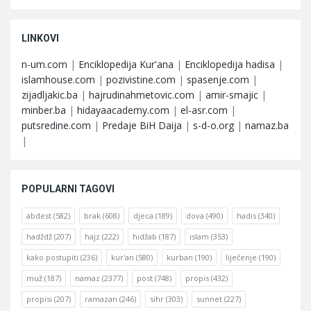
LINKOVI
n-um.com
|
Enciklopedija Kur'ana
|
Enciklopedija hadisa
|
islamhouse.com
|
pozivistine.com
|
spasenje.com
|
zijadljakic.ba
|
hajrudinahmetovic.com
|
amir-smajic
|
minber.ba
|
hidayaacademy.com
|
el-asr.com
|
putsredine.com
|
Predaje BiH Daija
|
s-d-o.org
|
namaz.ba
|
POPULARNI TAGOVI
abdest
(582)
brak
(608)
djeca
(189)
dova
(490)
hadis
(340)
hadždž
(207)
hajz
(222)
hidžab
(187)
islam
(353)
kako postupiti
(236)
kur'an
(580)
kurban
(190)
liječenje
(190)
muž
(187)
namaz
(2377)
post
(748)
propis
(432)
propisi
(207)
ramazan
(246)
sihr
(303)
sunnet
(227)