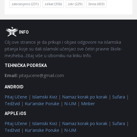
zabranjeno
(231)
zekat
(356)
zikr
(229)
žena
(433)
Footer
O
INFO
Cilj ove stranice je da prikupi i objavi odgovore na islamska
pitanja koje su dali islamski učenjaci sve četiri pravne škole-
mezheba...čitaj više u izborniku na linku Info.
TEHNIČKA PODRŠKA
Email:
pitajucene@gmail.com
ANDROID
Pitaj Učene
|
Islamski Kviz
|
Namaz korak po korak
|
Sufara
|
Tedžvid
|
Kur'anske Poruke
|
N-UM
|
Minber
APPLE iOS
Pitaj Učene
|
Islamski Kviz
|
Namaz korak po korak
|
Sufara
|
Tedžvid
|
Kur'anske Poruke
|
N-UM