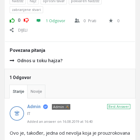
hadždž
hajz
oprosni tavaf
pokvaren hadždž
zabranjene stvari
0
1 Odgovor
0
Prati
0
DIJELI
Povezana pitanja
Odnos u toku hajza?
1 Odgovor
Starije
Novije
Admin
Best Answer
Admin
IT
Added an answer on 16.08.2019 at 16:40
Ovo je, također, jedna od nevolja koja je prouzrokovana