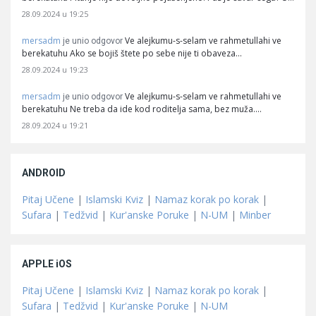
28.09.2024 u 19:25
mersadm
Ve alejkumu-s-selam ve rahmetullahi ve
je unio odgovor
berekatuhu Ako se bojiš štete po sebe nije ti obaveza…
28.09.2024 u 19:23
mersadm
Ve alejkumu-s-selam ve rahmetullahi ve
je unio odgovor
berekatuhu Ne treba da ide kod roditelja sama, bez muža.…
28.09.2024 u 19:21
ANDROID
Pitaj Učene
|
Islamski Kviz
|
Namaz korak po korak
|
Sufara
|
Tedžvid
|
Kur'anske Poruke
|
N-UM
|
Minber
APPLE iOS
Pitaj Učene
|
Islamski Kviz
|
Namaz korak po korak
|
Sufara
|
Tedžvid
|
Kur'anske Poruke
|
N-UM