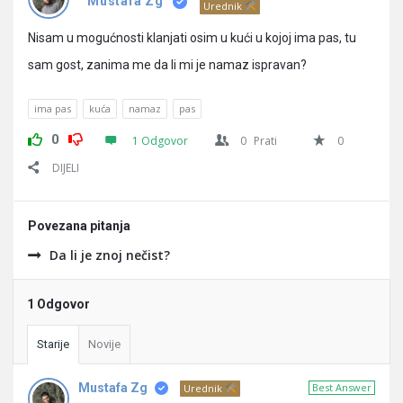
Pitanja
Mustafa Zg
Urednik
Nisam u mogućnosti klanjati osim u kući u kojoj ima pas, tu
sam gost, zanima me da li mi je namaz ispravan?
ima pas
kuća
namaz
pas
0
1 Odgovor
0
Prati
0
DIJELI
Povezana pitanja
Da li je znoj nečist?
1 Odgovor
Starije
Novije
Mustafa Zg
Best Answer
Urednik