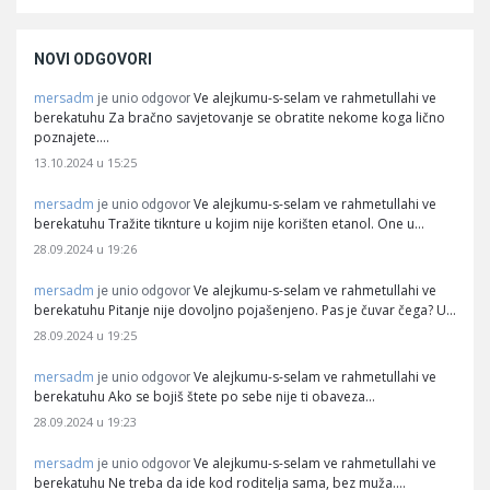
NOVI ODGOVORI
mersadm
Ve alejkumu-s-selam ve rahmetullahi ve
je unio odgovor
berekatuhu Za bračno savjetovanje se obratite nekome koga lično
poznajete.…
13.10.2024 u 15:25
mersadm
Ve alejkumu-s-selam ve rahmetullahi ve
je unio odgovor
berekatuhu Tražite tiknture u kojim nije korišten etanol. One u…
28.09.2024 u 19:26
mersadm
Ve alejkumu-s-selam ve rahmetullahi ve
je unio odgovor
berekatuhu Pitanje nije dovoljno pojašenjeno. Pas je čuvar čega? U…
28.09.2024 u 19:25
mersadm
Ve alejkumu-s-selam ve rahmetullahi ve
je unio odgovor
berekatuhu Ako se bojiš štete po sebe nije ti obaveza…
28.09.2024 u 19:23
mersadm
Ve alejkumu-s-selam ve rahmetullahi ve
je unio odgovor
berekatuhu Ne treba da ide kod roditelja sama, bez muža.…