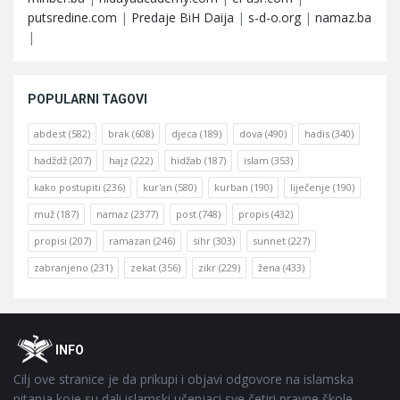
putsredine.com
|
Predaje BiH Daija
|
s-d-o.org
|
namaz.ba
|
POPULARNI TAGOVI
abdest
(582)
brak
(608)
djeca
(189)
dova
(490)
hadis
(340)
hadždž
(207)
hajz
(222)
hidžab
(187)
islam
(353)
kako postupiti
(236)
kur'an
(580)
kurban
(190)
liječenje
(190)
muž
(187)
namaz
(2377)
post
(748)
propis
(432)
propisi
(207)
ramazan
(246)
sihr
(303)
sunnet
(227)
zabranjeno
(231)
zekat
(356)
zikr
(229)
žena
(433)
Footer
O
INFO
Cilj ove stranice je da prikupi i objavi odgovore na islamska
pitanja koje su dali islamski učenjaci sve četiri pravne škole-