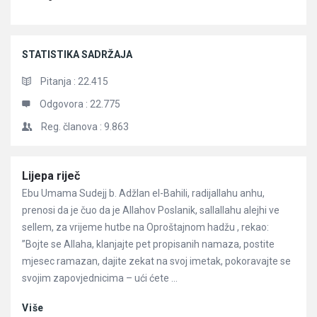
STATISTIKA SADRŽAJA
Pitanja :
22.415
Odgovora :
22.775
Reg. članova :
9.863
Članci
Lijepa riječ
Ebu Umama Sudejj b. Adžlan el-Bahili, radijallahu anhu,
prenosi da je čuo da je Allahov Poslanik, sallallahu alejhi ve
sellem, za vrijeme hutbe na Oproštajnom hadžu , rekao:
”Bojte se Allaha, klanjajte pet propisanih namaza, postite
mjesec ramazan, dajite zekat na svoj imetak, pokoravajte se
svojim zapovjednicima – ući ćete ...
Više