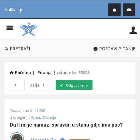
Aplikacije
Pit
Uč
®
PRETRAŽI
POSTAVI PITANJE
Početna
|
Pitanja
|
pitanje br. 53928
Dalje
Odgovoreno
Pitaj
Postavljeno
01.11.2021
Učene
u kategoriji:
Namaz Džamija
®
Da li mi je namaz ispravan u stanu gdje ima pas?
Latest