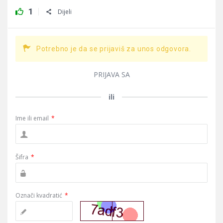
1
Dijeli
Potrebno je da se prijaviš za unos odgovora.
PRIJAVA SA
ili
Ime ili email
*
Šifra
*
Označi kvadratić
*