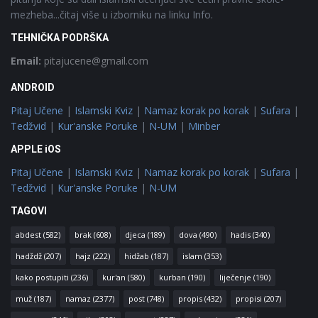
mezheba...čitaj više u izborniku na linku Info.
TEHNIČKA PODRŠKA
Email:
pitajucene@gmail.com
ANDROID
Pitaj Učene
|
Islamski Kviz
|
Namaz korak po korak
|
Sufara
|
Tedžvid
|
Kur'anske Poruke
|
N-UM
|
Minber
APPLE iOS
Pitaj Učene
|
Islamski Kviz
|
Namaz korak po korak
|
Sufara
|
Tedžvid
|
Kur'anske Poruke
|
N-UM
TAGOVI
abdest
(582)
brak
(608)
djeca
(189)
dova
(490)
hadis
(340)
hadždž
(207)
hajz
(222)
hidžab
(187)
islam
(353)
kako postupiti
(236)
kur'an
(580)
kurban
(190)
liječenje
(190)
muž
(187)
namaz
(2377)
post
(748)
propis
(432)
propisi
(207)