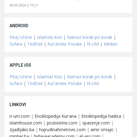
28.09.2024 u 19:21
ANDROID
Pitaj Učene
|
Islamski Kviz
|
Namaz korak po korak
|
Sufara
|
Tedžvid
|
Kur'anske Poruke
|
N-UM
|
Minber
APPLE iOS
Pitaj Učene
|
Islamski Kviz
|
Namaz korak po korak
|
Sufara
|
Tedžvid
|
Kur'anske Poruke
|
N-UM
LINKOVI
n-um.com
|
Enciklopedija Kur'ana
|
Enciklopedija hadisa
|
islamhouse.com
|
pozivistine.com
|
spasenje.com
|
zijadljakic.ba
|
hajrudinahmetovic.com
|
amir-smajic
|
minber.ba
|
hidayaacademy.com
|
el-asr.com
|