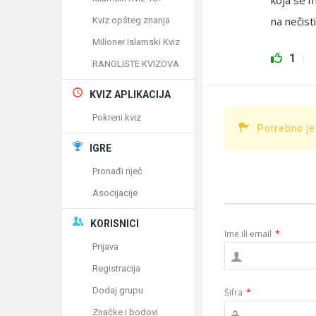
koja se m
na nečist
Kviz opšteg znanja
Milioner Islamski Kviz
1
RANGLISTE KVIZOVA
KVIZ APLIKACIJA
Pokreni kviz
Potrebno je
IGRE
Pronađi riječ
Asocijacije
KORISNICI
Ime ili email
*
Prijava
Registracija
Dodaj grupu
Šifra
*
Značke i bodovi