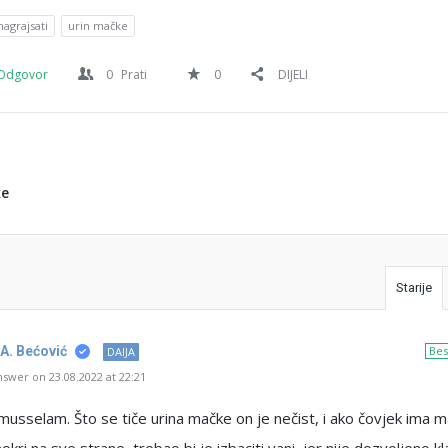
nagrajsati
urin mačke
Odgovor
0
Prati
0
DIJELI
ke
Starije
 A. Bećović
Bes
DAIJA
swer on 23.08.2022 at 22:21
musselam. Što se tiče urina mačke on je nečist, i ako čovjek ima 