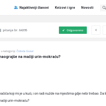
Pitaj
Pitaj
Najaktivniji članovi
Kvizovi i igre
Novosti
Učene
Učene
®
®
Navigacija
|
pitanje br. 64395
Odgovoreno
u kategoriji:
Čistoća Gusul
 naograjše na mačiji urin-mokraću?
iča koji mi je u kući, i on radi nužde na mjestima gdje nebi trebao. Da 
mačiji urin-mokraću?