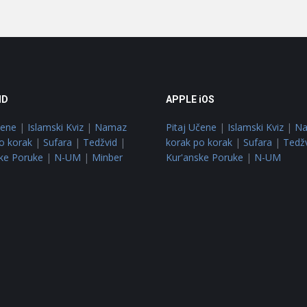
ID
APPLE iOS
čene
|
Islamski Kviz
|
Namaz
Pitaj Učene
|
Islamski Kviz
|
N
o korak
|
Sufara
|
Tedžvid
|
korak po korak
|
Sufara
|
Tedž
ke Poruke
|
N-UM
|
Minber
Kur'anske Poruke
|
N-UM