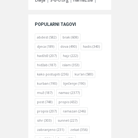
POPULARNI TAGOVI
abdest
(582)
brak
(608)
djeca
(189)
dova
(490)
hadis
(340)
hadždž
(207)
hajz
(222)
hidžab
(187)
islam
(353)
kako postupiti
(236)
kur'an
(580)
kurban
(190)
liječenje
(190)
muž
(187)
namaz
(2377)
post
(748)
propis
(432)
propisi
(207)
ramazan
(246)
sihr
(303)
sunnet
(227)
zabranjeno
(231)
zekat
(356)