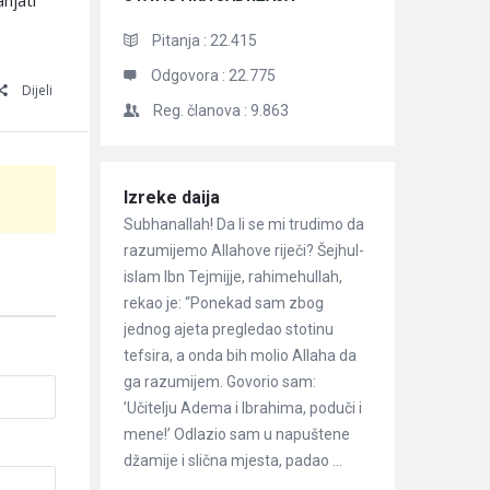
anjati
Pitanja :
22.415
Odgovora :
22.775
Dijeli
Reg. članova :
9.863
Članci
Izreke daija
Subhanallah! Da li se mi trudimo da
razumijemo Allahove riječi? Šejhul-
islam Ibn Tejmijje, rahimehullah,
rekao je: “Ponekad sam zbog
jednog ajeta pregledao stotinu
tefsira, a onda bih molio Allaha da
ga razumijem. Govorio sam:
’Učitelju Adema i Ibrahima, poduči i
mene!’ Odlazio sam u napuštene
džamije i slična mjesta, padao ...