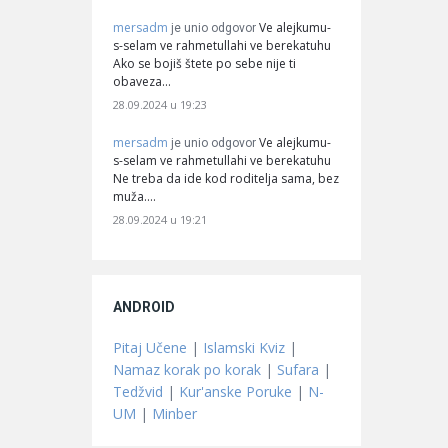
mersadm
Ve alejkumu-
je unio odgovor
s-selam ve rahmetullahi ve berekatuhu
Ako se bojiš štete po sebe nije ti
obaveza…
28.09.2024 u 19:23
mersadm
Ve alejkumu-
je unio odgovor
s-selam ve rahmetullahi ve berekatuhu
Ne treba da ide kod roditelja sama, bez
muža.…
28.09.2024 u 19:21
ANDROID
Pitaj Učene
|
Islamski Kviz
|
Namaz korak po korak
|
Sufara
|
Tedžvid
|
Kur'anske Poruke
|
N-
UM
|
Minber