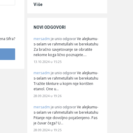
Više
NOVI ODGOVORI
mersadm
Ve alejkumu-
na šifra?
je unio odgovor
s-selam ve rahmetullahi ve berekatuhu
Za bračno savjetovanje se obratite
nekome koga lično poznajete.…
13.10.2024 u 15:25
mersadm
Ve alejkumu-
je unio odgovor
s-selam ve rahmetullahi ve berekatuhu
Tražite tiknture u kojim nije korišten
etanol. One u…
28.09.2024 u 19:26
mersadm
Ve alejkumu-
je unio odgovor
s-selam ve rahmetullahi ve berekatuhu
Pitanje nije dovoljno pojašenjeno. Pas
je čuvar čega? U…
28.09.2024 u 19:25