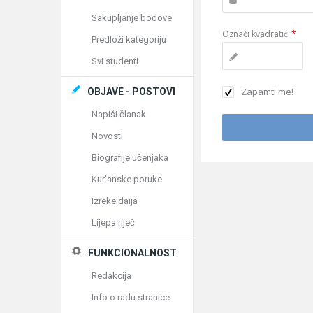
Sakupljanje bodove
Označi kvadratić
*
Predloži kategoriju
Svi studenti
Zapamti me!
OBJAVE - POSTOVI
Napiši članak
Novosti
Biografije učenjaka
Kur'anske poruke
Izreke daija
Lijepa riječ
FUNKCIONALNOST
Redakcija
Info o radu stranice