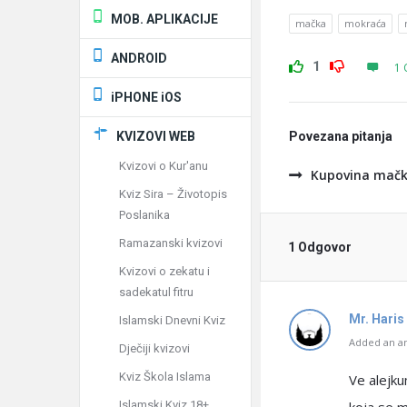
MOB. APLIKACIJE
mačka
mokraća
ANDROID
1
1 
iPHONE iOS
KVIZOVI WEB
Povezana pitanja
Kvizovi o Kur'anu
Kupovina mač
Kviz Sira – Životopis
Poslanika
Ramazanski kvizovi
1 Odgovor
Kvizovi o zekatu i
sadekatul fitru
Mr. Haris
Islamski Dnevni Kviz
Added an an
Dječiji kvizovi
Kviz Škola Islama
Ve alejku
Islamski Kviz 18+