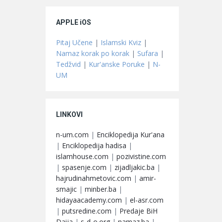
APPLE iOS
Pitaj Učene
|
Islamski Kviz
|
Namaz korak po korak
|
Sufara
|
Tedžvid
|
Kur'anske Poruke
|
N-
UM
LINKOVI
n-um.com
|
Enciklopedija Kur'ana
|
Enciklopedija hadisa
|
islamhouse.com
|
pozivistine.com
|
spasenje.com
|
zijadljakic.ba
|
hajrudinahmetovic.com
|
amir-
smajic
|
minber.ba
|
hidayaacademy.com
|
el-asr.com
|
putsredine.com
|
Predaje BiH
Daija
|
s-d-o.org
|
namaz.ba
|