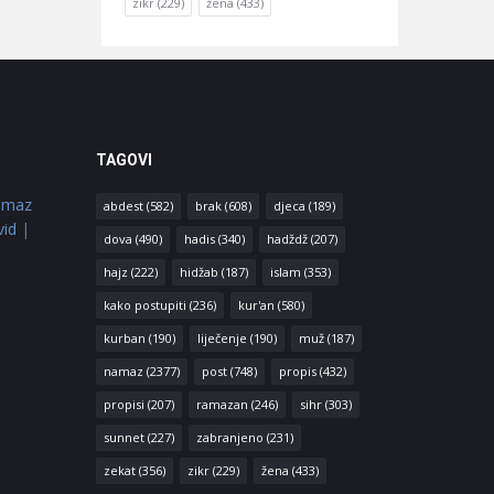
zikr
(229)
žena
(433)
TAGOVI
amaz
abdest
(582)
brak
(608)
djeca
(189)
vid
|
dova
(490)
hadis
(340)
hadždž
(207)
hajz
(222)
hidžab
(187)
islam
(353)
kako postupiti
(236)
kur'an
(580)
kurban
(190)
liječenje
(190)
muž
(187)
namaz
(2377)
post
(748)
propis
(432)
propisi
(207)
ramazan
(246)
sihr
(303)
sunnet
(227)
zabranjeno
(231)
zekat
(356)
zikr
(229)
žena
(433)