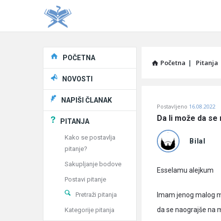
Explore
POČETNA
Početna
|
Pitanja
NOVOSTI
Pitaj
NAPIŠI ČLANAK
Postavljeno
16.08.2022
Učene
Da li može da se
PITANJA
®
Kako se postavlja
Bilal
pitanje?
Latest
Sakupljanje bodove
Pitanja
Esselamu alejkum
Postavi pitanje
Pretraži pitanja
Imam jenog malog mač
da se naograjše na 
Kategorije pitanja