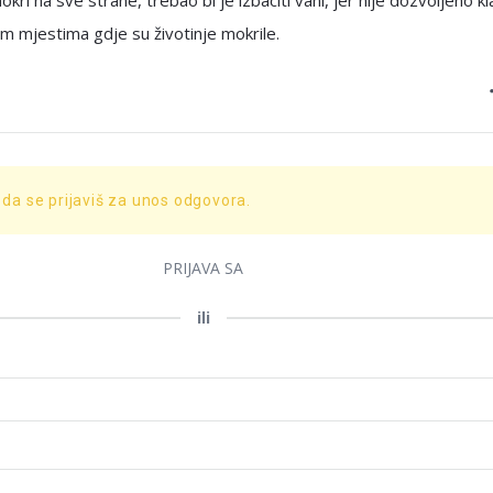
okri na sve strane, trebao bi je izbaciti vani, jer nije dozvoljeno kl
im mjestima gdje su životinje mokrile.
 da se prijaviš za unos odgovora.
PRIJAVA SA
ili