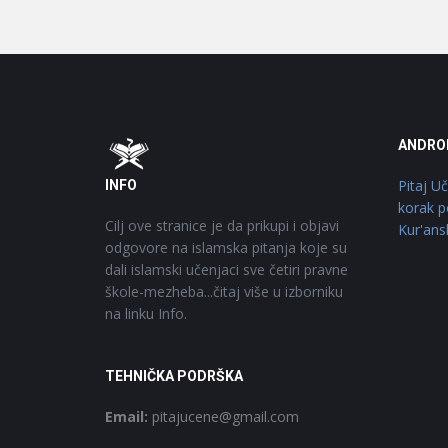
Footer
O
ANDRO
Pitaj U
INFO
korak p
Cilj ove stranice je da prikupi i objavi
Kur'ans
odgovore na islamska pitanja koje su
dali islamski učenjaci sve četiri pravne
škole-mezheba...čitaj više u izborniku
na linku Info.
TEHNIČKA PODRŠKA
Email:
pitajucene@gmail.com