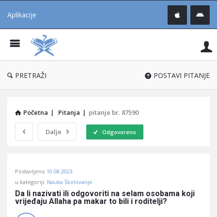
Aplikacije
Pit
Uč
®
PRETRAŽI
POSTAVI PITANJE
Početna
|
Pitanja
|
pitanje br. 87590
Dalje
Odgovoreno
Pitaj
Postavljeno
10.08.2023
Učene
u kategoriji:
Nauka Školovanje
®
Da li nazivati ili odgovoriti na selam osobama koji 
vrijeđaju Allaha pa makar to bili i roditelji?
Latest