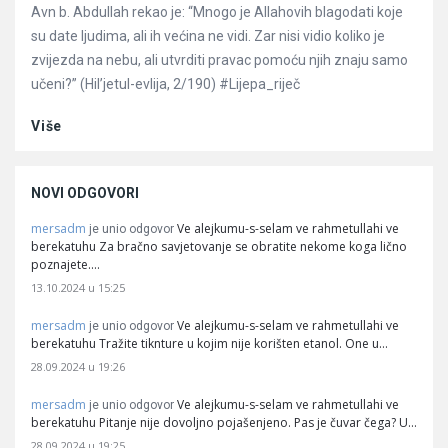
Avn b. Abdullah rekao je: “Mnogo je Allahovih blagodati koje
su date ljudima, ali ih većina ne vidi. Zar nisi vidio koliko je
zvijezda na nebu, ali utvrditi pravac pomoću njih znaju samo
učeni?” (Hil’jetul-evlija, 2/190) #Lijepa_riječ
Više
NOVI ODGOVORI
mersadm
Ve alejkumu-s-selam ve rahmetullahi ve
je unio odgovor
berekatuhu Za bračno savjetovanje se obratite nekome koga lično
poznajete.…
13.10.2024 u 15:25
mersadm
Ve alejkumu-s-selam ve rahmetullahi ve
je unio odgovor
berekatuhu Tražite tiknture u kojim nije korišten etanol. One u…
28.09.2024 u 19:26
mersadm
Ve alejkumu-s-selam ve rahmetullahi ve
je unio odgovor
berekatuhu Pitanje nije dovoljno pojašenjeno. Pas je čuvar čega? U…
28.09.2024 u 19:25