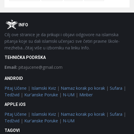
Footer
O
INFO
Cilj ove stranice je da prikupi i objavi odgovore na islamska
pitanja koje su dali islamski učenjaci sve četiri pravne škole-
mezheba...čitaj više u izborniku na linku Info.
TEHNIČKA PODRŠKA
Email:
pitajucene@gmail.com
ANDROID
Pitaj Učene
|
Islamski Kviz
|
Namaz korak po korak
|
Sufara
|
Tedžvid
|
Kur'anske Poruke
|
N-UM
|
Minber
APPLE iOS
Pitaj Učene
|
Islamski Kviz
|
Namaz korak po korak
|
Sufara
|
Tedžvid
|
Kur'anske Poruke
|
N-UM
TAGOVI