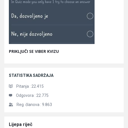
PRIKLJUČI SE VIBER KVIZU
STATISTIKA SADRŽAJA
Pitanja :
22.415
Odgovora :
22.775
Reg. članova :
9.863
Članci
Lijepa riječ