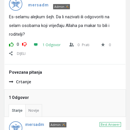
Pitanja
mersadm
Admin
Es-selamu alejkum šejh. Da li nazivati ili odgovoriti na
selam osobama koji vrijeđaju Allaha pa makar to bili i
roditelji?
0
1 Odgovor
0
Prati
0
DIJELI
Povezana pitanja
Crtanje
1 Odgovor
Starije
Novije
mersadm
Best Answer
Admin