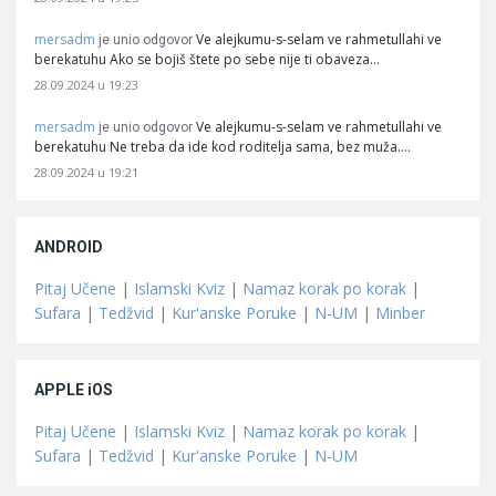
mersadm
Ve alejkumu-s-selam ve rahmetullahi ve
je unio odgovor
berekatuhu Ako se bojiš štete po sebe nije ti obaveza…
28.09.2024 u 19:23
mersadm
Ve alejkumu-s-selam ve rahmetullahi ve
je unio odgovor
berekatuhu Ne treba da ide kod roditelja sama, bez muža.…
28.09.2024 u 19:21
ANDROID
Pitaj Učene
|
Islamski Kviz
|
Namaz korak po korak
|
Sufara
|
Tedžvid
|
Kur'anske Poruke
|
N-UM
|
Minber
APPLE iOS
Pitaj Učene
|
Islamski Kviz
|
Namaz korak po korak
|
Sufara
|
Tedžvid
|
Kur'anske Poruke
|
N-UM