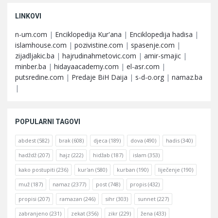
LINKOVI
n-um.com
|
Enciklopedija Kur'ana
|
Enciklopedija hadisa
|
islamhouse.com
|
pozivistine.com
|
spasenje.com
|
zijadljakic.ba
|
hajrudinahmetovic.com
|
amir-smajic
|
minber.ba
|
hidayaacademy.com
|
el-asr.com
|
putsredine.com
|
Predaje BiH Daija
|
s-d-o.org
|
namaz.ba
|
POPULARNI TAGOVI
abdest
(582)
brak
(608)
djeca
(189)
dova
(490)
hadis
(340)
hadždž
(207)
hajz
(222)
hidžab
(187)
islam
(353)
kako postupiti
(236)
kur'an
(580)
kurban
(190)
liječenje
(190)
muž
(187)
namaz
(2377)
post
(748)
propis
(432)
propisi
(207)
ramazan
(246)
sihr
(303)
sunnet
(227)
zabranjeno
(231)
zekat
(356)
zikr
(229)
žena
(433)