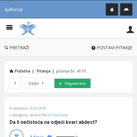
Aplikacije
Pit
Uč
®
PRETRAŽI
POSTAVI PITANJE
Početna
|
Pitanja
|
pitanje br. 4179
Dalje
Odgovoreno
Pitaj
Postavljeno
10.09.2018
Učene
u kategoriji:
Abdest Mesh Tejemum
®
Da li nečistoća na odjeći kvari abdest?
Latest