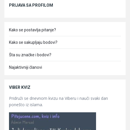
Sidebar
PRIJAVA SA PROFILOM
Kako se postavlja pitanje?
Kako se sakupljaju bodovi?
Šta su značke i bodovi?
Najaktivniji članovi
VIBER KVIZ
Pridruži se dnevnom kvizu na Viberu i nauči svaki dan
ponešto iz islama.