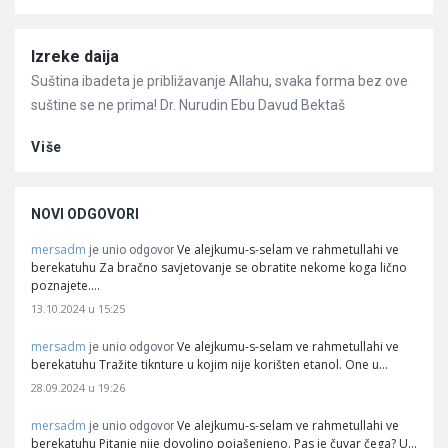
Članci
Izreke daija
Suština ibadeta je približavanje Allahu, svaka forma bez ove
suštine se ne prima! Dr. Nurudin Ebu Davud Bektaš
Više
NOVI ODGOVORI
mersadm
Ve alejkumu-s-selam ve rahmetullahi ve
je unio odgovor
berekatuhu Za bračno savjetovanje se obratite nekome koga lično
poznajete.…
13.10.2024 u 15:25
mersadm
Ve alejkumu-s-selam ve rahmetullahi ve
je unio odgovor
berekatuhu Tražite tiknture u kojim nije korišten etanol. One u…
28.09.2024 u 19:26
mersadm
Ve alejkumu-s-selam ve rahmetullahi ve
je unio odgovor
berekatuhu Pitanje nije dovoljno pojašenjeno. Pas je čuvar čega? U…