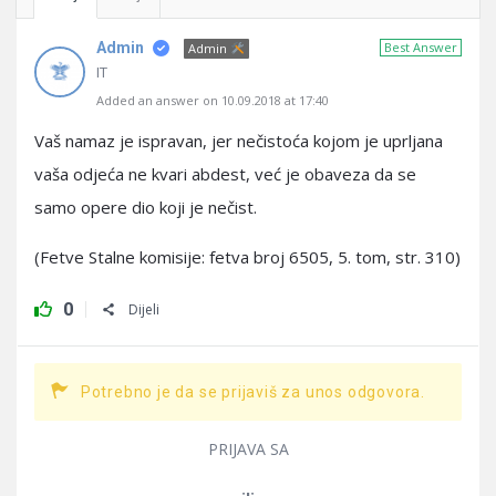
Admin
Best Answer
Admin
IT
Added an answer on 10.09.2018 at 17:40
Vaš namaz je ispravan, jer nečistoća kojom je uprljana
vaša odjeća ne kvari abdest, već je obaveza da se
samo opere dio koji je nečist.
(Fetve Stalne komisije: fetva broj 6505, 5. tom, str. 310)
0
Dijeli
Potrebno je da se prijaviš za unos odgovora.
PRIJAVA SA