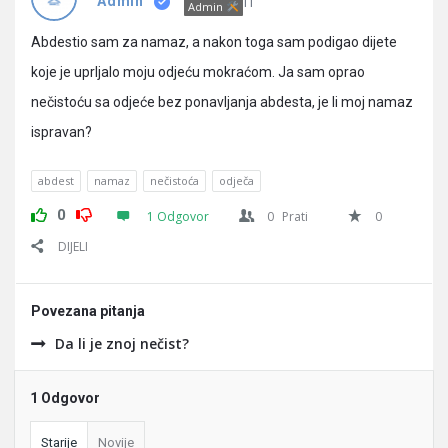
Pitanja
IT
Admin
Admin
Abdestio sam za namaz, a nakon toga sam podigao dijete
koje je uprljalo moju odjeću mokraćom. Ja sam oprao
nečistoću sa odjeće bez ponavljanja abdesta, je li moj namaz
ispravan?
abdest
namaz
nečistoća
odječa
0
1 Odgovor
0
Prati
0
DIJELI
Povezana pitanja
Da li je znoj nečist?
1 Odgovor
Starije
Novije