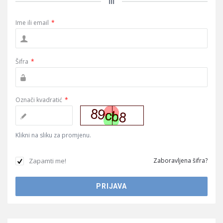
ili
Ime ili email
*
Šifra
*
Označi kvadratić
*
Klikni na sliku za promjenu.
Zapamti me!
Zaboravljena šifra?