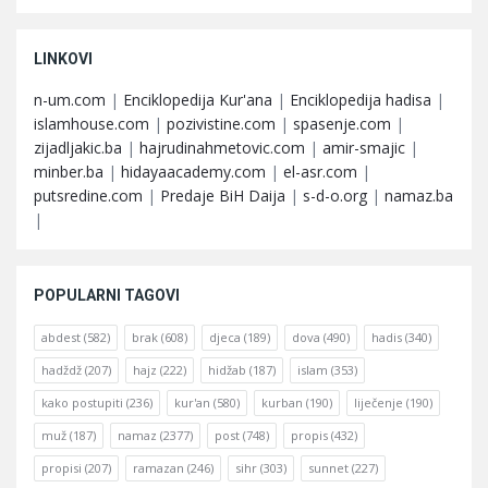
LINKOVI
n-um.com
|
Enciklopedija Kur'ana
|
Enciklopedija hadisa
|
islamhouse.com
|
pozivistine.com
|
spasenje.com
|
zijadljakic.ba
|
hajrudinahmetovic.com
|
amir-smajic
|
minber.ba
|
hidayaacademy.com
|
el-asr.com
|
putsredine.com
|
Predaje BiH Daija
|
s-d-o.org
|
namaz.ba
|
POPULARNI TAGOVI
abdest
(582)
brak
(608)
djeca
(189)
dova
(490)
hadis
(340)
hadždž
(207)
hajz
(222)
hidžab
(187)
islam
(353)
kako postupiti
(236)
kur'an
(580)
kurban
(190)
liječenje
(190)
muž
(187)
namaz
(2377)
post
(748)
propis
(432)
propisi
(207)
ramazan
(246)
sihr
(303)
sunnet
(227)