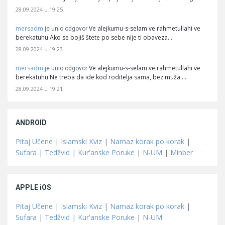
28.09.2024 u 19:25
mersadm
Ve alejkumu-s-selam ve rahmetullahi ve
je unio odgovor
berekatuhu Ako se bojiš štete po sebe nije ti obaveza…
28.09.2024 u 19:23
mersadm
Ve alejkumu-s-selam ve rahmetullahi ve
je unio odgovor
berekatuhu Ne treba da ide kod roditelja sama, bez muža.…
28.09.2024 u 19:21
ANDROID
Pitaj Učene
|
Islamski Kviz
|
Namaz korak po korak
|
Sufara
|
Tedžvid
|
Kur'anske Poruke
|
N-UM
|
Minber
APPLE iOS
Pitaj Učene
|
Islamski Kviz
|
Namaz korak po korak
|
Sufara
|
Tedžvid
|
Kur'anske Poruke
|
N-UM