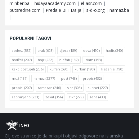
minber.ba
|
hidayaacademy.com
|
el-asr.com
|
putsredine.com
|
Predaje BiH Daija
|
s-d-o.org
|
namaz.ba
|
POPULARNI TAGOVI
abdest
(582)
brak
(608)
djeca
(189)
dova
(490)
hadis
(340)
hadždž
(207)
hajz
(222)
hidžab
(187)
islam
(353)
kako postupiti
(236)
kur'an
(580)
kurban
(190)
liječenje
(190)
muž
(187)
namaz
(2377)
post
(748)
propis
(432)
propisi
(207)
ramazan
(246)
sihr
(303)
sunnet
(227)
zabranjeno
(231)
zekat
(356)
zikr
(229)
žena
(433)
Footer
O
INFO
Cilj ove stranice je da prikupi i objavi odgovore na islamska