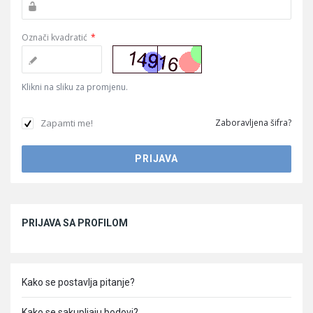
Označi kvadratić
*
Klikni na sliku za promjenu.
Zapamti me!
Zaboravljena šifra?
Sidebar
PRIJAVA SA PROFILOM
Kako se postavlja pitanje?
Kako se sakupljaju bodovi?