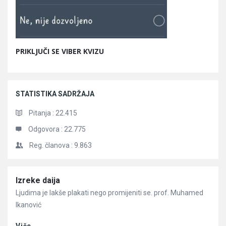
PRIKLJUČI SE VIBER KVIZU
STATISTIKA SADRŽAJA
Pitanja :
22.415
Odgovora :
22.775
Reg. članova :
9.863
Članci
Izreke daija
Ljudima je lakše plakati nego promijeniti se. prof. Muhamed
Ikanović