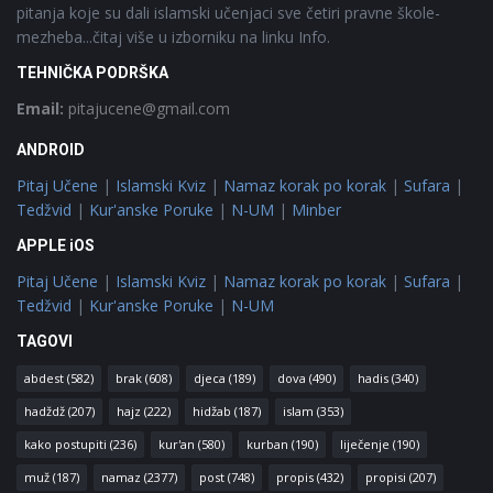
pitanja koje su dali islamski učenjaci sve četiri pravne škole-
mezheba...čitaj više u izborniku na linku Info.
TEHNIČKA PODRŠKA
Email:
pitajucene@gmail.com
ANDROID
Pitaj Učene
|
Islamski Kviz
|
Namaz korak po korak
|
Sufara
|
Tedžvid
|
Kur'anske Poruke
|
N-UM
|
Minber
APPLE iOS
Pitaj Učene
|
Islamski Kviz
|
Namaz korak po korak
|
Sufara
|
Tedžvid
|
Kur'anske Poruke
|
N-UM
TAGOVI
abdest
(582)
brak
(608)
djeca
(189)
dova
(490)
hadis
(340)
hadždž
(207)
hajz
(222)
hidžab
(187)
islam
(353)
kako postupiti
(236)
kur'an
(580)
kurban
(190)
liječenje
(190)
muž
(187)
namaz
(2377)
post
(748)
propis
(432)
propisi
(207)