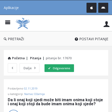
Aplikacije
Pit
Uč
®
PRETRAŽI
POSTAVI PITANJE
Početna
|
Pitanja
|
pitanje br. 17670
Dalje
Odgovoreno
Pitaj
Postavljeno
02.11.2019
Učene
u kategoriji:
Namaz Džamija
®
Da li onaj koji sjedi može biti imam onima koji stoje 
i onaj koji stoji da bude imam onima koji sjede?
Latest