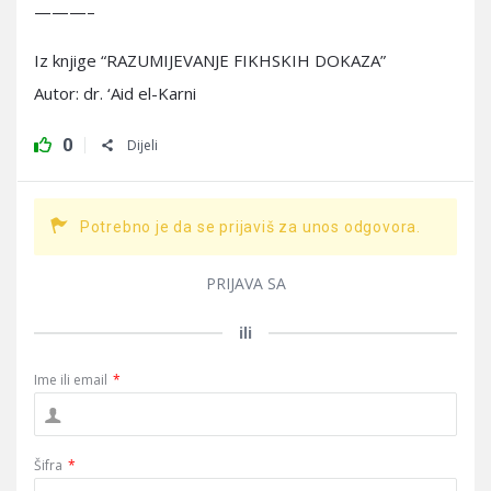
———–
Iz knjige “RAZUMIJEVANJE FIKHSKIH DOKAZA”
Autor: dr. ‘Aid el-Karni
0
Dijeli
Potrebno je da se prijaviš za unos odgovora.
PRIJAVA SA
ili
Ime ili email
*
Šifra
*