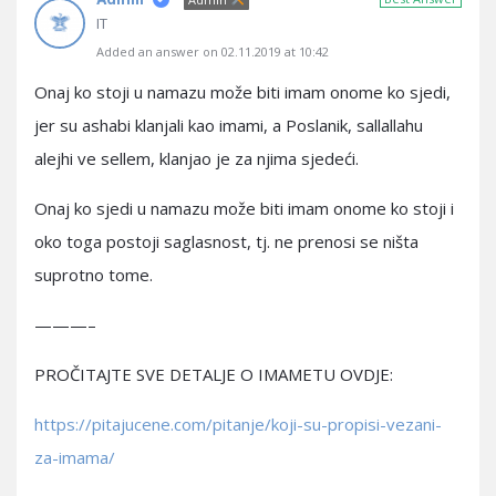
IT
Added an answer on 02.11.2019 at 10:42
Onaj ko stoji u namazu može biti imam onome ko sjedi,
jer su ashabi klanjali kao imami, a Poslanik, sallallahu
alejhi ve sellem, klanjao je za njima sjedeći.
Onaj ko sjedi u namazu može biti imam onome ko stoji i
oko toga postoji saglasnost, tj. ne prenosi se ništa
suprotno tome.
———–
PROČITAJTE SVE DETALJE O IMAMETU OVDJE:
https://pitajucene.com/pitanje/koji-su-propisi-vezani-
za-imama/