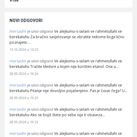
Više
NOVI ODGOVORI
mersadm
Ve alejkumu-s-selam ve rahmetullahi ve
je unio odgovor
berekatuhu Za bračno savjetovanje se obratite nekome koga lično
poznajete.…
13.10.2024 u 15:25
mersadm
Ve alejkumu-s-selam ve rahmetullahi ve
je unio odgovor
berekatuhu Tražite tiknture u kojim nije korišten etanol. One u…
28.09.2024 u 19:26
mersadm
Ve alejkumu-s-selam ve rahmetullahi ve
je unio odgovor
berekatuhu Pitanje nije dovoljno pojašenjeno. Pas je čuvar čega? U…
28.09.2024 u 19:25
mersadm
Ve alejkumu-s-selam ve rahmetullahi ve
je unio odgovor
berekatuhu Ako se bojiš štete po sebe nije ti obaveza…
28.09.2024 u 19:23
mersadm
Ve alejkumu-s-selam ve rahmetullahi ve
je unio odgovor