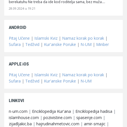
berekatuhu Ne treba da ide kod roditelja sama, bez muža.…
28.09.2024 u 19:21
ANDROID
Pitaj Učene
|
Islamski Kviz
|
Namaz korak po korak
|
Sufara
|
Tedžvid
|
Kur'anske Poruke
|
N-UM
|
Minber
APPLE iOS
Pitaj Učene
|
Islamski Kviz
|
Namaz korak po korak
|
Sufara
|
Tedžvid
|
Kur'anske Poruke
|
N-UM
LINKOVI
n-um.com
|
Enciklopedija Kur'ana
|
Enciklopedija hadisa
|
islamhouse.com
|
pozivistine.com
|
spasenje.com
|
zijadljakic.ba
|
hajrudinahmetovic.com
|
amir-smajic
|