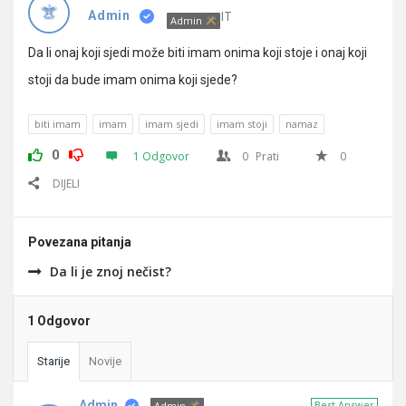
Pitanja
IT
Admin
Admin
Da li onaj koji sjedi može biti imam onima koji stoje i onaj koji
stoji da bude imam onima koji sjede?
biti imam
imam
imam sjedi
imam stoji
namaz
0
1 Odgovor
0
Prati
0
DIJELI
Povezana pitanja
Da li je znoj nečist?
1 Odgovor
Starije
Novije
Admin
Best Answer
Admin