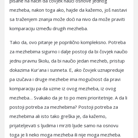
pisane na način da čovjek nauči osnove jednog
mezheba, nakon toga ako, hajde da kažemo, još nastavi
sa traženjem znanja može doći na nivo da može praviti
komparaciju između drugih mezheba.
Tako da, ovo pitanje je poprilično kompleksno. Potreba
za mezhebima sigurno i dalje postoji da bi čovjek naučio
jednu pravnu školu, da bi naučio jedan mezheb, pristup
dokazima Kur'ana i sunneta. E, ako čovjek uznapreduje
pa izučava i druge mezhebe ima mogućnost da pravi
komparaciju pa da uzme iz ovog mezheba, iz ovog
mezheba… Svakako da je to po meni prioritetnije. A da li
postoji potreba za mezhebima? Postoji potreba za
mezhebima ali isto tako greška je, da kažemo,
prijateljevati s ljudima i mrziti ljude samo na osnovu
toga je li neko moga mezheba ili nije moga mezheba.