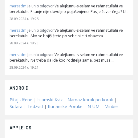
mersadm
Ve alejkumu-s-selam ve rahmetullahi ve
je unio odgovor
berekatuhu Pitanje nije dovoljno pojašenjeno. Pas je čuvar čega? U…
28.09.2024 u 19:25
mersadm
Ve alejkumu-s-selam ve rahmetullahi ve
je unio odgovor
berekatuhu Ako se bojiš štete po sebe nije ti obaveza…
28.09.2024 u 19:23
mersadm
Ve alejkumu-s-selam ve rahmetullahi ve
je unio odgovor
berekatuhu Ne treba da ide kod roditelja sama, bez muža.…
28.09.2024 u 19:21
ANDROID
Pitaj Učene
|
Islamski Kviz
|
Namaz korak po korak
|
Sufara
|
Tedžvid
|
Kur'anske Poruke
|
N-UM
|
Minber
APPLE iOS