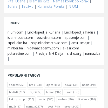
Pitaj Učene
|
Islamski Kviz
|
Namaz korak po korak
|
Sufara
|
Tedžvid
|
Kur'anske Poruke
|
N-UM
LINKOVI
n-um.com
|
Enciklopedija Kur'ana
|
Enciklopedija hadisa
|
islamhouse.com
|
pozivistine.com
|
spasenje.com
|
zijadljakic.ba
|
hajrudinahmetovic.com
|
amir-smajic
|
minber.ba
|
hidayaacademy.com
|
el-asr.com
|
putsredine.com
|
Predaje BiH Daija
|
s-d-o.org
|
namaz.ba
|
POPULARNI TAGOVI
abdest
(582)
brak
(608)
djeca
(189)
dova
(490)
hadis
(340)
hadždž
(207)
hajz
(222)
hidžab
(187)
islam
(353)
kako postupiti
(236)
kur'an
(580)
kurban
(190)
liječenje
(190)
muž
(187)
namaz
(2377)
post
(748)
propis
(432)