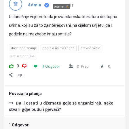
Pitanja
IT
Admin
Admin
U današnje vrijeme kada je sva islamska literatura dostupna
svima, koji su za to zainteresovani, na cijelom svijetu, da li
podjele na mezhebe imaju smisla?
dostupno znanje
podjela na mezhebe
pravne škole
smisao podjele
0
1 Odgovor
0
Prati
0
DIJELI
Povezana pitanja
Da li ostati u džematu gdje se organiziraju neke
stvari gdje budu i pjevači?
1 Odgovor