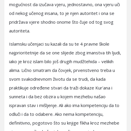
mogućnost da izučava vjeru, jednostavno, ona vjeru uči
od nekog učenog insana, to je njen autoritet i ona se
pridržava vjere shodno onome što čuje od tog svog
autoriteta.
Islamsku učenjaci su kazali da su te 4 pravne škole
najprioritetnije da se one slijede zbog imanstva tih ljudi,
iako je kroz islam bilo još drugih mudžtehida – velikih
alima. Lično smatram da čovjek, prvenstveno treba u
svom svakodnevnom životu da se trudi, da kada
praktikuje određene stvari da traži dokaze Kur'ana i
sunneta i da bez obzira u kojem mezhebu našao
ispravan stav i mišljenje. Ali ako ima kompetenciju da to
odluči i da to odabere. Ako nema kompetenciju,
definitivno, pogotovo što su knjige fikha kroz mezhebe