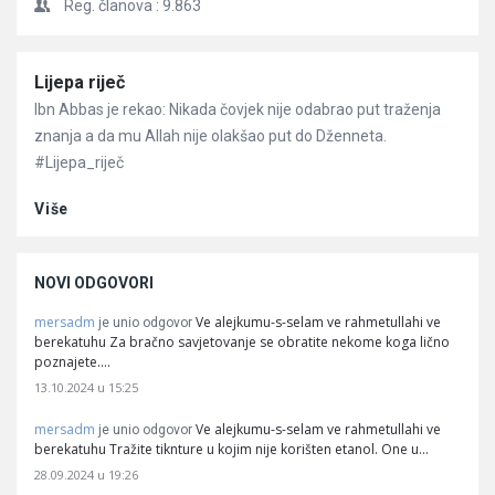
Reg. članova :
9.863
Članci
Lijepa riječ
Ibn Abbas je rekao: Nikada čovjek nije odabrao put traženja
znanja a da mu Allah nije olakšao put do Dženneta.
#Lijepa_riječ
Više
NOVI ODGOVORI
mersadm
Ve alejkumu-s-selam ve rahmetullahi ve
je unio odgovor
berekatuhu Za bračno savjetovanje se obratite nekome koga lično
poznajete.…
13.10.2024 u 15:25
mersadm
Ve alejkumu-s-selam ve rahmetullahi ve
je unio odgovor
berekatuhu Tražite tiknture u kojim nije korišten etanol. One u…
28.09.2024 u 19:26