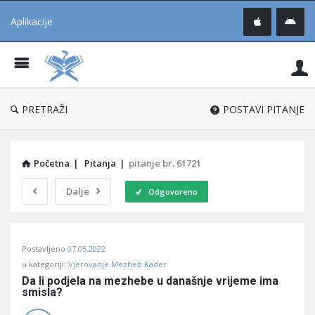
Aplikacije
Pit
Uč
®
PRETRAŽI
POSTAVI PITANJE
Početna
|
Pitanja
|
pitanje br. 61721
Dalje
Odgovoreno
Pitaj
Postavljeno
07.05.2022
Učene
u kategoriji:
Vjerovanje Mezheb Kader
®
Da li podjela na mezhebe u današnje vrijeme ima 
smisla?
Latest