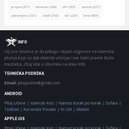
propisi
(207)
ramazan
(246)
sihr
(303)
sunnet
(227)
zabranjeno
(231)
zekat
(356)
zikr
(229)
žena
(433)
Footer
O
INFO
Cilj ove stranice je da prikupi i objavi odgovore na islamska
pitanja koje su dali islamski učenjaci sve četiri pravne škole-
mezheba...čitaj više u izborniku na linku Info.
TEHNIČKA PODRŠKA
Email:
pitajucene@gmail.com
ANDROID
Pitaj Učene
|
Islamski Kviz
|
Namaz korak po korak
|
Sufara
|
Tedžvid
|
Kur'anske Poruke
|
N-UM
|
Minber
APPLE iOS
Pitaj Učene
|
Islamski Kviz
|
Namaz korak po korak
|
Sufara
|