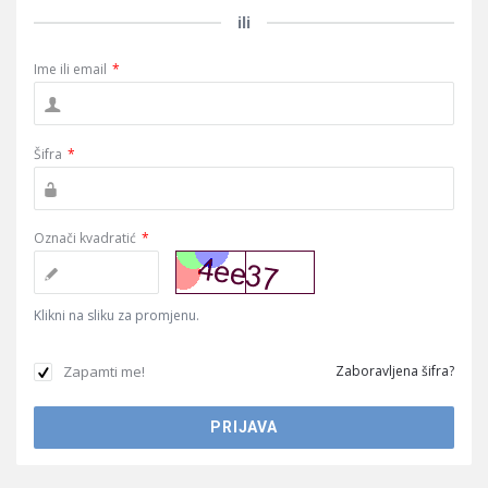
ili
Ime ili email
*
Šifra
*
Označi kvadratić
*
Klikni na sliku za promjenu.
Zapamti me!
Zaboravljena šifra?