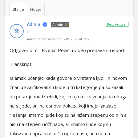
Starije
Novije
Admin
Best Answer
Admin
IT
Added an answer on 07.05.2022 at 15:23
Odgovorio mr. Elvedin Pezić u video predavanju ispod.
Transkript:
Islamski učenjaci kada govore o vrstama ljudi i njihovom
znanju kvalifikovali su ljude u tri kategorije pa su kazali
da postoje mudžtehidi, koji imaju toliko znanja da nikoga
ne slijede, oni na osnovu dokaza koji imaju iznalaze
rješenja. Imamo ljude koji su na nižem stepenu od njih ali
nisu na stepenu idžtihada, ali imamo ljude koji su
takozvana opća masa. Ta opća masa, ona nema