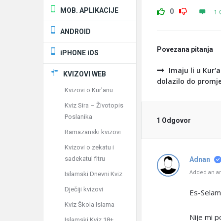
MOB. APLIKACIJE
0
1 
ANDROID
Povezana pitanja
iPHONE iOS
Imaju li u Kur'
KVIZOVI WEB
dolazilo do promj
Kvizovi o Kur'anu
Kviz Sira – Životopis
Poslanika
1 Odgovor
Ramazanski kvizovi
Kvizovi o zekatu i
sadekatul fitru
Adnan
Added an an
Islamski Dnevni Kviz
Dječiji kvizovi
Es-Selam
Kviz Škola Islama
Nije mi p
Islamski Kviz 18+