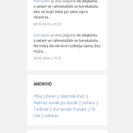
mersadm
Ve alejkumu-
je unio odgovor
s-selam ve rahmetullahi ve berekatuhu
Ako se bojiš štete po sebe nije ti
obaveza…
28.09.2024 u 19:23
mersadm
Ve alejkumu-
je unio odgovor
s-selam ve rahmetullahi ve berekatuhu
Ne treba da ide kod roditelja sama, bez
muža.…
28.09.2024 u 19:21
ANDROID
Pitaj Učene
|
Islamski Kviz
|
Namaz korak po korak
|
Sufara
|
Tedžvid
|
Kur'anske Poruke
|
N-
UM
|
Minber