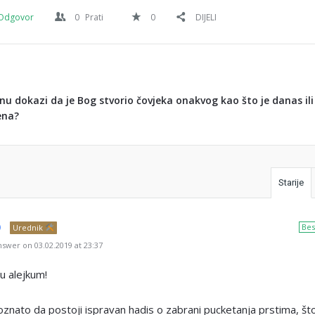
Odgovor
0
Prati
0
DIJELI
anu dokazi da je Bog stvorio čovjeka onakvog kao što je danas ili
ena?
Starije
Bes
Urednik
swer on 03.02.2019 at 23:37
u alejkum!
oznato da postoji ispravan hadis o zabrani pucketanja prstima, št