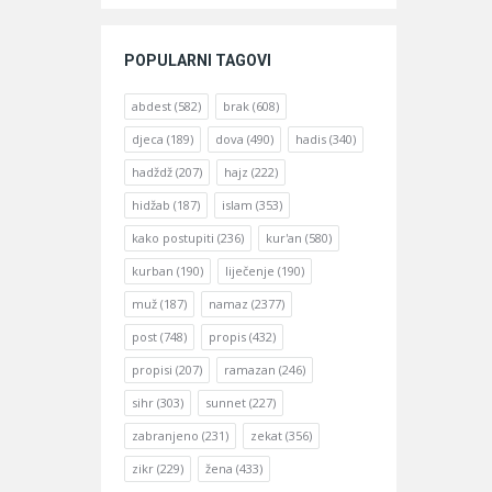
POPULARNI TAGOVI
abdest
(582)
brak
(608)
djeca
(189)
dova
(490)
hadis
(340)
hadždž
(207)
hajz
(222)
hidžab
(187)
islam
(353)
kako postupiti
(236)
kur'an
(580)
kurban
(190)
liječenje
(190)
muž
(187)
namaz
(2377)
post
(748)
propis
(432)
propisi
(207)
ramazan
(246)
sihr
(303)
sunnet
(227)
zabranjeno
(231)
zekat
(356)
zikr
(229)
žena
(433)