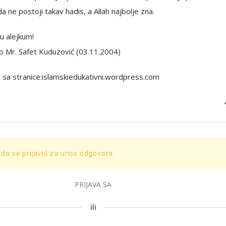
da ne postoji takav hadis, a Allah najbolje zna.
u alejkum!
o Mr. Safet Kuduzović (03.11.2004)
 sa stranice:islamskiedukativni.wordpress.com
 da se prijaviš za unos odgovora.
PRIJAVA SA
ili