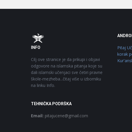
Footer
O
ANDRO
Pitaj U
INFO
korak p
Cilj ove stranice je da prikupi i objavi
Kur'ans
odgovore na islamska pitanja koje su
dali islamski učenjaci sve četiri pravne
škole-mezheba...čitaj više u izborniku
na linku Info.
TEHNIČKA PODRŠKA
Email:
pitajucene@gmail.com