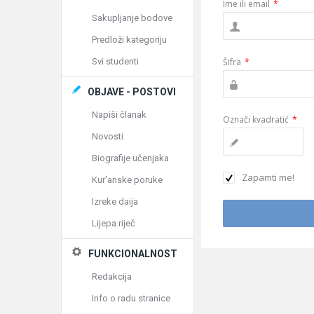
Ime ili email
*
Sakupljanje bodove
Predloži kategoriju
Svi studenti
Šifra
*
OBJAVE - POSTOVI
Napiši članak
Označi kvadratić
*
Novosti
Biografije učenjaka
Zapamti me!
Kur'anske poruke
Izreke daija
Lijepa riječ
FUNKCIONALNOST
Redakcija
Info o radu stranice