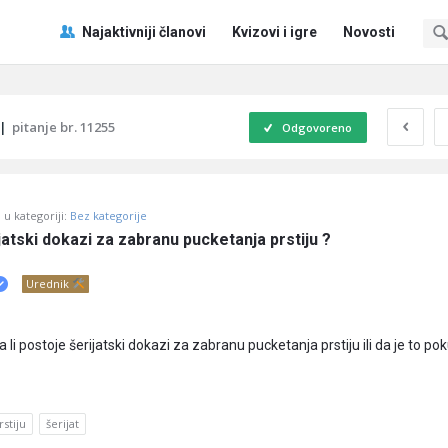
Pitaj
Pitaj
Najaktivniji članovi
Kvizovi i igre
Novosti
Učene
Učene
®
®
Navigacija
|
pitanje br. 11255
Odgovoreno
u kategoriji:
Bez kategorije
ijatski dokazi za zabranu pucketanja prstiju ?
Urednik
li postoje šerijatski dokazi za zabranu pucketanja prstiju ili da je to p
stiju
šerijat