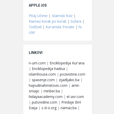
APPLE iOS
Pitaj Učene
|
Islamski Kviz
|
Namaz korak po korak
|
Sufara
|
Tedžvid
|
Kur'anske Poruke
|
N-
UM
LINKOVI
n-um.com
|
Enciklopedija Kur'ana
|
Enciklopedija hadisa
|
islamhouse.com
|
pozivistine.com
|
spasenje.com
|
zijadljakic.ba
|
hajrudinahmetovic.com
|
amir-
smajic
|
minber.ba
|
hidayaacademy.com
|
el-asr.com
|
putsredine.com
|
Predaje BiH
Daija
|
s-d-o.org
|
namaz.ba
|