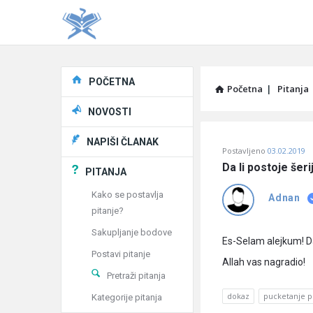
Explore
POČETNA
Početna
|
Pitanja
NOVOSTI
Pitaj
NAPIŠI ČLANAK
Postavljeno
03.02.2019
Učene
Da li postoje šer
PITANJA
®
Kako se postavlja
Adnan
pitanje?
Latest
Sakupljanje bodove
Pitanja
Es-Selam alejkum! Da 
Postavi pitanje
Allah vas nagradio!
Pretraži pitanja
dokaz
pucketanje pr
Kategorije pitanja