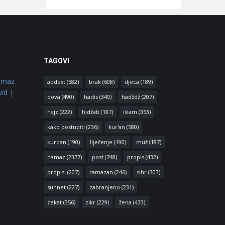
TAGOVI
amaz
abdest
(582)
brak
(608)
djeca
(189)
vid
|
dova
(490)
hadis
(340)
hadždž
(207)
hajz
(222)
hidžab
(187)
islam
(353)
kako postupiti
(236)
kur'an
(580)
kurban
(190)
liječenje
(190)
muž
(187)
namaz
(2377)
post
(748)
propis
(432)
propisi
(207)
ramazan
(246)
sihr
(303)
sunnet
(227)
zabranjeno
(231)
zekat
(356)
zikr
(229)
žena
(433)