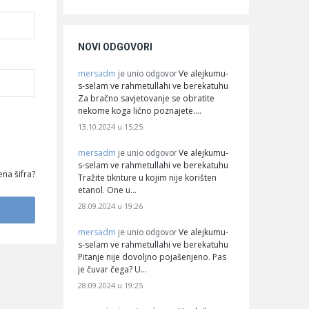
NOVI ODGOVORI
mersadm
Ve alejkumu-
je unio odgovor
s-selam ve rahmetullahi ve berekatuhu
Za bračno savjetovanje se obratite
nekome koga lično poznajete.…
13.10.2024 u 15:25
mersadm
Ve alejkumu-
je unio odgovor
s-selam ve rahmetullahi ve berekatuhu
na šifra?
Tražite tiknture u kojim nije korišten
etanol. One u…
28.09.2024 u 19:26
mersadm
Ve alejkumu-
je unio odgovor
s-selam ve rahmetullahi ve berekatuhu
Pitanje nije dovoljno pojašenjeno. Pas
je čuvar čega? U…
28.09.2024 u 19:25