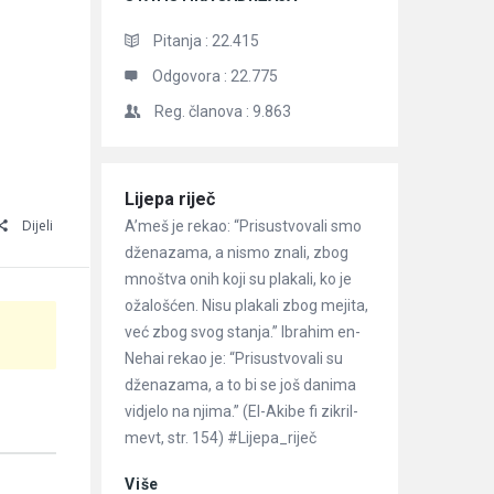
Pitanja :
22.415
Odgovora :
22.775
Reg. članova :
9.863
Članci
Lijepa riječ
Dijeli
A’meš je rekao: “Prisustvovali smo
dženazama, a nismo znali, zbog
mnoštva onih koji su plakali, ko je
ožalošćen. Nisu plakali zbog mejita,
već zbog svog stanja.” Ibrahim en-
Nehai rekao je: “Prisustvovali su
dženazama, a to bi se još danima
vidjelo na njima.” (El-Akibe fi zikril-
mevt, str. 154) #Lijepa_riječ
Više