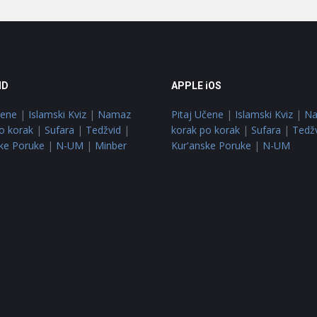
ID
APPLE iOS
čene
|
Islamski Kviz
|
Namaz
Pitaj Učene
|
Islamski Kviz
|
N
o korak
|
Sufara
|
Tedžvid
|
korak po korak
|
Sufara
|
Tedž
ke Poruke
|
N-UM
|
Minber
Kur'anske Poruke
|
N-UM