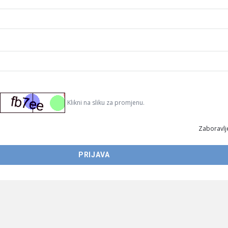
Klikni na sliku za promjenu.
Zaboravlje