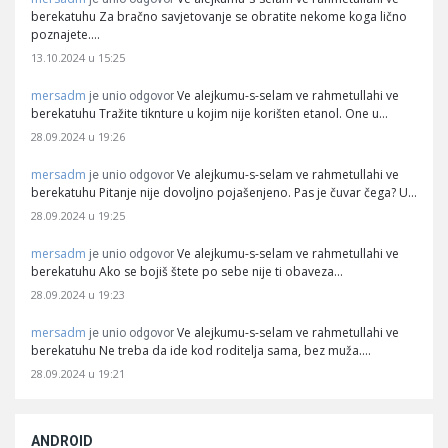
berekatuhu Za bračno savjetovanje se obratite nekome koga lično
poznajete.…
13.10.2024 u 15:25
mersadm
Ve alejkumu-s-selam ve rahmetullahi ve
je unio odgovor
berekatuhu Tražite tiknture u kojim nije korišten etanol. One u…
28.09.2024 u 19:26
mersadm
Ve alejkumu-s-selam ve rahmetullahi ve
je unio odgovor
berekatuhu Pitanje nije dovoljno pojašenjeno. Pas je čuvar čega? U…
28.09.2024 u 19:25
mersadm
Ve alejkumu-s-selam ve rahmetullahi ve
je unio odgovor
berekatuhu Ako se bojiš štete po sebe nije ti obaveza…
28.09.2024 u 19:23
mersadm
Ve alejkumu-s-selam ve rahmetullahi ve
je unio odgovor
berekatuhu Ne treba da ide kod roditelja sama, bez muža.…
28.09.2024 u 19:21
ANDROID