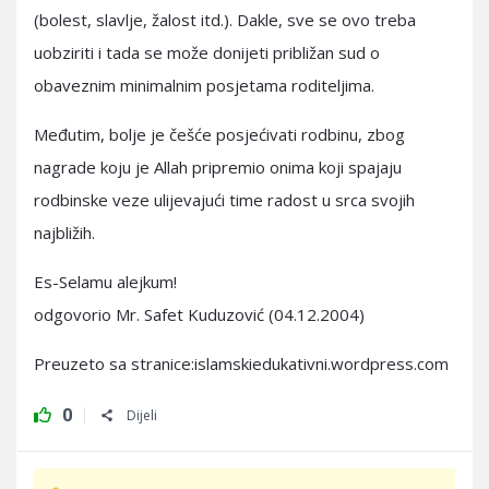
(bolest, slavlje, žalost itd.). Dakle, sve se ovo treba
uobziriti i tada se može donijeti približan sud o
obaveznim minimalnim posjetama roditeljima.
Međutim, bolje je češće posjećivati rodbinu, zbog
nagrade koju je Allah pripremio onima koji spajaju
rodbinske veze ulijevajući time radost u srca svojih
najbližih.
Es-Selamu alejkum!
odgovorio Mr. Safet Kuduzović (04.12.2004)
Preuzeto sa stranice:islamskiedukativni.wordpress.com
0
Dijeli