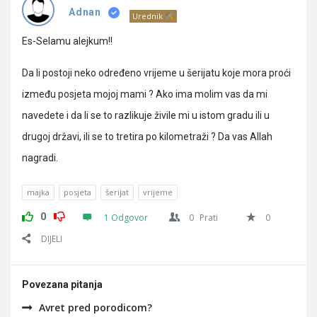
Pitanja
Adnan
Urednik
Es-Selamu alejkum!!
Da li postoji neko određeno vrijeme u šerijatu koje mora proći
između posjeta mojoj mami ? Ako ima molim vas da mi
navedete i da li se to razlikuje živile mi u istom gradu ili u
drugoj državi, ili se to tretira po kilometraži ? Da vas Allah
nagradi.
majka
posjeta
šerijat
vrijeme
0
1 Odgovor
0
Prati
0
DIJELI
Povezana pitanja
Avret pred porodicom?