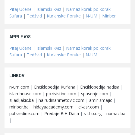
Pitaj Učene
|
Islamski Kviz
|
Namaz korak po korak
|
Sufara
|
Tedžvid
|
Kur'anske Poruke
|
N-UM
|
Minber
APPLE iOS
Pitaj Učene
|
Islamski Kviz
|
Namaz korak po korak
|
Sufara
|
Tedžvid
|
Kur'anske Poruke
|
N-UM
LINKOVI
n-um.com
|
Enciklopedija Kur'ana
|
Enciklopedija hadisa
|
islamhouse.com
|
pozivistine.com
|
spasenje.com
|
zijadljakic.ba
|
hajrudinahmetovic.com
|
amir-smajic
|
minber.ba
|
hidayaacademy.com
|
el-asr.com
|
putsredine.com
|
Predaje BiH Daija
|
s-d-o.org
|
namaz.ba
|