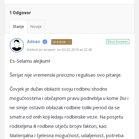
1 Odgovor
Starije
Novije
Adnan
Best Answer
Urednik
Added an answer on 03.02.2019 at 22:40
Es-Selamu alejkum!
Šerijat nije vremenski precizno regulisao ovo pitanje.
Čovjek je dužan obilaziti svoju rodbinu shodno
mogućnostima i običajnom pravu podneblja u kome živi i
ne smije ostaviti obilazak rodbine toliki period da se
smatra od onih koji kidaju rodbinske veze. Na posjetu
roditeljima ili rodbine utječu brojni faktori, kao:
Materijalna i tjelesna mogućnost, udaljenost, potreba