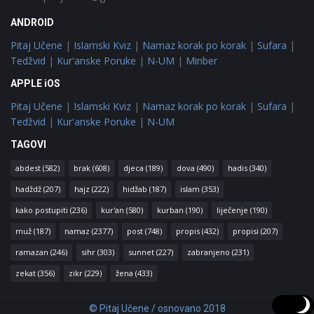
ANDROID
Pitaj Učene
|
Islamski Kviz
|
Namaz korak po korak
|
Sufara
|
Tedžvid
|
Kur'anske Poruke
|
N-UM
|
Minber
APPLE iOS
Pitaj Učene
|
Islamski Kviz
|
Namaz korak po korak
|
Sufara
|
Tedžvid
|
Kur'anske Poruke
|
N-UM
TAGOVI
abdest
(582)
brak
(608)
djeca
(189)
dova
(490)
hadis
(340)
hadždž
(207)
hajz
(222)
hidžab
(187)
islam
(353)
kako postupiti
(236)
kur'an
(580)
kurban
(190)
liječenje
(190)
muž
(187)
namaz
(2377)
post
(748)
propis
(432)
propisi
(207)
ramazan
(246)
sihr
(303)
sunnet
(227)
zabranjeno
(231)
zekat
(356)
zikr
(229)
žena
(433)
© Pitaj Učene / osnovano 2018