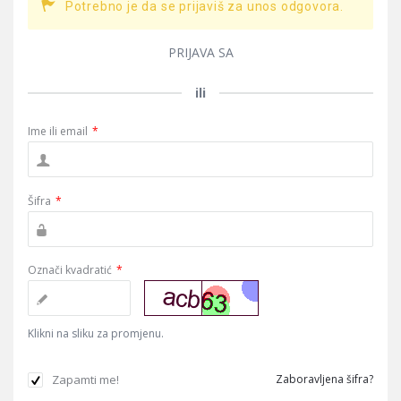
Potrebno je da se prijaviš za unos odgovora.
PRIJAVA SA
ili
Ime ili email
*
Šifra
*
Označi kvadratić
*
Klikni na sliku za promjenu.
Zapamti me!
Zaboravljena šifra?