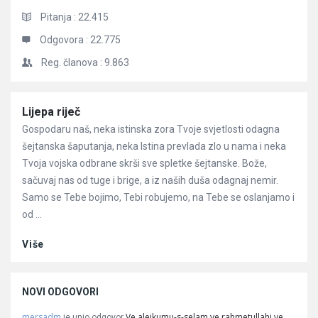
Pitanja :
22.415
Odgovora :
22.775
Reg. članova :
9.863
Članci
Lijepa riječ
Gospodaru naš, neka istinska zora Tvoje svjetlosti odagna
šejtanska šaputanja, neka Istina prevlada zlo u nama i neka
Tvoja vojska odbrane skrši sve spletke šejtanske. Bože,
sačuvaj nas od tuge i brige, a iz naših duša odagnaj nemir.
Samo se Tebe bojimo, Tebi robujemo, na Tebe se oslanjamo i
od ...
Više
NOVI ODGOVORI
mersadm
Ve alejkumu-s-selam ve rahmetullahi ve
je unio odgovor