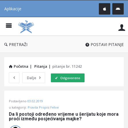
Aplikacije
Pit
Uč
®
PRETRAŽI
POSTAVI PITANJE
Početna
|
Pitanja
|
pitanje br. 11242
Dalje
Odgovoreno
Pitaj
Postavljeno
03.02.2019
Učene
u kategoriji:
Pravila Propisi Fetve
®
Da li postoji određeno vrijeme u šerijatu koje mora 
proći između posjećivanja majke?
Latest