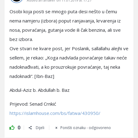
Added an answer on 11.01.2019 at 17:27
Osobi koja posti se mnogo puta desi nešto u čemu
nema namjeru (izbora) poput ranjavanja, krvarenja iz
nosa, povraćanja, gutanja vode ili čak benzina, ali sve
bez izbora.
Ove stvari ne kvare post, jer Poslanik, sallallahu alejhi ve
sellem, je rekao: „Koga nadvlada povraćanje takav neće
nadoknađivati, a ko prouzrokuje povraćanje, taj neka
nadoknadi“. [Ibn-Baz]
Abdul-Aziz b. Abdullah b. Baz
Prijevod: Senad Crnkić
https://islamhouse.com/bs/fatwa/430950/
0
Dijeli
Poništi oznaku - odgovoreno