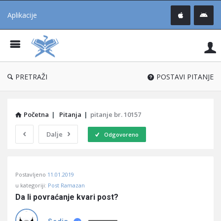
Aplikacije
Pit
Uč
®
PRETRAŽI
POSTAVI PITANJE
Početna
|
Pitanja
|
pitanje br. 10157
Dalje
Odgovoreno
Pitaj
Postavljeno
11.01.2019
Učene
u kategoriji:
Post Ramazan
®
Da li povraćanje kvari post?
Latest