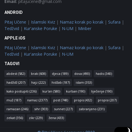
Email:
pitajucene@gmail.com
ANDROID
Pitaj Učene
|
Islamski Kviz
|
Namaz korak po korak
|
Sufara
|
Tedžvid
|
Kur'anske Poruke
|
N-UM
|
Minber
APPLE iOS
Pitaj Učene
|
Islamski Kviz
|
Namaz korak po korak
|
Sufara
|
Tedžvid
|
Kur'anske Poruke
|
N-UM
TAGOVI
abdest
(582)
brak
(608)
djeca
(189)
dova
(490)
hadis
(340)
hadždž
(207)
hajz
(222)
hidžab
(187)
islam
(353)
kako postupiti
(236)
kur'an
(580)
kurban
(190)
liječenje
(190)
muž
(187)
namaz
(2377)
post
(748)
propis
(432)
propisi
(207)
ramazan
(246)
sihr
(303)
sunnet
(227)
zabranjeno
(231)
zekat
(356)
zikr
(229)
žena
(433)