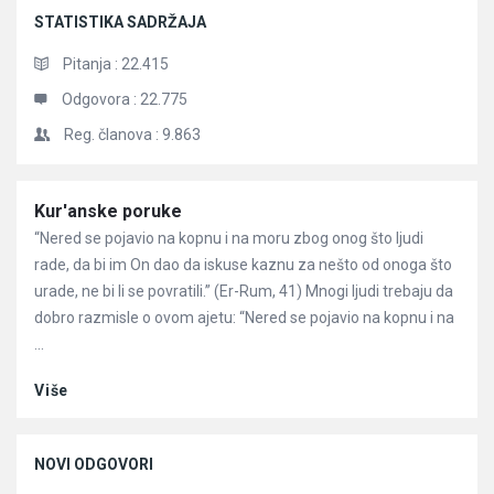
STATISTIKA SADRŽAJA
Pitanja :
22.415
Odgovora :
22.775
Reg. članova :
9.863
Članci
Kur'anske poruke
“Nered se pojavio na kopnu i na moru zbog onog što ljudi
rade, da bi im On dao da iskuse kaznu za nešto od onoga što
urade, ne bi li se povratili.” (Er-Rum, 41) Mnogi ljudi trebaju da
dobro razmisle o ovom ajetu: “Nered se pojavio na kopnu i na
...
Više
NOVI ODGOVORI