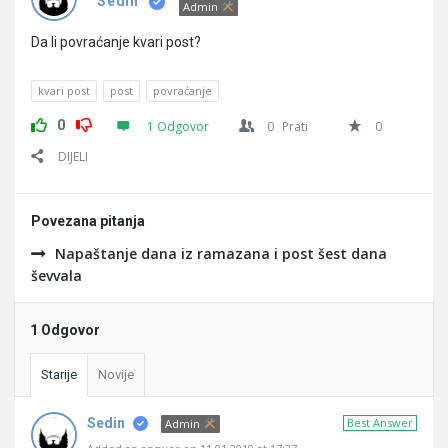
Pitanja
Sedin
Admin
Da li povraćanje kvari post?
kvari post
post
povraćanje
0
1 Odgovor
0
Prati
0
DIJELI
Povezana pitanja
Napaštanje dana iz ramazana i post šest dana
ševvala
1 Odgovor
Starije
Novije
Sedin
Best Answer
Admin