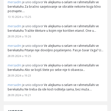
mersadm
Ve alejkumu-s-selam ve rahmetullahi ve
je unio odgovor
berekatuhu Za bračno savjetovanje se obratite nekome koga lično
poznajete.…
13.10.2024 u 15:25
mersadm
Ve alejkumu-s-selam ve rahmetullahi ve
je unio odgovor
berekatuhu Tražite tiknture u kojim nije korišten etanol. One u…
28.09.2024 u 19:26
mersadm
Ve alejkumu-s-selam ve rahmetullahi ve
je unio odgovor
berekatuhu Pitanje nije dovoljno pojašenjeno. Pas je čuvar čega? U…
28.09.2024 u 19:25
mersadm
Ve alejkumu-s-selam ve rahmetullahi ve
je unio odgovor
berekatuhu Ako se bojiš štete po sebe nije ti obaveza…
28.09.2024 u 19:23
mersadm
Ve alejkumu-s-selam ve rahmetullahi ve
je unio odgovor
berekatuhu Ne treba da ide kod roditelja sama, bez muža.…
28.09.2024 u 19:21