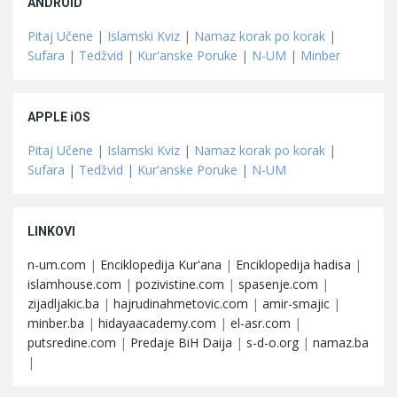
ANDROID
Pitaj Učene
|
Islamski Kviz
|
Namaz korak po korak
|
Sufara
|
Tedžvid
|
Kur'anske Poruke
|
N-UM
|
Minber
APPLE iOS
Pitaj Učene
|
Islamski Kviz
|
Namaz korak po korak
|
Sufara
|
Tedžvid
|
Kur'anske Poruke
|
N-UM
LINKOVI
n-um.com
|
Enciklopedija Kur'ana
|
Enciklopedija hadisa
|
islamhouse.com
|
pozivistine.com
|
spasenje.com
|
zijadljakic.ba
|
hajrudinahmetovic.com
|
amir-smajic
|
minber.ba
|
hidayaacademy.com
|
el-asr.com
|
putsredine.com
|
Predaje BiH Daija
|
s-d-o.org
|
namaz.ba
|