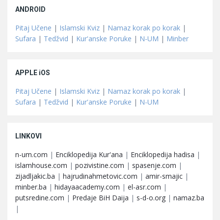
ANDROID
Pitaj Učene
|
Islamski Kviz
|
Namaz korak po korak
|
Sufara
|
Tedžvid
|
Kur'anske Poruke
|
N-UM
|
Minber
APPLE iOS
Pitaj Učene
|
Islamski Kviz
|
Namaz korak po korak
|
Sufara
|
Tedžvid
|
Kur'anske Poruke
|
N-UM
LINKOVI
n-um.com
|
Enciklopedija Kur'ana
|
Enciklopedija hadisa
|
islamhouse.com
|
pozivistine.com
|
spasenje.com
|
zijadljakic.ba
|
hajrudinahmetovic.com
|
amir-smajic
|
minber.ba
|
hidayaacademy.com
|
el-asr.com
|
putsredine.com
|
Predaje BiH Daija
|
s-d-o.org
|
namaz.ba
|