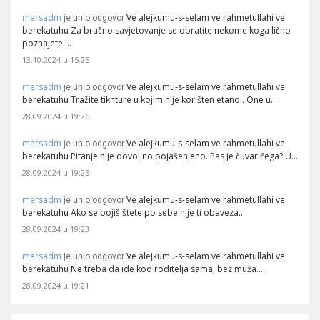
mersadm
Ve alejkumu-s-selam ve rahmetullahi ve
je unio odgovor
berekatuhu Za bračno savjetovanje se obratite nekome koga lično
poznajete.…
13.10.2024 u 15:25
mersadm
Ve alejkumu-s-selam ve rahmetullahi ve
je unio odgovor
berekatuhu Tražite tiknture u kojim nije korišten etanol. One u…
28.09.2024 u 19:26
mersadm
Ve alejkumu-s-selam ve rahmetullahi ve
je unio odgovor
berekatuhu Pitanje nije dovoljno pojašenjeno. Pas je čuvar čega? U…
28.09.2024 u 19:25
mersadm
Ve alejkumu-s-selam ve rahmetullahi ve
je unio odgovor
berekatuhu Ako se bojiš štete po sebe nije ti obaveza…
28.09.2024 u 19:23
mersadm
Ve alejkumu-s-selam ve rahmetullahi ve
je unio odgovor
berekatuhu Ne treba da ide kod roditelja sama, bez muža.…
28.09.2024 u 19:21