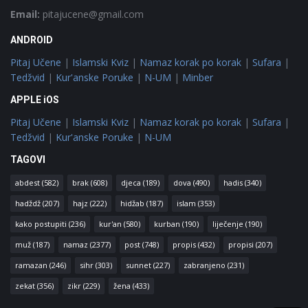
Email:
pitajucene@gmail.com
ANDROID
Pitaj Učene
|
Islamski Kviz
|
Namaz korak po korak
|
Sufara
|
Tedžvid
|
Kur'anske Poruke
|
N-UM
|
Minber
APPLE iOS
Pitaj Učene
|
Islamski Kviz
|
Namaz korak po korak
|
Sufara
|
Tedžvid
|
Kur'anske Poruke
|
N-UM
TAGOVI
abdest
(582)
brak
(608)
djeca
(189)
dova
(490)
hadis
(340)
hadždž
(207)
hajz
(222)
hidžab
(187)
islam
(353)
kako postupiti
(236)
kur'an
(580)
kurban
(190)
liječenje
(190)
muž
(187)
namaz
(2377)
post
(748)
propis
(432)
propisi
(207)
ramazan
(246)
sihr
(303)
sunnet
(227)
zabranjeno
(231)
zekat
(356)
zikr
(229)
žena
(433)