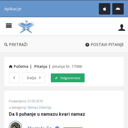
Aplikacije
Pit
Uč
®
PRETRAŽI
POSTAVI PITANJE
Početna
|
Pitanja
|
pitanje br. 17006
Dalje
Odgovoreno
Pitaj
Postavljeno
21.09.2019
Učene
u kategoriji:
Namaz Džamija
®
Da li puhanje u namazu kvari namaz
Latest