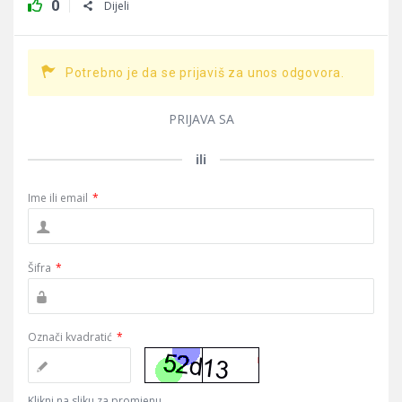
0
Dijeli
Potrebno je da se prijaviš za unos odgovora.
PRIJAVA SA
ili
Ime ili email
*
Šifra
*
Označi kvadratić
*
Klikni na sliku za promjenu.