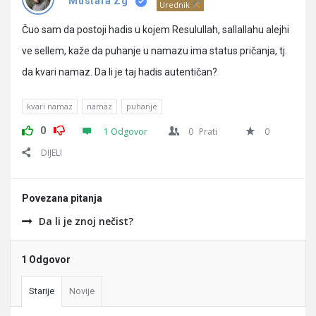
Pitanja
Mustafa Zg
Urednik
Čuo sam da postoji hadis u kojem Resulullah, sallallahu alejhi
ve sellem, kaže da puhanje u namazu ima status pričanja, tj.
da kvari namaz. Da li je taj hadis autentičan?
kvari namaz
namaz
puhanje
0
1 Odgovor
0
Prati
0
DIJELI
Povezana pitanja
Da li je znoj nečist?
1 Odgovor
Starije
Novije