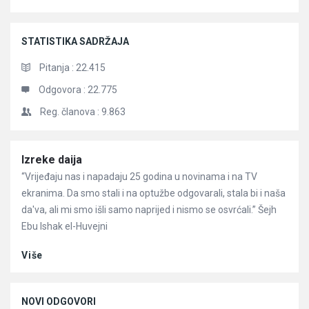
STATISTIKA SADRŽAJA
Pitanja :
22.415
Odgovora :
22.775
Reg. članova :
9.863
Članci
Izreke daija
“Vrijeđaju nas i napadaju 25 godina u novinama i na TV
ekranima. Da smo stali i na optužbe odgovarali, stala bi i naša
da'va, ali mi smo išli samo naprijed i nismo se osvrćali.” Šejh
Ebu Ishak el-Huvejni
Više
NOVI ODGOVORI