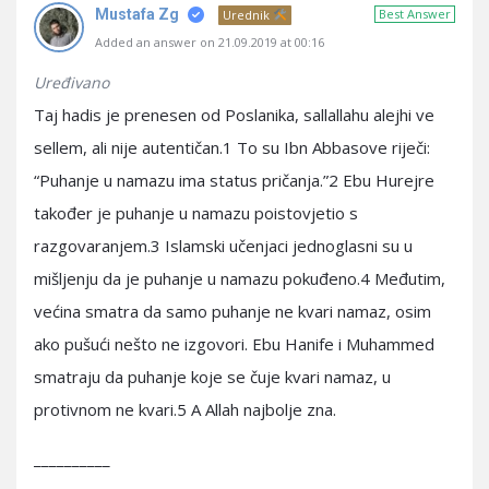
Mustafa Zg
Best Answer
Urednik
Added an answer on 21.09.2019 at 00:16
Uređivano
Taj hadis je prenesen od Poslanika, sallallahu alejhi ve
sellem, ali nije autentičan.1 To su Ibn Abbasove riječi:
“Puhanje u namazu ima status pričanja.”2 Ebu Hurejre
također je puhanje u namazu poistovjetio s
razgovaranjem.3 Islamski učenjaci jednoglasni su u
mišljenju da je puhanje u namazu pokuđeno.4 Međutim,
većina smatra da samo puhanje ne kvari namaz, osim
ako pušući nešto ne izgovori. Ebu Hanife i Muhammed
smatraju da puhanje koje se čuje kvari namaz, u
protivnom ne kvari.5 A Allah najbolje zna.
__________