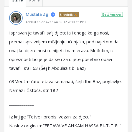
Starije
Novije
Mustafa Zg
Best Answer
Urednik
Added an answer on 09.12.2019 at 19:33
Ispravan je tavaf i sa'j dj eteta i onoga ko ga nosi,
prema ispravnijem mišljenju učenjaka, pod uvjetom da
onaj ko dijete nosi to nijjeti i namjerava. Međutim, iz
opreznosti bolje je da se i za dijete posebno obavi
tavaf i s'aj. 63 (Šej h Abdulaziz b. Baz)
63Medžmu'atu fetava semahati, šejh Ibn Baz, poglavlje:
Namaz i čistoća, str 182
____________
Iz knjige “Fetve i propisi vezani za djecu”
Naslov originala: “FETAVA VE AHKAM HASSA BI-T-TIFL”