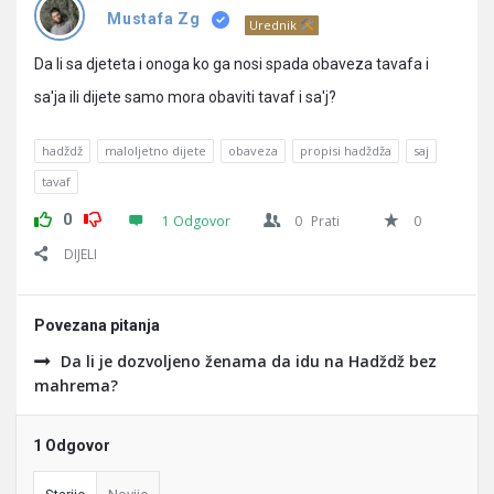
Pitanja
Mustafa Zg
Urednik
Da li sa djeteta i onoga ko ga nosi spada obaveza tavafa i
sa'ja ili dijete samo mora obaviti tavaf i sa'j?
hadždž
maloljetno dijete
obaveza
propisi hadždža
saj
tavaf
0
1 Odgovor
0
Prati
0
DIJELI
Povezana pitanja
Da li je dozvoljeno ženama da idu na Hadždž bez
mahrema?
1 Odgovor