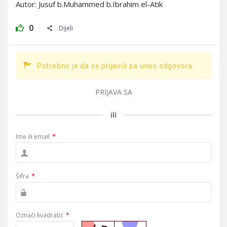
Autor: Jusuf b.Muhammed b.Ibrahim el-Atik
0
Dijeli
Potrebno je da se prijaviš za unos odgovora.
PRIJAVA SA
ili
Ime ili email
*
Šifra
*
Označi kvadratić
*