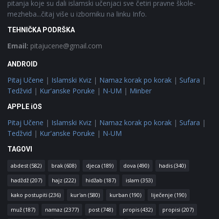
pitanja koje su dali islamski učenjaci sve četiri pravne škole-
mezheba...čitaj više u izborniku na linku Info.
TEHNIČKA PODRŠKA
Email:
pitajucene@gmail.com
ANDROID
Pitaj Učene
|
Islamski Kviz
|
Namaz korak po korak
|
Sufara
|
Tedžvid
|
Kur'anske Poruke
|
N-UM
|
Minber
APPLE iOS
Pitaj Učene
|
Islamski Kviz
|
Namaz korak po korak
|
Sufara
|
Tedžvid
|
Kur'anske Poruke
|
N-UM
TAGOVI
abdest
(582)
brak
(608)
djeca
(189)
dova
(490)
hadis
(340)
hadždž
(207)
hajz
(222)
hidžab
(187)
islam
(353)
kako postupiti
(236)
kur'an
(580)
kurban
(190)
liječenje
(190)
muž
(187)
namaz
(2377)
post
(748)
propis
(432)
propisi
(207)