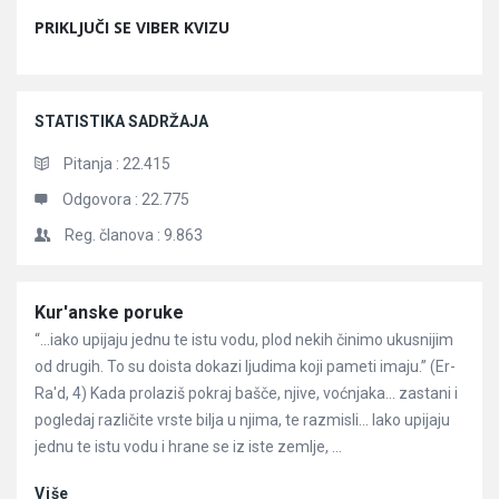
PRIKLJUČI SE VIBER KVIZU
STATISTIKA SADRŽAJA
Pitanja :
22.415
Odgovora :
22.775
Reg. članova :
9.863
Članci
Kur'anske poruke
“…iako upijaju jednu te istu vodu, plod nekih činimo ukusnijim
od drugih. To su doista dokazi ljudima koji pameti imaju.” (Er-
Ra'd, 4) Kada prolaziš pokraj bašče, njive, voćnjaka… zastani i
pogledaj različite vrste bilja u njima, te razmisli… Iako upijaju
jednu te istu vodu i hrane se iz iste zemlje, ...
Više