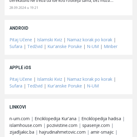
berekatuhu Ne treba da ide kod roditelja sama, bez muža.…
28.09.2024 u 19:21
ANDROID
Pitaj Učene
|
Islamski Kviz
|
Namaz korak po korak
|
Sufara
|
Tedžvid
|
Kur'anske Poruke
|
N-UM
|
Minber
APPLE iOS
Pitaj Učene
|
Islamski Kviz
|
Namaz korak po korak
|
Sufara
|
Tedžvid
|
Kur'anske Poruke
|
N-UM
LINKOVI
n-um.com
|
Enciklopedija Kur'ana
|
Enciklopedija hadisa
|
islamhouse.com
|
pozivistine.com
|
spasenje.com
|
zijadljakic.ba
|
hajrudinahmetovic.com
|
amir-smajic
|