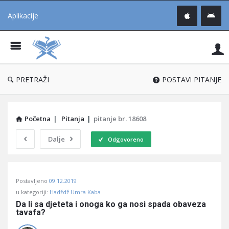
Aplikacije
Pit
Uč
®
PRETRAŽI
POSTAVI PITANJE
Početna
|
Pitanja
|
pitanje br. 18608
Dalje
Odgovoreno
Pitaj
Postavljeno
09.12.2019
Učene
u kategoriji:
Hadždž Umra Kaba
®
Da li sa djeteta i onoga ko ga nosi spada obaveza 
tavafa?
Latest