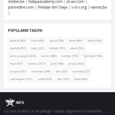
minber.ba
|
hidayaacademy.com
|
el-asr.com
|
putsredine.com
|
Predaje BiH Daija
|
s-d-o.org
|
namaz.ba
|
POPULARNI TAGOVI
abdest
(582)
brak
(608)
djeca
(189)
dova
(490)
hadis
(340)
hadždž
(207)
hajz
(222)
hidžab
(187)
islam
(353)
kako postupiti
(236)
kur'an
(580)
kurban
(190)
liječenje
(190)
muž
(187)
namaz
(2377)
post
(748)
propis
(432)
propisi
(207)
ramazan
(246)
sihr
(303)
sunnet
(227)
zabranjeno
(231)
zekat
(356)
zikr
(229)
žena
(433)
Footer
O
INFO
Cilj ove stranice je da prikupi i objavi odgovore na islamska