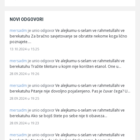
NOVI ODGOVORI
mersadm
Ve alejkumu-s-selam ve rahmetullahi ve
je unio odgovor
berekatuhu Za bračno savjetovanje se obratite nekome koga lično
poznajete.…
13.10.2024 u 15:25
mersadm
Ve alejkumu-s-selam ve rahmetullahi ve
je unio odgovor
berekatuhu Tražite tiknture u kojim nije korišten etanol. One u…
28.09.2024 u 19:26
mersadm
Ve alejkumu-s-selam ve rahmetullahi ve
je unio odgovor
berekatuhu Pitanje nije dovoljno pojašenjeno. Pas je čuvar čega? U…
28.09.2024 u 19:25
mersadm
Ve alejkumu-s-selam ve rahmetullahi ve
je unio odgovor
berekatuhu Ako se bojiš štete po sebe nije ti obaveza…
28.09.2024 u 19:23
mersadm
Ve alejkumu-s-selam ve rahmetullahi ve
je unio odgovor