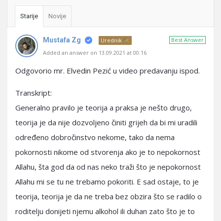
Starije
Novije
Mustafa Zg
Best Answer
Urednik
Added an answer on 13.09.2021 at 00:16
Odgovorio mr. Elvedin Pezić u video predavanju ispod.
Transkript:
Generalno pravilo je teorija a praksa je nešto drugo,
teorija je da nije dozvoljeno činiti grijeh da bi mi uradili
određeno dobročinstvo nekome, tako da nema
pokornosti nikome od stvorenja ako je to nepokornost
Allahu, šta god da od nas neko traži što je nepokornost
Allahu mi se tu ne trebamo pokoriti. E sad ostaje, to je
teorija, teorija je da ne treba bez obzira što se radilo o
roditelju donijeti njemu alkohol ili duhan zato što je to