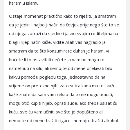
haram u islamu.
Ostaje momenat praktično kako to riješiti, ja smatram
da je jedini i najbolji način da čovjek prije nego što to se
od njega zatraži da sjedne i jasno svojim roditeljima na
blagi i lijep način kaže, vidite Allah vas nagradio ja
smatram da to što konzumirate duhan je haram, vi
hoćete li to ostaviti ili nećete ja vam ne mogu to
nametnuti na silu, ali nemojte od mene očekivati bilo
kakvu pomoć u pogledu toga, jednostavno da na
vrijeme on pretekne njih, zato sutra kada mu to i kažu,
kaže znate da sam vam rekao da to ne mogu uraditi,
mogu otići kupiti hljeb, oprati suđe, ako treba usisat ću
kuću, sve ću vam učiniti sve što je dopušteno ali
nemojte od mene tražiti cigare i nemojte tražiti alkohol.