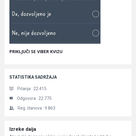
PRIKLJUČI SE VIBER KVIZU
STATISTIKA SADRŽAJA
Pitanja :
22.415
Odgovora :
22.775
Reg. članova :
9.863
Članci
Izreke daija