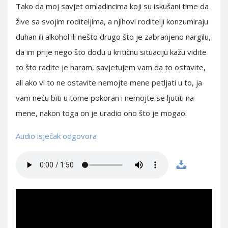
Tako da moj savjet omladincima koji su iskušani time da
žive sa svojim roditeljima, a njihovi roditelji konzumiraju
duhan ili alkohol ili nešto drugo što je zabranjeno nargilu,
da im prije nego što dođu u kritičnu situaciju kažu vidite
to što radite je haram, savjetujem vam da to ostavite,
ali ako vi to ne ostavite nemojte mene petljati u to, ja
vam neću biti u tome pokoran i nemojte se ljutiti na
mene, nakon toga on je uradio ono što je mogao.
Audio isječak odgovora