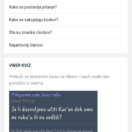
Kako se postavlja pitanje?
Kako se sakupljaju bodovi?
Šta su značke i bodovi?
Najaktivniji članovi
VIBER KVIZ
Pridruži se dnevnom kvizu na Viberu i nauči svaki dan
ponešto iz islama.