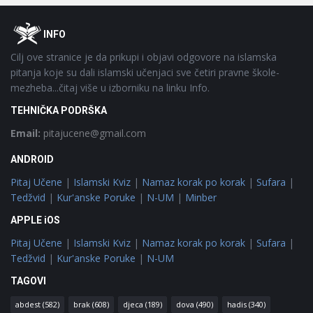
Footer
O
INFO
Cilj ove stranice je da prikupi i objavi odgovore na islamska
pitanja koje su dali islamski učenjaci sve četiri pravne škole-
mezheba...čitaj više u izborniku na linku Info.
TEHNIČKA PODRŠKA
Email:
pitajucene@gmail.com
ANDROID
Pitaj Učene
|
Islamski Kviz
|
Namaz korak po korak
|
Sufara
|
Tedžvid
|
Kur'anske Poruke
|
N-UM
|
Minber
APPLE iOS
Pitaj Učene
|
Islamski Kviz
|
Namaz korak po korak
|
Sufara
|
Tedžvid
|
Kur'anske Poruke
|
N-UM
TAGOVI
abdest
(582)
brak
(608)
djeca
(189)
dova
(490)
hadis
(340)