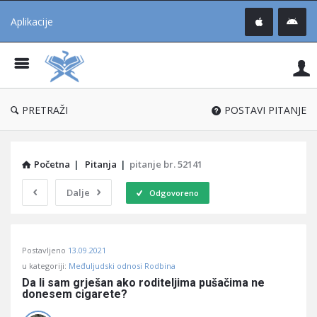
Aplikacije
Pit
Uč
®
PRETRAŽI
POSTAVI PITANJE
Početna
|
Pitanja
|
pitanje br. 52141
Dalje
Odgovoreno
Pitaj
Postavljeno
13.09.2021
Učene
u kategoriji:
Međuljudski odnosi Rodbina
®
Da li sam grješan ako roditeljima pušačima ne 
donesem cigarete?
Latest