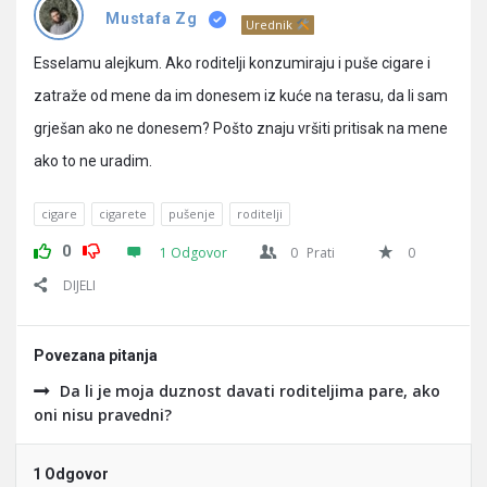
Pitanja
Mustafa Zg
Urednik
Esselamu alejkum. Ako roditelji konzumiraju i puše cigare i
zatraže od mene da im donesem iz kuće na terasu, da li sam
grješan ako ne donesem? Pošto znaju vršiti pritisak na mene
ako to ne uradim.
cigare
cigarete
pušenje
roditelji
0
1 Odgovor
0
Prati
0
DIJELI
Povezana pitanja
Da li je moja duznost davati roditeljima pare, ako
oni nisu pravedni?
1 Odgovor