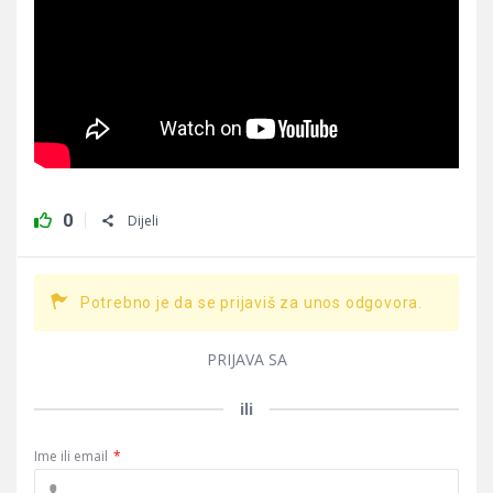
0
Dijeli
Potrebno je da se prijaviš za unos odgovora.
PRIJAVA SA
ili
Ime ili email
*