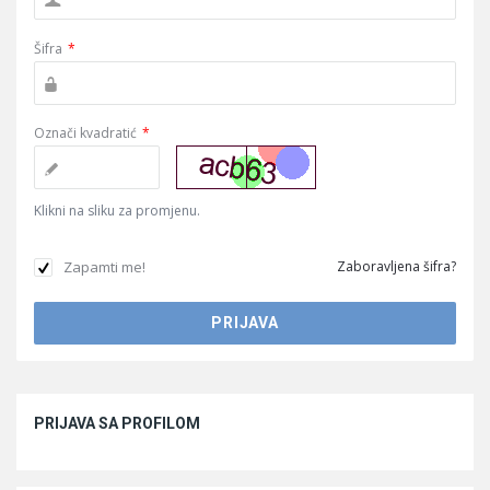
Šifra
*
Označi kvadratić
*
Klikni na sliku za promjenu.
Zapamti me!
Zaboravljena šifra?
Sidebar
PRIJAVA SA PROFILOM