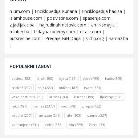
n-um.com
|
Enciklopedija Kur'ana
|
Enciklopedija hadisa
|
islamhouse.com
|
pozivistine.com
|
spasenje.com
|
zijadljakic.ba
|
hajrudinahmetovic.com
|
amir-smajic
|
minber.ba
|
hidayaacademy.com
|
el-asr.com
|
putsredine.com
|
Predaje BiH Daija
|
s-d-o.org
|
namaz.ba
|
POPULARNI TAGOVI
abdest
(582)
brak
(608)
djeca
(189)
dova
(490)
hadis
(340)
hadždž
(207)
hajz
(222)
hidžab
(187)
islam
(353)
kako postupiti
(236)
kur'an
(580)
kurban
(190)
liječenje
(190)
muž
(187)
namaz
(2377)
post
(748)
propis
(432)
propisi
(207)
ramazan
(246)
sihr
(303)
sunnet
(227)
zabranjeno
(231)
zekat
(356)
zikr
(229)
žena
(433)