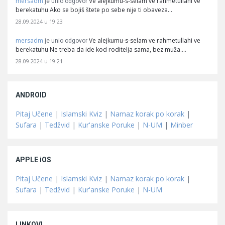
mersadm
Ve alejkumu-s-selam ve rahmetullahi ve
je unio odgovor
berekatuhu Ako se bojiš štete po sebe nije ti obaveza…
28.09.2024 u 19:23
mersadm
Ve alejkumu-s-selam ve rahmetullahi ve
je unio odgovor
berekatuhu Ne treba da ide kod roditelja sama, bez muža.…
28.09.2024 u 19:21
ANDROID
Pitaj Učene
|
Islamski Kviz
|
Namaz korak po korak
|
Sufara
|
Tedžvid
|
Kur'anske Poruke
|
N-UM
|
Minber
APPLE iOS
Pitaj Učene
|
Islamski Kviz
|
Namaz korak po korak
|
Sufara
|
Tedžvid
|
Kur'anske Poruke
|
N-UM
LINKOVI