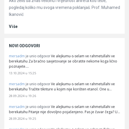
Ako želiš da znaš veličinu i vrijednost ahireta kod tebe,
pogledaj koliko mu svoga vremena poklanjaš. Prof. Muhamed
Ikanović
Više
NOVI ODGOVORI
mersadm
Ve alejkumu-s-selam ve rahmetullahi ve
je unio odgovor
berekatuhu Za bračno savjetovanje se obratite nekome koga lično
poznajete.…
13.10.2024 u 15:25
mersadm
Ve alejkumu-s-selam ve rahmetullahi ve
je unio odgovor
berekatuhu Tražite tiknture u kojim nije korišten etanol. One u…
28.09.2024 u 19:26
mersadm
Ve alejkumu-s-selam ve rahmetullahi ve
je unio odgovor
berekatuhu Pitanje nije dovoljno pojašenjeno. Pas je čuvar čega? U…
28.09.2024 u 19:25