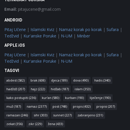
Email:
pitajucene@gmail.com
ANDROID
Pitaj Učene
|
Islamski Kviz
|
Namaz korak po korak
|
Sufara
|
Tedžvid
|
Kur'anske Poruke
|
N-UM
|
Minber
APPLE iOS
Pitaj Učene
|
Islamski Kviz
|
Namaz korak po korak
|
Sufara
|
Tedžvid
|
Kur'anske Poruke
|
N-UM
TAGOVI
abdest
(582)
brak
(608)
djeca
(189)
dova
(490)
hadis
(340)
hadždž
(207)
hajz
(222)
hidžab
(187)
islam
(353)
kako postupiti
(236)
kur'an
(580)
kurban
(190)
liječenje
(190)
muž
(187)
namaz
(2377)
post
(748)
propis
(432)
propisi
(207)
ramazan
(246)
sihr
(303)
sunnet
(227)
zabranjeno
(231)
zekat
(356)
zikr
(229)
žena
(433)