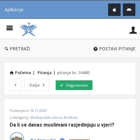
Aplikacije
Pit
Uč
®
PRETRAŽI
POSTAVI PITANJE
Početna
|
Pitanja
|
pitanje br. 34480
Dalje
Odgovoreno
Pitaj
Postavljeno
18.11.2020
Učene
u kategoriji:
Međuljudski odnosi Rodbina
®
Da li se danas muslimani razjedinjuju u vjeri?
Latest