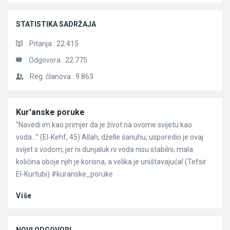
STATISTIKA SADRŽAJA
Pitanja :
22.415
Odgovora :
22.775
Reg. članova :
9.863
Članci
Kur'anske poruke
“Navedi im kao primjer da je život na ovome svijetu kao
voda…” (El-Kehf, 45) Allah, dželle šanuhu, usporedio je ovaj
svijet s vodom, jer ni dunjaluk ni voda nisu stabilni; mala
količina oboje njih je korisna, a velika je uništavajuća! (Tefsir
El-Kurtubi) #kuranske_poruke
Više