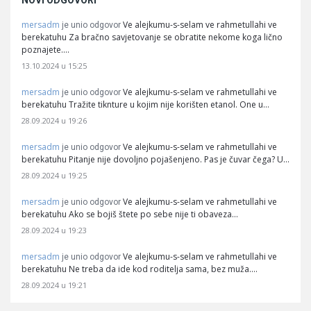
NOVI ODGOVORI
mersadm
Ve alejkumu-s-selam ve rahmetullahi ve
je unio odgovor
berekatuhu Za bračno savjetovanje se obratite nekome koga lično
poznajete.…
13.10.2024 u 15:25
mersadm
Ve alejkumu-s-selam ve rahmetullahi ve
je unio odgovor
berekatuhu Tražite tiknture u kojim nije korišten etanol. One u…
28.09.2024 u 19:26
mersadm
Ve alejkumu-s-selam ve rahmetullahi ve
je unio odgovor
berekatuhu Pitanje nije dovoljno pojašenjeno. Pas je čuvar čega? U…
28.09.2024 u 19:25
mersadm
Ve alejkumu-s-selam ve rahmetullahi ve
je unio odgovor
berekatuhu Ako se bojiš štete po sebe nije ti obaveza…
28.09.2024 u 19:23
mersadm
Ve alejkumu-s-selam ve rahmetullahi ve
je unio odgovor
berekatuhu Ne treba da ide kod roditelja sama, bez muža.…
28.09.2024 u 19:21