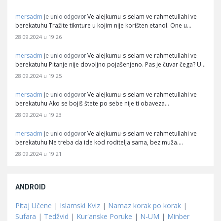
mersadm
Ve alejkumu-s-selam ve rahmetullahi ve
je unio odgovor
berekatuhu Tražite tiknture u kojim nije korišten etanol. One u…
28.09.2024 u 19:26
mersadm
Ve alejkumu-s-selam ve rahmetullahi ve
je unio odgovor
berekatuhu Pitanje nije dovoljno pojašenjeno. Pas je čuvar čega? U…
28.09.2024 u 19:25
mersadm
Ve alejkumu-s-selam ve rahmetullahi ve
je unio odgovor
berekatuhu Ako se bojiš štete po sebe nije ti obaveza…
28.09.2024 u 19:23
mersadm
Ve alejkumu-s-selam ve rahmetullahi ve
je unio odgovor
berekatuhu Ne treba da ide kod roditelja sama, bez muža.…
28.09.2024 u 19:21
ANDROID
Pitaj Učene
|
Islamski Kviz
|
Namaz korak po korak
|
Sufara
|
Tedžvid
|
Kur'anske Poruke
|
N-UM
|
Minber