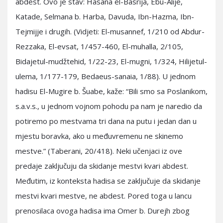
abdest. Ovo je stav: Hasana el-Basrija, Ebu-Alije,
Katade, Selmana b. Harba, Davuda, Ibn-Hazma, Ibn-
Tejmijje i drugih. (Vidjeti: El-musannef, 1/210 od Abdur-
Rezzaka, El-evsat, 1/457-460, El-muhalla, 2/105,
Bidajetul-mudžtehid, 1/22-23, El-mugni, 1/324, Hilijetul-
ulema, 1/177-179, Bedaeus-sanaia, 1/88). U jednom
hadisu El-Mugire b. Šuabe, kaže: “Bili smo sa Poslanikom,
s.a.v.s., u jednom vojnom pohodu pa nam je naredio da
potiremo po mestvama tri dana na putu i jedan dan u
mjestu boravka, ako u međuvremenu ne skinemo
mestve.” (Taberani, 20/418). Neki učenjaci iz ove
predaje zaključuju da skidanje mestvi kvari abdest.
Međutim, iz konteksta hadisa se zaključuje da skidanje
mestvi kvari mestve, ne abdest. Pored toga u lancu
prenosilaca ovoga hadisa ima Omer b. Durejh zbog