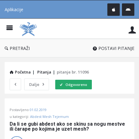
Aplikacije
Pit
Uč
®
PRETRAŽI
POSTAVI PITANJE
Početna
|
Pitanja
|
pitanje br. 11096
Dalje
Odgovoreno
Pitaj
Postavljeno
01.02.2019
Učene
u kategoriji:
Abdest Mesh Tejemum
®
Da li se gubi abdest ako se skinu sa nogu mestve 
ili čarape po kojima je uzet mesh?
Latest