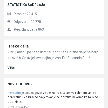
STATISTIKA SADRŽAJA
Pitanja :
22.415
Odgovora :
22.775
Reg. članova :
9.863
Članci
Izreke daija
Vjeruj Allahu pa će te usrećiti. Kad? Kad On zna da je najbolje
za sve! A On uvijek sve najbolje zna. Prof. Jasmin Durić
Više
NOVI ODGOVORI
mersadm
Ve alejkumu-s-selam ve rahmetullahi ve
je unio odgovor
berekatuhu Za bračno savjetovanje se obratite nekome koga lično
poznajete.…
13.10.2024 u 15:25