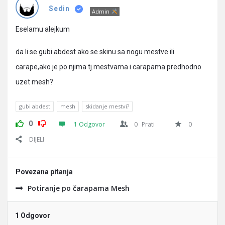
Pitanja
Sedin
Admin
Eselamu alejkum
da li se gubi abdest ako se skinu sa nogu mestve ili
carape,ako je po njima tj.mestvama i carapama predhodno
uzet mesh?
gubi abdest
mesh
skidanje mestvi?
0
1 Odgovor
0
Prati
0
DIJELI
Povezana pitanja
Potiranje po čarapama Mesh
1 Odgovor