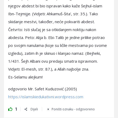
njegov abdest bi bio ispravan kako kaže šejhul-islam
Ibn-Tejmijje. (Vidjeti: Ahkamuš-šita’, str. 35.). Tako
skidanje mestvi, također, neće pokvariti abdest.
Četvrto: Isti slučaj je sa otkidanjem noktiju nakon
abdesta. Peto: Alija b. Ebi-Talib je jedne prilike potrao
po svojim nanulama (koje su ličile mestvama po svome
izgledu), zatim ih je skinuo i klanjao namaz. (Bejheki,
1/431. Šejh Albani ovu predaju smatra ispravnom.
Vidjeti: El-mesh, str. 87.), a Allah najbolje zna.
Es-Selamu alejkum!
odgovorio Mr. Safet Kuduzović (2005)
https://islamskiedukativni.wordpress.com
1
Dijeli
Poništi oznaku - odgovoreno