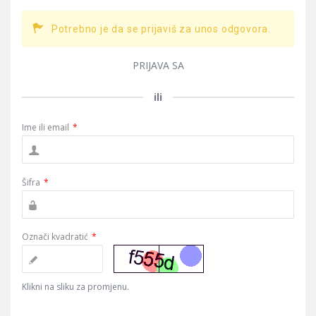
Potrebno je da se prijaviš za unos odgovora.
PRIJAVA SA
ili
Ime ili email
*
Šifra
*
Označi kvadratić
*
Klikni na sliku za promjenu.