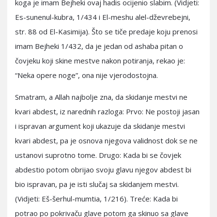
koga je imam Bejheki ovaj hadis ocijenio slabim. (Vidjeti:
Es-sunenul-kubra, 1/434 i El-meshu alel-dževrebejni,
str. 88 od El-Kasimija). Što se tiče predaje koju prenosi
imam Bejheki 1/432, da je jedan od ashaba pitan o
čovjeku koji skine mestve nakon potiranja, rekao je:
“Neka opere noge”, ona nije vjerodostojna.
Smatram, a Allah najbolje zna, da skidanje mestvi ne
kvari abdest, iz narednih razloga: Prvo: Ne postoji jasan
i ispravan argument koji ukazuje da skidanje mestvi
kvari abdest, pa je osnova njegova validnost dok se ne
ustanovi suprotno tome. Drugo: Kada bi se čovjek
abdestio potom obrijao svoju glavu njegov abdest bi
bio ispravan, pa je isti slučaj sa skidanjem mestvi.
(Vidjeti: Eš-šerhul-mumtia, 1/216). Treće: Kada bi
potrao po pokrivaču glave potom ga skinuo sa glave