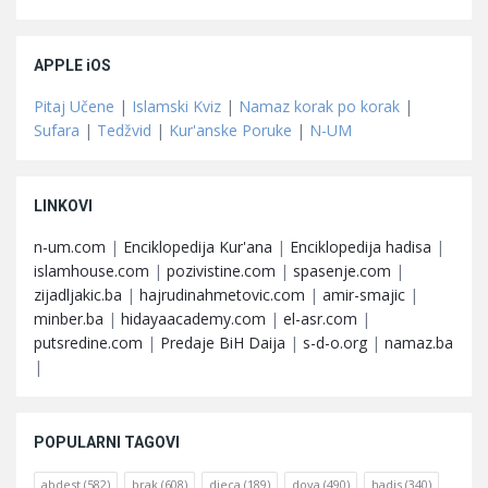
APPLE iOS
Pitaj Učene
|
Islamski Kviz
|
Namaz korak po korak
|
Sufara
|
Tedžvid
|
Kur'anske Poruke
|
N-UM
LINKOVI
n-um.com
|
Enciklopedija Kur'ana
|
Enciklopedija hadisa
|
islamhouse.com
|
pozivistine.com
|
spasenje.com
|
zijadljakic.ba
|
hajrudinahmetovic.com
|
amir-smajic
|
minber.ba
|
hidayaacademy.com
|
el-asr.com
|
putsredine.com
|
Predaje BiH Daija
|
s-d-o.org
|
namaz.ba
|
POPULARNI TAGOVI
abdest
(582)
brak
(608)
djeca
(189)
dova
(490)
hadis
(340)