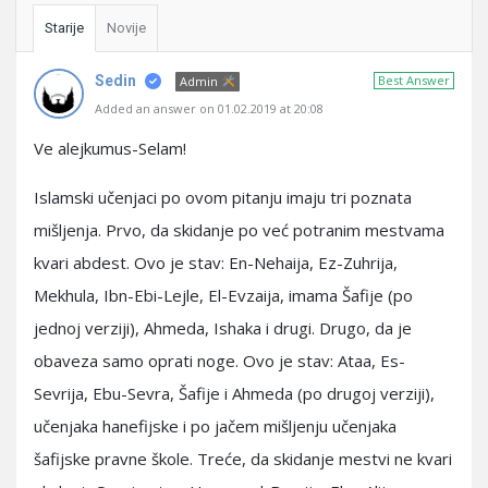
Starije
Novije
Sedin
Best Answer
Admin
Added an answer on 01.02.2019 at 20:08
Ve alejkumus-Selam!
Islamski učenjaci po ovom pitanju imaju tri poznata
mišljenja. Prvo, da skidanje po već potranim mestvama
kvari abdest. Ovo je stav: En-Nehaija, Ez-Zuhrija,
Mekhula, Ibn-Ebi-Lejle, El-Evzaija, imama Šafije (po
jednoj verziji), Ahmeda, Ishaka i drugi. Drugo, da je
obaveza samo oprati noge. Ovo je stav: Ataa, Es-
Sevrija, Ebu-Sevra, Šafije i Ahmeda (po drugoj verziji),
učenjaka hanefijske i po jačem mišljenju učenjaka
šafijske pravne škole. Treće, da skidanje mestvi ne kvari