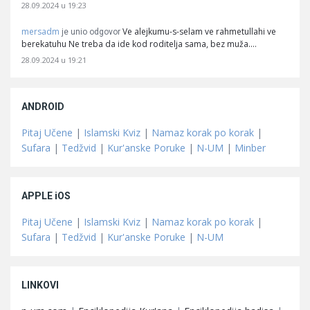
28.09.2024 u 19:23
mersadm
Ve alejkumu-s-selam ve rahmetullahi ve
je unio odgovor
berekatuhu Ne treba da ide kod roditelja sama, bez muža.…
28.09.2024 u 19:21
ANDROID
Pitaj Učene
|
Islamski Kviz
|
Namaz korak po korak
|
Sufara
|
Tedžvid
|
Kur'anske Poruke
|
N-UM
|
Minber
APPLE iOS
Pitaj Učene
|
Islamski Kviz
|
Namaz korak po korak
|
Sufara
|
Tedžvid
|
Kur'anske Poruke
|
N-UM
LINKOVI