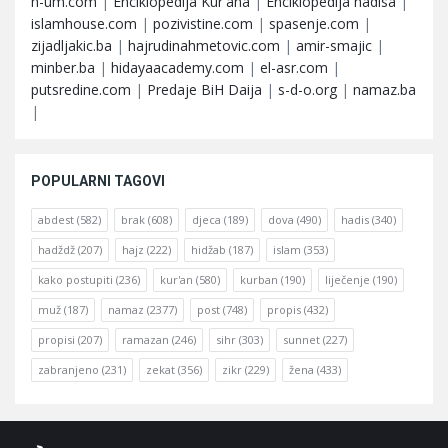
n-um.com
|
Enciklopedija Kur'ana
|
Enciklopedija hadisa
|
islamhouse.com
|
pozivistine.com
|
spasenje.com
|
zijadljakic.ba
|
hajrudinahmetovic.com
|
amir-smajic
|
minber.ba
|
hidayaacademy.com
|
el-asr.com
|
putsredine.com
|
Predaje BiH Daija
|
s-d-o.org
|
namaz.ba
|
POPULARNI TAGOVI
abdest
(582)
brak
(608)
djeca
(189)
dova
(490)
hadis
(340)
hadždž
(207)
hajz
(222)
hidžab
(187)
islam
(353)
kako postupiti
(236)
kur'an
(580)
kurban
(190)
liječenje
(190)
muž
(187)
namaz
(2377)
post
(748)
propis
(432)
propisi
(207)
ramazan
(246)
sihr
(303)
sunnet
(227)
zabranjeno
(231)
zekat
(356)
zikr
(229)
žena
(433)