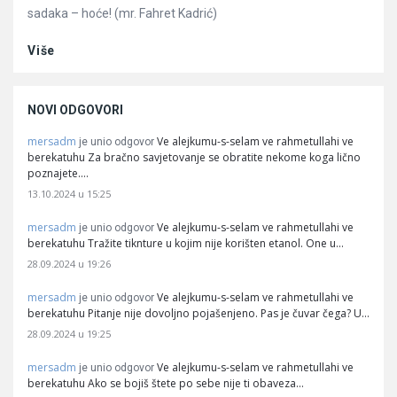
sadaka – hoće! (mr. Fahret Kadrić)
Više
NOVI ODGOVORI
mersadm
Ve alejkumu-s-selam ve rahmetullahi ve
je unio odgovor
berekatuhu Za bračno savjetovanje se obratite nekome koga lično
poznajete.…
13.10.2024 u 15:25
mersadm
Ve alejkumu-s-selam ve rahmetullahi ve
je unio odgovor
berekatuhu Tražite tiknture u kojim nije korišten etanol. One u…
28.09.2024 u 19:26
mersadm
Ve alejkumu-s-selam ve rahmetullahi ve
je unio odgovor
berekatuhu Pitanje nije dovoljno pojašenjeno. Pas je čuvar čega? U…
28.09.2024 u 19:25
mersadm
Ve alejkumu-s-selam ve rahmetullahi ve
je unio odgovor
berekatuhu Ako se bojiš štete po sebe nije ti obaveza…