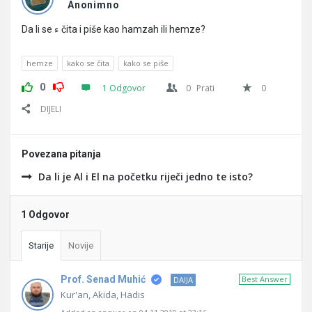
Pitanja
Anonimno
Da li se ء čita i piše kao hamzah ili hemze?
hemze
kako se čita
kako se piše
0
1 Odgovor
0
Prati
0
DIJELI
Povezana pitanja
Da li je Al i El na početku riječi jedno te isto?
1 Odgovor
Starije
Novije
Prof. Senad Muhić
Best Answer
DAIJA
Kur'an, Akida, Hadis