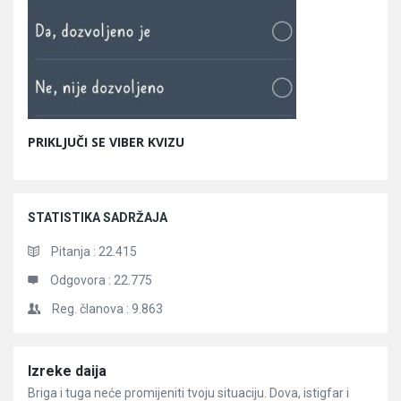
PRIKLJUČI SE VIBER KVIZU
STATISTIKA SADRŽAJA
Pitanja :
22.415
Odgovora :
22.775
Reg. članova :
9.863
Članci
Izreke daija
Briga i tuga neće promijeniti tvoju situaciju. Dova, istigfar i