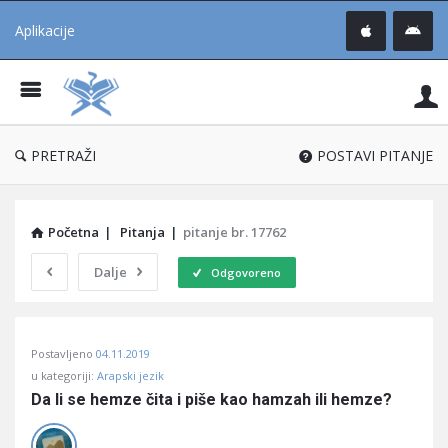
Aplikacije
Pit
Uč
®
PRETRAŽI
POSTAVI PITANJE
Početna
|
Pitanja
|
pitanje br. 17762
Dalje
Odgovoreno
Pitaj
Postavljeno
04.11.2019
Učene
u kategoriji:
Arapski jezik
®
Da li se hemze čita i piše kao hamzah ili hemze?
Latest