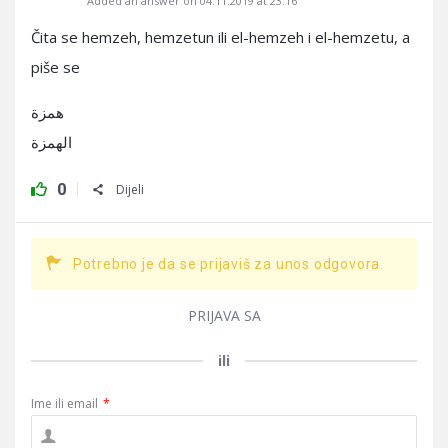
Added an answer on 04.11.2019 at 23:16
Čita se hemzeh, hemzetun ili el-hemzeh i el-hemzetu, a
piše se
همزة
الهمزة
0
Dijeli
Potrebno je da se prijaviš za unos odgovora.
PRIJAVA SA
ili
Ime ili email
*