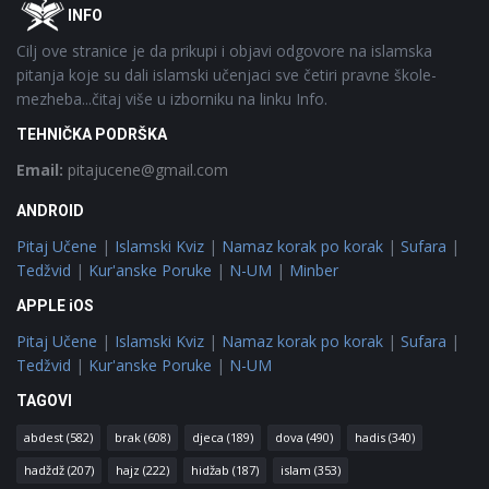
Footer
O
INFO
Cilj ove stranice je da prikupi i objavi odgovore na islamska
pitanja koje su dali islamski učenjaci sve četiri pravne škole-
mezheba...čitaj više u izborniku na linku Info.
TEHNIČKA PODRŠKA
Email:
pitajucene@gmail.com
ANDROID
Pitaj Učene
|
Islamski Kviz
|
Namaz korak po korak
|
Sufara
|
Tedžvid
|
Kur'anske Poruke
|
N-UM
|
Minber
APPLE iOS
Pitaj Učene
|
Islamski Kviz
|
Namaz korak po korak
|
Sufara
|
Tedžvid
|
Kur'anske Poruke
|
N-UM
TAGOVI
abdest
(582)
brak
(608)
djeca
(189)
dova
(490)
hadis
(340)
hadždž
(207)
hajz
(222)
hidžab
(187)
islam
(353)