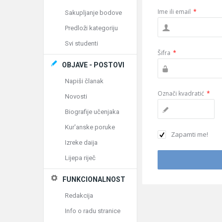
Ime ili email
*
Sakupljanje bodove
Predloži kategoriju
Svi studenti
Šifra
*
OBJAVE - POSTOVI
Napiši članak
Označi kvadratić
*
Novosti
Biografije učenjaka
Kur'anske poruke
Zapamti me!
Izreke daija
Lijepa riječ
FUNKCIONALNOST
Redakcija
Info o radu stranice