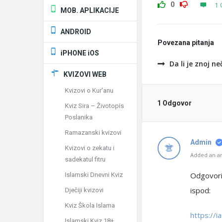
0
1 
MOB. APLIKACIJE
ANDROID
Povezana pitanja
iPHONE iOS
Da li je znoj ne
KVIZOVI WEB
Kvizovi o Kur'anu
1 Odgovor
Kviz Sira – Životopis
Poslanika
Ramazanski kvizovi
Admin
Kvizovi o zekatu i
Added an an
sadekatul fitru
Odgovorio
Islamski Dnevni Kviz
ispod:
Dječiji kvizovi
Kviz Škola Islama
https://
Islamski Kviz 18+