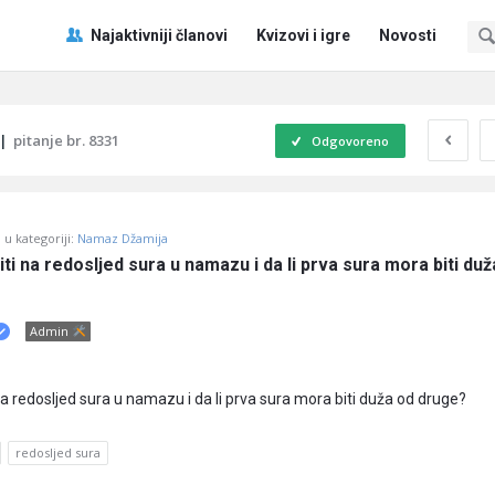
Pitaj
Pitaj
Najaktivniji članovi
Kvizovi i igre
Novosti
Učene
Učene
®
®
Navigacija
|
pitanje br. 8331
Odgovoreno
u kategoriji:
Namaz Džamija
iti na redosljed sura u namazu i da li prva sura mora biti duž
Admin
na redosljed sura u namazu i da li prva sura mora biti duža od druge?
redosljed sura