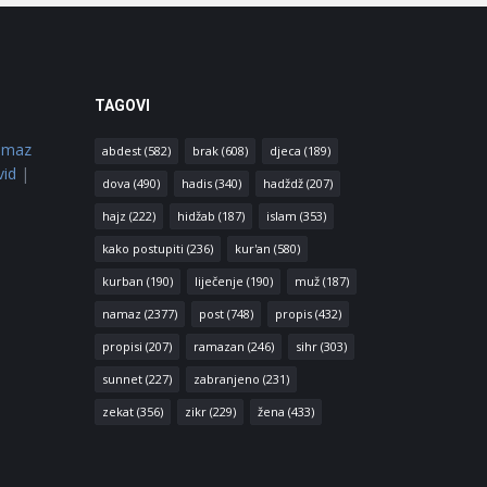
TAGOVI
amaz
abdest
(582)
brak
(608)
djeca
(189)
vid
|
dova
(490)
hadis
(340)
hadždž
(207)
hajz
(222)
hidžab
(187)
islam
(353)
kako postupiti
(236)
kur'an
(580)
kurban
(190)
liječenje
(190)
muž
(187)
namaz
(2377)
post
(748)
propis
(432)
propisi
(207)
ramazan
(246)
sihr
(303)
sunnet
(227)
zabranjeno
(231)
zekat
(356)
zikr
(229)
žena
(433)