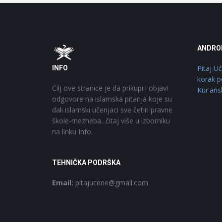
Footer
O
ANDRO
Pitaj U
INFO
korak p
Cilj ove stranice je da prikupi i objavi
Kur'ans
odgovore na islamska pitanja koje su
dali islamski učenjaci sve četiri pravne
škole-mezheba...čitaj više u izborniku
na linku Info.
TEHNIČKA PODRŠKA
Email:
pitajucene@gmail.com