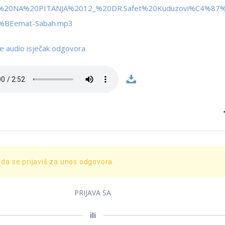
%20NA%20PITANJA%2012_%20DR.Safet%20Kuduzovi%C4%87
BEemat-Sabah.mp3
e audio isječak odgovora
 da se prijaviš za unos odgovora.
PRIJAVA SA
ili