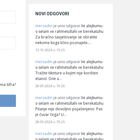
NOVI ODGOVORI
mersadm
Ve alejkumu-
je unio odgovor
s-selam ve rahmetullahi ve berekatuhu
Za bračno savjetovanje se obratite
nekome koga lično poznajete.…
13.10.2024 u 15:25
mersadm
Ve alejkumu-
je unio odgovor
s-selam ve rahmetullahi ve berekatuhu
Tražite tiknture u kojim nije korišten
etanol. One u…
na šifra?
28.09.2024 u 19:26
mersadm
Ve alejkumu-
je unio odgovor
s-selam ve rahmetullahi ve berekatuhu
Pitanje nije dovoljno pojašenjeno. Pas
je čuvar čega? U…
28.09.2024 u 19:25
mersadm
Ve alejkumu-
je unio odgovor
s-selam ve rahmetullahi ve berekatuhu