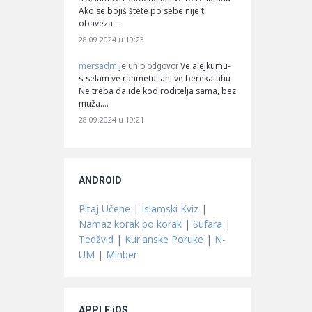
Ako se bojiš štete po sebe nije ti
obaveza…
28.09.2024 u 19:23
mersadm
Ve alejkumu-
je unio odgovor
s-selam ve rahmetullahi ve berekatuhu
Ne treba da ide kod roditelja sama, bez
muža.…
28.09.2024 u 19:21
ANDROID
Pitaj Učene
|
Islamski Kviz
|
Namaz korak po korak
|
Sufara
|
Tedžvid
|
Kur'anske Poruke
|
N-
UM
|
Minber
APPLE iOS