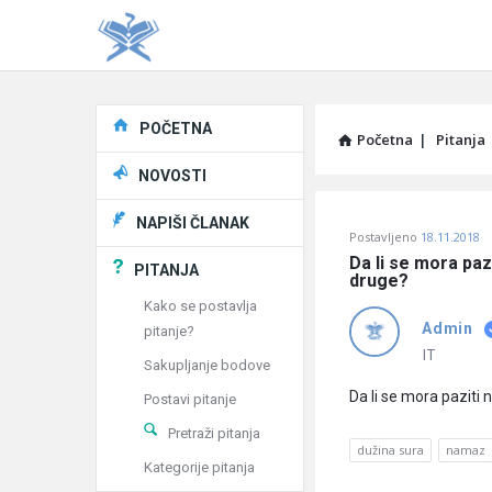
Explore
POČETNA
Početna
|
Pitanja
NOVOSTI
Pitaj
NAPIŠI ČLANAK
Postavljeno
18.11.2018
Učene
Da li se mora paz
PITANJA
druge?
®
Kako se postavlja
Admin
pitanje?
Latest
IT
Sakupljanje bodove
Pitanja
Da li se mora paziti 
Postavi pitanje
Pretraži pitanja
dužina sura
namaz
Kategorije pitanja