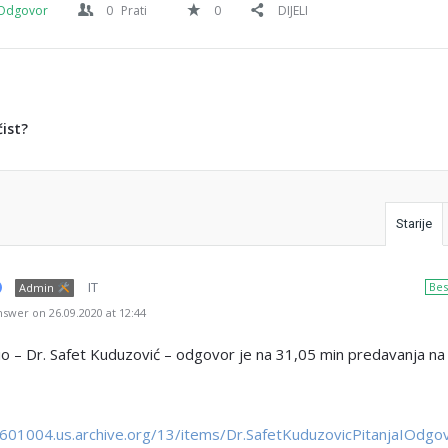
Odgovor
0
Prati
0
DIJELI
čist?
Starije
IT
Bes
Admin
swer on 26.09.2020 at 12:44
 – Dr. Safet Kuduzović – odgovor je na 31,05 min predavanja na 
ia601004.us.archive.org/13/items/Dr.SafetKuduzovicPitanjaIOdgo