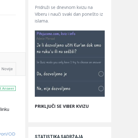
Pridruži se dnevnom kvizu na
Viberu i nauči svaki dan ponešto iz
islama.
Novije
t Answer
PRIKLJUČI SE VIBER KVIZU
linku
vori/OD
STATISTIKA SADRŽAJA