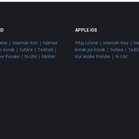
ID
APPLE iOS
čene
|
Islamski Kviz
|
Namaz
Pitaj Učene
|
Islamski Kviz
|
N
o korak
|
Sufara
|
Tedžvid
|
korak po korak
|
Sufara
|
Tedž
ke Poruke
|
N-UM
|
Minber
Kur'anske Poruke
|
N-UM