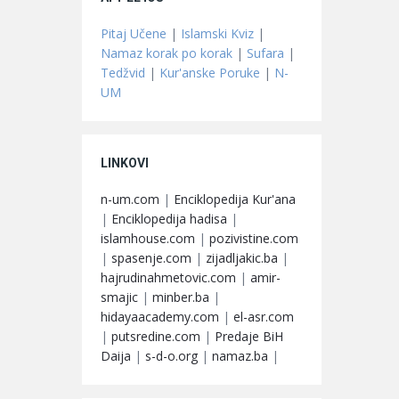
Pitaj Učene
|
Islamski Kviz
|
Namaz korak po korak
|
Sufara
|
Tedžvid
|
Kur'anske Poruke
|
N-
UM
LINKOVI
n-um.com
|
Enciklopedija Kur'ana
|
Enciklopedija hadisa
|
islamhouse.com
|
pozivistine.com
|
spasenje.com
|
zijadljakic.ba
|
hajrudinahmetovic.com
|
amir-
smajic
|
minber.ba
|
hidayaacademy.com
|
el-asr.com
|
putsredine.com
|
Predaje BiH
Daija
|
s-d-o.org
|
namaz.ba
|