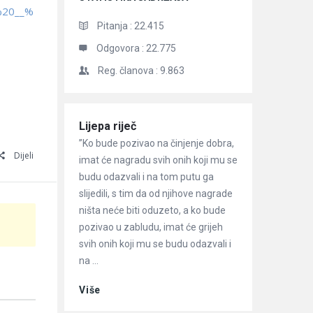
%20__%
Pitanja :
22.415
Odgovora :
22.775
Reg. članova :
9.863
Članci
Lijepa riječ
”Ko bude pozivao na činjenje dobra,
Dijeli
imat će nagradu svih onih koji mu se
budu odazvali i na tom putu ga
slijedili, s tim da od njihove nagrade
ništa neće biti oduzeto, a ko bude
pozivao u zabludu, imat će grijeh
svih onih koji mu se budu odazvali i
na ...
Više