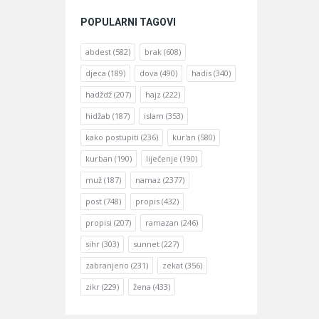
POPULARNI TAGOVI
abdest
(582)
brak
(608)
djeca
(189)
dova
(490)
hadis
(340)
hadždž
(207)
hajz
(222)
hidžab
(187)
islam
(353)
kako postupiti
(236)
kur'an
(580)
kurban
(190)
liječenje
(190)
muž
(187)
namaz
(2377)
post
(748)
propis
(432)
propisi
(207)
ramazan
(246)
sihr
(303)
sunnet
(227)
zabranjeno
(231)
zekat
(356)
zikr
(229)
žena
(433)