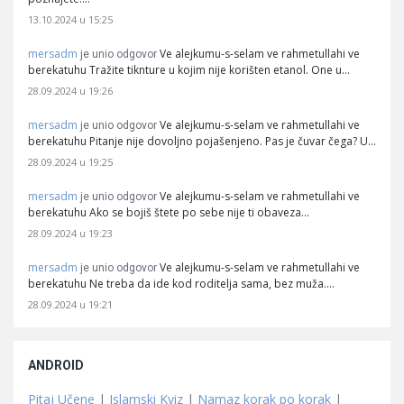
13.10.2024 u 15:25
mersadm
Ve alejkumu-s-selam ve rahmetullahi ve
je unio odgovor
berekatuhu Tražite tiknture u kojim nije korišten etanol. One u…
28.09.2024 u 19:26
mersadm
Ve alejkumu-s-selam ve rahmetullahi ve
je unio odgovor
berekatuhu Pitanje nije dovoljno pojašenjeno. Pas je čuvar čega? U…
28.09.2024 u 19:25
mersadm
Ve alejkumu-s-selam ve rahmetullahi ve
je unio odgovor
berekatuhu Ako se bojiš štete po sebe nije ti obaveza…
28.09.2024 u 19:23
mersadm
Ve alejkumu-s-selam ve rahmetullahi ve
je unio odgovor
berekatuhu Ne treba da ide kod roditelja sama, bez muža.…
28.09.2024 u 19:21
ANDROID
Pitaj Učene
|
Islamski Kviz
|
Namaz korak po korak
|