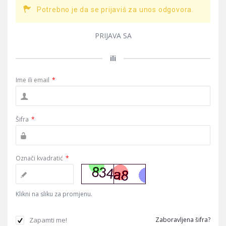
Potrebno je da se prijaviš za unos odgovora.
PRIJAVA SA
ili
Ime ili email
*
Šifra
*
Označi kvadratić
*
Klikni na sliku za promjenu.
Zapamti me!
Zaboravljena šifra?