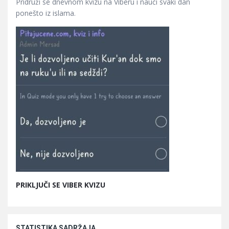
Pridruži se dnevnom kvizu na Viberu i nauči svaki dan
ponešto iz islama.
PRIKLJUČI SE VIBER KVIZU
STATISTIKA SADRŽAJA