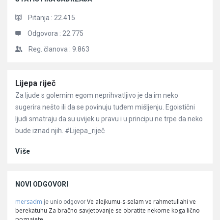
Pitanja :
22.415
Odgovora :
22.775
Reg. članova :
9.863
Članci
Lijepa riječ
Za ljude s golemim egom neprihvatljivo je da im neko
sugerira nešto ili da se povinuju tuđem mišljenju. Egoistični
ljudi smatraju da su uvijek u pravu i u principu ne trpe da neko
bude iznad njih. #Lijepa_riječ
Više
NOVI ODGOVORI
mersadm
Ve alejkumu-s-selam ve rahmetullahi ve
je unio odgovor
berekatuhu Za bračno savjetovanje se obratite nekome koga lično
poznajete.…