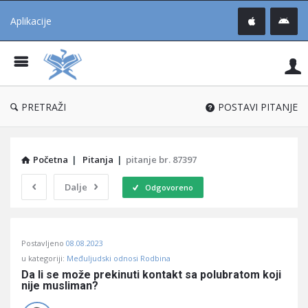
Aplikacije
Pit
Uč
®
PRETRAŽI
POSTAVI PITANJE
Početna
|
Pitanja
|
pitanje br. 87397
Dalje
Odgovoreno
Pitaj
Postavljeno
08.08.2023
Učene
u kategoriji:
Međuljudski odnosi Rodbina
®
Da li se može prekinuti kontakt sa polubratom koji 
nije musliman?
Latest