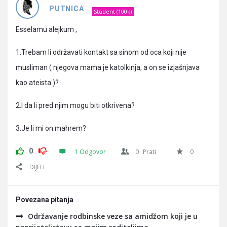
Pitanja
PUTNICA
Student (100k)
Esselamu alejkum ,
1.Trebam li održavati kontakt sa sinom od oca koji nije
musliman ( njegova mama je katolkinja, a on se izjašnjava
kao ateista )?
2.I da li pred njim mogu biti otkrivena?
3.Je li mi on mahrem?
0
1 Odgovor
0
Prati
0
DIJELI
Povezana pitanja
Održavanje rodbinske veze sa amidžom koji je u