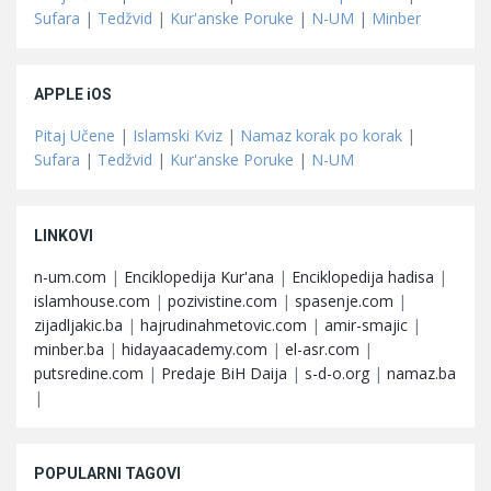
Sufara
|
Tedžvid
|
Kur'anske Poruke
|
N-UM
|
Minber
APPLE iOS
Pitaj Učene
|
Islamski Kviz
|
Namaz korak po korak
|
Sufara
|
Tedžvid
|
Kur'anske Poruke
|
N-UM
LINKOVI
n-um.com
|
Enciklopedija Kur'ana
|
Enciklopedija hadisa
|
islamhouse.com
|
pozivistine.com
|
spasenje.com
|
zijadljakic.ba
|
hajrudinahmetovic.com
|
amir-smajic
|
minber.ba
|
hidayaacademy.com
|
el-asr.com
|
putsredine.com
|
Predaje BiH Daija
|
s-d-o.org
|
namaz.ba
|
POPULARNI TAGOVI