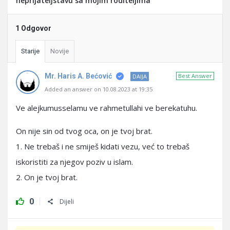
neprijateljstavu sa mojim roditeljima
1 Odgovor
Starije
Novije
Mr. Haris A. Bećović
Best Answer
DAIJA
Added an answer on 10.08.2023 at 19:35
Ve alejkumusselamu ve rahmetullahi ve berekatuhu.
On nije sin od tvog oca, on je tvoj brat.
1. Ne trebaš i ne smiješ kidati vezu, već to trebaš
iskoristiti za njegov poziv u islam.
2. On je tvoj brat.
0
Dijeli