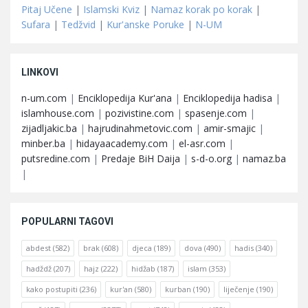
Pitaj Učene
|
Islamski Kviz
|
Namaz korak po korak
|
Sufara
|
Tedžvid
|
Kur'anske Poruke
|
N-UM
LINKOVI
n-um.com
|
Enciklopedija Kur'ana
|
Enciklopedija hadisa
|
islamhouse.com
|
pozivistine.com
|
spasenje.com
|
zijadljakic.ba
|
hajrudinahmetovic.com
|
amir-smajic
|
minber.ba
|
hidayaacademy.com
|
el-asr.com
|
putsredine.com
|
Predaje BiH Daija
|
s-d-o.org
|
namaz.ba
|
POPULARNI TAGOVI
abdest
(582)
brak
(608)
djeca
(189)
dova
(490)
hadis
(340)
hadždž
(207)
hajz
(222)
hidžab
(187)
islam
(353)
kako postupiti
(236)
kur'an
(580)
kurban
(190)
liječenje
(190)