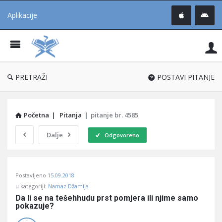
Aplikacije
Pit
Uč
®
PRETRAŽI
POSTAVI PITANJE
Početna
|
Pitanja
|
pitanje br. 4585
Dalje
Odgovoreno
Pitaj
Postavljeno
15.09.2018
Učene
u kategoriji:
Namaz Džamija
®
Da li se na tešehhudu prst pomjera ili njime samo 
pokazuje?
Latest