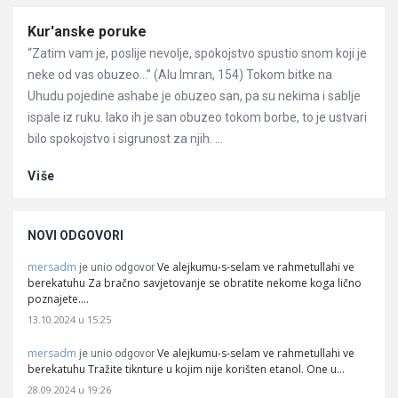
Članci
Kur'anske poruke
“Zatim vam je, poslije nevolje, spokojstvo spustio snom koji je
neke od vas obuzeo…” (Alu Imran, 154) Tokom bitke na
Uhudu pojedine ashabe je obuzeo san, pa su nekima i sablje
ispale iz ruku. Iako ih je san obuzeo tokom borbe, to je ustvari
bilo spokojstvo i sigrunost za njih. ...
Više
NOVI ODGOVORI
mersadm
Ve alejkumu-s-selam ve rahmetullahi ve
je unio odgovor
berekatuhu Za bračno savjetovanje se obratite nekome koga lično
poznajete.…
13.10.2024 u 15:25
mersadm
Ve alejkumu-s-selam ve rahmetullahi ve
je unio odgovor
berekatuhu Tražite tiknture u kojim nije korišten etanol. One u…
28.09.2024 u 19:26