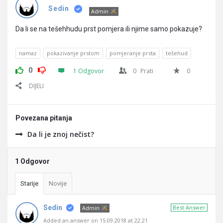
Pitanja
Sedin
Admin
Da li se na tešehhudu prst pomjera ili njime samo pokazuje?
namaz
pokazivanje prstom
pomjeranje prsta
tešehud
0
1 Odgovor
0
Prati
0
DIJELI
Povezana pitanja
Da li je znoj nečist?
1 Odgovor
Starije
Novije
Sedin
Best Answer
Admin
Added an answer on 15.09.2018 at 22:21