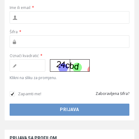
Ime ili email
*
Šifra
*
Označi kvadratić
*
Klikni na sliku za promjenu.
Zapamti me!
Zaboravljena šifra?
Sidebar
PRIJAVA SA PROFILOM