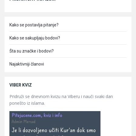
Kako se postavlja pitanje?
Kako se sakupljaju bodovi?
Šta su značke i bodovi?
Najaktivniji članovi
VIBER KVIZ
Pridruži se dnevnom kvizu na Viberu i nauči svaki dan
ponešto iz islama.