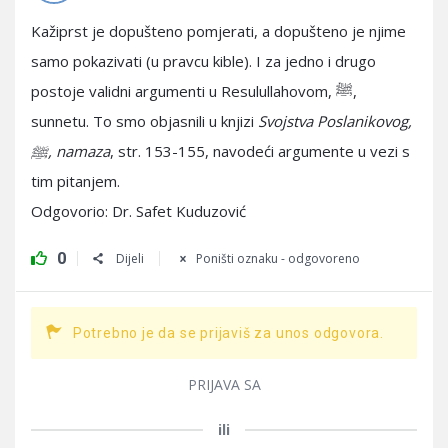
Kažiprst je dopušteno pomjerati, a dopušteno je njime
samo pokazivati (u pravcu kible). I za jedno i drugo
postoje validni argumenti u Resulullahovom, ﷺ,
sunnetu. To smo objasnili u knjizi
Svojstva Poslanikovog,
ﷺ, namaza
, str. 153-155, navodeći argumente u vezi s
tim pitanjem.
Odgovorio: Dr. Safet Kuduzović
0
Dijeli
Poništi oznaku - odgovoreno
Potrebno je da se prijaviš za unos odgovora.
PRIJAVA SA
ili