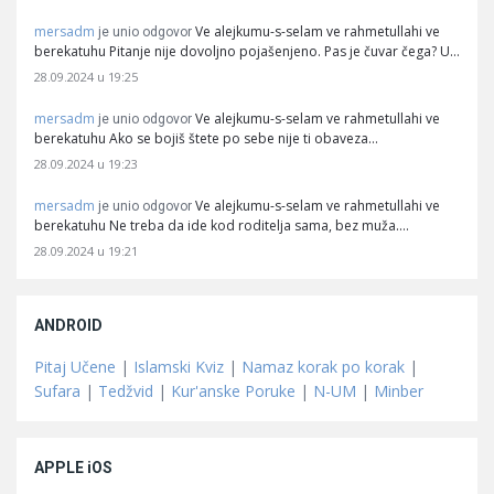
mersadm
Ve alejkumu-s-selam ve rahmetullahi ve
je unio odgovor
berekatuhu Pitanje nije dovoljno pojašenjeno. Pas je čuvar čega? U…
28.09.2024 u 19:25
mersadm
Ve alejkumu-s-selam ve rahmetullahi ve
je unio odgovor
berekatuhu Ako se bojiš štete po sebe nije ti obaveza…
28.09.2024 u 19:23
mersadm
Ve alejkumu-s-selam ve rahmetullahi ve
je unio odgovor
berekatuhu Ne treba da ide kod roditelja sama, bez muža.…
28.09.2024 u 19:21
ANDROID
Pitaj Učene
|
Islamski Kviz
|
Namaz korak po korak
|
Sufara
|
Tedžvid
|
Kur'anske Poruke
|
N-UM
|
Minber
APPLE iOS