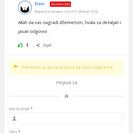
Elem
Student (6k)
Replied to answer on 07.01.2024 at 15:52
Allah da vas nagradi džennetom, hvala za detaljan i
jasan odgovor.
1
Dijeli
Potrebno je da se prijaviš za unos odgovora.
PRIJAVA SA
ili
Ime ili email
*
Šifra
*