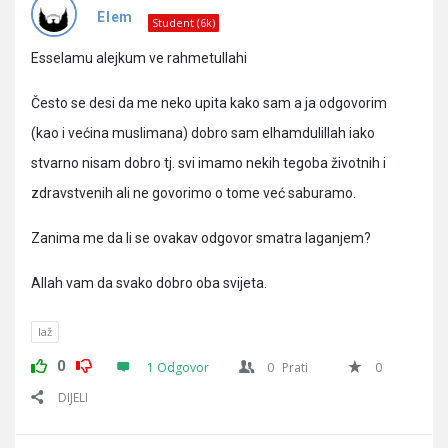
Pitanja
Elem
Student (6k)
Esselamu alejkum ve rahmetullahi
Često se desi da me neko upita kako sam a ja odgovorim
(kao i većina muslimana) dobro sam elhamdulillah iako
stvarno nisam dobro tj. svi imamo nekih tegoba životnih i
zdravstvenih ali ne govorimo o tome već saburamo.
Zanima me da li se ovakav odgovor smatra laganjem?
Allah vam da svako dobro oba svijeta.
laž
0
1 Odgovor
0
Prati
0
DIJELI