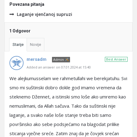
Povezana pitanja
Laganje vjenčanoj supruzi
1 Odgovor
Starije
Novije
mersadm
Best Answer
Admin
Added an answer on 07.01.2024 at 15:40
We alejkumusselam we rahmetullahi we berekjatuhu. Svi
smo mi suštinski dobro dokle god imamo vremena da
steknemo Džennet, a istinski smo loše ako umremo kao
nemuslimani, da Allah sačuva. Tako da suštinski nije
laganje, a svako naše loše stanje treba biti samo
površinsko ako sebe podsjećamo na blagodat prilike
sticanja vječne sreće. Zatim znaj da je čovjek srećan