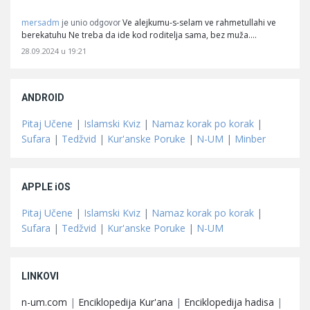
mersadm
Ve alejkumu-s-selam ve rahmetullahi ve
je unio odgovor
berekatuhu Ne treba da ide kod roditelja sama, bez muža.…
28.09.2024 u 19:21
ANDROID
Pitaj Učene
|
Islamski Kviz
|
Namaz korak po korak
|
Sufara
|
Tedžvid
|
Kur'anske Poruke
|
N-UM
|
Minber
APPLE iOS
Pitaj Učene
|
Islamski Kviz
|
Namaz korak po korak
|
Sufara
|
Tedžvid
|
Kur'anske Poruke
|
N-UM
LINKOVI
n-um.com
|
Enciklopedija Kur'ana
|
Enciklopedija hadisa
|