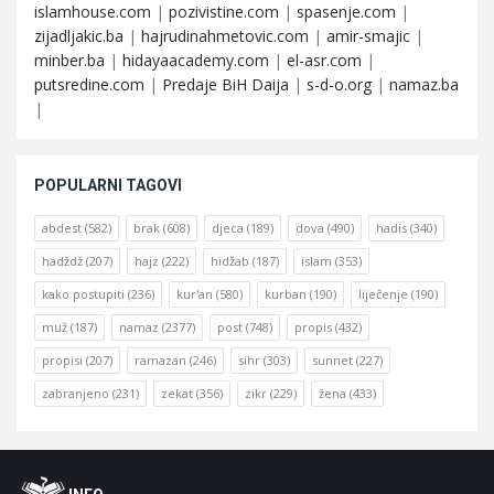
islamhouse.com
|
pozivistine.com
|
spasenje.com
|
zijadljakic.ba
|
hajrudinahmetovic.com
|
amir-smajic
|
minber.ba
|
hidayaacademy.com
|
el-asr.com
|
putsredine.com
|
Predaje BiH Daija
|
s-d-o.org
|
namaz.ba
|
POPULARNI TAGOVI
abdest
(582)
brak
(608)
djeca
(189)
dova
(490)
hadis
(340)
hadždž
(207)
hajz
(222)
hidžab
(187)
islam
(353)
kako postupiti
(236)
kur'an
(580)
kurban
(190)
liječenje
(190)
muž
(187)
namaz
(2377)
post
(748)
propis
(432)
propisi
(207)
ramazan
(246)
sihr
(303)
sunnet
(227)
zabranjeno
(231)
zekat
(356)
zikr
(229)
žena
(433)
Footer
O