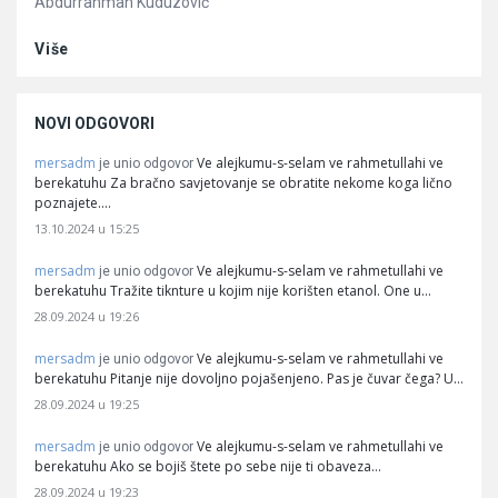
Abdurrahman Kuduzović
Više
NOVI ODGOVORI
mersadm
Ve alejkumu-s-selam ve rahmetullahi ve
je unio odgovor
berekatuhu Za bračno savjetovanje se obratite nekome koga lično
poznajete.…
13.10.2024 u 15:25
mersadm
Ve alejkumu-s-selam ve rahmetullahi ve
je unio odgovor
berekatuhu Tražite tiknture u kojim nije korišten etanol. One u…
28.09.2024 u 19:26
mersadm
Ve alejkumu-s-selam ve rahmetullahi ve
je unio odgovor
berekatuhu Pitanje nije dovoljno pojašenjeno. Pas je čuvar čega? U…
28.09.2024 u 19:25
mersadm
Ve alejkumu-s-selam ve rahmetullahi ve
je unio odgovor
berekatuhu Ako se bojiš štete po sebe nije ti obaveza…
28.09.2024 u 19:23