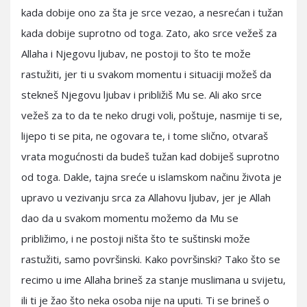
kada dobije ono za šta je srce vezao, a nesrećan i tužan
kada dobije suprotno od toga. Zato, ako srce vežeš za
Allaha i Njegovu ljubav, ne postoji to što te može
rastužiti, jer ti u svakom momentu i situaciji možeš da
stekneš Njegovu ljubav i približiš Mu se. Ali ako srce
vežeš za to da te neko drugi voli, poštuje, nasmije ti se,
lijepo ti se pita, ne ogovara te, i tome slično, otvaraš
vrata mogućnosti da budeš tužan kad dobiješ suprotno
od toga. Dakle, tajna sreće u islamskom načinu života je
upravo u vezivanju srca za Allahovu ljubav, jer je Allah
dao da u svakom momentu možemo da Mu se
približimo, i ne postoji ništa što te suštinski može
rastužiti, samo površinski. Kako površinski? Tako što se
recimo u ime Allaha brineš za stanje muslimana u svijetu,
ili ti je žao što neka osoba nije na uputi. Ti se brineš o