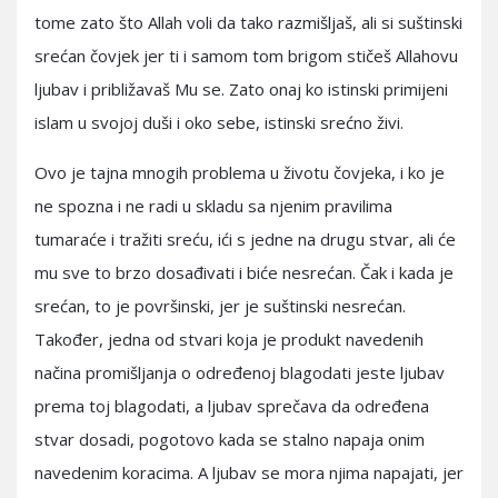
tome zato što Allah voli da tako razmišljaš, ali si suštinski
srećan čovjek jer ti i samom tom brigom stičeš Allahovu
ljubav i približavaš Mu se. Zato onaj ko istinski primijeni
islam u svojoj duši i oko sebe, istinski srećno živi.
Ovo je tajna mnogih problema u životu čovjeka, i ko je
ne spozna i ne radi u skladu sa njenim pravilima
tumaraće i tražiti sreću, ići s jedne na drugu stvar, ali će
mu sve to brzo dosađivati i biće nesrećan. Čak i kada je
srećan, to je površinski, jer je suštinski nesrećan.
Također, jedna od stvari koja je produkt navedenih
načina promišljanja o određenoj blagodati jeste ljubav
prema toj blagodati, a ljubav sprečava da određena
stvar dosadi, pogotovo kada se stalno napaja onim
navedenim koracima. A ljubav se mora njima napajati, jer