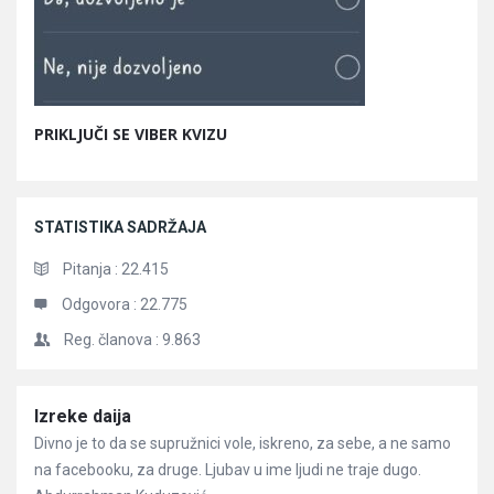
PRIKLJUČI SE VIBER KVIZU
STATISTIKA SADRŽAJA
Pitanja :
22.415
Odgovora :
22.775
Reg. članova :
9.863
Članci
Izreke daija
Divno je to da se supružnici vole, iskreno, za sebe, a ne samo
na facebooku, za druge. Ljubav u ime ljudi ne traje dugo.