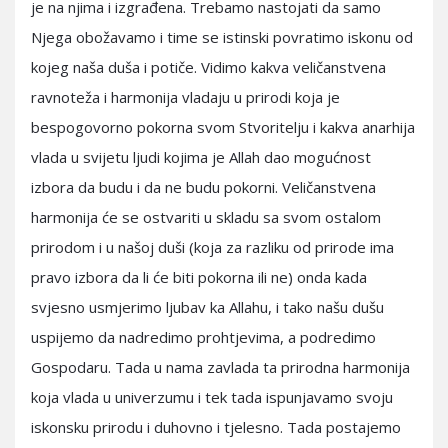
je na njima i izgrađena. Trebamo nastojati da samo
Njega obožavamo i time se istinski povratimo iskonu od
kojeg naša duša i potiče. Vidimo kakva veličanstvena
ravnoteža i harmonija vladaju u prirodi koja je
bespogovorno pokorna svom Stvoritelju i kakva anarhija
vlada u svijetu ljudi kojima je Allah dao mogućnost
izbora da budu i da ne budu pokorni. Veličanstvena
harmonija će se ostvariti u skladu sa svom ostalom
prirodom i u našoj duši (koja za razliku od prirode ima
pravo izbora da li će biti pokorna ili ne) onda kada
svjesno usmjerimo ljubav ka Allahu, i tako našu dušu
uspijemo da nadredimo prohtjevima, a podredimo
Gospodaru. Tada u nama zavlada ta prirodna harmonija
koja vlada u univerzumu i tek tada ispunjavamo svoju
iskonsku prirodu i duhovno i tjelesno. Tada postajemo