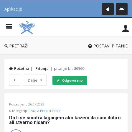
Aplikacije
Pit
Uč
®
PRETRAŽI
POSTAVI PITANJE
Početna
|
Pitanja
|
pitanje br. 86960
Dalje
Odgovoreno
Pitaj
Postavljeno
26.07.2023
Učene
u kategoriji:
Pravila Propisi Fetve
®
Da li se smatra laganjem ako kažem da sam dobro 
ali stvarno nisam?
Latest