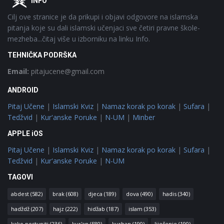
INFO
Cilj ove stranice je da prikupi i objavi odgovore na islamska
pitanja koje su dali islamski učenjaci sve četiri pravne škole-
mezheba...čitaj više u izborniku na linku Info.
TEHNIČKA PODRŠKA
Email:
pitajucene@gmail.com
ANDROID
Pitaj Učene
|
Islamski Kviz
|
Namaz korak po korak
|
Sufara
|
Tedžvid
|
Kur'anske Poruke
|
N-UM
|
Minber
APPLE iOS
Pitaj Učene
|
Islamski Kviz
|
Namaz korak po korak
|
Sufara
|
Tedžvid
|
Kur'anske Poruke
|
N-UM
TAGOVI
abdest
(582)
brak
(608)
djeca
(189)
dova
(490)
hadis
(340)
hadždž
(207)
hajz
(222)
hidžab
(187)
islam
(353)
kako postupiti
(236)
kur'an
(580)
kurban
(190)
liječenje
(190)