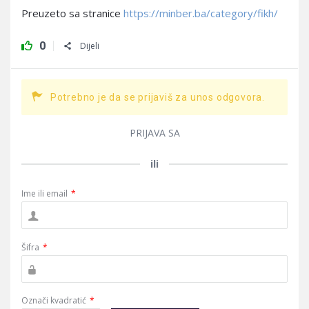
Preuzeto sa stranice
https://minber.ba/category/fikh/
0
Dijeli
Potrebno je da se prijaviš za unos odgovora.
PRIJAVA SA
ili
Ime ili email
*
Šifra
*
Označi kvadratić
*