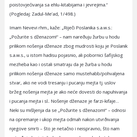
poistovjećivanja sa ehlu-kitabijama i jevrejima.“
(Pogledaj: Zadul-Me’ad, 1/498.)
Imam Nevevi rhm., kaže: „Riječi Poslanika s.a.w.s.:
„Požurite s dženazom!“ – nam nareðuju žurbu u hodu
prilikom nošenja dženaze zbog mudrosti koju je Poslanik
s.a.w.s., u istom hadisu pojasnio, ali pobornici šafijskog
mezheba kao i ostali smatraju da je žurba u hodu
prilikom nošenja dženaze samo mustehabb/pohvaljena
stvar, ako ne vodi tresanju i pucanju mejta tj. uslov
bržeg nošenja mejta je ako neće dovesti do napuhivanja
i pucanja mejta i sl.. Nošenje dženaze je farzi-kifaje…
Neki su mišljenja da se „Požurite s dženazom!“ – odnosi
na opremanje i ukop mejta odmah nakon utvrðivanja
njegove smrti – što je netačno i neispravno, što nam