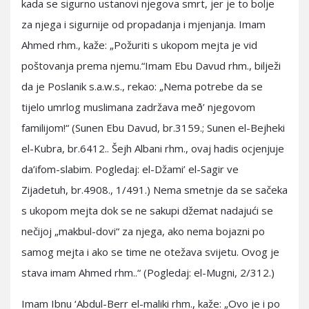
kada se sigurno ustanovi njegova smrt, jer je to bolje
za njega i sigurnije od propadanja i mjenjanja. Imam
Ahmed rhm., kaže: „Požuriti s ukopom mejta je vid
poštovanja prema njemu.“Imam Ebu Davud rhm., bilježi
da je Poslanik s.a.w.s., rekao: „Nema potrebe da se
tijelo umrlog muslimana zadržava með’ njegovom
familijom!“ (Sunen Ebu Davud, br.3159.; Sunen el-Bejheki
el-Kubra, br.6412.. Šejh Albani rhm., ovaj hadis ocjenjuje
da’ifom-slabim. Pogledaj: el-Džami’ el-Sagir ve
Zijadetuh, br.4908., 1/491.) Nema smetnje da se sačeka
s ukopom mejta dok se ne sakupi džemat nadajući se
nečijoj „makbul-dovi“ za njega, ako nema bojazni po
samog mejta i ako se time ne otežava svijetu. Ovog je
stava imam Ahmed rhm..“ (Pogledaj: el-Mugni, 2/312.)
Imam Ibnu ‘Abdul-Berr el-maliki rhm., kaže: „Ovo je i po