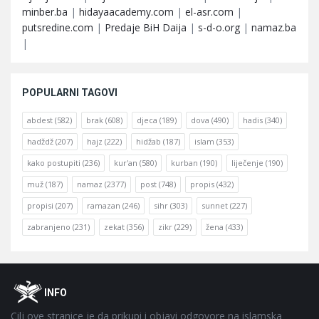
minber.ba
|
hidayaacademy.com
|
el-asr.com
|
putsredine.com
|
Predaje BiH Daija
|
s-d-o.org
|
namaz.ba
|
POPULARNI TAGOVI
abdest
(582)
brak
(608)
djeca
(189)
dova
(490)
hadis
(340)
hadždž
(207)
hajz
(222)
hidžab
(187)
islam
(353)
kako postupiti
(236)
kur'an
(580)
kurban
(190)
liječenje
(190)
muž
(187)
namaz
(2377)
post
(748)
propis
(432)
propisi
(207)
ramazan
(246)
sihr
(303)
sunnet
(227)
zabranjeno
(231)
zekat
(356)
zikr
(229)
žena
(433)
Footer
O
INFO
Cilj ove stranice je da prikupi i objavi odgovore na islamska