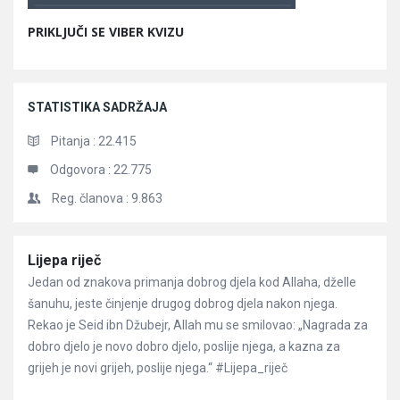
PRIKLJUČI SE VIBER KVIZU
STATISTIKA SADRŽAJA
Pitanja :
22.415
Odgovora :
22.775
Reg. članova :
9.863
Članci
Lijepa riječ
Jedan od znakova primanja dobrog djela kod Allaha, dželle
šanuhu, jeste činjenje drugog dobrog djela nakon njega.
Rekao je Seid ibn Džubejr, Allah mu se smilovao: „Nagrada za
dobro djelo je novo dobro djelo, poslije njega, a kazna za
grijeh je novi grijeh, poslije njega.“ #Lijepa_riječ