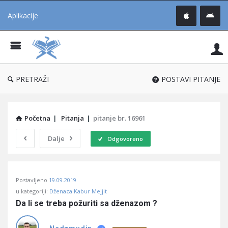
Aplikacije
Pit
Uč
®
PRETRAŽI
POSTAVI PITANJE
Početna
|
Pitanja
|
pitanje br. 16961
Dalje
Odgovoreno
Pitaj
Postavljeno
19.09.2019
Učene
u kategoriji:
Dženaza Kabur Mejjit
®
Da li se treba požuriti sa dženazom ?
Latest