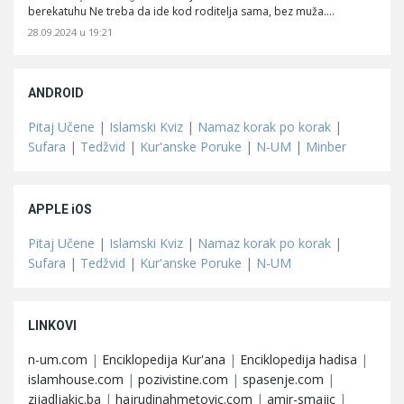
berekatuhu Ne treba da ide kod roditelja sama, bez muža.…
28.09.2024 u 19:21
ANDROID
Pitaj Učene
|
Islamski Kviz
|
Namaz korak po korak
|
Sufara
|
Tedžvid
|
Kur'anske Poruke
|
N-UM
|
Minber
APPLE iOS
Pitaj Učene
|
Islamski Kviz
|
Namaz korak po korak
|
Sufara
|
Tedžvid
|
Kur'anske Poruke
|
N-UM
LINKOVI
n-um.com
|
Enciklopedija Kur'ana
|
Enciklopedija hadisa
|
islamhouse.com
|
pozivistine.com
|
spasenje.com
|
zijadljakic.ba
|
hajrudinahmetovic.com
|
amir-smajic
|