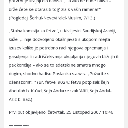
potvrðuje krajnji dio hadisa: „…a ako ne bude takva –
brže ćete se otarasiti tog’ zla s vaših ramena!““
(Pogledaj: Šerhul-Nevevi ‘alel-Muslim, 7/13.)
„Stalna komisija za fetve“, u Kraljevini Saudijskoj Arabiji,
kaže: „…nije dozvoljeno okašnjavati s ukopom mejta
izuzev koliko je potrebno radi njegova opremanja i
gasuljenja ili radi iščekivanja okupljanja njegovih bližnjih ili
pak komšija – ako se to adetski ne smatra mnogo
dugim, shodno hadisu Poslanika s.a.w.s.: „Požurite s
dženazom!“…“ (Br. fetve: 9024.; fetvu potpisali: šejh
Abdullah b. Ku’ud, šejh Abdurrezzak ‘Afifi, šejh Abdul-
Aziz b. Baz.)
Prvi put objavljeno: četvrtak, 25 Listopad 2007 10:46
————-