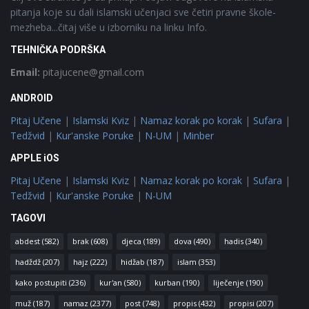
pitanja koje su dali islamski učenjaci sve četiri pravne škole-
mezheba...čitaj više u izborniku na linku Info.
TEHNIČKA PODRŠKA
Email:
pitajucene@gmail.com
ANDROID
Pitaj Učene
|
Islamski Kviz
|
Namaz korak po korak
|
Sufara
|
Tedžvid
|
Kur'anske Poruke
|
N-UM
|
Minber
APPLE iOS
Pitaj Učene
|
Islamski Kviz
|
Namaz korak po korak
|
Sufara
|
Tedžvid
|
Kur'anske Poruke
|
N-UM
TAGOVI
abdest
(582)
brak
(608)
djeca
(189)
dova
(490)
hadis
(340)
hadždž
(207)
hajz
(222)
hidžab
(187)
islam
(353)
kako postupiti
(236)
kur'an
(580)
kurban
(190)
liječenje
(190)
muž
(187)
namaz
(2377)
post
(748)
propis
(432)
propisi
(207)