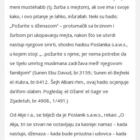
meni mustehabb (tj. žurba s mejtom), ali sve ima i svoje
kako, i ovo pitanje je lahko, inša’allah. Neki su hadis:
„Požurite s dženazom“ – protumačili sa brzinom i
žurbom pri ukopavanju mejta, nakon što se utvrdi
nastup njegove smrti, shodno hadisu Poslanika s.a.w.s.,
u kojem stoji: „…požurite s njime, jer nema potrebe da
se tijelo umrlog muslimana zadržava með’ njegovom
familijom!“ (Sunen Ebu Davud, br.3159.; Sunen el-Bejheki
el-Kubra, br.6412.. Šejh Albani rhm., ovaj hadis ocjenjuje
da’ifom-slabim. Pogledaj: el-Džami’ el-Sagir ve
Zijadetuh, br.4908., 1/491.)
Od Alije r.a., se bilježi da je Poslanik s.a.w.s., rekao: „O
Alija, tri se stvari ne ostavljaju za kasnije: namaz – kada
nastupi, dženaza – kada bude prisutna i udovica – kada